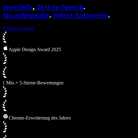
SIMBA Voice Agents
Speechify
,
Text-to-Speech
.
Speechify für Entwickler
Spracheingabe
.
Sofort Antworten
.
Kostenlos testen
Apple Design Award 2025
1 Mio.+ 5-Sterne-Bewertungen
Chrome-Erweiterung des Jahres