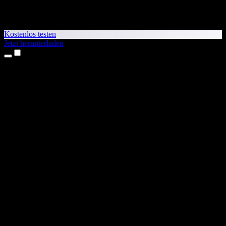
Kostenlos testen
Jetzt herunterladen
Produkte
Texte vorlesen lassen
iPhone- & iPad-Apps
Android-App
Chrome-Erweiterung
Edge-Erweiterung
Web-App
Mac-App
Windows-App