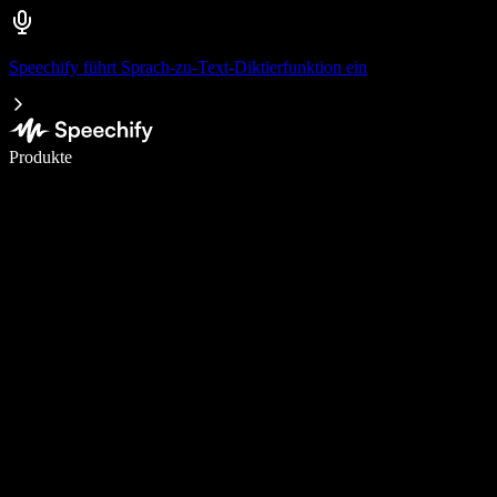
Speechify führt Sprach-zu-Text-Diktierfunktion ein
5× schneller schreiben mit Spracheingabe
Produkte
Mehr erfahren