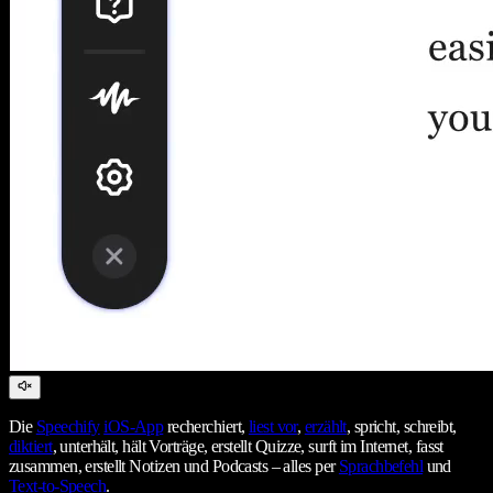
Die
Speechify
iOS-App
recherchiert,
liest vor
,
erzählt
, spricht, schreibt,
diktiert
, unterhält, hält Vorträge, erstellt Quizze, surft im Internet, fasst
zusammen, erstellt Notizen und Podcasts – alles per
Sprachbefehl
und
Text-to-Speech
.