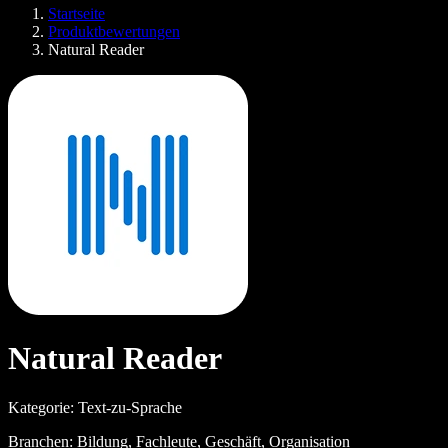
SIMBA Voice Agents
Startseite
Speechify für Entwickler
Produktbewertungen
Natural Reader
Natural Reader
Kategorie: Text-zu-Sprache
Branchen: Bildung, Fachleute, Geschäft, Organisation