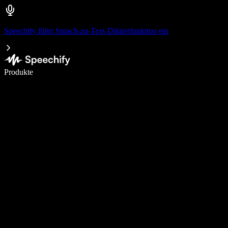
Speechify führt Sprach-zu-Text-Diktierfunktion ein
5× schneller schreiben mit Spracheingabe
Produkte
Mehr erfahren