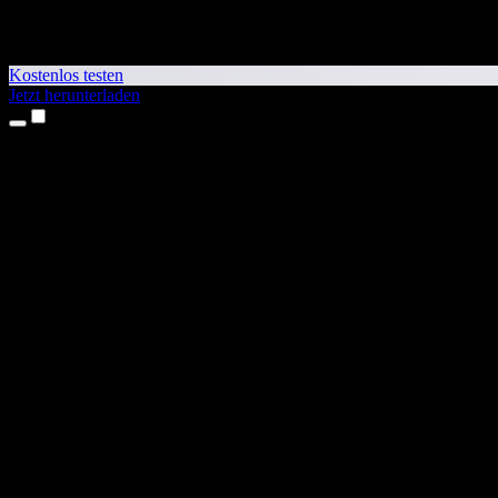
Kostenlos testen
Jetzt herunterladen
Produkte
Texte vorlesen lassen
iPhone- & iPad-Apps
Android-App
Chrome-Erweiterung
Edge-Erweiterung
Web-App
Mac-App
Windows-App