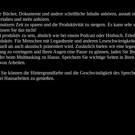
Bücher, Dokumente und andere schriftliche Inhalte anhören, anstatt s
rialien und mehr anhören.
zern Zeit zu sparen und die Produktivität zu steigern. Es kann sehr sc
ssen Sie das nicht!
l produktiv zu sein, ähnlich wie bei einem Podcast oder Hörbuch. Erl
oduktiv. Für Menschen mit Legasthenie und anderen Leseschwierigkeite
ll als auch akustisch präsentiert wird. Zusätzlich bieten wir eine legast
tung zu verringern und Ihren Augen eine Pause zu gönnen, laden Sie I
 beim Multitasking zu Hause. Speichern Sie wichtige Seiten in Ihren L
von Arbeiten.
e. Sie können die Hintergrundfarbe und die Geschwindigkeit des Sprech
ei Hausarbeiten zu genießen.