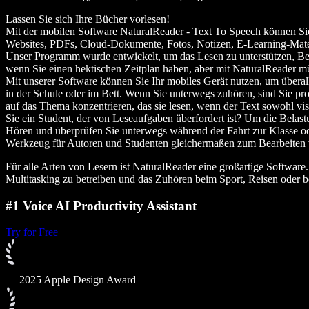
Lassen Sie sich Ihre Bücher vorlesen!
Mit der mobilen Software NaturalReader - Text To Speech können Sie 
Websites, PDFs, Cloud-Dokumente, Fotos, Notizen, E-Learning-Mate
Unser Programm wurde entwickelt, um das Lesen zu unterstützen, Benut
wenn Sie einen hektischen Zeitplan haben, aber mit NaturalReader mü
Mit unserer Software können Sie Ihr mobiles Gerät nutzen, um überal
in der Schule oder im Bett. Wenn Sie unterwegs zuhören, sind Sie pr
auf das Thema konzentrieren, das sie lesen, wenn der Text sowohl visue
Sie ein Student, der von Leseaufgaben überfordert ist? Um die Belas
Hören und überprüfen Sie unterwegs während der Fahrt zur Klasse oder
Werkzeug für Autoren und Studenten gleichermaßen zum Bearbeiten 
Für alle Arten von Lesern ist NaturalReader eine großartige Softwar
Multitasking zu betreiben und das Zuhören beim Sport, Reisen oder b
#1 Voice AI Productivity Assistant
Try for Free
2025 Apple Design Award