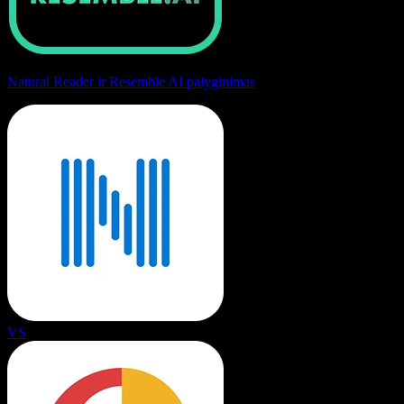
Natural Reader ir Resemble AI palyginimas
VS