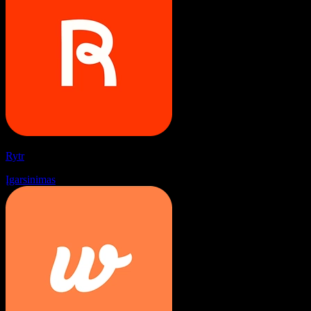
Rytr
Įgarsinimas