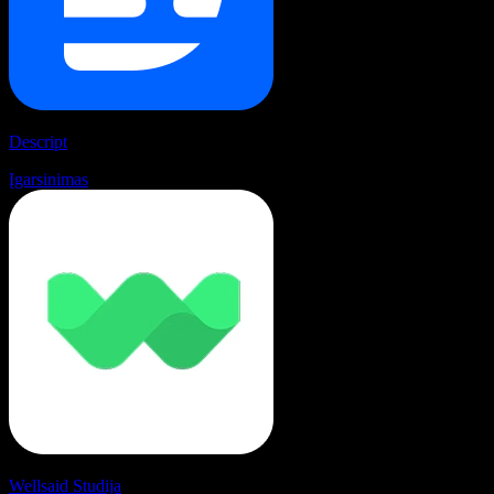
Descript
Įgarsinimas
Wellsaid Studija