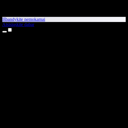
Išbandykite nemokamai
Atsisiųskite dabar
Produktai
Teksto skaitymas balsu
iPhone ir iPad programėlės
Android programėlė
Chrome plėtinys
Edge plėtinys
Interneto programėlė
Mac programėlė
Windows programėlė