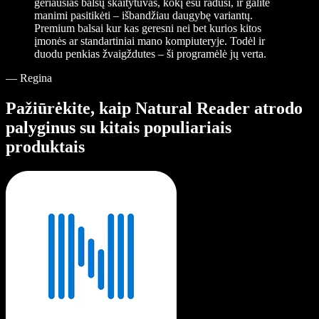
geriausias balsų skaitytuvas, kokį esu radusi, ir galite
manimi pasitikėti – išbandžiau daugybę variantų.
Premium balsai kur kas geresni nei bet kurios kitos
įmonės ar standartiniai mano kompiuteryje. Todėl ir
duodu penkias žvaigždutes – ši programėlė jų verta.
—
Regina
Pažiūrėkite, kaip Natural Reader atrodo
palyginus su kitais populiariais
produktais