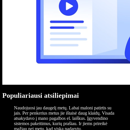
Populiariausi atsiliepimai
Naudojuosi jau daugelį metų. Labai maloni patirtis su
jais. Per penkerius metus jie ištaisė daug klaidų. Visada
atsakydavo į mano pagalbos el. laiškus. Įgyvendino
sistemos pakeitimus, kurių prašiau. Ir jiems prireikė
mažiau nei metų, kad viską padarytų.