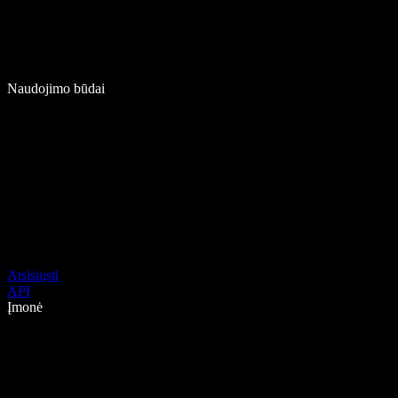
Naudojimo būdai
Atsisiųsti
API
Įmonė