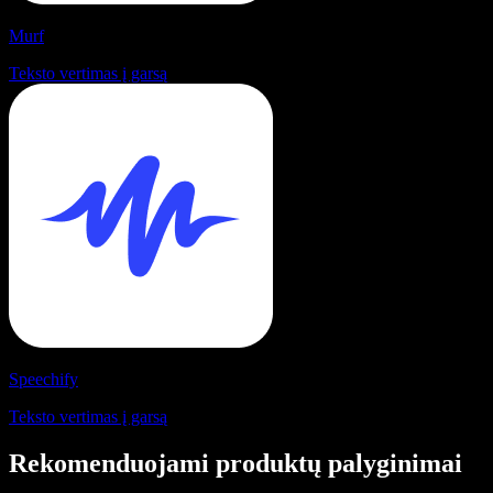
Murf
Teksto vertimas į garsą
Speechify
Teksto vertimas į garsą
Rekomenduojami produktų palyginimai