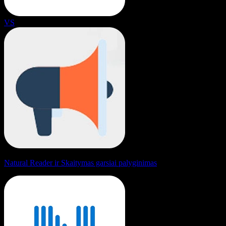
VS
Natural Reader ir Skaitymas garsiai palyginimas