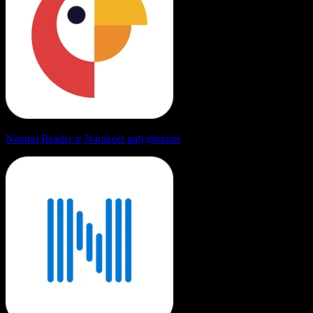
Natural Reader ir Narakeet palyginimas