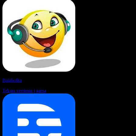
Balabolka
Teksto vertimas į garsą