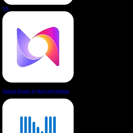
VS
Natural Reader ir Murf palyginimas