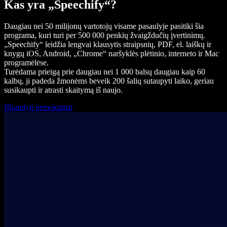
Kas yra „Speechify“?
Daugiau nei 50 milijonų vartotojų visame pasaulyje pasitiki šia
programa, kuri turi per 500 000 penkių žvaigždučių įvertinimų.
„Speechify“ leidžia lengvai klausytis straipsnių, PDF, el. laiškų ir
knygų iOS, Android, „Chrome“ naršyklės plėtinio, interneto ir Mac
programėlėse.
Turėdama prieigą prie daugiau nei 1 000 balsų daugiau kaip 60
kalbų, ji padeda žmonėms beveik 200 šalių sutaupyti laiko, geriau
susikaupti ir atrasti skaitymą iš naujo.
Išbandyti nemokamai