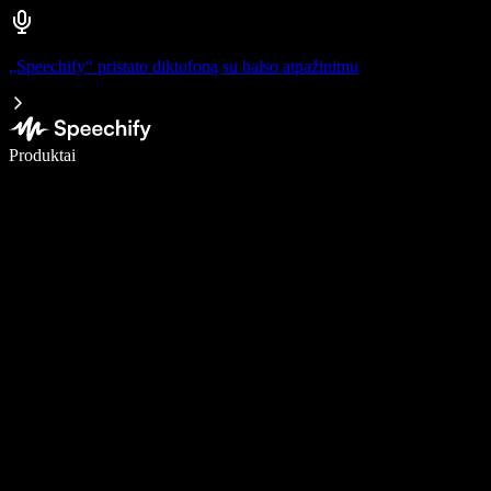
„Speechify“ pristato diktofoną su balso atpažinimu
Rašykite 5× greičiau naudodami diktavimą balsu
Produktai
Sužinokite daugiau