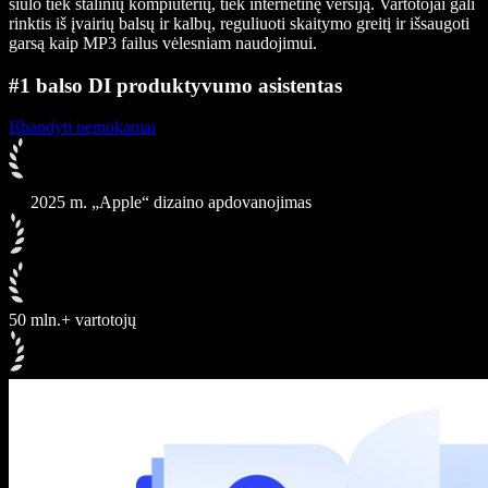
siūlo tiek stalinių kompiuterių, tiek internetinę versiją. Vartotojai gali
rinktis iš įvairių balsų ir kalbų, reguliuoti skaitymo greitį ir išsaugoti
garsą kaip MP3 failus vėlesniam naudojimui.
#1 balso DI produktyvumo asistentas
Išbandyti nemokamai
2025 m. „Apple“ dizaino apdovanojimas
50 mln.+ vartotojų