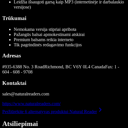
Leidžia išsaugoti garsą kaip MP3 (internetinėje ir darbalaukio
versijose)
Trūkumai
Nemokama versija stipriai apribota
Pažangūs balsai apmokestinami atskirai
Premium balsams reikia interneto
Tik pagrindinės redagavimo funkcijos
Adresas
#935-6388 No. 3 RoadRichmond, BC V6Y 0L4 CanadaFax: 1 -
604 - 608 - 9708
Kontaktai
sales@naturalreaders.com
https://www.naturalreaders.com/
Peržiūrėkite 6 alternatyvas produktui Natural Reader
Atsiliepimai