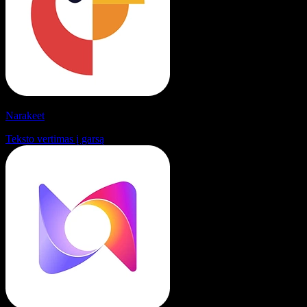
Narakeet
Teksto vertimas į garsą