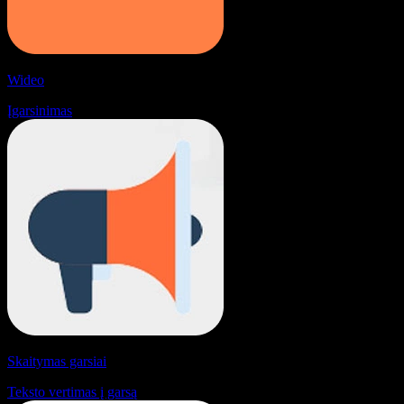
Wideo
Įgarsinimas
Skaitymas garsiai
Teksto vertimas į garsą