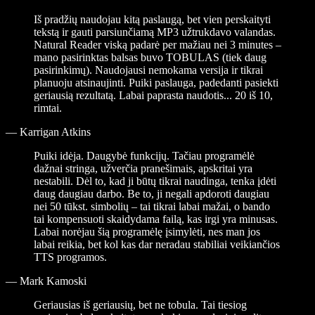
Iš pradžių naudojau kitą paslaugą, bet vien perskaityti
tekstą ir gauti parsiunčiamą MP3 užtrukdavo valandas.
Natural Reader viską padarė per mažiau nei 3 minutes –
mano pasirinktas balsas buvo TOBULAS (tiek daug
pasirinkimų). Naudojausi nemokama versija ir tikrai
planuoju atsinaujinti. Puiki paslauga, padedanti pasiekti
geriausią rezultatą. Labai paprasta naudotis... 20 iš 10,
rimtai.
—
Karrigan Atkins
Puiki idėja. Daugybė funkcijų. Tačiau programėlė
dažnai stringa, užverčia pranešimais, apskritai yra
nestabili. Dėl to, kad ji būtų tikrai naudinga, tenka įdėti
daug daugiau darbo. Be to, ji negali apdoroti daugiau
nei 50 tūkst. simbolių – tai tikrai labai mažai, o bando
tai kompensuoti skaidydama failą, kas irgi yra minusas.
Labai norėjau šią programėlę įsimylėti, nes man jos
labai reikia, bet kol kas dar neradau stabiliai veikiančios
TTS programos.
—
Mark Kamoski
Geriausias iš geriausių, bet ne tobula. Tai tiesiog