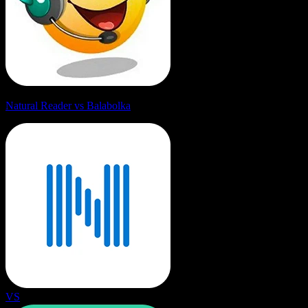
Natural Reader vs Balabolka
VS