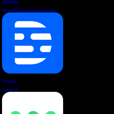
Balabolka
Μετατροπή Κειμένου σε Ομιλία
Descript
Αφηγητής