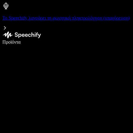
Το Speechify λανσάρει τη φωνητική πληκτρολόγηση (υπαγόρευση)
Γράψτε 5× πιο γρήγορα με φωνητική πληκτρολόγηση
Προϊόντα
Μάθετε περισσότερα