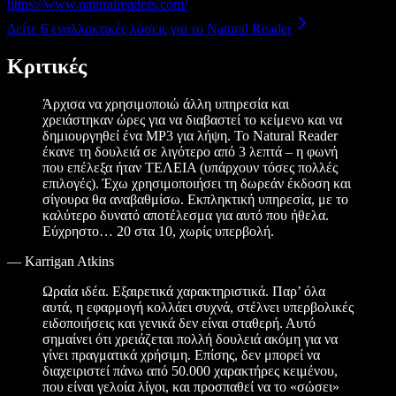
https://www.naturalreaders.com/
Δείτε 6 εναλλακτικές λύσεις για το Natural Reader
Κριτικές
Άρχισα να χρησιμοποιώ άλλη υπηρεσία και
χρειάστηκαν ώρες για να διαβαστεί το κείμενο και να
δημιουργηθεί ένα MP3 για λήψη. Το Natural Reader
έκανε τη δουλειά σε λιγότερο από 3 λεπτά – η φωνή
που επέλεξα ήταν ΤΕΛΕΙΑ (υπάρχουν τόσες πολλές
επιλογές). Έχω χρησιμοποιήσει τη δωρεάν έκδοση και
σίγουρα θα αναβαθμίσω. Εκπληκτική υπηρεσία, με το
καλύτερο δυνατό αποτέλεσμα για αυτό που ήθελα.
Εύχρηστο… 20 στα 10, χωρίς υπερβολή.
—
Karrigan Atkins
Ωραία ιδέα. Εξαιρετικά χαρακτηριστικά. Παρ’ όλα
αυτά, η εφαρμογή κολλάει συχνά, στέλνει υπερβολικές
ειδοποιήσεις και γενικά δεν είναι σταθερή. Αυτό
σημαίνει ότι χρειάζεται πολλή δουλειά ακόμη για να
γίνει πραγματικά χρήσιμη. Επίσης, δεν μπορεί να
διαχειριστεί πάνω από 50.000 χαρακτήρες κειμένου,
που είναι γελοία λίγοι, και προσπαθεί να το «σώσει»