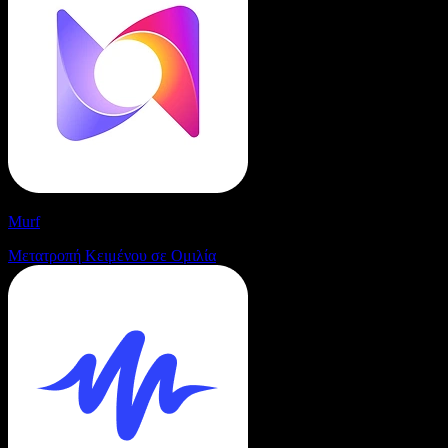
Murf
Μετατροπή Κειμένου σε Ομιλία