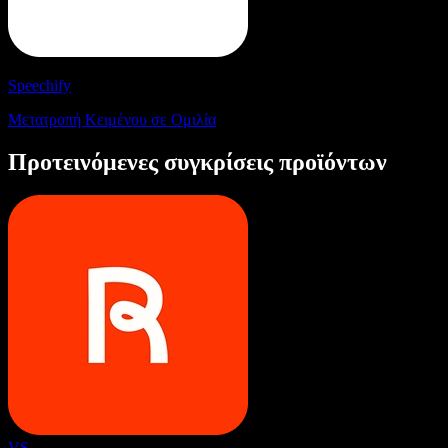
Speechify
Μετατροπή Κειμένου σε Ομιλία
Προτεινόμενες συγκρίσεις προϊόντων
VS