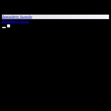
Δοκιμάστε δωρεάν
Κατεβάστε τώρα
Προϊόντα
Κείμενο σε Ομιλία
Εφαρμογές για iPhone & iPad
Εφαρμογή για Android
Επέκταση για Chrome
Επέκταση για Edge
Web εφαρμογή
Εφαρμογή για Mac
Εφαρμογή για Windows