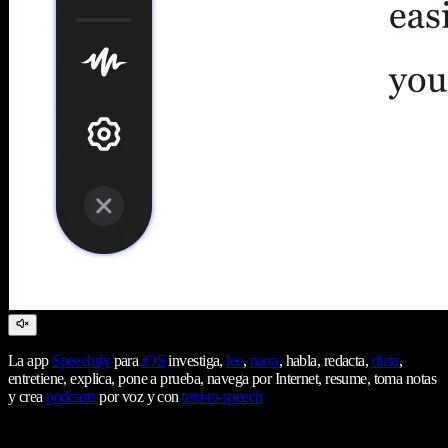
La app
Speechify
para
iOS
investiga,
lee
,
narra
, habla, redacta,
dicta
,
entretiene, explica, pone a prueba, navega por Internet, resume, toma notas
y crea
podcasts
por voz y con
text-to-speech