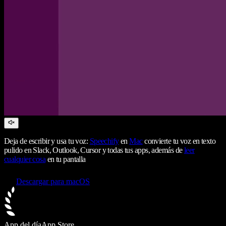
Deja de escribir y usa tu voz:
Speechify
en
Mac
convierte tu voz en texto
pulido en Slack, Outlook, Cursor y todas tus apps, además de
leer
cualquier cosa
en tu pantalla
Descargar para macOS
App del día
App Store