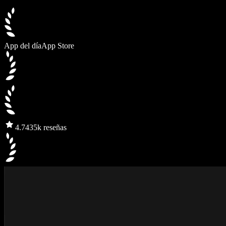
App del día
App Store
4.7
435k reseñas