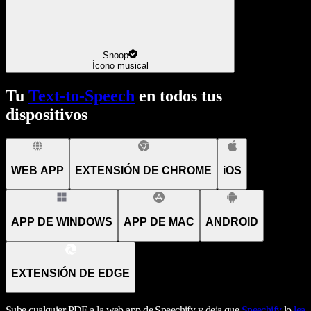
Snoop
Ícono musical
Tu
Text-to-Speech
en todos tus
dispositivos
WEB APP
EXTENSIÓN DE CHROME
iOS
APP DE WINDOWS
APP DE MAC
ANDROID
EXTENSIÓN DE EDGE
Sube cualquier PDF a la web app de Speechify y deja que
Speechify
lo
lea