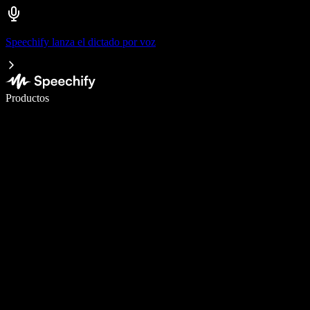
Speechify lanza el dictado por voz
Escribe 5× más rápido con dictado por voz
Productos
Más información