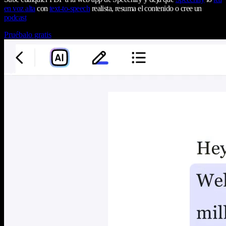
en voz alta
con
text-to-speech
realista, resuma el contenido o cree un
podcast
Pruébalo gratis