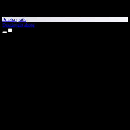
Prueba gratis
Descárgalo ahora
Productos
Texto a voz
Apps para iPhone y iPad
App para Android
Extensión para Chrome
Extensión para Edge
App web
App para Mac