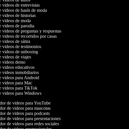
e videos de entrevistas
de videos de hauls de moda
e videos de historias
de videos de moda
de videos de parodia
e videos de preguntas y respuestas
e videos de recorridos por casas
e videos de sátira
de videos de testimonios
de videos de unboxing
e videos de viajes
de videos demo
de videos educativos
e videos inmobiliarios
de videos para Android
de videos para Mac
de videos para TikTok
de videos para Windows
or de videos para YouTube
or de videos para mascotas
or de videos para podcasts
or de videos para presentaciones
or de videos para redes sociales
or de videos promocionales