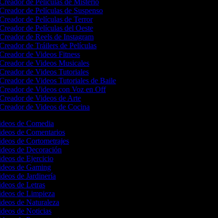
Creador de Películas de Misterio
Creador de Películas de Suspenso
Creador de Películas de Terror
Creador de Películas del Oeste
Creador de Reels de Instagram
Creador de Tráilers de Películas
Creador de Videos Fitness
Creador de Videos Musicales
Creador de Videos Tutoriales
Creador de Videos Tutoriales de Baile
Creador de Videos con Voz en Off
Creador de Videos de Arte
Creador de Videos de Cocina
Videos de Comedia
Videos de Comentarios
ideos de Cortometrajes
Videos de Decoración
ideos de Ejercicio
Videos de Gaming
ideos de Jardinería
ideos de Letras
Videos de Limpieza
ideos de Naturaleza
ideos de Noticias