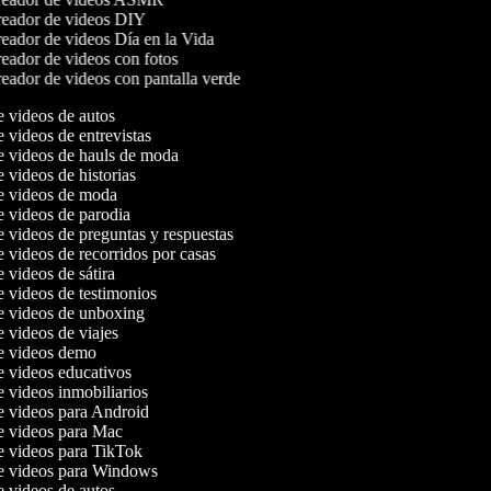
eador de videos DIY
eador de videos Día en la Vida
eador de videos con fotos
eador de videos con pantalla verde
de videos de autos
e videos de entrevistas
de videos de hauls de moda
e videos de historias
de videos de moda
de videos de parodia
e videos de preguntas y respuestas
e videos de recorridos por casas
e videos de sátira
de videos de testimonios
de videos de unboxing
e videos de viajes
de videos demo
de videos educativos
e videos inmobiliarios
de videos para Android
de videos para Mac
de videos para TikTok
de videos para Windows
de videos de autos