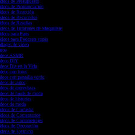
ideos de Presupuesto
Videos de Pronunciación
Videos de Reacción
ideos de Recorridos
Videos de Reseñas
ideos de Tutoriales de Maquillaje
ideos para Fans
ideos para Podcasts copia
ollages de video
ntros
 videos ASMR
videos DIY
ideos Día en la Vida
ideos con fotos
ideos con pantalla verde
ideos de autos
ideos de entrevistas
ideos de hauls de moda
ideos de historias
videos de moda
Videos de Comedia
Videos de Comentarios
ideos de Cortometrajes
Videos de Decoración
ideos de Ejercicio