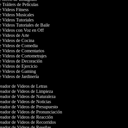
e Tráilers de Películas
de Videos Fitness
de Videos Musicales
de Videos Tutoriales
e Videos Tutoriales de Baile
de Videos con Voz en Off
de Videos de Arte
de Videos de Cocina
de Videos de Comedia
de Videos de Comentarios
de Videos de Cortometrajes
de Videos de Decoración
de Videos de Ejercicio
de Videos de Gaming
de Videos de Jardinería
eador de Videos de Letras
eador de Videos de Limpieza
eador de Videos de Naturaleza
eador de Videos de Noticias
eador de Videos de Presupuesto
eador de Videos de Pronunciación
eador de Videos de Reacción
eador de Videos de Recorridos
eador de Videos de Reseñas