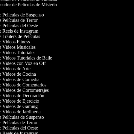
eador de Películas de Misterio
de Películas de Suspenso
e Películas de Terror
e Películas del Oeste
de Reels de Instagram
e Tráilers de Películas
de Videos Fitness
de Videos Musicales
de Videos Tutoriales
e Videos Tutoriales de Baile
de Videos con Voz en Off
de Videos de Arte
de Videos de Cocina
de Videos de Comedia
de Videos de Comentarios
de Videos de Cortometrajes
de Videos de Decoración
de Videos de Ejercicio
de Videos de Gaming
de Videos de Jardinería
de Películas de Suspenso
e Películas de Terror
e Películas del Oeste
de Reels de Instagram