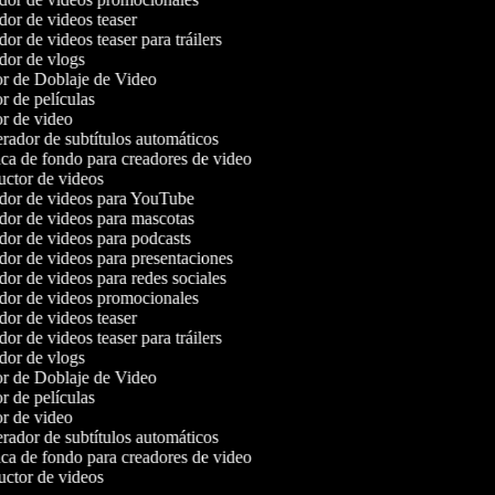
or de videos teaser
r de videos teaser para tráilers
or de vlogs
r de Doblaje de Video
 de películas
r de video
ador de subtítulos automáticos
a de fondo para creadores de video
ctor de videos
or de videos para YouTube
or de videos para mascotas
or de videos para podcasts
or de videos para presentaciones
or de videos para redes sociales
or de videos promocionales
or de videos teaser
r de videos teaser para tráilers
or de vlogs
r de Doblaje de Video
 de películas
r de video
ador de subtítulos automáticos
a de fondo para creadores de video
ctor de videos