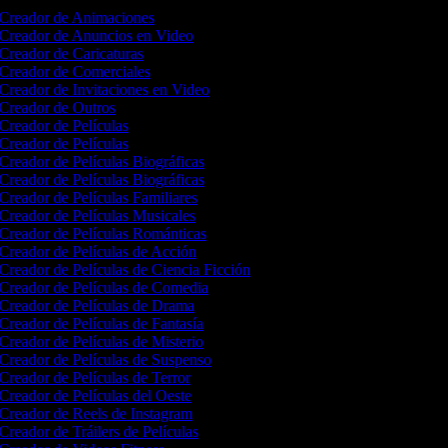
Creador de Animaciones
Creador de Anuncios en Video
Creador de Caricaturas
Creador de Comerciales
Creador de Invitaciones en Video
Creador de Outros
Creador de Películas
Creador de Películas
Creador de Películas Biográficas
Creador de Películas Biográficas
Creador de Películas Familiares
Creador de Películas Musicales
Creador de Películas Románticas
Creador de Películas de Acción
Creador de Películas de Ciencia Ficción
Creador de Películas de Comedia
Creador de Películas de Drama
Creador de Películas de Fantasía
Creador de Películas de Misterio
Creador de Películas de Suspenso
Creador de Películas de Terror
Creador de Películas del Oeste
Creador de Reels de Instagram
Creador de Tráilers de Películas