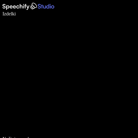
Pišite 5× hitreje z narekovanjem
Izdelki
Več o tem