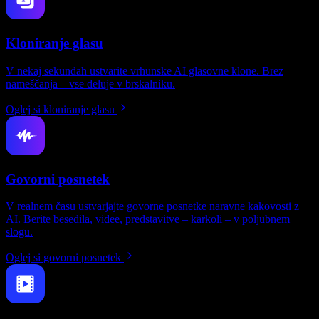
Kloniranje glasu
V nekaj sekundah ustvarite vrhunske AI glasovne klone. Brez
nameščanja – vse deluje v brskalniku.
Oglej si kloniranje glasu
Govorni posnetek
V realnem času ustvarjajte govorne posnetke naravne kakovosti z
AI. Berite besedila, videe, predstavitve – karkoli – v poljubnem
slogu.
Oglej si govorni posnetek