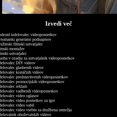
Izvedi več
droid izdelovalec videoposnetkov
tomatski generator podnapisov
žinski filmski ustvarjalec
lmski montažer
mski ustvarjalec
sba v ozadju za ustvarjalnik videoposnetkov
delovalec DIY videov
elovalec glasbenih videov
delovalec komičnih videov
elovalec predstavitvenih videoposnetkov
delovalec promocijskih videoposnetkov
delovalec reklam
delovalec vadbenih videoposnetkov
elovalec video oglasov
elovalec video posnetkov za igre
elovalec video vabil
delovalec video vsebin za družbena omrežja
delovalnik oboževalskih videov