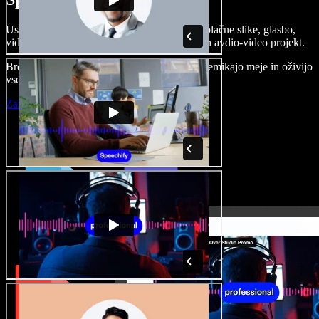
Ustvarjajte govorne posnetke, dodajajte brezplačne slike, glasbo,
videe, klonirajte svoj glas in pripravite celoten avdio-video projekt.
Brez učenja in kar iz brskalnika ustvarjalci premikajo meje in oživijo
vse ideje.
Zaženi Studio