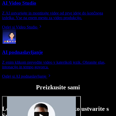
AI Video Studio
Z AI ustvarjajte in montirajte videe od prve ideje do končnega
izdelka. Vse na enem mestu za video produkcijo.
Oglej si Video Studio
AI podnaslavljanje
Z enim klikom prevedite video v katerikoli jezik. Ohranite glas,
intonacijo in tempo govorca.
Oglej si AI podnaslavljanje
Preizkusite sami
Le nekaj primerov, kaj lahko ustvarite s
Speechify Studio.