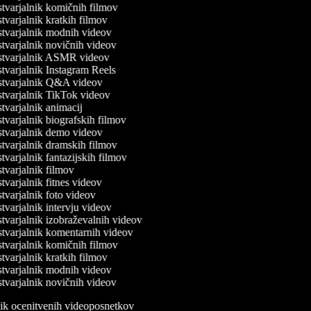
tvarjalnik komičnih filmov
varjalnik kratkih filmov
tvarjalnik modnih videov
varjalnik novičnih videov
tvarjalnik ASMR videov
varjalnik Instagram Reels
tvarjalnik Q&A videov
tvarjalnik TikTok videov
varjalnik animacij
varjalnik biografskih filmov
tvarjalnik demo videov
varjalnik dramskih filmov
varjalnik fantazijskih filmov
varjalnik filmov
varjalnik fitnes videov
varjalnik foto videov
varjalnik intervju videov
varjalnik izobraževalnih videov
tvarjalnik komentarnih videov
tvarjalnik komičnih filmov
varjalnik kratkih filmov
tvarjalnik modnih videov
varjalnik novičnih videov
lnik ocenitvenih videoposnetkov