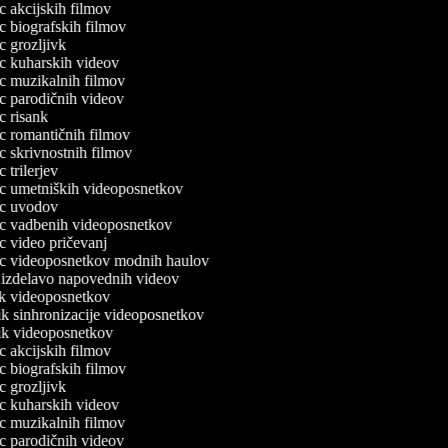
ec akcijskih filmov
ec biografskih filmov
ec grozljivk
lec kuharskih videov
lec muzikalnih filmov
lec parodičnih videov
ec risank
lec romantičnih filmov
ec skrivnostnih filmov
ec trilerjev
lec umetniških videoposnetkov
lec uvodov
lec vadbenih videoposnetkov
ec video pričevanj
lec videoposnetkov modnih haulov
a izdelavo napovednih videov
nik videoposnetkov
nik sinhronizacije videoposnetkov
nik videoposnetkov
ec akcijskih filmov
ec biografskih filmov
ec grozljivk
lec kuharskih videov
lec muzikalnih filmov
lec parodičnih videov