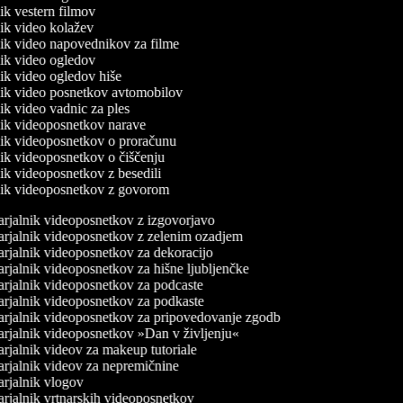
nik vestern filmov
lnik video kolažev
lnik video napovednikov za filme
lnik video ogledov
lnik video ogledov hiše
lnik video posnetkov avtomobilov
nik video vadnic za ples
lnik videoposnetkov narave
lnik videoposnetkov o proračunu
lnik videoposnetkov o čiščenju
lnik videoposnetkov z besedili
lnik videoposnetkov z govorom
rjalnik videoposnetkov z izgovorjavo
rjalnik videoposnetkov z zelenim ozadjem
rjalnik videoposnetkov za dekoracijo
rjalnik videoposnetkov za hišne ljubljenčke
rjalnik videoposnetkov za podcaste
rjalnik videoposnetkov za podkaste
rjalnik videoposnetkov za pripovedovanje zgodb
rjalnik videoposnetkov »Dan v življenju«
rjalnik videov za makeup tutoriale
rjalnik videov za nepremičnine
rjalnik vlogov
rjalnik vrtnarskih videoposnetkov