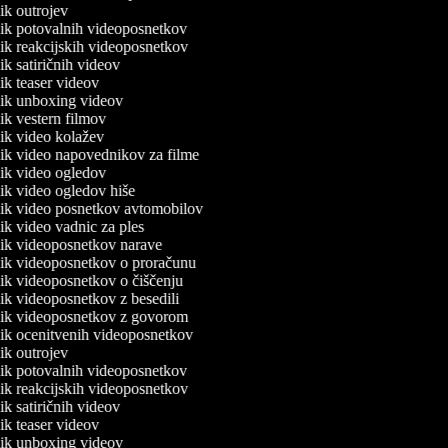
nik outrojev
lnik potovalnih videoposnetkov
lnik reakcijskih videoposnetkov
nik satiričnih videov
nik teaser videov
lnik unboxing videov
nik vestern filmov
lnik video kolažev
lnik video napovednikov za filme
lnik video ogledov
lnik video ogledov hiše
lnik video posnetkov avtomobilov
nik video vadnic za ples
lnik videoposnetkov narave
lnik videoposnetkov o proračunu
lnik videoposnetkov o čiščenju
lnik videoposnetkov z besedili
lnik videoposnetkov z govorom
lnik ocenitvenih videoposnetkov
nik outrojev
lnik potovalnih videoposnetkov
lnik reakcijskih videoposnetkov
nik satiričnih videov
nik teaser videov
lnik unboxing videov