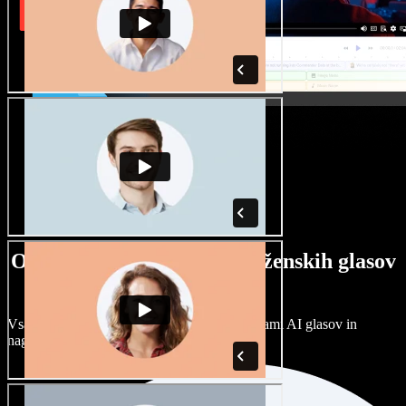
Ogromna izbira moških in ženskih glasov
ter naglasov
Vsak projekt je unikaten. Izbirajte med stotinami AI glasov in
naglasov ter jih prilagodite po svoje.