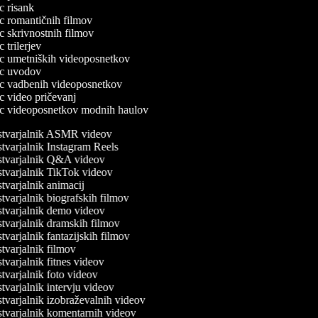
ec risank
lec romantičnih filmov
ec skrivnostnih filmov
ec trilerjev
lec umetniških videoposnetkov
lec uvodov
lec vadbenih videoposnetkov
ec video pričevanj
lec videoposnetkov modnih haulov
tvarjalnik ASMR videov
varjalnik Instagram Reels
tvarjalnik Q&A videov
tvarjalnik TikTok videov
varjalnik animacij
varjalnik biografskih filmov
tvarjalnik demo videov
varjalnik dramskih filmov
varjalnik fantazijskih filmov
varjalnik filmov
varjalnik fitnes videov
varjalnik foto videov
varjalnik intervju videov
varjalnik izobraževalnih videov
tvarjalnik komentarnih videov