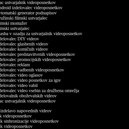
c ustvarjalnik videoposnetkov
droid izdelovalec videoposnetkov
tomatski generator podnapisov
žinski filmski ustvarjalec
lmski montažer
mski ustvarjalec
sba v ozadju za ustvarjalnik videoposnetkov
delovalec DIY videov
elovalec glasbenih videov
delovalec komičnih videov
elovalec predstavitvenih videoposnetkov
delovalec promocijskih videoposnetkov
delovalec reklam
delovalec vadbenih videoposnetkov
elovalec video oglasov
elovalec video posnetkov za igre
elovalec video vabil
delovalec video vsebin za družbena omrežja
delovalnik oboževalskih videov
c ustvarjalnik videoposnetkov
a izdelavo napovednih videov
nik videoposnetkov
nik sinhronizacije videoposnetkov
nik videoposnetkov