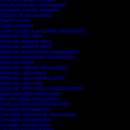
Android izdelovalec videoposnetkov
Avtomatski generator podnapisov
Družinski filmski ustvarjalec
Filmski montažer
Filmski ustvarjalec
Glasba v ozadju za ustvarjalnik videoposnetkov
Izdelovalec DIY videov
Izdelovalec glasbenih videov
Izdelovalec komičnih videov
Izdelovalec predstavitvenih videoposnetkov
Izdelovalec promocijskih videoposnetkov
Izdelovalec reklam
Izdelovalec vadbenih videoposnetkov
Izdelovalec video oglasov
Izdelovalec video posnetkov za igre
Izdelovalec video vabil
Izdelovalec video vsebin za družbena omrežja
Izdelovalnik oboževalskih videov
Mac ustvarjalnik videoposnetkov
Orodje za izdelavo napovednih videov
Prevajalnik videoposnetkov
Urejevalnik sinhronizacije videoposnetkov
Urejevalnik videoposnetkov
Ustvarjalec akcijskih filmov
Ustvarjalec biografskih filmov