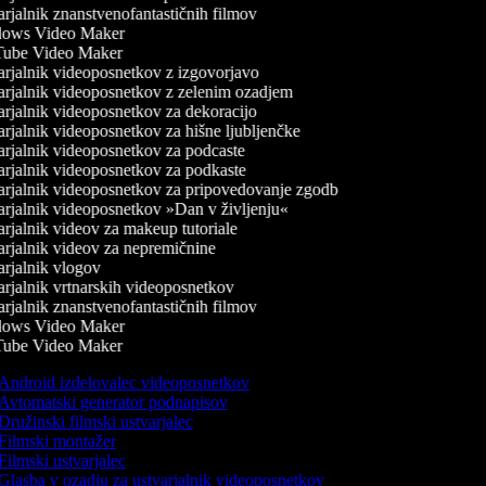
rjalnik znanstvenofantastičnih filmov
ows Video Maker
ube Video Maker
rjalnik videoposnetkov z izgovorjavo
rjalnik videoposnetkov z zelenim ozadjem
rjalnik videoposnetkov za dekoracijo
rjalnik videoposnetkov za hišne ljubljenčke
rjalnik videoposnetkov za podcaste
rjalnik videoposnetkov za podkaste
rjalnik videoposnetkov za pripovedovanje zgodb
rjalnik videoposnetkov »Dan v življenju«
rjalnik videov za makeup tutoriale
rjalnik videov za nepremičnine
rjalnik vlogov
rjalnik vrtnarskih videoposnetkov
rjalnik znanstvenofantastičnih filmov
ows Video Maker
ube Video Maker
Android izdelovalec videoposnetkov
Avtomatski generator podnapisov
Družinski filmski ustvarjalec
Filmski montažer
Filmski ustvarjalec
Glasba v ozadju za ustvarjalnik videoposnetkov