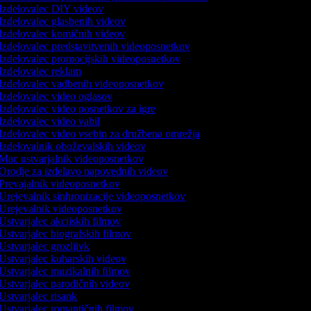
Izdelovalec DIY videov
Izdelovalec glasbenih videov
Izdelovalec komičnih videov
Izdelovalec predstavitvenih videoposnetkov
Izdelovalec promocijskih videoposnetkov
Izdelovalec reklam
Izdelovalec vadbenih videoposnetkov
Izdelovalec video oglasov
Izdelovalec video posnetkov za igre
Izdelovalec video vabil
Izdelovalec video vsebin za družbena omrežja
Izdelovalnik oboževalskih videov
Mac ustvarjalnik videoposnetkov
Orodje za izdelavo napovednih videov
Prevajalnik videoposnetkov
Urejevalnik sinhronizacije videoposnetkov
Urejevalnik videoposnetkov
Ustvarjalec akcijskih filmov
Ustvarjalec biografskih filmov
Ustvarjalec grozljivk
Ustvarjalec kuharskih videov
Ustvarjalec muzikalnih filmov
Ustvarjalec parodičnih videov
Ustvarjalec risank
Ustvarjalec romantičnih filmov