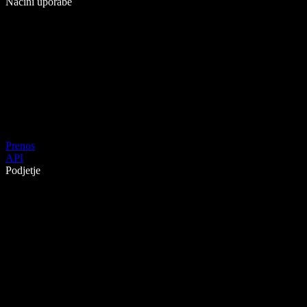
Načini uporabe
Prenos
API
Podjetje