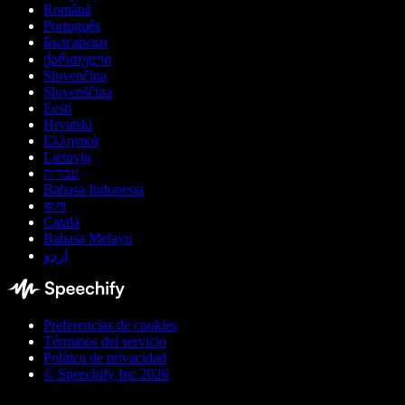
Română
Português
Български
ქართული
Slovenčina
Slovenščina
Eesti
Hrvatski
Ελληνικά
Lietuvių
עברית
Bahasa Indonesia
বাংলা
Català
Bahasa Melayu
اردو
Preferencias de cookies
Términos del servicio
Política de privacidad
© Speechify Inc 2026