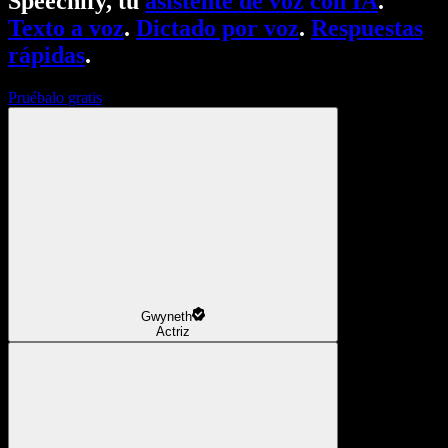
Speechify, tu
asistente de voz con IA
.
Texto a voz
.
Dictado por voz
.
Respuestas
rápidas
.
Pruébalo gratis
Gwyneth
Actriz