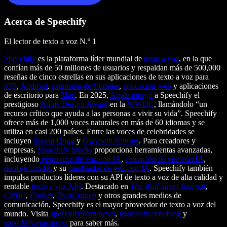
Acerca de Speechify
El lector de texto a voz N.º 1
Speechify
es la plataforma líder mundial de
texto a voz
, en la que
confían más de 50 millones de usuarios y respaldan más de 500,000
reseñas de cinco estrellas en sus aplicaciones de texto a voz para
iOS
,
Android
,
extensión de Chrome
,
aplicación web
y aplicaciones
de escritorio para
Mac
. En 2025,
Apple otorgó
a Speechify el
prestigioso
Apple Design Award
en la
WWDC
, llamándolo “un
recurso crítico que ayuda a las personas a vivir su vida”. Speechify
ofrece más de 1,000 voces naturales en más de 60 idiomas y se
utiliza en casi 200 países. Entre las voces de celebridades se
incluyen
Snoop Dogg
y
Gwyneth Paltrow
. Para creadores y
empresas,
Speechify Studio
proporciona herramientas avanzadas,
incluyendo
generador de voz con IA
,
clonación de voz con IA
,
doblaje con IA
y su
cambiador de voz con IA
. Speechify también
impulsa productos líderes con su API de texto a voz de alta calidad y
rentable
texto a voz API
. Destacado en
The Wall Street Journal
,
CNBC
,
Forbes
,
TechCrunch
y otros grandes medios de
comunicación, Speechify es el mayor proveedor de texto a voz del
mundo. Visita
speechify.com/news
,
speechify.com/blog
y
speechify.com/press
para saber más.