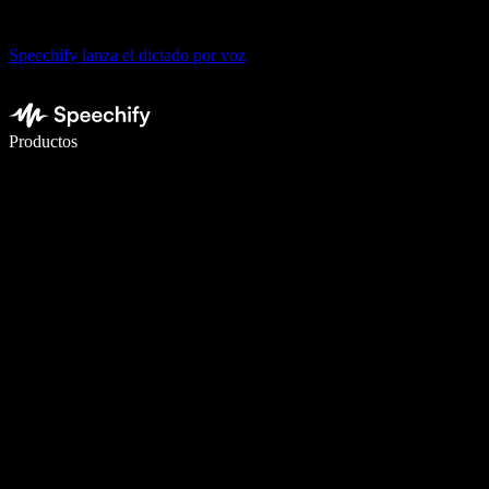
Speechify lanza el dictado por voz
Escribe 5× más rápido con dictado por voz
Productos
Más información