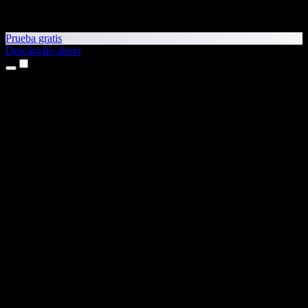
Prueba gratis
Descárgalo ahora
Productos
Texto a voz
Apps para iPhone y iPad
App para Android
Extensión para Chrome
Extensión para Edge
App web
App para Mac
App para Windows