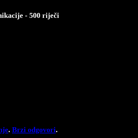
kacije - 500 riječi
nje
.
Brzi odgovori
.