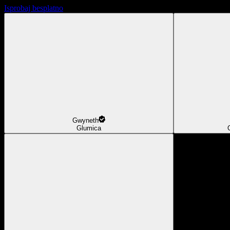
Isprobaj besplatno
Gwyneth
Glumica