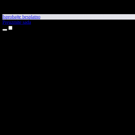
Isprobajte besplatno
Preuzmite sada
Proizvodi
Pretvaranje teksta u govor
Aplikacije za iPhone i iPad
Aplikacija za Android
Proširenje za Chrome
Proširenje za Edge
Web-aplikacija
Aplikacija za Mac
Aplikacija za Windows