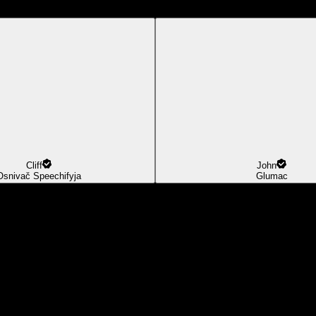
Cliff
John
Osnivač Speechifyja
Glumac