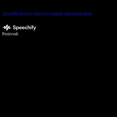
Speechify pokreće diktiranje pomoću glasovnog unosa
Pišite 5× brže uz glasovno diktiranje
Proizvodi
Saznajte više