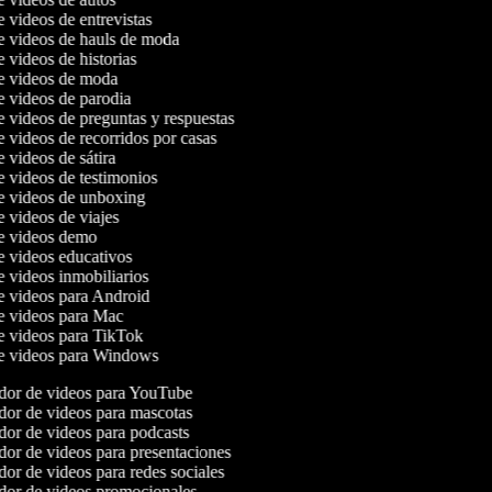
e videos de entrevistas
de videos de hauls de moda
e videos de historias
de videos de moda
de videos de parodia
de videos de preguntas y respuestas
e videos de recorridos por casas
e videos de sátira
de videos de testimonios
de videos de unboxing
e videos de viajes
de videos demo
de videos educativos
de videos inmobiliarios
de videos para Android
de videos para Mac
de videos para TikTok
de videos para Windows
or de videos para YouTube
or de videos para mascotas
or de videos para podcasts
or de videos para presentaciones
or de videos para redes sociales
or de videos promocionales