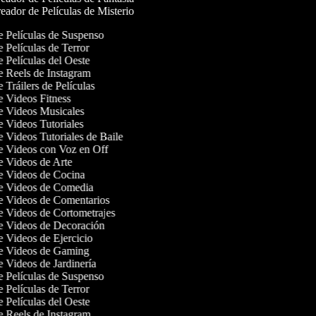
ador de Películas de Misterio
de Películas de Suspenso
e Películas de Terror
e Películas del Oeste
de Reels de Instagram
e Tráilers de Películas
de Videos Fitness
de Videos Musicales
de Videos Tutoriales
de Videos Tutoriales de Baile
de Videos con Voz en Off
de Videos de Arte
de Videos de Cocina
de Videos de Comedia
de Videos de Comentarios
de Videos de Cortometrajes
de Videos de Decoración
de Videos de Ejercicio
de Videos de Gaming
de Videos de Jardinería
de Películas de Suspenso
e Películas de Terror
e Películas del Oeste
de Reels de Instagram