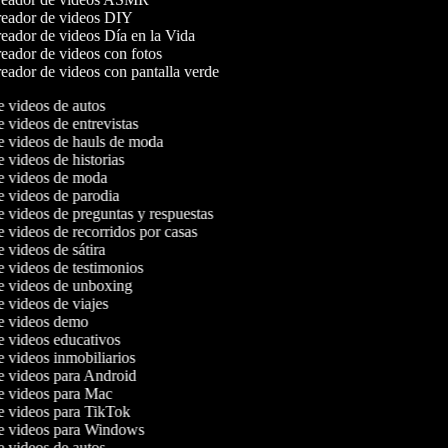
eador de videos DIY
eador de videos Día en la Vida
eador de videos con fotos
eador de videos con pantalla verde
de videos de autos
e videos de entrevistas
de videos de hauls de moda
e videos de historias
de videos de moda
de videos de parodia
de videos de preguntas y respuestas
e videos de recorridos por casas
e videos de sátira
de videos de testimonios
de videos de unboxing
e videos de viajes
de videos demo
de videos educativos
de videos inmobiliarios
de videos para Android
de videos para Mac
de videos para TikTok
de videos para Windows
de videos de autos