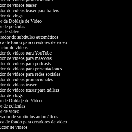
or de videos teaser
r de videos teaser para tráilers
or de vlogs
r de Doblaje de Video
 de películas
r de video
ador de subtítulos automáticos
a de fondo para creadores de video
ctor de videos
or de videos para YouTube
or de videos para mascotas
or de videos para podcasts
or de videos para presentaciones
or de videos para redes sociales
or de videos promocionales
or de videos teaser
r de videos teaser para tráilers
or de vlogs
r de Doblaje de Video
 de películas
r de video
ador de subtítulos automáticos
a de fondo para creadores de video
ctor de videos