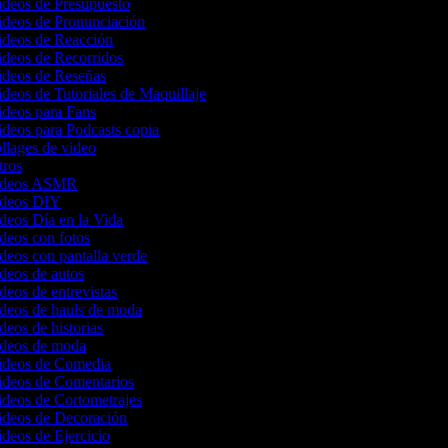
Videos de Presupuesto
Videos de Pronunciación
Videos de Reacción
Videos de Recorridos
Videos de Reseñas
ideos de Tutoriales de Maquillaje
Videos para Fans
ideos para Podcasts copia
ollages de video
ntros
 videos ASMR
videos DIY
ideos Día en la Vida
ideos con fotos
ideos con pantalla verde
ideos de autos
ideos de entrevistas
ideos de hauls de moda
ideos de historias
videos de moda
Videos de Comedia
Videos de Comentarios
ideos de Cortometrajes
Videos de Decoración
ideos de Ejercicio