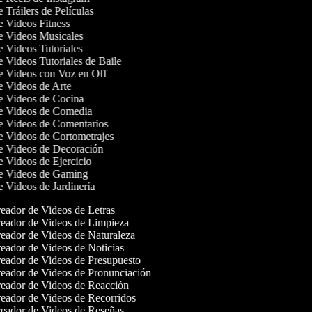
e Tráilers de Películas
de Videos Fitness
de Videos Musicales
de Videos Tutoriales
de Videos Tutoriales de Baile
de Videos con Voz en Off
de Videos de Arte
de Videos de Cocina
de Videos de Comedia
de Videos de Comentarios
de Videos de Cortometrajes
de Videos de Decoración
de Videos de Ejercicio
de Videos de Gaming
de Videos de Jardinería
eador de Videos de Letras
eador de Videos de Limpieza
eador de Videos de Naturaleza
eador de Videos de Noticias
eador de Videos de Presupuesto
eador de Videos de Pronunciación
eador de Videos de Reacción
eador de Videos de Recorridos
eador de Videos de Reseñas