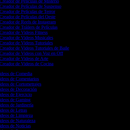
Creador de Películas de Misterio
Creador de Películas de Suspenso
Creador de Películas de Terror
Creador de Películas del Oeste
Creador de Reels de Instagram
Creador de Tráilers de Películas
Creador de Videos Fitness
Creador de Videos Musicales
Creador de Videos Tutoriales
Creador de Videos Tutoriales de Baile
Creador de Videos con Voz en Off
Creador de Videos de Arte
Creador de Videos de Cocina
Videos de Comedia
Videos de Comentarios
ideos de Cortometrajes
Videos de Decoración
ideos de Ejercicio
Videos de Gaming
ideos de Jardinería
ideos de Letras
Videos de Limpieza
ideos de Naturaleza
ideos de Noticias