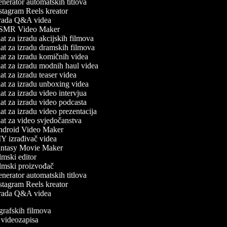
erator automatskih titlova
tagram Reels kreator
rada Q&A videa
MR Video Maker
t za izradu akcijskih filmova
t za izradu dramskih filmova
t za izradu komičnih videa
t za izradu modnih haul videa
t za izradu teaser videa
t za izradu unboxing videa
t za izradu video intervjua
t za izradu video podcasta
t za izradu video prezentacija
t za video svjedočanstva
droid Video Maker
Y izrađivač videa
ntasy Movie Maker
mski editor
lmski proizvođač
erator automatskih titlova
tagram Reels kreator
rada Q&A videa
ografskih filmova
n videozapisa