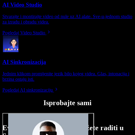
AI Video Studio
Stvarajte i montirajte video od nule uz AI alate. Sve-u-jednom studio
za izradu i obradu videa.
Pogledaj Video Studio
AI Sinkronizacija
Jednim klikom promijenite jezik bilo kojeg videa. Glas, intonacija i
brzina ostaju isti.
Pogledaj AI sinkronizaciju
Isprobajte sami
Evo malog pregleda što možete raditi u