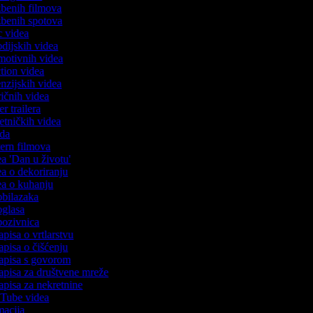
azbenih filmova
azbenih spotova
ic videa
rodijskih videa
omotivnih videa
action videa
cenzijskih videa
iričnih videa
ser trailera
jetničkih videa
voda
stern filmova
dea 'Dan u životu'
dea o dekoriranju
dea o kuhanju
 obilazaka
 oglasa
 pozivnica
apisa o vrtlarstvu
zapisa o čišćenju
zapisa s govorom
zapisa za društvene mreže
zapisa za nekretnine
ouTube videa
imacija