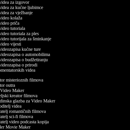
 videa za izgovor
č videa za kućne ljubimce
 videa za vježbanje
č video kolaža
 video priča
 video tutoriala
 video tutoriala za ples
 video tutorijala za šminkanje
 video vijesti
č videozapisa kućne ture
č videozapisa o automobilima
 videozapisa o budžetiranju
 videozapisa o prirodi
komentatorskih videa
or misterioznih filmova
or outra
Video Maker
jski kreator filmova
inska glazba za Video Maker
itelj videa
atelj romantičnih filmova
telj sci-fi filmova
telj video podcasta kopija
ler Movie Maker