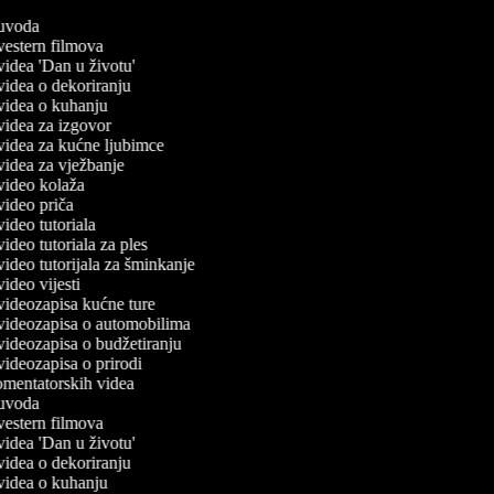
č uvoda
 vestern filmova
 videa 'Dan u životu'
 videa o dekoriranju
č videa o kuhanju
 videa za izgovor
č videa za kućne ljubimce
 videa za vježbanje
č video kolaža
 video priča
 video tutoriala
 video tutoriala za ples
 video tutorijala za šminkanje
 video vijesti
č videozapisa kućne ture
č videozapisa o automobilima
 videozapisa o budžetiranju
 videozapisa o prirodi
komentatorskih videa
č uvoda
 vestern filmova
 videa 'Dan u životu'
 videa o dekoriranju
č videa o kuhanju