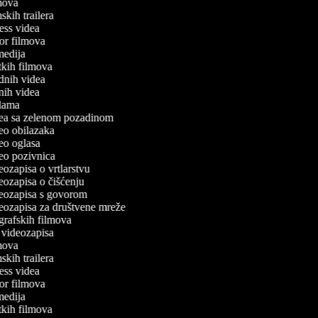
ilmova
lmskih trailera
tness videa
oror filmova
omedija
atkih filmova
odnih videa
tnih videa
eklama
idea sa zelenom pozadinom
ideo obilazaka
deo oglasa
ideo pozivnica
deozapisa o vrtlarstvu
deozapisa o čišćenju
ideozapisa s govorom
ideozapisa za društvene mreže
ografskih filmova
n videozapisa
ilmova
lmskih trailera
tness videa
oror filmova
omedija
atkih filmova