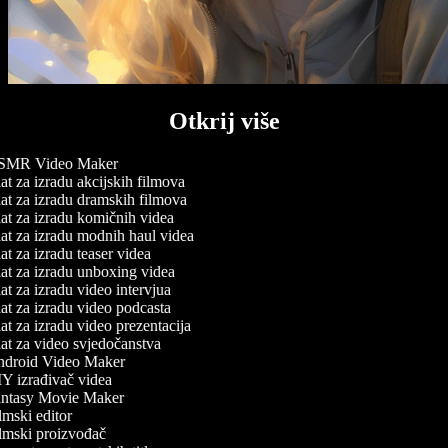
Otkrij više
MR Video Maker
t za izradu akcijskih filmova
t za izradu dramskih filmova
t za izradu komičnih videa
t za izradu modnih haul videa
t za izradu teaser videa
t za izradu unboxing videa
t za izradu video intervjua
t za izradu video podcasta
t za izradu video prezentacija
t za video svjedočanstva
droid Video Maker
Y izrađivač videa
ntasy Movie Maker
mski editor
lmski proizvođač