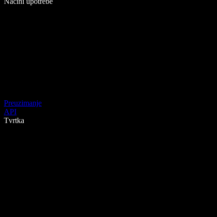
Načini upotrebe
Preuzimanje
API
Tvrtka