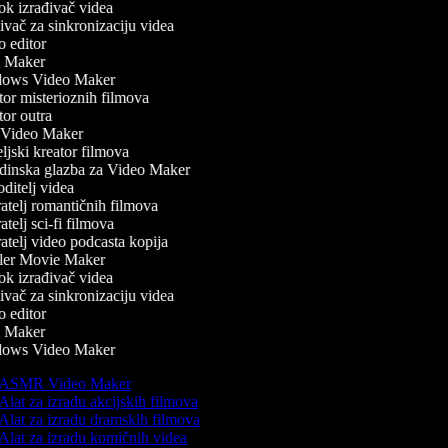
k izrađivač videa
vač za sinkronizaciju videa
 editor
 Maker
ows Video Maker
or misterioznih filmova
or outra
Video Maker
jski kreator filmova
inska glazba za Video Maker
itelj videa
atelj romantičnih filmova
telj sci-fi filmova
telj video podcasta kopija
ler Movie Maker
k izrađivač videa
vač za sinkronizaciju videa
 editor
 Maker
ows Video Maker
ASMR Video Maker
Alat za izradu akcijskih filmova
Alat za izradu dramskih filmova
Alat za izradu komičnih videa