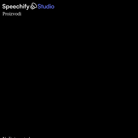
Pišite 5× brže uz glasovno diktiranje
Proizvodi
Saznajte više