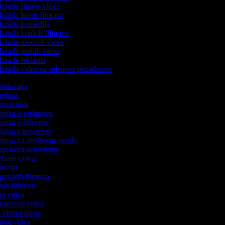
Izrada fitness videa
Izrada horor filmova
Izrada komedija
Izrada kratkih filmova
Izrada modnih videa
Izrada putnih videa
Izrada reklama
Izrada videa sa zelenom pozadinom
 obilazaka
 oglasa
 pozivnica
apisa o vrtlarstvu
zapisa o čišćenju
zapisa s govorom
zapisa za društvene mreže
zapisa za nekretnine
ouTube videa
imacija
ografskih filmova
tanih filmova
emo videa
ukativnih videa
to videozapisa
ming videa