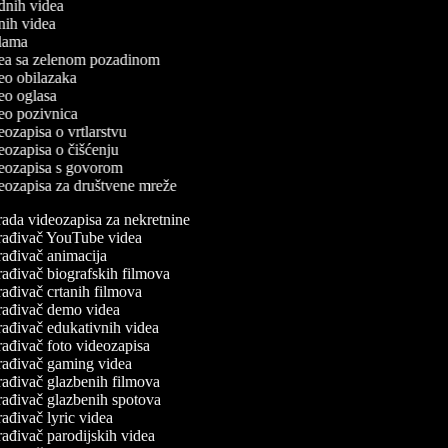
odnih videa
tnih videa
eklama
idea sa zelenom pozadinom
ideo obilazaka
deo oglasa
ideo pozivnica
deozapisa o vrtlarstvu
deozapisa o čišćenju
ideozapisa s govorom
ideozapisa za društvene mreže
ada videozapisa za nekretnine
rađivač YouTube videa
ađivač animacija
ađivač biografskih filmova
ađivač crtanih filmova
rađivač demo videa
ađivač edukativnih videa
ađivač foto videozapisa
rađivač gaming videa
ađivač glazbenih filmova
ađivač glazbenih spotova
ađivač lyric videa
ađivač parodijskih videa