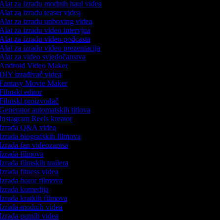
Alat za izradu modnih haul videa
Alat za izradu teaser videa
Alat za izradu unboxing videa
Alat za izradu video intervjua
Alat za izradu video podcasta
Alat za izradu video prezentacija
Alat za video svjedočanstva
Android Video Maker
DIY izrađivač videa
Fantasy Movie Maker
Filmski editor
Filmski proizvođač
Generator automatskih titlova
Instagram Reels kreator
Izrada Q&A videa
Izrada biografskih filmova
Izrada fan videozapisa
Izrada filmova
Izrada filmskih trailera
Izrada fitness videa
Izrada horor filmova
Izrada komedija
Izrada kratkih filmova
Izrada modnih videa
Izrada putnih videa