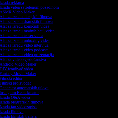
Izrada reklama
Izrada videa sa zelenom pozadinom
ASMR Video Maker
Alat za izradu akcijskih filmova
Alat za izradu dramskih filmova
Alat za izradu komičnih videa
Alat za izradu modnih haul videa
Alat za izradu teaser videa
Alat za izradu unboxing videa
Alat za izradu video intervjua
Alat za izradu video podcasta
Alat za izradu video prezentacija
Alat za video svjedočanstva
Android Video Maker
DIY izrađivač videa
Fantasy Movie Maker
Filmski editor
Filmski proizvođač
Generator automatskih titlova
Instagram Reels kreator
Izrada Q&A videa
Izrada biografskih filmova
Izrada fan videozapisa
Izrada filmova
Izrada filmskih trailera