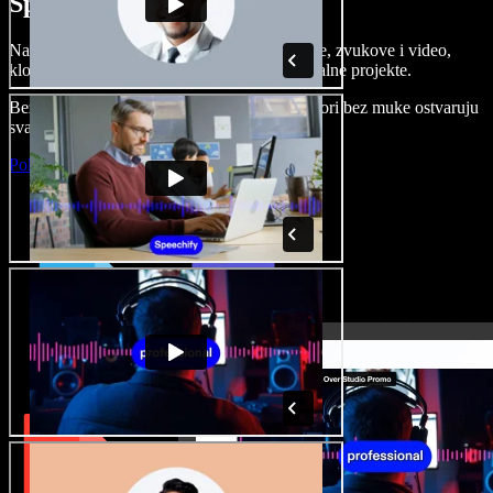
Speechify Studiju.
Napravite voice overe, dodajte besplatne slike, zvukove i video,
klonirajte svoj glas i složite sjajne audio-vizualne projekte.
Bez učenja i sve dostupno u pregledniku, autori bez muke ostvaruju
svaku kreativnu ideju.
Pokreni Studio