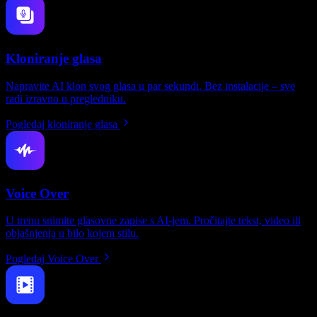
Kloniranje glasa
Napravite AI klon svog glasa u par sekundi. Bez instalacije – sve
radi izravno u pregledniku.
Pogledaj kloniranje glasa
Voice Over
U trenu snimite glasovne zapise s AI-jem. Pročitajte tekst, video ili
objašnjenja u bilo kojem stilu.
Pogledaj Voice Over