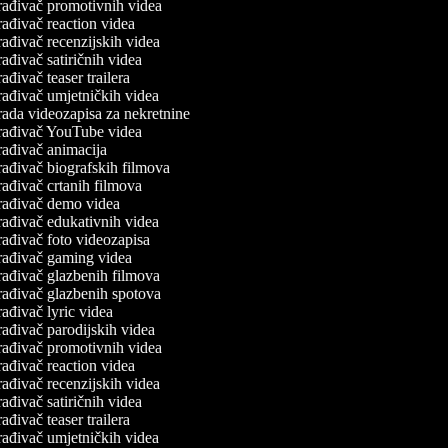
ađivač promotivnih videa
ađivač reaction videa
ađivač recenzijskih videa
ađivač satiričnih videa
ađivač teaser trailera
ađivač umjetničkih videa
ada videozapisa za nekretnine
rađivač YouTube videa
ađivač animacija
ađivač biografskih filmova
ađivač crtanih filmova
rađivač demo videa
ađivač edukativnih videa
ađivač foto videozapisa
rađivač gaming videa
ađivač glazbenih filmova
ađivač glazbenih spotova
ađivač lyric videa
ađivač parodijskih videa
ađivač promotivnih videa
ađivač reaction videa
ađivač recenzijskih videa
ađivač satiričnih videa
ađivač teaser trailera
ađivač umjetničkih videa