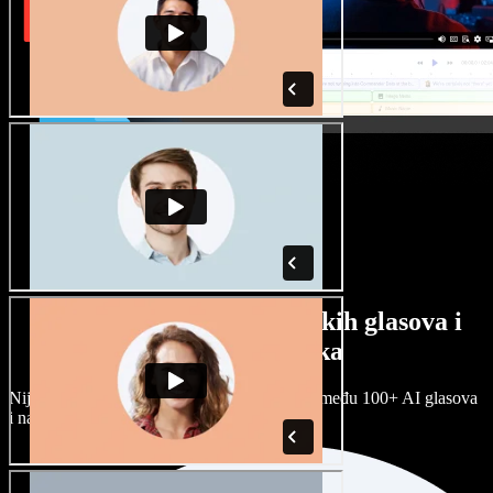
Veliki izbor muških i ženskih glasova i
raznih naglasaka
Nijedan projekt ne mora zvučati isto. Birajte među 100+ AI glasova
i naglasaka i prilagodite ih sebi.