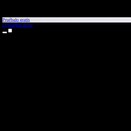
Pruébalo gratis
Descargar ahora
Productos
Texto a voz
App para iPhone y iPad
App para Android
Extensión para Chrome
Extensión para Edge
Aplicación web
App para Mac