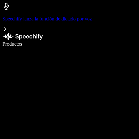
Speechify lanza la función de dictado por voz
Escribe 5× más rápido con dictado por voz
Productos
Más información