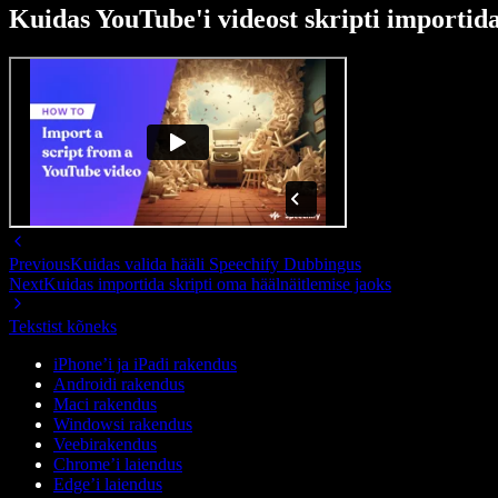
Kuidas YouTube'i videost skripti importid
Previous
Kuidas valida hääli Speechify Dubbingus
Next
Kuidas importida skripti oma häälnäitlemise jaoks
Tekstist kõneks
iPhone’i ja iPadi rakendus
Androidi rakendus
Maci rakendus
Windowsi rakendus
Veebirakendus
Chrome’i laiendus
Edge’i laiendus