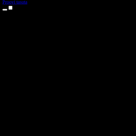
Proovi tasuta
Tooted
Tekst kõneks
iPhone’i ja iPadi rakendused
Androidi rakendus
Chrome’i laiendus
Edge’i laiendus
Veebirakendus
Maci rakendus
Windowsi rakendus
AI häältegeneraator
Pealelugemine
Dublaaž
Hääle kloonimine