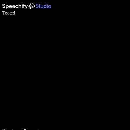
Kirjuta häälega 5× kiiremini
Tooted
Loe lähemalt