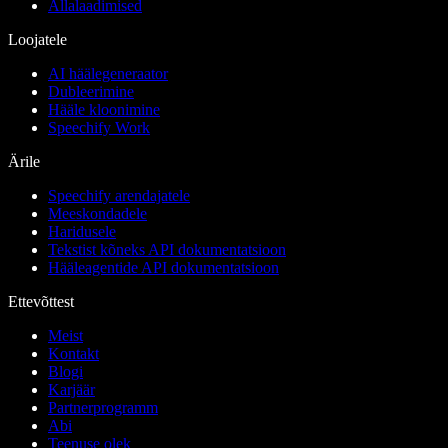
Allalaadimised
Loojatele
AI häälegeneraator
Dubleerimine
Hääle kloonimine
Speechify Work
Ärile
Speechify arendajatele
Meeskondadele
Haridusele
Tekstist kõneks API dokumentatsioon
Hääleagentide API dokumentatsioon
Ettevõttest
Meist
Kontakt
Blogi
Karjäär
Partnerprogramm
Abi
Teenuse olek