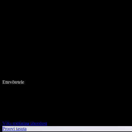
Ettevõtetele
Võta müügiga ühendust
Proovi tasuta