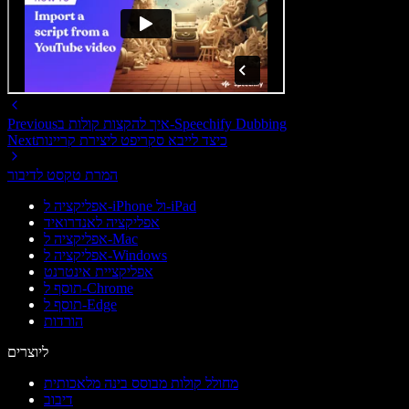
איך להקצות קולות ב-Speechify Dubbing
Previous
כיצד לייבא סקריפט ליצירת קריינות
Next
המרת טקסט לדיבור
אפליקציה ל-iPhone ול-iPad
אפליקציה לאנדרואיד
אפליקציה ל-Mac
אפליקציה ל-Windows
אפליקציית אינטרנט
תוסף ל-Chrome
תוסף ל-Edge
הורדות
ליוצרים
מחולל קולות מבוסס בינה מלאכותית
דיבוב