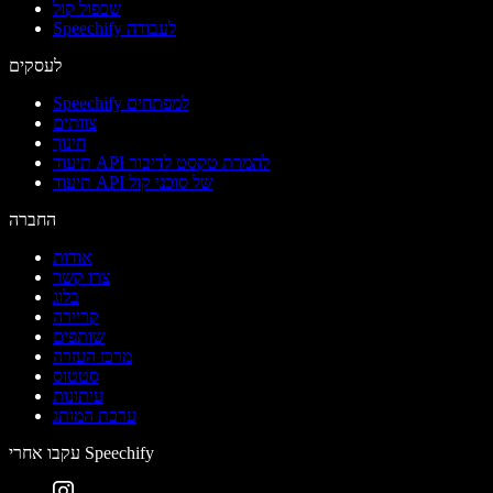
שכפול קול
Speechify לעבודה
לעסקים
Speechify למפתחים
צוותים
חינוך
תיעוד API להמרת טקסט לדיבור
תיעוד API של סוכני קול
החברה
אודות
צרו קשר
בלוג
קריירה
שותפים
מרכז העזרה
סטטוס
עיתונות
ערכת המותג
עקבו אחרי Speechify