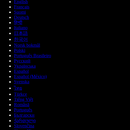
English
Français
Suomi
Deutsch
हिन्दी
Italiano
日本語
한국어
Norsk bokmål
Polski
Português Brasileiro
Русский
Українська
Español
Español (México)
Svenska
ไทย
Türkçe
Tiếng Việt
Română
Português
Български
ქართული
Slovenčina