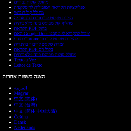
מחולל קולות גבריים
אפליקציות הקריאה המובילות לדיסלקציה
מחולל קול רובוטי
המרת טקסט לדיבור בסגנון אנימה
מחליף קול מבוסס בינה מלאכותית
הקראת PDF בקול
האם Google Docs יכול להקריא לי טקסט?
תוסף Chrome להמרת טקסט לדיבור
המרת טקסט לדיבור בהינדית
הקראת PDF בקול רם
מחולל קולות מבוסס בינה מלאכותית
Texto a Voz
Leitor de Texto
הצגה בשפות אחרות
العربية
Magyar
中文 (简体)
中文 (台灣)
中文 (简体 中国大陆)
Čeština
Dansk
Nederlands