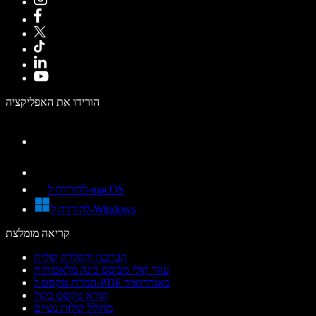
הורידו את האפליקציה
להורדה ל-macOS
להורדה ל-Windows
קריאה מומלצת
הכתבה והקלדה קולית
עוזר קולי מבוסס בינה מלאכותית
המרת טקסט ל-PDF באנדרואיד
קורא טקסט בקול
מחולל קולות נשיים