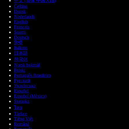
中文 (简体 中国大陆)
Čeština
Dansk
Nederlands
English
Français
Suomi
Deutsch
हिन्दी
Italiano
日本語
한국어
Norsk bokmål
Polski
Português Brasileiro
Русский
Українська
Español
Español (México)
Svenska
ไทย
Türkçe
Tiếng Việt
Română