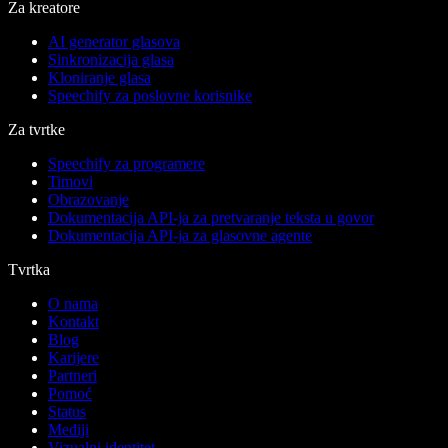
Za kreatore
AI generator glasova
Sinkronizacija glasa
Kloniranje glasa
Speechify za poslovne korisnike
Za tvrtke
Speechify za programere
Timovi
Obrazovanje
Dokumentacija API-ja za pretvaranje teksta u govor
Dokumentacija API-ja za glasovne agente
Tvrtka
O nama
Kontakt
Blog
Karijere
Partneri
Pomoć
Status
Mediji
Vizualni identitet