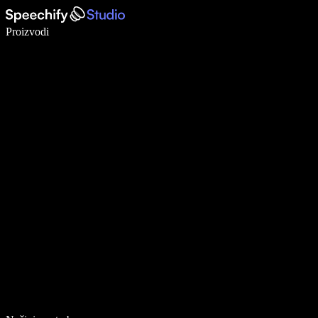
Pišite 5× brže uz glasovno diktiranje
Proizvodi
Saznajte više