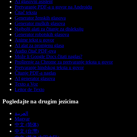
AI glasovni asistent
Pretvaranje PDF-a u govor na Androidu
Čitač teksta
Generator ženskih glasova
Generator muških glasova
Najbolji alati za čitanje za disleksiju
Generator robotskih glasova
Anime tekst u govor
AI alat za promjenu glasa
Audio čitač PDF-ova
Može li Google Docs čitati naglas?
Proširenje za Chrome za pretvaranje teksta u govor
Pretvaranje hindskog teksta u govor
Čitanje PDF-a naglas
AI generator glasova
Texto a Voz
Leitor de Texto
Pogledajte na drugim jezicima
العربية
Magyar
中文 (简体)
中文 (台灣)