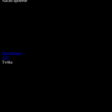
Načini upotrebe
Preuzimanje
API
Tvrtka