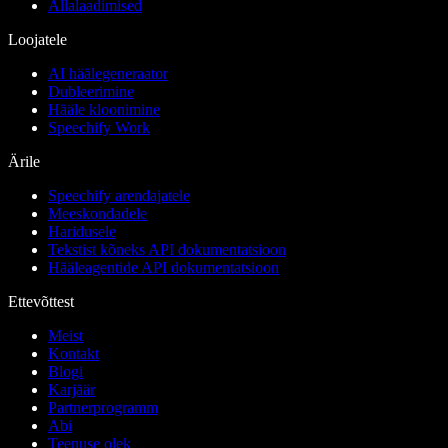
Allalaadimised
Loojatele
AI häälegeneraator
Dubleerimine
Hääle kloonimine
Speechify Work
Ärile
Speechify arendajatele
Meeskondadele
Haridusele
Tekstist kõneks API dokumentatsioon
Hääleagentide API dokumentatsioon
Ettevõttest
Meist
Kontakt
Blogi
Karjäär
Partnerprogramm
Abi
Teenuse olek