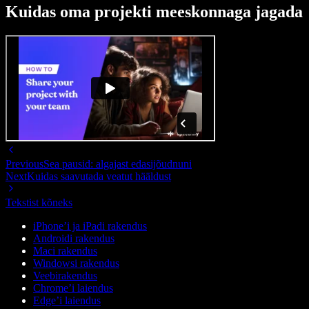
Kuidas oma projekti meeskonnaga jagada
Previous
Sea pausid: algajast edasijõudnuni
Next
Kuidas saavutada veatut hääldust
Tekstist kõneks
iPhone’i ja iPadi rakendus
Androidi rakendus
Maci rakendus
Windowsi rakendus
Veebirakendus
Chrome’i laiendus
Edge’i laiendus