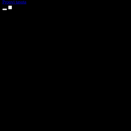
Proovi tasuta
Tooted
Tekst kõneks
iPhone’i ja iPadi rakendused
Androidi rakendus
Chrome’i laiendus
Edge’i laiendus
Veebirakendus
Maci rakendus
Windowsi rakendus
AI häältegeneraator
Pealelugemine
Dublaaž
Hääle kloonimine