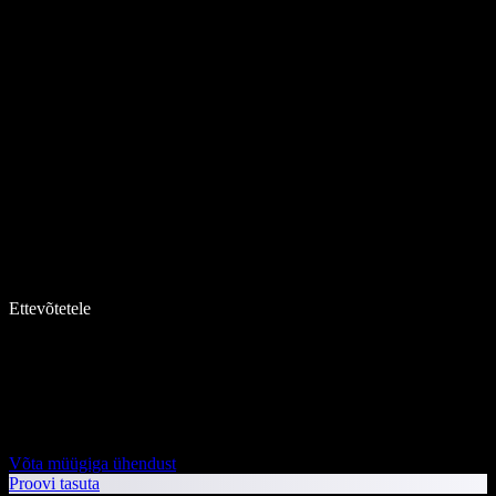
Ettevõtetele
Võta müügiga ühendust
Proovi tasuta