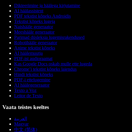
Dikteerimine ja häälega kirjutamine
AI häälassistent
PDF tekstist kõneks Androidis
Tekstist kõneks lugeja
Naishääle generaator
Meeshääle generaator
Parimad düsleksia lugemisrakendused
Robotihääle generaator
Anime tekstist kõneks
AI häälemuutja
PDF-ist audioraamat
Kas Google Docs oskab mulle ette lugeda
Chrome’i tekstist kõneks laiendus
Hindi tekstist kõneks
PDF-i ettelugemine
AI häälegeneraator
Texto a Voz
Leitor de Texto
Vaata teistes keeltes
العربية
Magyar
中文 (简体)