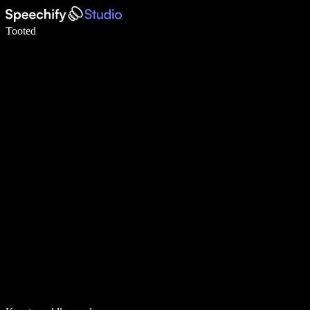
Kirjuta häälega 5× kiiremini
Tooted
Loe lähemalt