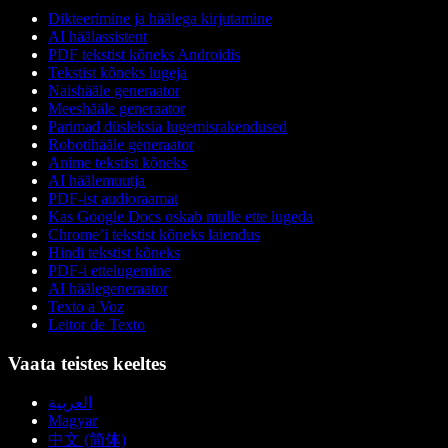
Dikteerimine ja häälega kirjutamine
AI häälassistent
PDF tekstist kõneks Androidis
Tekstist kõneks lugeja
Naishääle generaator
Meeshääle generaator
Parimad düsleksia lugemisrakendused
Robotihääle generaator
Anime tekstist kõneks
AI häälemuutja
PDF-ist audioraamat
Kas Google Docs oskab mulle ette lugeda
Chrome’i tekstist kõneks laiendus
Hindi tekstist kõneks
PDF-i ettelugemine
AI häälegeneraator
Texto a Voz
Leitor de Texto
Vaata teistes keeltes
العربية
Magyar
中文 (简体)