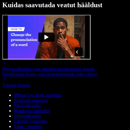
Kuidas saavutada veatut hääldust
Previous
Kuidas oma projekti meeskonnaga jagada
Next
Kuidas lisada oma pealelugemisele mitu videot
Tekstist kõneks
iPhone’i ja iPadi rakendus
Androidi rakendus
Maci rakendus
Windowsi rakendus
Veebirakendus
Chrome’i laiendus
Edge’i laiendus