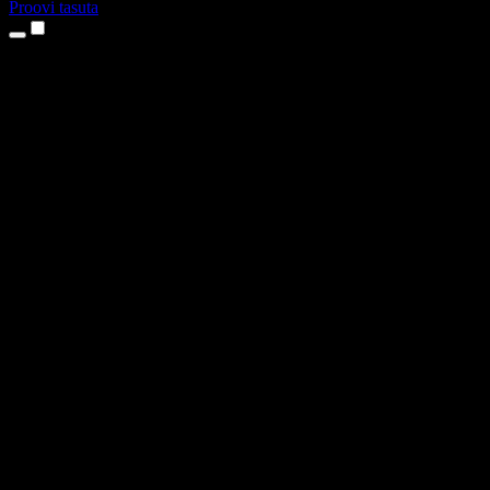
Proovi tasuta
Tooted
Tekst kõneks
iPhone’i ja iPadi rakendused
Androidi rakendus
Chrome’i laiendus
Edge’i laiendus
Veebirakendus
Maci rakendus
Windowsi rakendus
AI häältegeneraator
Pealelugemine
Dublaaž
Hääle kloonimine