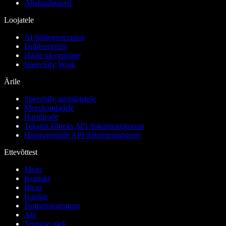
Allalaadimised
Loojatele
AI häälegeneraator
Dubleerimine
Hääle kloonimine
Speechify Work
Ärile
Speechify arendajatele
Meeskondadele
Haridusele
Tekstist kõneks API dokumentatsioon
Hääleagentide API dokumentatsioon
Ettevõttest
Meist
Kontakt
Blogi
Karjäär
Partnerprogramm
Abi
Teenuse olek