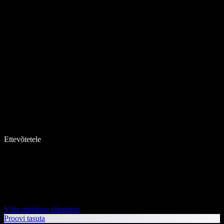
Ettevõtetele
Võta müügiga ühendust
Proovi tasuta