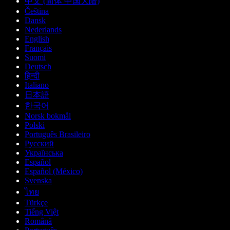
中文 (简体 中国大陆)
Čeština
Dansk
Nederlands
English
Français
Suomi
Deutsch
हिन्दी
Italiano
日本語
한국어
Norsk bokmål
Polski
Português Brasileiro
Русский
Українська
Español
Español (México)
Svenska
ไทย
Türkçe
Tiếng Việt
Română