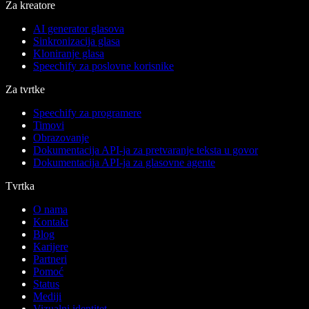
Za kreatore
AI generator glasova
Sinkronizacija glasa
Kloniranje glasa
Speechify za poslovne korisnike
Za tvrtke
Speechify za programere
Timovi
Obrazovanje
Dokumentacija API-ja za pretvaranje teksta u govor
Dokumentacija API-ja za glasovne agente
Tvrtka
O nama
Kontakt
Blog
Karijere
Partneri
Pomoć
Status
Mediji
Vizualni identitet