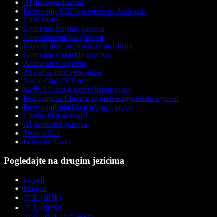
AI glasovni asistent
Pretvaranje PDF-a u govor na Androidu
Čitač teksta
Generator ženskih glasova
Generator muških glasova
Najbolji alati za čitanje za disleksiju
Generator robotskih glasova
Anime tekst u govor
AI alat za promjenu glasa
Audio čitač PDF-ova
Može li Google Docs čitati naglas?
Proširenje za Chrome za pretvaranje teksta u govor
Pretvaranje hindskog teksta u govor
Čitanje PDF-a naglas
AI generator glasova
Texto a Voz
Leitor de Texto
Pogledajte na drugim jezicima
العربية
Magyar
中文 (简体)
中文 (台灣)