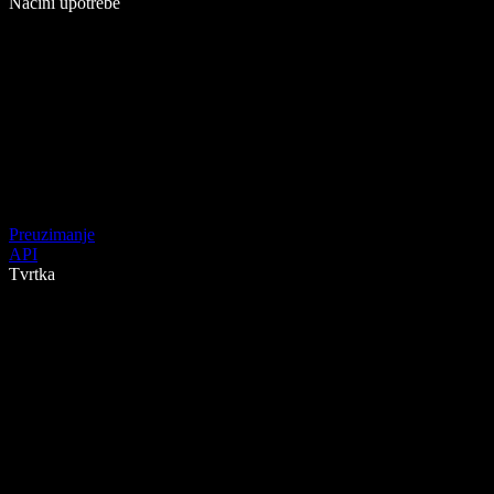
Načini upotrebe
Preuzimanje
API
Tvrtka