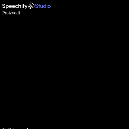
Pišite 5× brže uz glasovno diktiranje
Proizvodi
Saznajte više