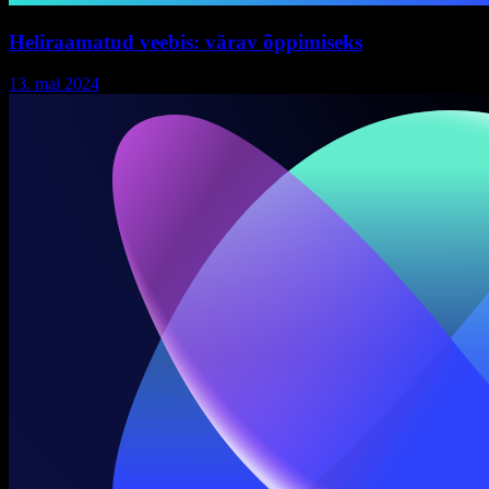
Heliraamatud veebis: värav õppimiseks
13. mai 2024