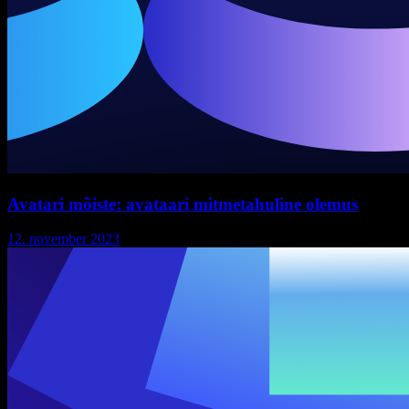
Avatari mõiste: avataari mitmetahuline olemus
12. november 2023