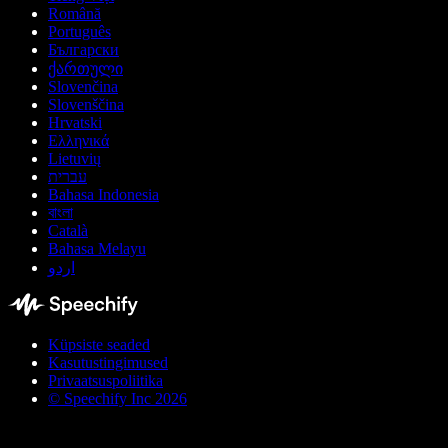
Română
Português
Български
ქართული
Slovenčina
Slovenščina
Hrvatski
Ελληνικά
Lietuvių
עברית
Bahasa Indonesia
বাংলা
Català
Bahasa Melayu
اردو
Küpsiste seaded
Kasutustingimused
Privaatsuspoliitika
© Speechify Inc 2026