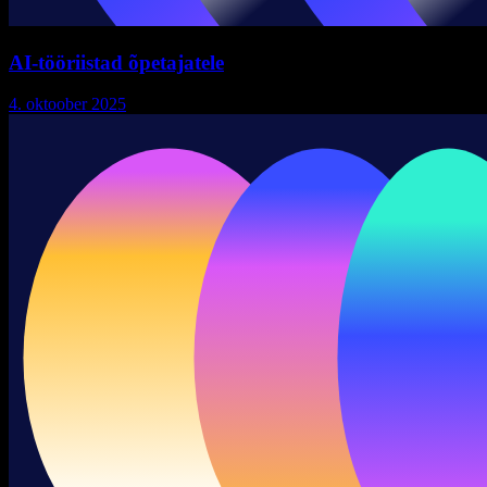
AI-tööriistad õpetajatele
4. oktoober 2025