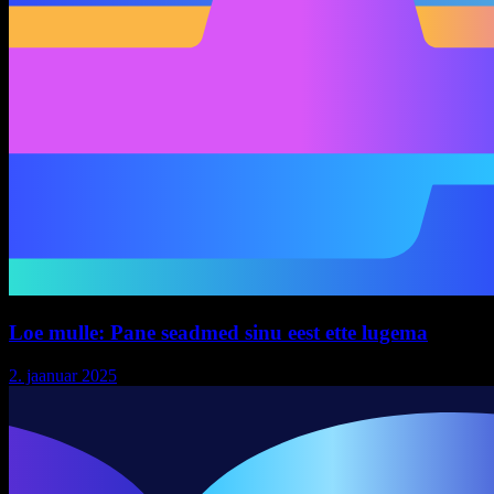
Loe mulle: Pane seadmed sinu eest ette lugema
2. jaanuar 2025