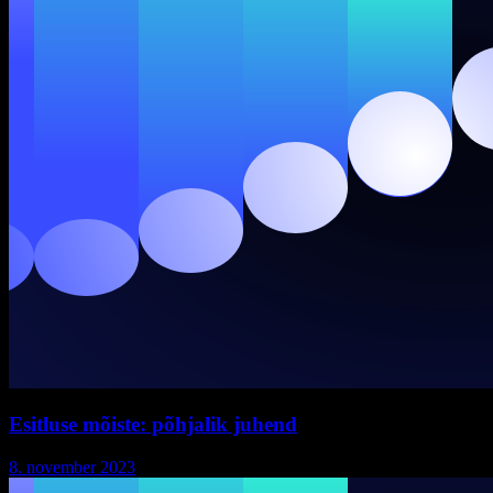
Esitluse mõiste: põhjalik juhend
8. november 2023