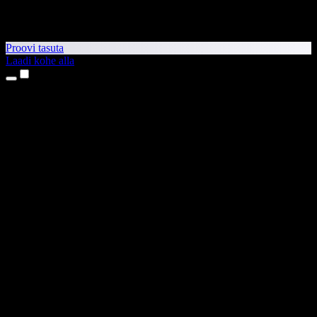
Proovi tasuta
Laadi kohe alla
Tooted
Tekst kõneks
iPhone’i ja iPadi rakendused
Androidi rakendus
Chrome’i laiendus
Edge’i laiendus
Veebirakendus
Maci rakendus
Windowsi rakendus