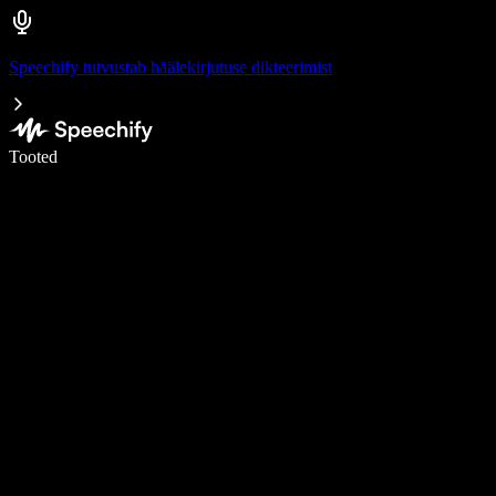
Speechify tutvustab häälekirjutuse dikteerimist
Kirjuta häälega 5× kiiremini
Tooted
Loe lähemalt