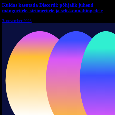
Kuidas kasutada Discordi: põhjalik juhend
mänguritele, striimeritele ja seltskonnahingedele
3. november 2023