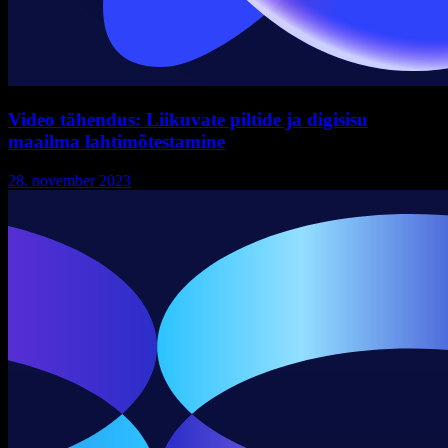
Video tähendus: Liikuvate piltide ja digisisu
maailma lahtimõtestamine
28. november 2023