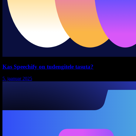
Kas Speechify on tudengitele tasuta?
5. jaanuar 2025