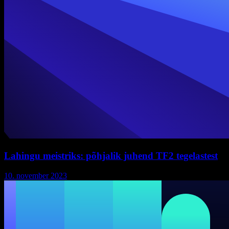
Lahingu meistriks: põhjalik juhend TF2 tegelastest
10. november 2023