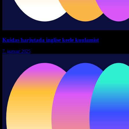
Kuidas harjutada inglise keele kuulamist
7. jaanuar 2025