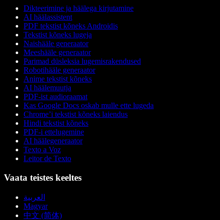
Dikteerimine ja häälega kirjutamine
AI häälassistent
PDF tekstist kõneks Androidis
Tekstist kõneks lugeja
Naishääle generaator
Meeshääle generaator
Parimad düsleksia lugemisrakendused
Robotihääle generaator
Anime tekstist kõneks
AI häälemuutja
PDF-ist audioraamat
Kas Google Docs oskab mulle ette lugeda
Chrome’i tekstist kõneks laiendus
Hindi tekstist kõneks
PDF-i ettelugemine
AI häälegeneraator
Texto a Voz
Leitor de Texto
Vaata teistes keeltes
العربية
Magyar
中文 (简体)