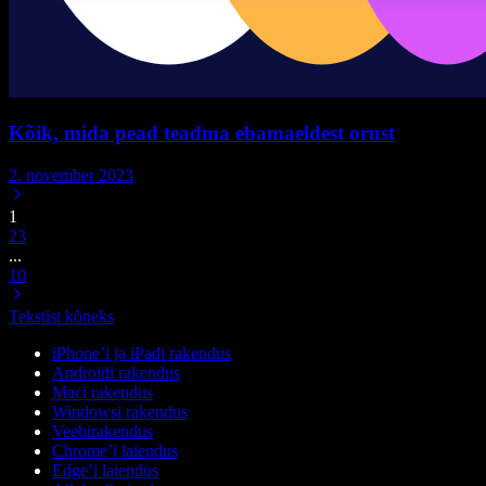
Kõik, mida pead teadma ebamaeldest orust
2. november 2023
1
2
3
...
10
Tekstist kõneks
iPhone’i ja iPadi rakendus
Androidi rakendus
Maci rakendus
Windowsi rakendus
Veebirakendus
Chrome’i laiendus
Edge’i laiendus