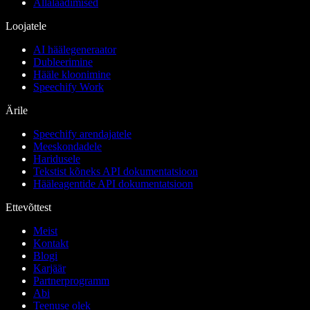
Allalaadimised
Loojatele
AI häälegeneraator
Dubleerimine
Hääle kloonimine
Speechify Work
Ärile
Speechify arendajatele
Meeskondadele
Haridusele
Tekstist kõneks API dokumentatsioon
Hääleagentide API dokumentatsioon
Ettevõttest
Meist
Kontakt
Blogi
Karjäär
Partnerprogramm
Abi
Teenuse olek