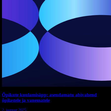
Õpikute kuulamisäpp: asendamatu abivahend
õpilastele ja vanematele
2. jaanuar 2025