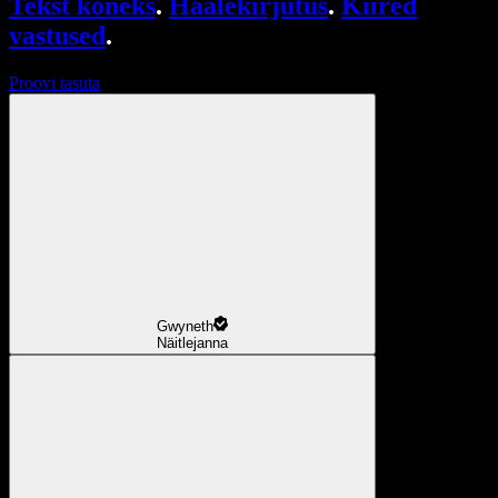
Tekst kõneks
.
Häälekirjutus
.
Kiired
vastused
.
Proovi tasuta
Gwyneth
Näitlejanna