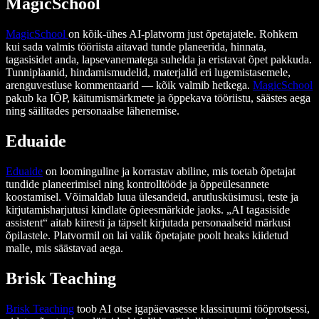
MagicSchool
MagicSchool
on kõik-ühes AI-platvorm just õpetajatele. Rohkem
kui sada valmis tööriista aitavad tunde planeerida, hinnata,
tagasisidet anda, lapsevanematega suhelda ja eristavat õpet pakkuda.
Tunniplaanid, hindamismudelid, materjalid eri lugemistasemele,
arenguvestluse kommentaarid — kõik valmib hetkega.
MagicSchool
pakub ka IÕP, käitumismärkmete ja õppekava tööriistu, säästes aega
ning säilitades personaalse lähenemise.
Eduaide
Eduaide
on loominguline ja korrastav abiline, mis toetab õpetajat
tundide planeerimisel ning kontrolltööde ja õppeülesannete
koostamisel. Võimaldab luua ülesandeid, arutlusküsimusi, teste ja
kirjutamisharjutusi kindlate õpieesmärkide jaoks. „AI tagasiside
assistent“ aitab kiiresti ja täpselt kirjutada personaalseid märkusi
õpilastele. Platvormil on lai valik õpetajate poolt heaks kiidetud
malle, mis säästavad aega.
Brisk Teaching
Brisk Teaching
toob AI otse igapäevasesse klassiruumi tööprotsessi,