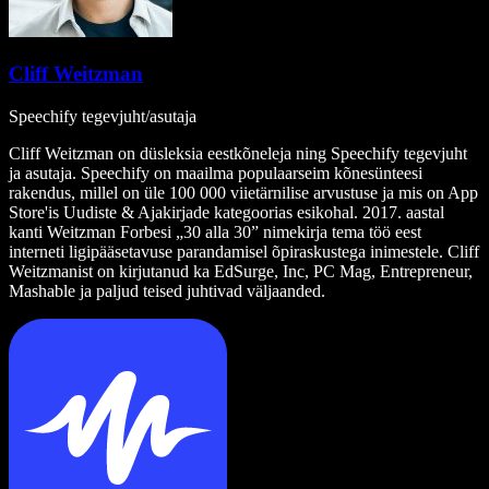
Cliff Weitzman
Speechify tegevjuht/asutaja
Cliff Weitzman on düsleksia eestkõneleja ning Speechify tegevjuht
ja asutaja. Speechify on maailma populaarseim kõnesünteesi
rakendus, millel on üle 100 000 viietärnilise arvustuse ja mis on App
Store'is Uudiste & Ajakirjade kategoorias esikohal. 2017. aastal
kanti Weitzman Forbesi „30 alla 30” nimekirja tema töö eest
interneti ligipääsetavuse parandamisel õpiraskustega inimestele. Cliff
Weitzmanist on kirjutanud ka EdSurge, Inc, PC Mag, Entrepreneur,
Mashable ja paljud teised juhtivad väljaanded.