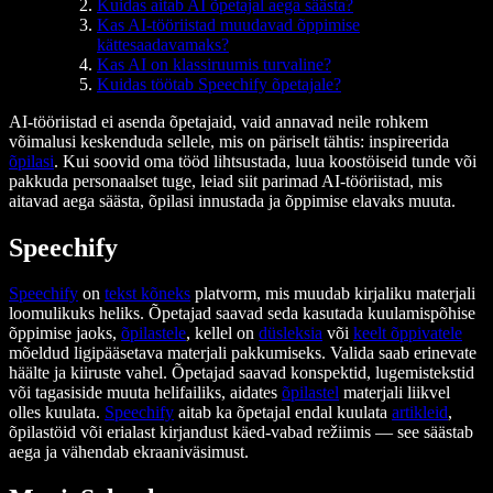
Kuidas aitab AI õpetajal aega säästa?
Kas AI-tööriistad muudavad õppimise
kättesaadavamaks?
Kas AI on klassiruumis turvaline?
Kuidas töötab Speechify õpetajale?
AI-tööriistad ei asenda õpetajaid, vaid annavad neile rohkem
võimalusi keskenduda sellele, mis on päriselt tähtis: inspireerida
õpilasi
. Kui soovid oma tööd lihtsustada, luua koostöiseid tunde või
pakkuda personaalset tuge, leiad siit parimad AI-tööriistad, mis
aitavad aega säästa, õpilasi innustada ja õppimise elavaks muuta.
Speechify
Speechify
on
tekst kõneks
platvorm, mis muudab kirjaliku materjali
loomulikuks heliks. Õpetajad saavad seda kasutada kuulamispõhise
õppimise jaoks,
õpilastele
, kellel on
düsleksia
või
keelt õppivatele
mõeldud ligipääsetava materjali pakkumiseks. Valida saab erinevate
häälte ja kiiruste vahel. Õpetajad saavad konspektid, lugemistekstid
või tagasiside muuta helifailiks, aidates
õpilastel
materjali liikvel
olles kuulata.
Speechify
aitab ka õpetajal endal kuulata
artikleid
,
õpilastöid või erialast kirjandust käed-vabad režiimis — see säästab
aega ja vähendab ekraaniväsimust.