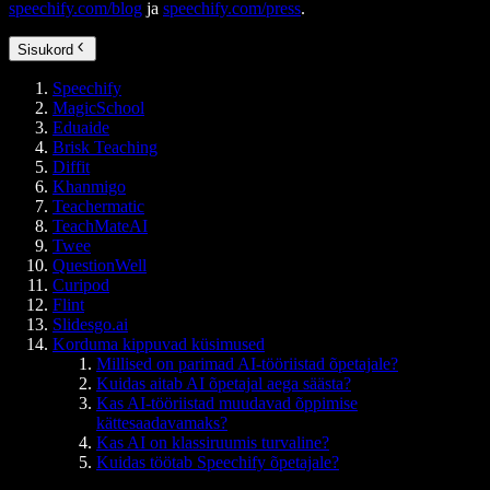
speechify.com/blog
ja
speechify.com/press
.
Sisukord
Speechify
MagicSchool
Eduaide
Brisk Teaching
Diffit
Khanmigo
Teachermatic
TeachMateAI
Twee
QuestionWell
Curipod
Flint
Slidesgo.ai
Korduma kippuvad küsimused
Millised on parimad AI-tööriistad õpetajale?
Kuidas aitab AI õpetajal aega säästa?
Kas AI-tööriistad muudavad õppimise
kättesaadavamaks?
Kas AI on klassiruumis turvaline?
Kuidas töötab Speechify õpetajale?