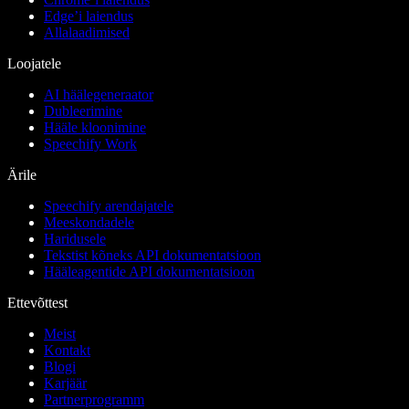
Edge’i laiendus
Allalaadimised
Loojatele
AI häälegeneraator
Dubleerimine
Hääle kloonimine
Speechify Work
Ärile
Speechify arendajatele
Meeskondadele
Haridusele
Tekstist kõneks API dokumentatsioon
Hääleagentide API dokumentatsioon
Ettevõttest
Meist
Kontakt
Blogi
Karjäär
Partnerprogramm