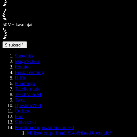
50M+ kasutajat
Sisukord
Speechify
MagicSchool
Eduaide
Brisk Teaching
Diffit
Khanmigo
Teachermatic
TeachMateAI
Twee
QuestionWell
Curipod
Flint
Slidesgo.ai
Korduma kippuvad küsimused
Millised on parimad AI-tööriistad õpetajale?