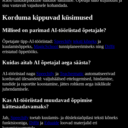
Kaob tundidepikkune slaidide sättimine. Õpetaja saab kujundust ja
sisu vastavalt vajadusele kohandada.
Korduma kippuvad küsimused
Millised on parimad AI-tööriistad õpetajale?
Õpetajate tipp-AI-tööriistad:
Speechify
teksti kõneks
ja
kuulamisõppeks,
MagicSchool
tunniplaneerimiseks ning
Diffit
eristatud õppetööks.
Kuidas aitab AI õpetajal aega säästa?
AI-tööriistad nagu
Speechify
ja
Teachermatic
automatiseerivad
korduvaid ülesandeid: valjuhäälsed ettelugemised, hindamine,
tundide ja raportite koostamine, jättes rohkem aega isiklikule
juhendamisele.
Kas AI-tööriistad muudavad õppimise
kättesaadavamaks?
Jah,
Speechify
toetab kuulamis- ja düsleksiaõpilasi teksti kõneks
funktsiooniga,
Diffit
ja
Eduaide
loovad materjalid eri
lugemistasemetele.