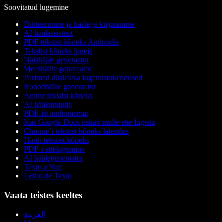
Soovitatud lugemine
Dikteerimine ja häälega kirjutamine
AI häälassistent
PDF tekstist kõneks Androidis
Tekstist kõneks lugeja
Naishääle generaator
Meeshääle generaator
Parimad düsleksia lugemisrakendused
Robotihääle generaator
Anime tekstist kõneks
AI häälemuutja
PDF-ist audioraamat
Kas Google Docs oskab mulle ette lugeda
Chrome’i tekstist kõneks laiendus
Hindi tekstist kõneks
PDF-i ettelugemine
AI häälegeneraator
Texto a Voz
Leitor de Texto
Vaata teistes keeltes
العربية