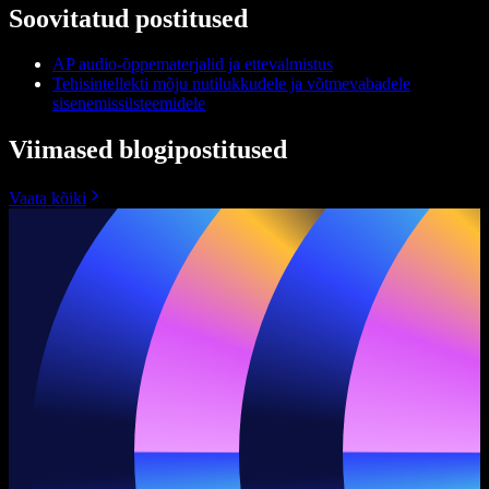
Soovitatud postitused
AP audio-õppematerjalid ja ettevalmistus
Tehisintellekti mõju nutilukkudele ja võtmevabadele
sisenemissüsteemidele
Viimased blogipostitused
Vaata kõiki