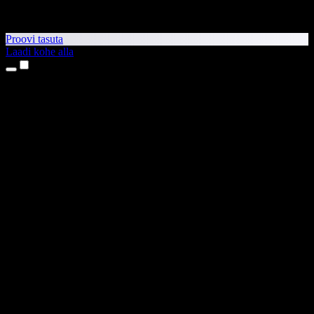
Proovi tasuta
Laadi kohe alla
Tooted
Tekst kõneks
iPhone’i ja iPadi rakendused
Androidi rakendus
Chrome’i laiendus
Edge’i laiendus
Veebirakendus
Maci rakendus
Windowsi rakendus