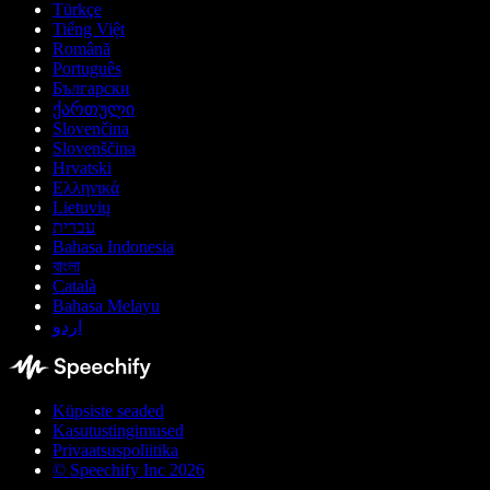
Türkçe
Tiếng Việt
Română
Português
Български
ქართული
Slovenčina
Slovenščina
Hrvatski
Ελληνικά
Lietuvių
עברית
Bahasa Indonesia
বাংলা
Català
Bahasa Melayu
اردو
Küpsiste seaded
Kasutustingimused
Privaatsuspoliitika
© Speechify Inc 2026