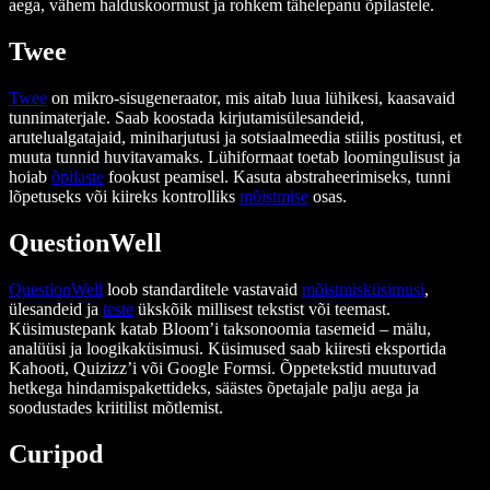
aega, vähem halduskoormust ja rohkem tähelepanu õpilastele.
Twee
Twee
on mikro-sisugeneraator, mis aitab luua lühikesi, kaasavaid
tunnimaterjale. Saab koostada kirjutamisülesandeid,
arutelualgatajaid, miniharjutusi ja sotsiaalmeedia stiilis postitusi, et
muuta tunnid huvitavamaks. Lühiformaat toetab loomingulisust ja
hoiab
õpilaste
fookust peamisel. Kasuta abstraheerimiseks, tunni
lõpetuseks või kiireks kontrolliks
mõistmise
osas.
QuestionWell
QuestionWell
loob standarditele vastavaid
mõistmisküsimusi
,
ülesandeid ja
teste
ükskõik millisest tekstist või teemast.
Küsimustepank katab Bloom’i taksonoomia tasemeid – mälu,
analüüsi ja loogikaküsimusi. Küsimused saab kiiresti eksportida
Kahooti, Quizizz’i või Google Formsi. Õppetekstid muutuvad
hetkega hindamispakettideks, säästes õpetajale palju aega ja
soodustades kriitilist mõtlemist.
Curipod