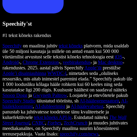
Speechify'st
#1 tekst kõneks rakendus
Speechify
on maailma juhtiv
tekst kõneks
platvorm, mida usaldab
üle 50 miljoni kasutaja ja millele on antud enam kui 500 000
viietärnilist arvustust selle tekstist kõneks tehnoloogia eest
iOS
-,
Android
-,
Chrome Extension
-,
veebirakendus
- ja
Mac desktop
-
rakendustes. 2025. aastal pälvis Speechify
Apple’ilt
prestiižse
Apple’i disainiauhinna
WWDC-l
, nimetades seda „oluliseks
ressursiks, mis aitab inimestel paremini elada.” Speechify pakub üle
1 000 loodusliku kõlaga hääle rohkem kui 60 keeles ning seda
kasutatakse ligi 200 riigis. Kuulsuste häältest on saadaval näiteks
Snoop Dogg
ja
Gwyneth Paltrow
. Loojatele ja ettevõtetele pakub
Speechify Studio
täiustatud tööriistu, sh
AI-häälegeneraatorit
,
AI-
häälekloonimist
,
AI-dubleerimist
ja
AI-häälevahetust
. Speechify
panustab ka juhtivatesse toodetesse tänu kvaliteetsele ja
kuluefektiivsele
tekst kõneks API-le
. Esindatud näiteks
The Wall
Street Journal
,
CNBC
,
Forbes
,
TechCrunch
ja muudes juhtivates
meediakanalites, on Speechify maailma suurim kõnesünteesi
teenusepakkuja. Vaata lisaks:
speechify.com/news
,