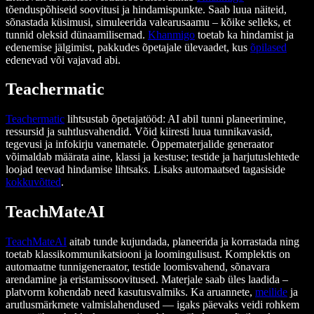
tõenduspõhiseid soovitusi ja hindamispunkte. Saab luua näiteid,
sõnastada küsimusi, simuleerida valearusaamu – kõike selleks, et
tunnid oleksid dünaamilisemad.
Khanmigo
toetab ka hindamist ja
edenemise jälgimist, pakkudes õpetajale ülevaadet, kus
õpilased
edenevad või vajavad abi.
Teachermatic
Teachermatic
lihtsustab õpetajatööd: AI abil tunni planeerimine,
ressursid ja suhtlusvahendid. Võid kiiresti luua tunnikavasid,
tegevusi ja infokirju vanematele. Õppematerjalide generaator
võimaldab määrata aine, klassi ja kestuse; testide ja harjutuslehtede
loojad teevad hindamise lihtsaks. Lisaks automaatsed tagasiside
kokkuvõtted
.
TeachMateAI
TeachMateAI
aitab tunde kujundada, planeerida ja korrastada ning
toetab klassikommunikatsiooni ja loomingulisust. Komplektis on
automaatne tunnigeneraator, testide loomisvahend, sõnavara
arendamine ja eristamissoovitused. Materjale saab üles laadida –
platvorm kohendab need kasutusvalmiks. Ka aruannete,
meilide
ja
arutlusmärkmete valmislahendused — igaks päevaks veidi rohkem