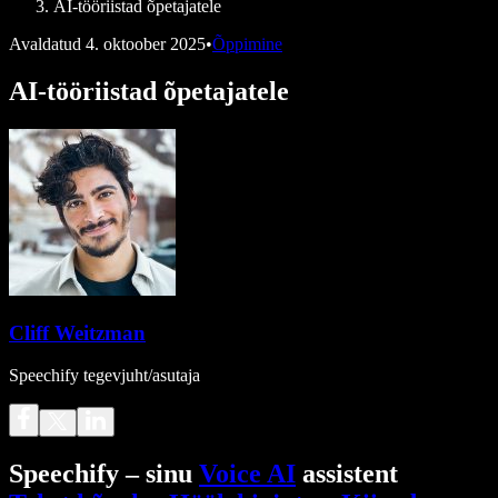
AI-tööriistad õpetajatele
Avaldatud
4. oktoober 2025
•
Õppimine
AI-tööriistad õpetajatele
Cliff Weitzman
Speechify tegevjuht/asutaja
Speechify – sinu
Voice AI
assistent