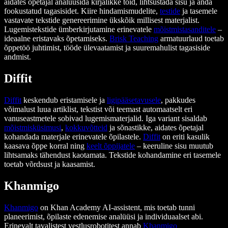
aidates õpetajal analüüsida kirjalikke töid, lihtsustada sisu ja anda
fookustatud tagasisidet. Kiire hindamismudelite,
testide
ja tasemele
vastavate tekstide genereerimine ükskõik millisest materjalist.
Lugemistekstide ümberkirjutamine erinevatele
mõistmistasanditele
–
ideaalne eristavaks õpetamiseks.
Brisk Teaching
armatuurlaud toetab
õppetöö juhtimist, tööde ülevaatamist ja suuremahulist tagasiside
andmist.
Diffit
Diffit
keskendub eristamisele ja
ligipääsetavusele
, pakkudes
võimalust luua artiklist, tekstist või teemast automaatselt eri
vanuseastmetele sobivad lugemismaterjalid. Iga variant sisaldab
mõistmisküsimusi
,
kokkuvõtteid
ja sõnastikke, aidates õpetajal
kohandada materjale erinevatele õpilastele.
Diffit
on eriti kasulik
kaasava õppe korral ning
keelt õppijatele
– keeruline sisu muutub
lihtsamaks tähendust kaotamata. Tekstide kohandamine eri tasemele
toetab võrdsust ja kaasamist.
Khanmigo
Khanmigo
on Khan Academy AI-assistent, mis toetab tunni
planeerimist, õpilaste edenemise analüüsi ja individuaalset abi.
Erinevalt tavalistest vestlusrobotitest annab
Khanmigo