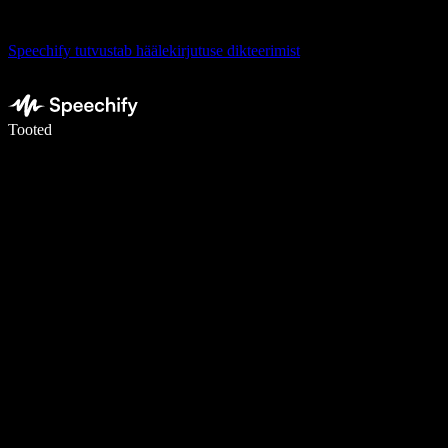
Speechify tutvustab häälekirjutuse dikteerimist
Kirjuta häälega 5× kiiremini
Tooted
Loe lähemalt