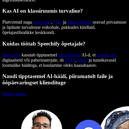
Kas AI on klassiruumis turvaline?
Platvormid nagu
Speechify
,
Flint
ja
MagicSchool
seavad privaatsuse
ja õpilaste turvalisuse esikohale, pakkudes kindlaid,
õpetajasõbralikke keskkondi.
Kuidas töötab Speechify õpetajale?
Speechify
kasutab tipptasemel
tekst kõneks
AI-d, et
lugeda ette
digitaalseid või pabermaterjale, sh
PDFe
,
meile
ja tunnikavasid
loomulike häältega, et kuulamine oleks kaasahaarav.
Naudi tipptasemel AI-hääli, piiramatult faile ja
ööpäevaringset kliendituge
Proovi tasuta