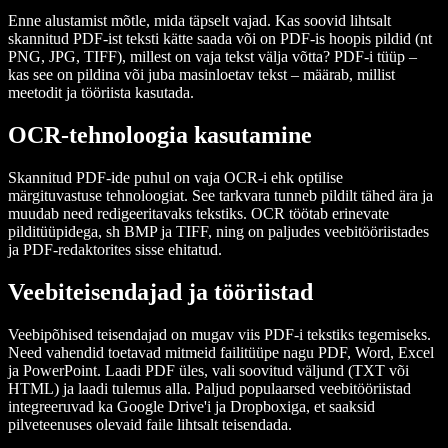
Enne alustamist mõtle, mida täpselt vajad. Kas soovid lihtsalt
skannitud PDF-ist teksti kätte saada või on PDF-is hoopis pildid (nt
PNG, JPG, TIFF), millest on vaja tekst välja võtta? PDF-i tüüp –
kas see on pildina või juba masinloetav tekst – määrab, millist
meetodit ja tööriista kasutada.
OCR-tehnoloogia kasutamine
Skannitud PDF-ide puhul on vaja OCR-i ehk optilise
märgituvastuse tehnoloogiat. See tarkvara tunneb pildilt tähed ära ja
muudab need redigeeritavaks tekstiks. OCR töötab erinevate
pilditüüpidega, sh BMP ja TIFF, ning on paljudes veebitööriistades
ja PDF-redaktorites sisse ehitatud.
Veebiteisendajad ja tööriistad
Veebipõhised teisendajad on mugav viis PDF-i tekstiks tegemiseks.
Need vahendid toetavad mitmeid failitüüpe nagu PDF, Word, Excel
ja PowerPoint. Laadi PDF üles, vali soovitud väljund (TXT või
HTML) ja laadi tulemus alla. Paljud populaarsed veebitööriistad
integreeruvad ka Google Drive'i ja Dropboxiga, et saaksid
pilveteenuses olevaid faile lihtsalt teisendada.