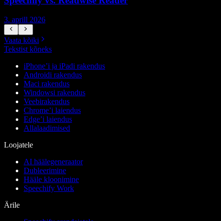
Speechify vs. Readwise Reader
3. aprill 2026
3
Vaata kõiki
Tekstist kõneks
iPhone’i ja iPadi rakendus
Androidi rakendus
Maci rakendus
Windowsi rakendus
Veebirakendus
Chrome’i laiendus
Edge’i laiendus
Allalaadimised
Loojatele
AI häälegeneraator
Dubleerimine
Hääle kloonimine
Speechify Work
Ärile