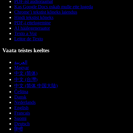
PDF-ist audioraamat
Kas Google Docs oskab mulle ette lugeda
Chrome’i tekstist kõneks laiendus
Hindi tekstist kõneks
PDF-i ettelugemine
AI häälegeneraator
Texto a Voz
Leitor de Texto
Vaata teistes keeltes
العربية
Magyar
中文 (简体)
中文 (台灣)
中文 (简体 中国大陆)
Čeština
Dansk
Nederlands
English
Français
Suomi
Deutsch
हिन्दी