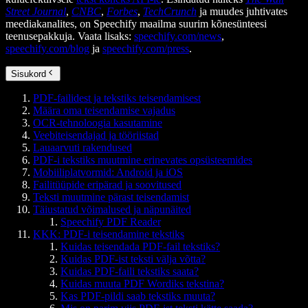
Street Journal
,
CNBC
,
Forbes
,
TechCrunch
ja muudes juhtivates
meediakanalites, on Speechify maailma suurim kõnesünteesi
teenusepakkuja. Vaata lisaks:
speechify.com/news
,
speechify.com/blog
ja
speechify.com/press
.
Sisukord
PDF-failidest ja tekstiks teisendamisest
Määra oma teisendamise vajadus
OCR-tehnoloogia kasutamine
Veebiteisendajad ja tööriistad
Lauaarvuti rakendused
PDF-i tekstiks muutmine erinevates opsüsteemides
Mobiiliplatvormid: Android ja iOS
Failitüüpide eripärad ja soovitused
Teksti muutmine pärast teisendamist
Täiustatud võimalused ja näpunäited
Speechify PDF Reader
KKK: PDF-i teisendamine tekstiks
Kuidas teisendada PDF-fail tekstiks?
Kuidas PDF-ist teksti välja võtta?
Kuidas PDF-faili tekstiks saata?
Kuidas muuta PDF Wordiks tekstina?
Kas PDF-pildi saab tekstiks muuta?