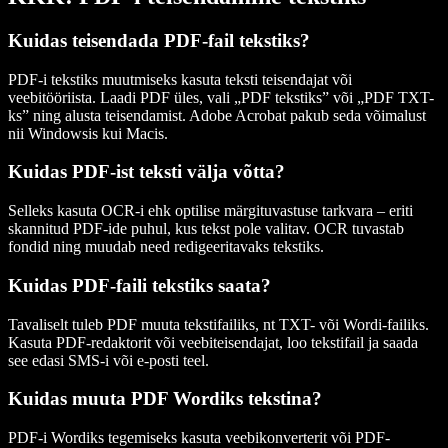
Kuidas teisendada PDF-fail tekstiks?
PDF-i tekstiks muutmiseks kasuta teksti teisendajat või
veebitööriista. Laadi PDF üles, vali „PDF tekstiks” või „PDF TXT-
ks” ning alusta teisendamist. Adobe Acrobat pakub seda võimalust
nii Windowsis kui Macis.
Kuidas PDF-ist teksti välja võtta?
Selleks kasuta OCR-i ehk optilise märgituvastuse tarkvara – eriti
skannitud PDF-ide puhul, kus tekst pole valitav. OCR tuvastab
fondid ning muudab need redigeeritavaks tekstiks.
Kuidas PDF-faili tekstiks saata?
Tavaliselt tuleb PDF muuta tekstifailiks, nt TXT- või Wordi-failiks.
Kasuta PDF-redaktorit või veebiteisendajat, loo tekstifail ja saada
see edasi SMS-i või e-posti teel.
Kuidas muuta PDF Wordiks tekstina?
PDF-i Wordiks tegemiseks kasuta veebikonverterit või PDF-