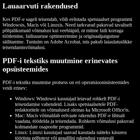
Lauaarvuti rakendused
Kes PDF-e sageli teisendab, võib eelistada spetsiaalset programmi
Windowsis, Macis või Linuxis. Need tarkvarad pakuvad tavaliselt
põhjalikumaid võimalusi kui veebiäpid, nt mitme faili korraga
töötlemine, failisuuruse optimeerimine ja originaalpaigutuse
säilitamine. Tuntuim on Adobe Acrobat, mis pakub laiaulatuslikke
teisendamisvõimalusi.
PDF-i tekstiks muutmine erinevates
opsüsteemides
PDF-i tekstiks muutmise protsess on eri operatsioonisüsteemides
veidi erinev:
Windows
: Windowsi kasutajad leiavad rohkelt PDF-i
teisendamise vahendeid. Lisaks spetsiaalsetele PDF-
redaktoritele on võimalused olemas ka Microsoft Office'is.
Mac
: Macis võimaldab eelvaate rakendus PDF-e lihtsalt
vaadata, töödelda ja teisendada. Rohkem võimalusi pakuvad
kolmandate osapoolte programmid.
Linux
: Linuxi kasutajad saavad kasutada näiteks käsurea
tööriista pdftotext või graafilisi rakendusi vastavalt