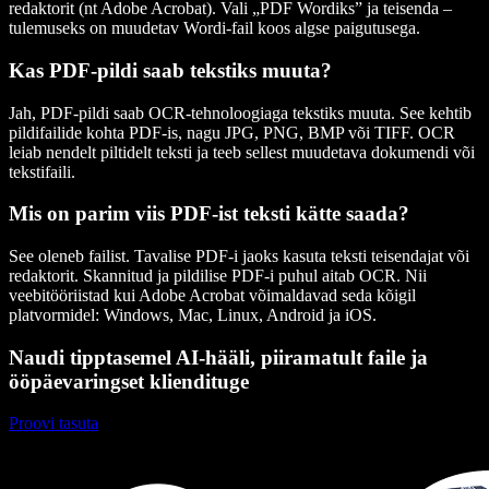
redaktorit (nt Adobe Acrobat). Vali „PDF Wordiks” ja teisenda –
tulemuseks on muudetav Wordi-fail koos algse paigutusega.
Kas PDF-pildi saab tekstiks muuta?
Jah, PDF-pildi saab OCR-tehnoloogiaga tekstiks muuta. See kehtib
pildifailide kohta PDF-is, nagu JPG, PNG, BMP või TIFF. OCR
leiab nendelt piltidelt teksti ja teeb sellest muudetava dokumendi või
tekstifaili.
Mis on parim viis PDF-ist teksti kätte saada?
See oleneb failist. Tavalise PDF-i jaoks kasuta teksti teisendajat või
redaktorit. Skannitud ja pildilise PDF-i puhul aitab OCR. Nii
veebitööriistad kui Adobe Acrobat võimaldavad seda kõigil
platvormidel: Windows, Mac, Linux, Android ja iOS.
Naudi tipptasemel AI-hääli, piiramatult faile ja
ööpäevaringset kliendituge
Proovi tasuta