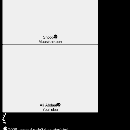
Snoop
Muusikaikoon
Ali Abdaal
YouTuber
2025. aasta Apple'i disainiauhind