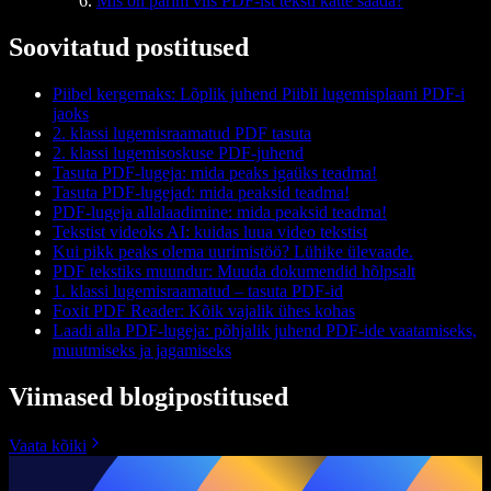
Mis on parim viis PDF-ist teksti kätte saada?
Soovitatud postitused
Piibel kergemaks: Lõplik juhend Piibli lugemisplaani PDF-i
jaoks
2. klassi lugemisraamatud PDF tasuta
2. klassi lugemisoskuse PDF-juhend
Tasuta PDF-lugeja: mida peaks igaüks teadma!
Tasuta PDF-lugejad: mida peaksid teadma!
PDF-lugeja allalaadimine: mida peaksid teadma!
Tekstist videoks AI: kuidas luua video tekstist
Kui pikk peaks olema uurimistöö? Lühike ülevaade.
PDF tekstiks muundur: Muuda dokumendid hõlpsalt
1. klassi lugemisraamatud – tasuta PDF-id
Foxit PDF Reader: Kõik vajalik ühes kohas
Laadi alla PDF-lugeja: põhjalik juhend PDF-ide vaatamiseks,
muutmiseks ja jagamiseks
Viimased blogipostitused
Vaata kõiki