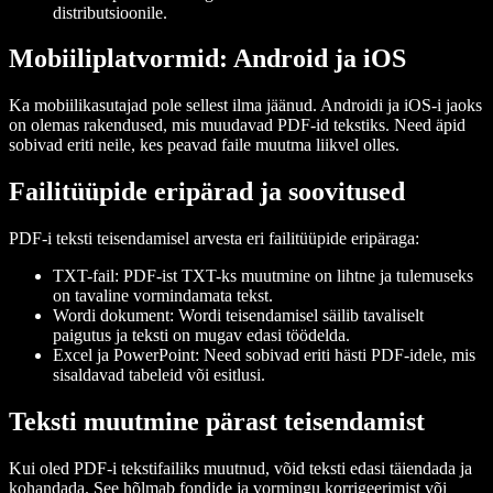
distributsioonile.
Mobiiliplatvormid: Android ja iOS
Ka mobiilikasutajad pole sellest ilma jäänud. Androidi ja iOS-i jaoks
on olemas rakendused, mis muudavad PDF-id tekstiks. Need äpid
sobivad eriti neile, kes peavad faile muutma liikvel olles.
Failitüüpide eripärad ja soovitused
PDF-i teksti teisendamisel arvesta eri failitüüpide eripäraga:
TXT-fail
: PDF-ist TXT-ks muutmine on lihtne ja tulemuseks
on tavaline vormindamata tekst.
Wordi dokument
: Wordi teisendamisel säilib tavaliselt
paigutus ja teksti on mugav edasi töödelda.
Excel ja PowerPoint
: Need sobivad eriti hästi PDF-idele, mis
sisaldavad tabeleid või esitlusi.
Teksti muutmine pärast teisendamist
Kui oled PDF-i tekstifailiks muutnud, võid teksti edasi täiendada ja
kohandada. See hõlmab fondide ja vormingu korrigeerimist või