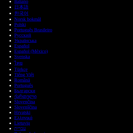
Italiano
日本語
한국어
Norsk bokmål
Polski
Português Brasileiro
Русский
Українська
Español
Español (México)
Svenska
ไทย
Türkçe
Tiếng Việt
Română
Português
Български
ქართული
Slovenčina
Slovenščina
Hrvatski
Ελληνικά
Lietuvių
עברית