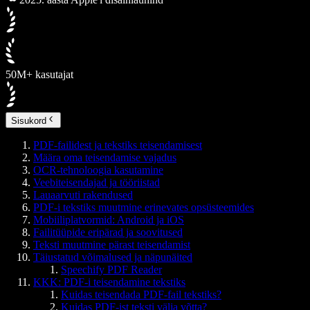
50M+ kasutajat
Sisukord
PDF-failidest ja tekstiks teisendamisest
Määra oma teisendamise vajadus
OCR-tehnoloogia kasutamine
Veebiteisendajad ja tööriistad
Lauaarvuti rakendused
PDF-i tekstiks muutmine erinevates opsüsteemides
Mobiiliplatvormid: Android ja iOS
Failitüüpide eripärad ja soovitused
Teksti muutmine pärast teisendamist
Täiustatud võimalused ja näpunäited
Speechify PDF Reader
KKK: PDF-i teisendamine tekstiks
Kuidas teisendada PDF-fail tekstiks?
Kuidas PDF-ist teksti välja võtta?