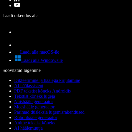
Laadi rakendus alla
Laadi alla macOS-ile
Laadi alla Windowsile
Soovitatud lugemine
Dikteerimine ja häälega kirjutamine
AI häälassistent
PDF tekstist kõneks Androidis
Tekstist kõneks lugeja
Naishääle generaator
Meeshääle generaator
Parimad düsleksia lugemisrakendused
Robotihääle generaator
Anime tekstist kõneks
AI häälemuutja