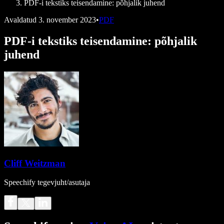
PDF-i tekstiks teisendamine: põhjalik juhend
Avaldatud
3. november 2023
•
PDF
PDF-i tekstiks teisendamine: põhjalik
juhend
Cliff Weitzman
Speechify tegevjuht/asutaja