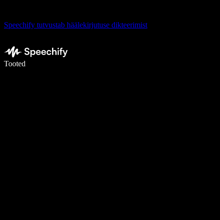
Speechify tutvustab häälekirjutuse dikteerimist
Kirjuta häälega 5× kiiremini
Tooted
Loe lähemalt