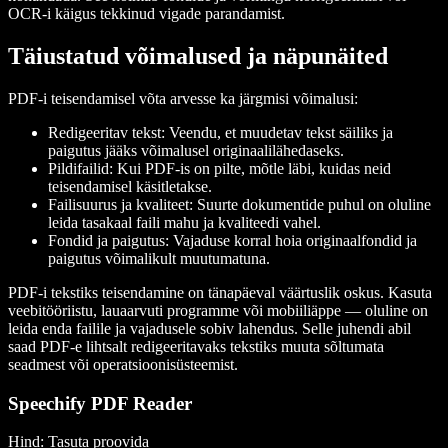
OCR-i käigus tekkinud vigade parandamist.
Täiustatud võimalused ja näpunäited
PDF-i teisendamisel võta arvesse ka järgmisi võimalusi:
Redigeeritav tekst
: Veendu, et muudetav tekst säiliks ja
paigutus jääks võimalusel originaalilähedaseks.
Pildifailid
: Kui PDF-is on pilte, mõtle läbi, kuidas neid
teisendamisel käsitletakse.
Failisuurus ja kvaliteet
: Suurte dokumentide puhul on oluline
leida tasakaal faili mahu ja kvaliteedi vahel.
Fondid ja paigutus
: Vajaduse korral hoia originaalfondid ja
paigutus võimalikult muutumatuna.
PDF-i tekstiks teisendamine on tänapäeval väärtuslik oskus. Kasuta
veebitööriistu, lauaarvuti programme või mobiiliäppe — oluline on
leida enda failile ja vajadusele sobiv lahendus. Selle juhendi abil
saad PDF-e lihtsalt redigeeritavaks tekstiks muuta sõltumata
seadmest või operatsioonisüsteemist.
Speechify PDF Reader
Hind
: Tasuta proovida