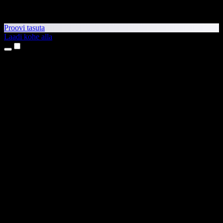
Proovi tasuta
Laadi kohe alla
Tooted
Tekst kõneks
iPhone’i ja iPadi rakendused
Androidi rakendus
Chrome’i laiendus
Edge’i laiendus
Veebirakendus
Maci rakendus
Windowsi rakendus