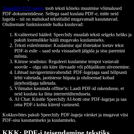
Speechify PDF-lugeja
toob teksti kõneks muutmise võimalused
PDF-dokumentidesse. Sellega saad kuulata PDF-e, mitte neid
lugeda – nii on mahukad tekstifailid mugavamalt kasutatavad.
Olulisemate funktsioonide hulka kuuluvad:
Kvaliteetsed hääled
: Speechify muudab teksti selgeks heliks ja
pakub loomulikke hääli mugavaks kuulamiseks.
Teksti esiletõstmine
: Kuulamise ajal tõstetakse loetav tekst
PDF-is esile – saad seda visuaalselt jälgida ja sisu paremini
mõista.
Kiiruse seadistus
: Reguleeri kuulamise tempot vastavalt
soovile – olgu siis kiire ülevaade või põhjalikum süvenemine.
Lihtsad navigeerimisvahendid
: PDF-lugejaga saad hõlpsasti
lehti vahetada, jaotistesse hüpata ja olulisemad kohad
järjehoidjaga talletada.
Võimalus kasutada offline'is
: Laadi PDF-id rakendusse, et
neid kuulata ka ilma internetiühenduseta.
AI Cha
t: Küsitle Speechify AI-botti otse PDF-lugejas ja saa
oma PDF-i kohta kiireid vastuseid.
Kokkuvõttes pakub Speechify PDF-lugeja värsket ja mugavat viisi
PDF-sisu kasutamiseks ja kuulamiseks.
KKK: PDF-i teisendamine tekstiks