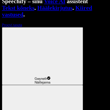
Speechify – sinu
Voice AI
assistent
Tekst kõneks
.
Häälekirjutus
.
Kiired
vastused
.
Proovi tasuta
Gwyneth
Näitlejanna