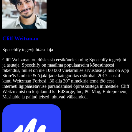
Cliff Weitzman
Speechify tegevjuht/asutaja
Cliff Weitzman on düsleksia eestkõneleja ning Speechify tegevjuht
ja asutaja. Speechify on maailma populaarseim kõnesünteesi
rakendus, millel on üle 100 000 viietärnilise arvustuse ja mis on App
Store'is Uudiste & Ajakirjade kategoorias esikohal. 2017. aastal
kanti Weitzman Forbesi „30 alla 30” nimekirja tema töö eest
interneti ligipääsetavuse parandamisel õpiraskustega inimestele. Cliff
Weitzmanist on kirjutanud ka EdSurge, Inc, PC Mag, Entrepreneur,
Mashable ja paljud teised juhtivad väljaanded.