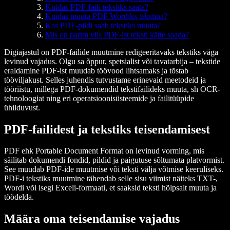
Kuidas PDF-faili tekstiks saata?
Kuidas muuta PDF Wordiks tekstina?
Kas PDF-pildi saab tekstiks muuta?
Mis on parim viis PDF-ist teksti kätte saada?
Digiajastul on PDF-failide muutmine redigeeritavaks tekstiks väga
levinud vajadus. Olgu sa õppur, spetsialist või tavatarbija – tekstide
eraldamine PDF-ist muudab töövood lihtsamaks ja tõstab
tööviljakust. Selles juhendis tutvustame erinevaid meetodeid ja
tööriistu, millega PDF-dokumendid tekstifailideks muuta, sh OCR-
tehnoloogiat ning eri operatsioonisüsteemide ja failitüüpide
ühilduvust.
PDF-failidest ja tekstiks teisendamisest
PDF ehk Portable Document Format on levinud vorming, mis
säilitab dokumendi fondid, pildid ja paigutuse sõltumata platvormist.
See muudab PDF-ide muutmise või teksti välja võtmise keeruliseks.
PDF-i tekstiks muutmine tähendab selle sisu viimist näiteks TXT-,
Wordi või isegi Exceli-formaati, et saaksid teksti hõlpsalt muuta ja
töödelda.
Määra oma teisendamise vajadus