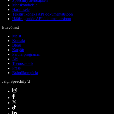
Speechify arendajatele
Meeskondadele
Haridusele
Tekstist kõneks API dokumentatsioon
Hääleagentide API dokumentatsioon
Ettevõttest
Meist
Kontakt
Blogi
Karjäär
Partnerprogramm
Abi
Teenuse olek
Press
Brändikomplekt
Jälgi Speechify’d