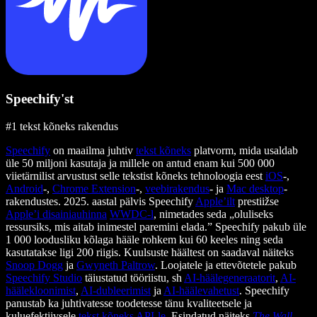
Speechify'st
#1 tekst kõneks rakendus
Speechify
on maailma juhtiv
tekst kõneks
platvorm, mida usaldab
üle 50 miljoni kasutaja ja millele on antud enam kui 500 000
viietärnilist arvustust selle tekstist kõneks tehnoloogia eest
iOS
-,
Android
-,
Chrome Extension
-,
veebirakendus
- ja
Mac desktop
-
rakendustes. 2025. aastal pälvis Speechify
Apple’ilt
prestiižse
Apple’i disainiauhinna
WWDC-l
, nimetades seda „oluliseks
ressursiks, mis aitab inimestel paremini elada.” Speechify pakub üle
1 000 loodusliku kõlaga hääle rohkem kui 60 keeles ning seda
kasutatakse ligi 200 riigis. Kuulsuste häältest on saadaval näiteks
Snoop Dogg
ja
Gwyneth Paltrow
. Loojatele ja ettevõtetele pakub
Speechify Studio
täiustatud tööriistu, sh
AI-häälegeneraatorit
,
AI-
häälekloonimist
,
AI-dubleerimist
ja
AI-häälevahetust
. Speechify
panustab ka juhtivatesse toodetesse tänu kvaliteetsele ja
kuluefektiivsele
tekst kõneks API-le
. Esindatud näiteks
The Wall