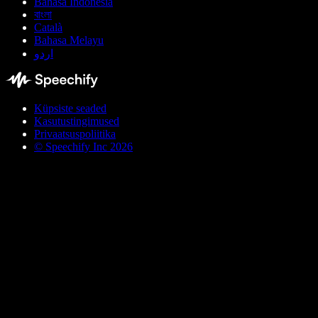
Bahasa Indonesia
বাংলা
Català
Bahasa Melayu
اردو
Küpsiste seaded
Kasutustingimused
Privaatsuspoliitika
© Speechify Inc 2026