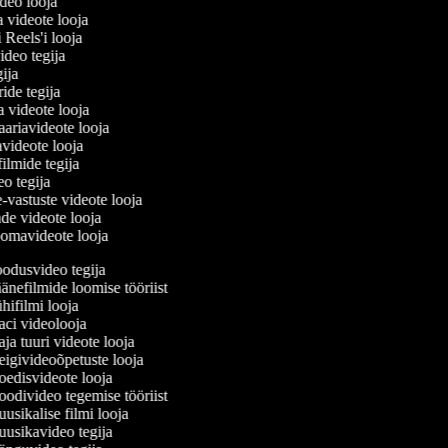
ideo looja
a videote looja
i Reels'i looja
video tegija
egija
ride tegija
ra videote looja
ariavideote looja
videote looja
filmide tegija
deo tegija
e-vastuste videote looja
ade videote looja
oomavideote looja
odusvideo tegija
nefilmide loomise tööriist
ifilmi looja
ci videolooja
a tuuri videote looja
givideoõpetuste looja
edisvideote looja
divideo tegemise tööriist
sikalise filmi looja
usikavideo tegija