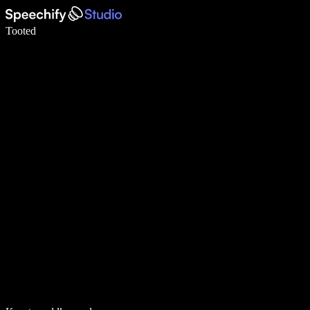
Kirjuta häälega 5× kiiremini
Tooted
Loe lähemalt