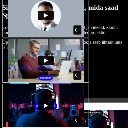
Siin on vaid väike osa sellest, mida saad
Speechify Studioga teha.
Loo voice-over’eid, kasuta tasuta pilte, helisid ja videoid, klooni
oma häält ja pane kokku terviklikud audio-videoprojektid.
Õppimiskõver puudub, kõik töötab veebis – looja saab lihtsalt luua
ja ideed kiiresti ellu viia.
Ava Studio