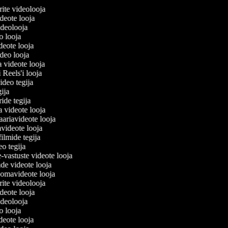
lerite videolooja
videote looja
videolooja
eo looja
ideote looja
ideo looja
a videote looja
i Reels'i looja
video tegija
egija
ride tegija
ra videote looja
ariavideote looja
videote looja
filmide tegija
deo tegija
e-vastuste videote looja
ade videote looja
oomavideote looja
lerite videolooja
videote looja
videolooja
eo looja
ideote looja