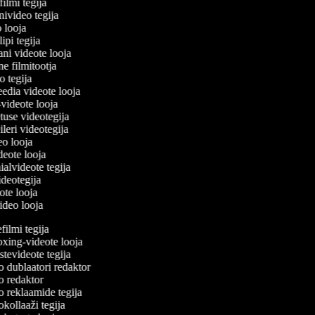
filmi tegija
onivideo tegija
eo looja
lipi tegija
ani videote looja
ne filmitootja
deo tegija
meedia videote looja
e-videote looja
etuse videotegija
reileri videotegija
deo looja
ideote looja
ialvideote tegija
videotegija
eote looja
video looja
ilmi tegija
ing-videote looja
evideote tegija
 dublaatori redaktor
 redaktor
 reklaamide tegija
ollaaži tegija