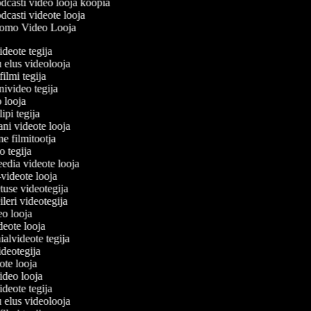
casti video looja koopia
casti videote looja
omo Video Looja
videote tegija
u elus videolooja
filmi tegija
onivideo tegija
eo looja
lipi tegija
ani videote looja
ne filmitootja
deo tegija
meedia videote looja
e-videote looja
etuse videotegija
reileri videotegija
deo looja
ideote looja
ialvideote tegija
videotegija
eote looja
video looja
videote tegija
u elus videolooja