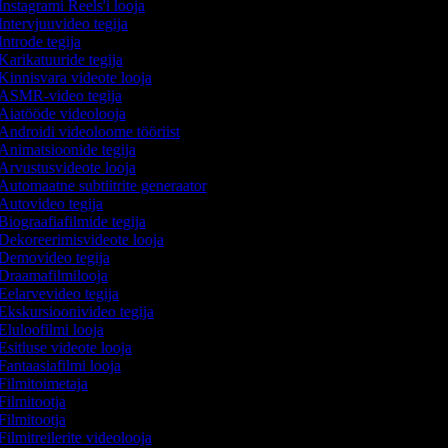
Instagrami Reels'i looja
Intervjuuvideo tegija
Introde tegija
Karikatuuride tegija
Kinnisvara videote looja
ASMR-video tegija
Aiatööde videolooja
Androidi videoloome tööriist
Animatsioonide tegija
Arvustusvideote looja
Automaatne subtiitrite generaator
Autovideo tegija
Biograafiafilmide tegija
Dekoreerimisvideote looja
Demovideo tegija
Draamafilmilooja
Eelarvevideo tegija
Ekskursioonivideo tegija
Eluloofilmi looja
Esitluse videote looja
Fantaasiafilmi looja
Filmitoimetaja
Filmitootja
Filmitootja
Filmitreilerite videolooja