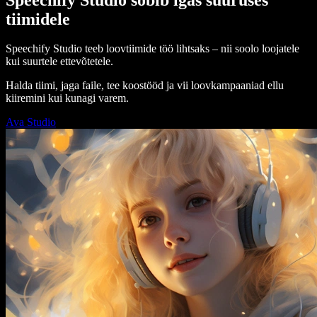
tiimidele
Speechify Studio teeb loovtiimide töö lihtsaks – nii soolo loojatele
kui suurtele ettevõtetele.
Halda tiimi, jaga faile, tee koostööd ja vii loovkampaaniad ellu
kiiremini kui kunagi varem.
Ava Studio