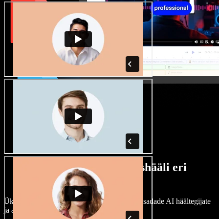
Lai valik mees- ja naishääli eri
aktsentidega
Ükski projekt ei pea kõlama ühtemoodi. Vali sadade AI häältegijate
ja aktsentide hulgast ning kohanda neid.