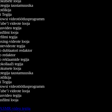
kutsete looja
tegija taustamuusika
tõlkija
 Tegija
wsi videotöötlusprogramm
be’i videote looja
svideo tegija
filmi looja
ilmi tegija
ing-videote looja
evideote tegija
 dublaatori redaktor
 redaktor
 reklaamide tegija
ollaaži tegija
kutsete looja
tegija taustamuusika
tõlkija
 Tegija
wsi videotöötlusprogramm
be’i videote looja
svideo tegija
filmi looja
ASMR-video tegija