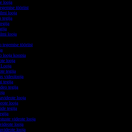
te looja
egemise tööriist
filmi looja
o tegija
tegija
egija
ilmi looja
o tegemise tööriist
ija
eo looja koopia
eote looja
o Looja
ote tegija
us videolooja
mi tegija
ideo tegija
ooja
avideote looja
eote looja
ide tegija
tegija
stuste videote looja
videote looja
videote looja