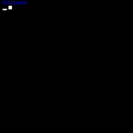
Proovi tasuta
Tooted
Tekst kõneks
iPhone’i ja iPadi rakendused
Androidi rakendus
Chrome’i laiendus
Edge’i laiendus
Veebirakendus
Maci rakendus
Windowsi rakendus
AI häältegeneraator
Pealelugemine
Dublaaž
Hääle kloonimine