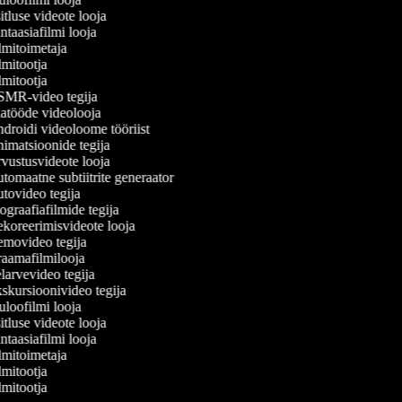
tluse videote looja
taasiafilmi looja
mitoimetaja
mitootja
mitootja
MR-video tegija
atööde videolooja
roidi videoloome tööriist
matsioonide tegija
ustusvideote looja
omaatne subtiitrite generaator
ovideo tegija
graafiafilmide tegija
oreerimisvideote looja
movideo tegija
aamafilmilooja
arvevideo tegija
kursioonivideo tegija
loofilmi looja
tluse videote looja
taasiafilmi looja
mitoimetaja
mitootja
mitootja