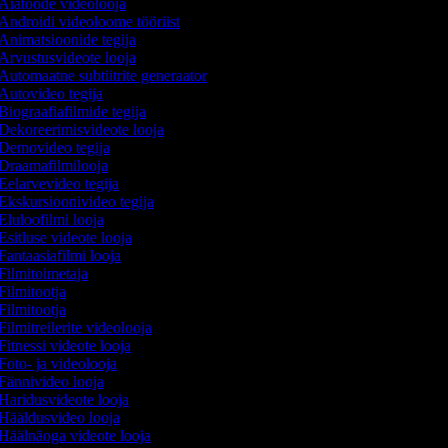
Aiatööde videolooja
Androidi videoloome tööriist
Animatsioonide tegija
Arvustusvideote looja
Automaatne subtiitrite generaator
Autovideo tegija
Biograafiafilmide tegija
Dekoreerimisvideote looja
Demovideo tegija
Draamafilmilooja
Eelarvevideo tegija
Ekskursioonivideo tegija
Eluloofilmi looja
Esitluse videote looja
Fantaasiafilmi looja
Filmitoimetaja
Filmitootja
Filmitootja
Filmitreilerite videolooja
Fitnessi videote looja
Foto- ja videolooja
Fännivideo looja
Haridusvideote looja
Hääldusvideo looja
Häälnäoga videote looja