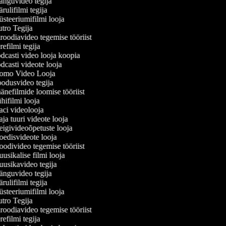
nguvideo tegija
ulifilmi tegija
teeriumifilmi looja
ro Tegija
oodiavideo tegemise tööriist
efilmi tegija
casti video looja koopia
casti videote looja
omo Video Looja
odusvideo tegija
nefilmide loomise tööriist
ifilmi looja
ci videolooja
a tuuri videote looja
givideoõpetuste looja
edisvideote looja
divideo tegemise tööriist
sikalise filmi looja
usikavideo tegija
nguvideo tegija
ulifilmi tegija
teeriumifilmi looja
ro Tegija
oodiavideo tegemise tööriist
efilmi tegija