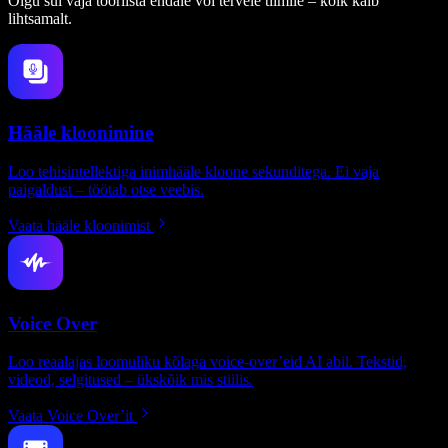
Olgu sul vaja tööriista endale või tervele tiimile – kõik käib
lihtsamalt.
Hääle kloonimine
Loo tehisintellektiga inimhääle kloone sekunditega. Ei vaja
paigaldust – töötab otse veebis.
Vaata hääle kloonimist
Voice Over
Loo reaalajas loomuliku kõlaga voice-over’eid AI abil. Tekstid,
videod, selgitused – ükskõik mis stiilis.
Vaata Voice Over’it