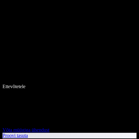
Ettevõtetele
Võta müügiga ühendust
Proovi tasuta