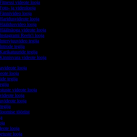
Fitnessi videote looja
Foto- ja videolooja
Fännivideo looja
Haridusvideote looja
Hääldusvideo looja
Häälnäoga videote looja
Instagrami Reels'i looja
Intervjuuvideo tegija
Introde tegija
Karikatuuride tegija
Kinnisvara videote looja
avideote looja
eote looja
ide tegija
tegija
stuste videote looja
videote looja
videote looja
 tegija
 loomise tööriist
oja
ooja
ideote looja
etuste looja