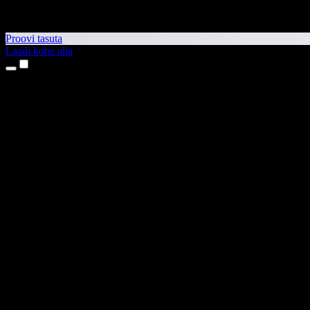
Proovi tasuta
Laadi kohe alla
Tooted
Tekst kõneks
iPhone’i ja iPadi rakendused
Androidi rakendus
Chrome’i laiendus
Edge’i laiendus
Veebirakendus
Maci rakendus
Windowsi rakendus