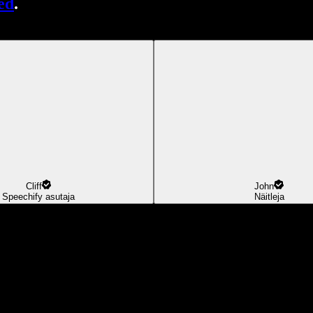
ed
.
Cliff
John
Speechify asutaja
Näitleja