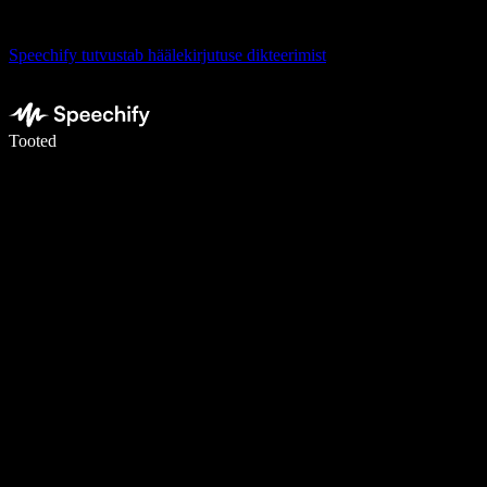
Speechify tutvustab häälekirjutuse dikteerimist
Kirjuta häälega 5× kiiremini
Tooted
Loe lähemalt