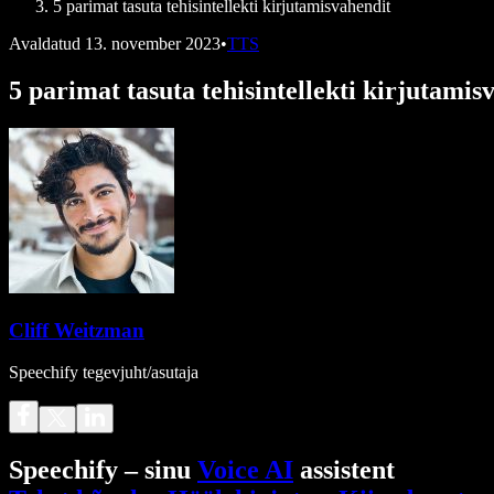
5 parimat tasuta tehisintellekti kirjutamisvahendit
Avaldatud
13. november 2023
•
TTS
5 parimat tasuta tehisintellekti kirjutamis
Cliff Weitzman
Speechify tegevjuht/asutaja
Speechify – sinu
Voice AI
assistent