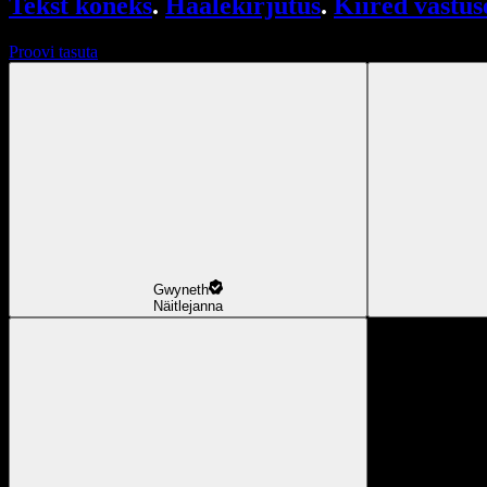
Tekst kõneks
.
Häälekirjutus
.
Kiired vastus
Proovi tasuta
Gwyneth
Näitlejanna