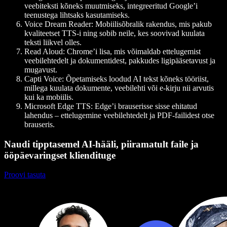
veebiteksti kõneks muutmiseks, integreeritud Google’i
teenustega lihtsaks kasutamiseks.
Voice Dream Reader
: Mobiilisõbralik rakendus, mis pakub
kvaliteetset TTS-i ning sobib neile, kes soovivad kuulata
teksti liikvel olles.
Read Aloud
: Chrome’i lisa, mis võimaldab ettelugemist
veebilehtedelt ja dokumentidest, pakkudes ligipääsetavust ja
mugavust.
Capti Voice
: Õpetamiseks loodud AI tekst kõneks tööriist,
millega kuulata dokumente, veebilehti või e-kirju nii arvutis
kui ka mobiilis.
Microsoft Edge TTS
: Edge’i brauserisse sisse ehitatud
lahendus – ettelugemine veebilehtedelt ja PDF-failidest otse
brauseris.
Naudi tipptasemel AI-hääli, piiramatult faile ja
ööpäevaringset kliendituge
Proovi tasuta