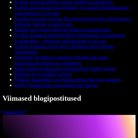
Kuidas kasutan kõnetuvastust meilide kuulamiseks
Kuidas ma kasutan teksti kõneks, et kuulata fännifiktsiooni
oma telefonis ja arvutis
Kuidas kasutada Google Docsis tekstist kõneks funktsiooni –
telefonis, tahvlis ja sülearvutis
Kuidas ma eristan erinevaid kõnetuvastustööriistu
Kuidas kasutada tekstist kõneks funktsiooni veebilehtede
kuulamiseks – telefonis, tahvelarvutis ja arvutis
Kuidas kasutada Speechify'd Redditis teksti kõneks
muutmiseks
Speechify Redditi arvustused: põhjalik ülevaade
kasutajakogemustest ja võrdlustest
Mida räägivad eksperdid tehisintellekti häälte kohta?
Millised on AI-häälte eelised?
Õpikute kuulamine: revolutsiooniline õpe igas vanuses
KKK: Kuidas lasta oma artiklit ette lugeda
Viimased blogipostitused
Vaata kõiki