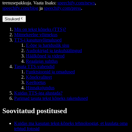
teenusepakkuja. Vaata lisaks:
speechify.com/news
,
speechify.com/blog
ja
speechify.com/press
.
Sisukord
Mis on tekst kõneks (TTS)?
Mitmekeelne võimekus
TTS-i kasutusvõimalused
E-õpe ja hariduslik sisu
Audiokirjad ja taskuhäälingud
Häälkõned ja videod
Reaalajas suhtlus
Tasuta TTS-vahendid
Funktsioonid ja omadused
Kõnekvaliteet
Keeltoetus
Hinnakujundus
Kuidas TTS-iga alustada?
Parimad tasuta tekst kõneks rakendused
Soovitatud postitused
Kuidas ma kasutan tekst-kõneks tehnoloogiat, et kuulata oma
tehtud fotosid