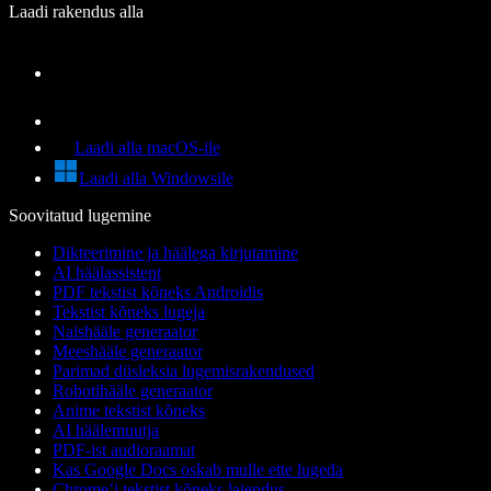
Laadi rakendus alla
Laadi alla macOS-ile
Laadi alla Windowsile
Soovitatud lugemine
Dikteerimine ja häälega kirjutamine
AI häälassistent
PDF tekstist kõneks Androidis
Tekstist kõneks lugeja
Naishääle generaator
Meeshääle generaator
Parimad düsleksia lugemisrakendused
Robotihääle generaator
Anime tekstist kõneks
AI häälemuutja
PDF-ist audioraamat
Kas Google Docs oskab mulle ette lugeda
Chrome’i tekstist kõneks laiendus