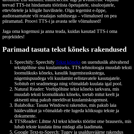
teevad TTS-ist hindamatu tööriista õpetajatele, sisuloojatele,
ettevõtetele ja kõigile huvilistele. Olgu tegemist e-õppe,
audioraamatute või reaalajas suhtlusega – võimalused on pea
piiramatud. Proovi TTS-i ja avasta selle võimalused!
Jaga oma kogemusi ja anna teada, kuidas kasutad TTS-i oma
projektides!
Parimad tasuta tekst kõneks rakendused
Speechify
: Speechify
Tekst kõneks
on uuenduslik abivahend
tekstipõhise sisu kuulamiseks. TTS-tehnoloogia muudab teksti
loomulikuks kõneks, kasulik lugemisraskustega,
nägemispuudega või kuulamist eelistavatele kasutajatele.
Sobitub eri seadmetega ning võimaldab kuulata igal pool.
Natural Reader
: Veebipõhine tekst kõneks tarkvara, mis
muudab teksti loomulikuks kõneks, toetab mitut keelt ja
aktsenti ning pakub meeldivat kuulamiskogemust.
Balabolka
: Tasuta Windowsi rakendus, mis pakub laia
häälevalikut ja võimaldab ette lugeda kõiksugu tekste ja
dokumente.
TTSReader
: Lihtne AI tekst kõneks tööriist otse brauseris, mis
lubab tekste kuulata ilma midagi alla laadimata.
Google Text-to-Speech
: Tugev ja usaldusväärne rakendus