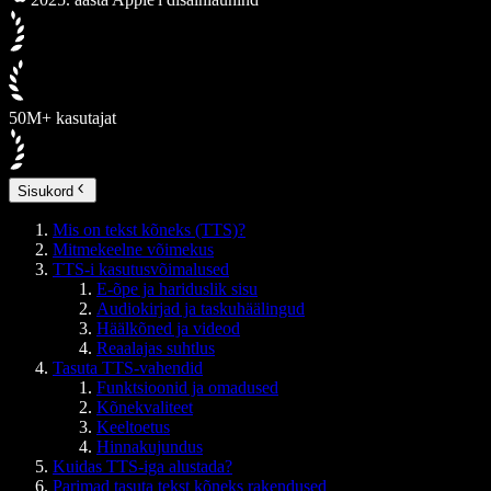
50M+ kasutajat
Sisukord
Mis on tekst kõneks (TTS)?
Mitmekeelne võimekus
TTS-i kasutusvõimalused
E-õpe ja hariduslik sisu
Audiokirjad ja taskuhäälingud
Häälkõned ja videod
Reaalajas suhtlus
Tasuta TTS-vahendid
Funktsioonid ja omadused
Kõnekvaliteet
Keeltoetus
Hinnakujundus
Kuidas TTS-iga alustada?
Parimad tasuta tekst kõneks rakendused