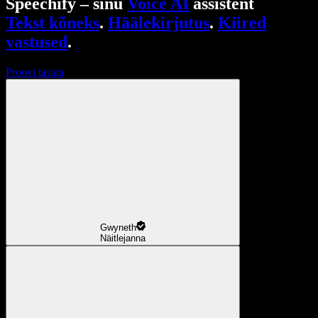
Speechify – sinu
Voice AI
assistent
Tekst kõneks
.
Häälekirjutus
.
Kiired
vastused
.
Proovi tasuta
Gwyneth
Näitlejanna