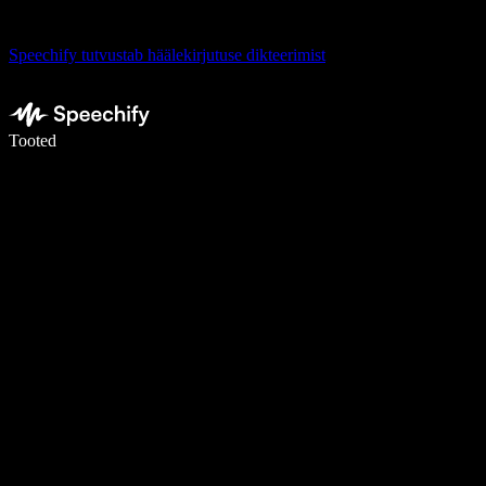
Speechify tutvustab häälekirjutuse dikteerimist
Kirjuta häälega 5× kiiremini
Tooted
Loe lähemalt