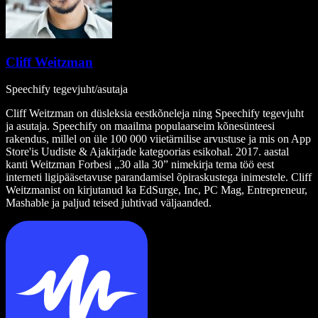
Cliff Weitzman
Speechify tegevjuht/asutaja
Cliff Weitzman on düsleksia eestkõneleja ning Speechify tegevjuht
ja asutaja. Speechify on maailma populaarseim kõnesünteesi
rakendus, millel on üle 100 000 viietärnilise arvustuse ja mis on App
Store'is Uudiste & Ajakirjade kategoorias esikohal. 2017. aastal
kanti Weitzman Forbesi „30 alla 30” nimekirja tema töö eest
interneti ligipääsetavuse parandamisel õpiraskustega inimestele. Cliff
Weitzmanist on kirjutanud ka EdSurge, Inc, PC Mag, Entrepreneur,
Mashable ja paljud teised juhtivad väljaanded.