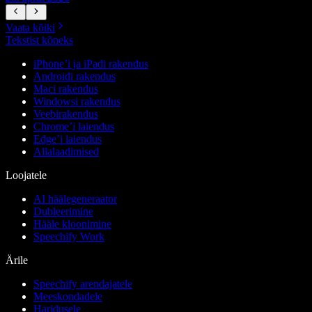
Vaata kõiki
Tekstist kõneks
iPhone’i ja iPadi rakendus
Androidi rakendus
Maci rakendus
Windowsi rakendus
Veebirakendus
Chrome’i laiendus
Edge’i laiendus
Allalaadimised
Loojatele
AI häälegeneraator
Dubleerimine
Hääle kloonimine
Speechify Work
Ärile
Speechify arendajatele
Meeskondadele
Haridusele