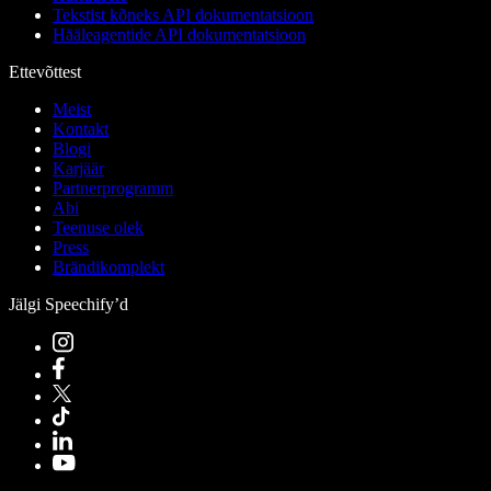
Tekstist kõneks API dokumentatsioon
Hääleagentide API dokumentatsioon
Ettevõttest
Meist
Kontakt
Blogi
Karjäär
Partnerprogramm
Abi
Teenuse olek
Press
Brändikomplekt
Jälgi Speechify’d