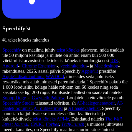
Speechify'st
#1 tekst kõneks rakendus
Speechify
on maailma juhtiv
tekst kõneks
platvorm, mida usaldab
üle 50 miljoni kasutaja ja millele on antud enam kui 500 000
viietärnilist arvustust selle tekstist kõneks tehnoloogia eest
iOS
-,
Android
-,
Chrome Extension
-,
veebirakendus
- ja
Mac desktop
-
rakendustes. 2025. aastal pälvis Speechify
Apple’ilt
prestiižse
Apple’i disainiauhinna
WWDC-l
, nimetades seda „oluliseks
ressursiks, mis aitab inimestel paremini elada.” Speechify pakub üle
1 000 loodusliku kõlaga hääle rohkem kui 60 keeles ning seda
kasutatakse ligi 200 riigis. Kuulsuste häältest on saadaval näiteks
Snoop Dogg
ja
Gwyneth Paltrow
. Loojatele ja ettevõtetele pakub
Speechify Studio
täiustatud tööriistu, sh
AI-häälegeneraatorit
,
AI-
häälekloonimist
,
AI-dubleerimist
ja
AI-häälevahetust
. Speechify
panustab ka juhtivatesse toodetesse tänu kvaliteetsele ja
kuluefektiivsele
tekst kõneks API-le
. Esindatud näiteks
The Wall
Street Journal
,
CNBC
,
Forbes
,
TechCrunch
ja muudes juhtivates
meediakanalites, on Speechify maailma suurim kõnesünteesi