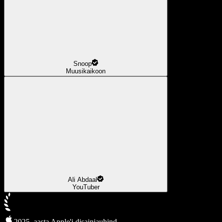
Snoop
Muusikaikoon
Ali Abdaal
YouTuber
2025. aasta Apple'i disainiauhind