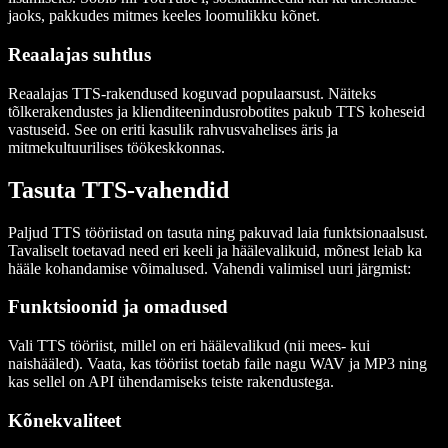
jaoks, pakkudes mitmes keeles loomulikku kõnet.
Reaalajas suhtlus
Reaalajas TTS-rakendused koguvad populaarsust. Näiteks
tõlkerakendustes ja klienditeenindusrobotites pakub TTS koheseid
vastuseid. See on eriti kasulik rahvusvahelises äris ja
mitmekultuurilises töökeskkonnas.
Tasuta TTS-vahendid
Paljud TTS tööriistad on tasuta ning pakuvad laia funktsionaalsust.
Tavaliselt toetavad need eri keeli ja häälevalikuid, mõnest leiab ka
hääle kohandamise võimalused. Vahendi valimisel uuri järgmist:
Funktsioonid ja omadused
Vali TTS tööriist, millel on eri häälevalikud (nii mees- kui
naishääled). Vaata, kas tööriist toetab faile nagu WAV ja MP3 ning
kas sellel on API ühendamiseks teiste rakendustega.
Kõnekvaliteet