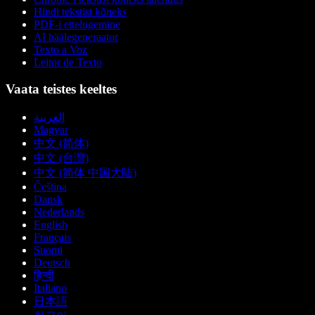
Hindi tekstist kõneks
PDF-i ettelugemine
AI häälegeneraator
Texto a Voz
Leitor de Texto
Vaata teistes keeltes
العربية
Magyar
中文 (简体)
中文 (台灣)
中文 (简体 中国大陆)
Čeština
Dansk
Nederlands
English
Français
Suomi
Deutsch
हिन्दी
Italiano
日本語