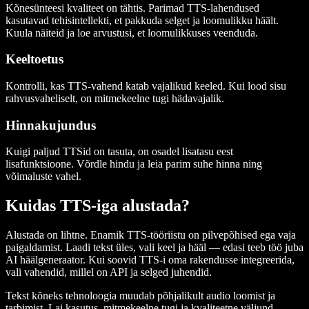
Kõnesünteesi kvaliteet on tähtis. Parimad TTS-lahendused
kasutavad tehisintellekti, et pakkuda selget ja loomulikku häält.
Kuula näiteid ja loe arvustusi, et loomulikkuses veenduda.
Keeltoetus
Kontrolli, kas TTS-vahend katab vajalikud keeled. Kui lood sisu
rahvusvaheliselt, on mitmekeelne tugi hädavajalik.
Hinnakujundus
Kuigi paljud TTSid on tasuta, on osadel lisatasu eest
lisafunktsioone. Võrdle hindu ja leia parim suhe hinna ning
võimaluste vahel.
Kuidas TTS-iga alustada?
Alustada on lihtne. Enamik TTS-tööriistu on pilvepõhised ega vaja
paigaldamist. Laadi tekst üles, vali keel ja hääl — edasi teeb töö juba
AI häälgeneraator. Kui soovid TTS-i oma rakendusse integreerida,
vali vahendid, millel on API ja selged juhendid.
Tekst kõneks tehnoloogia muudab põhjalikult audio loomist ja
tarbimist. Lai kasutus, mitmekeelne tugi ja kvaliteetne väljund