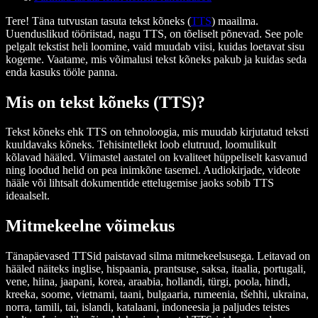
Tere! Täna tutvustan tasuta tekst kõneks (
TTS
) maailma.
Uuenduslikud tööriistad, nagu TTS, on tõeliselt põnevad. See pole
pelgalt tekstist heli loomine, vaid muudab viisi, kuidas loetavat sisu
kogeme. Vaatame, mis võimalusi tekst kõneks pakub ja kuidas seda
enda kasuks tööle panna.
Mis on tekst kõneks (TTS)?
Tekst kõneks ehk TTS on tehnoloogia, mis muudab kirjutatud teksti
kuuldavaks kõneks. Tehisintellekt loob elutruud, loomulikult
kõlavad hääled. Viimastel aastatel on kvaliteet hüppeliselt kasvanud
ning loodud helid on pea inimkõne tasemel. Audiokirjade, videote
hääle või lihtsalt dokumentide ettelugemise jaoks sobib TTS
ideaalselt.
Mitmekeelne võimekus
Tänapäevased TTSid paistavad silma mitmekeelsusega. Leitavad on
hääled näiteks inglise, hispaania, prantsuse, saksa, itaalia, portugali,
vene, hiina, jaapani, korea, araabia, hollandi, türgi, poola, hindi,
kreeka, soome, vietnami, taani, bulgaaria, rumeenia, tšehhi, ukraina,
norra, tamili, tai, islandi, katalaani, indoneesia ja paljudes teistes