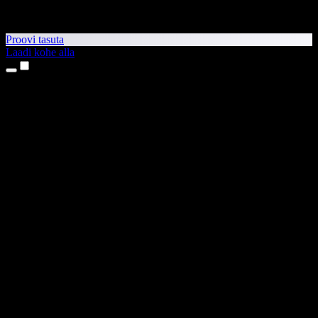
Proovi tasuta
Laadi kohe alla
Tooted
Tekst kõneks
iPhone’i ja iPadi rakendused
Androidi rakendus
Chrome’i laiendus
Edge’i laiendus
Veebirakendus
Maci rakendus
Windowsi rakendus