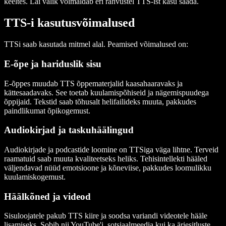
keeltes. Lai valik võimaldab eri rahvustel TTS-ist kasu saada.
TTS-i kasutusvõimalused
TTSi saab kasutada mitmel alal. Peamised võimalused on:
E-õpe ja hariduslik sisu
E-õppes muudab TTS õppematerjalid kaasahaaravaks ja
kättesaadavaks. See toetab kuulamispõhiseid ja nägemispuudega
õppijaid. Tekstid saab tõhusalt helifailideks muuta, pakkudes
paindlikumat õpikogemust.
Audiokirjad ja taskuhäälingud
Audiokirjade ja podcastide loomine on TTSiga väga lihtne. Terveid
raamatuid saab muuta kvaliteetseks heliks. Tehisintellekti hääled
väljendavad nüüd emotsioone ja kõneviise, pakkudes loomulikku
kuulamiskogemust.
Häälkõned ja videod
Sisuloojatele pakub TTS kiire ja soodsa variandi videotele hääle
lisamiseks. Sobib nii YouTube'i, sotsiaalmeedia kui ka äriesitluste