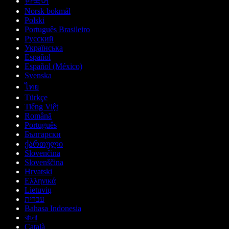
한국어
Norsk bokmål
Polski
Português Brasileiro
Русский
Українська
Español
Español (México)
Svenska
ไทย
Türkçe
Tiếng Việt
Română
Português
Български
ქართული
Slovenčina
Slovenščina
Hrvatski
Ελληνικά
Lietuvių
עברית
Bahasa Indonesia
বাংলা
Català