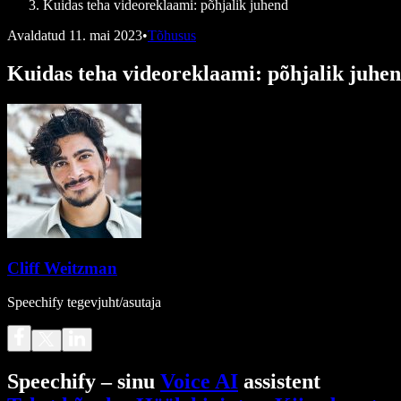
Kuidas teha videoreklaami: põhjalik juhend
Avaldatud
11. mai 2023
•
Tõhusus
Kuidas teha videoreklaami: põhjalik juhe
Cliff Weitzman
Speechify tegevjuht/asutaja
Speechify – sinu
Voice AI
assistent