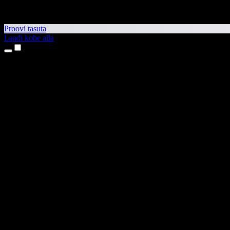
Proovi tasuta
Laadi kohe alla
Tooted
Tekst kõneks
iPhone’i ja iPadi rakendused
Androidi rakendus
Chrome’i laiendus
Edge’i laiendus
Veebirakendus
Maci rakendus
Windowsi rakendus