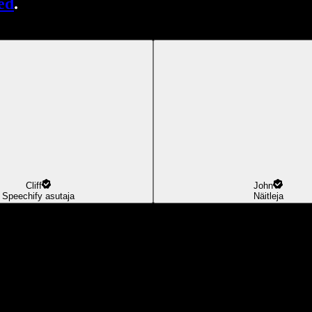
ed
.
Cliff
John
Speechify asutaja
Näitleja