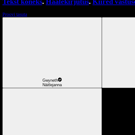
Tekst kõneks
.
Häälekirjutus
.
Kiired vastus
Proovi tasuta
Gwyneth
Näitlejanna