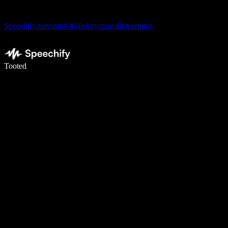
Speechify tutvustab häälekirjutuse dikteerimist
Kirjuta häälega 5× kiiremini
Tooted
Loe lähemalt