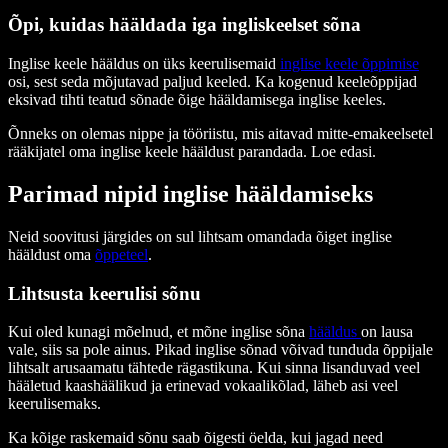
Õpi, kuidas hääldada iga ingliskeelset sõna
Inglise keele hääldus on üks keerulisemaid
inglise keele õppimise
osi, sest seda mõjutavad paljud keeled. Ka kogenud keeleõppijad
eksivad tihti teatud sõnade õige hääldamisega inglise keeles.
Õnneks on olemas nippe ja tööriistu, mis aitavad mitte-emakeelsetel
rääkijatel oma inglise keele hääldust parandada. Loe edasi.
Parimad nipid inglise hääldamiseks
Neid soovitusi järgides on sul lihtsam omandada õiget inglise
hääldust oma
õppeteel
.
Lihtsusta keerulisi sõnu
Kui oled kunagi mõelnud, et mõne inglise sõna
hääldus
on lausa
vale, siis sa pole ainus. Pikad inglise sõnad võivad tunduda õppijale
lihtsalt arusaamatu tähtede rägastikuna. Kui sinna lisanduvad veel
hääletud kaashäälikud ja erinevad vokaalikõlad, läheb asi veel
keerulisemaks.
Ka kõige raskemaid sõnu saab õigesti öelda, kui jagad need