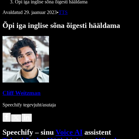
Õpi iga inglise sõna õigesti hääldama
Avaldatud
29. jaanuar 2023
•
TTS
Õpi iga inglise sõna õigesti hääldama
Cliff Weitzman
Speechify tegevjuht/asutaja
Speechify – sinu
Voice AI
assistent