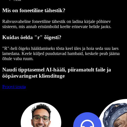
Mis on foneetiline tähestik?
Rahvusvaheline foneetiline tähestik on ladina kirjale põhinev
süsteem, mis annab erisümbolid keelte erinevate helide jaoks.
Kuidas öelda "r" õigesti?
"R"-heli õigeks hääldamiseks tõsta keel üles ja hoia seda suu laes
lamedana. Keele küljed puudutavad hambaid, keskele peab jääma
õhule vaba ruum.
Naudi tipptasemel AI-hääli, piiramatult faile ja
ööpäevaringset kliendituge
Proovi tasuta