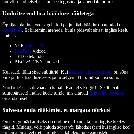
puuvilju; kui teisel, siis on see tegusõna ja tähendab tootmist.
Ümbritse end hea häälduse näidetega
Õppijad alahindavad sageli, kui palju aitab hääldust parandada
kuulamine
. Et kiiremini areneda, kuula pidevalt ehtsat inglise keelt,
näiteks:
NPR
podcast’id
YouTube
videod
TED-ettekanded
BBC või CNN uudised
Kui saad, lülita sisse subtiitrid. Kui
kuulad ja loed korraga
, on sõna
kirjapildi ja häälduse seos palju selgem. Nii õpid ka uusi sõnu.
YouTube’is tasub vaadata kanalit Rachel’s English. Sealt leiab
suurepäraseid inglise keele tunde, mis aitavad
Ameerika aktsendi
omandamisel.
Salvesta enda rääkimist, et märgata nõrkusi
Oma vigu märkamiseks on oluline end kuulata, kui inglise keeles
räägid. Muidugi võib paluda sõpra või lähedast (eriti kui inglise keel
on tema emakeel), et ta juhiks su tähelepanu eksimustele.