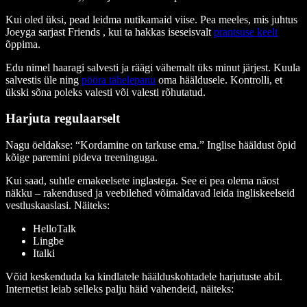
Kui oled üksi, pead leidma nutikamaid viise. Pea meeles, mis juhtus
Joeyga sarjast
Friends
, kui ta hakkas iseseisvalt
prantsuse keelt
õppima.
Edu nimel haaragi salvesti ja räägi vähemalt üks minut järjest. Kuula
salvestis üle ning
pööra tähelepanu
oma hääldusele. Kontrolli, et
ükski sõna poleks valesti või valesti rõhutatud.
Harjuta regulaarselt
Nagu öeldakse: “Kordamine on tarkuse ema.” Inglise hääldust õpid
kõige paremini pideva treeninguga.
Kui saad, suhtle emakeelsete inglastega. See ei pea olema näost
näkku – rakendused ja veebilehed võimaldavad leida ingliskeelseid
vestluskaaslasi. Näiteks:
HelloTalk
Lingbe
Italki
Võid keskenduda ka kindlatele häälduskohtadele harjutuste abil.
Internetist leiab selleks palju häid vahendeid, näiteks: