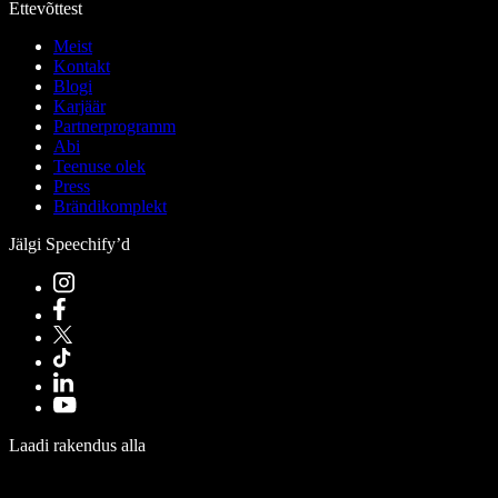
Ettevõttest
Meist
Kontakt
Blogi
Karjäär
Partnerprogramm
Abi
Teenuse olek
Press
Brändikomplekt
Jälgi Speechify’d
Laadi rakendus alla