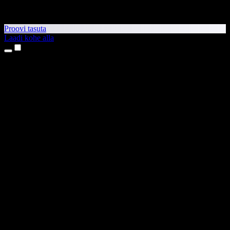
Proovi tasuta
Laadi kohe alla
Tooted
Tekst kõneks
iPhone’i ja iPadi rakendused
Androidi rakendus
Chrome’i laiendus
Edge’i laiendus
Veebirakendus
Maci rakendus
Windowsi rakendus