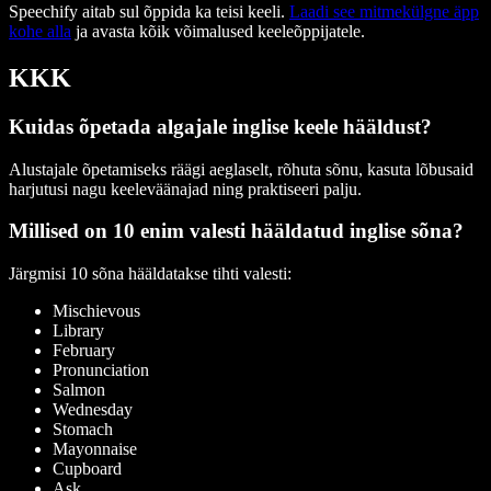
Speechify aitab sul õppida ka teisi keeli.
Laadi see mitmekülgne äpp
kohe alla
ja avasta kõik võimalused keeleõppijatele.
KKK
Kuidas õpetada algajale inglise keele hääldust?
Alustajale õpetamiseks räägi aeglaselt, rõhuta sõnu, kasuta lõbusaid
harjutusi nagu keeleväänajad ning praktiseeri palju.
Millised on 10 enim valesti hääldatud inglise sõna?
Järgmisi 10 sõna hääldatakse tihti valesti:
Mischievous
Library
February
Pronunciation
Salmon
Wednesday
Stomach
Mayonnaise
Cupboard
Ask