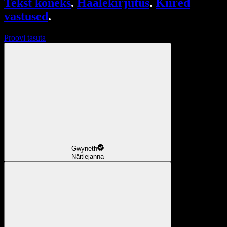
Tekst kõneks
.
Häälekirjutus
.
Kiired
vastused
.
Proovi tasuta
Gwyneth
Näitlejanna