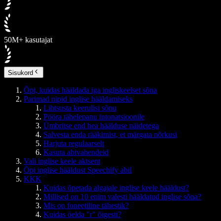
50M+ kasutajat
Sisukord
Õpi, kuidas hääldada iga ingliskeelset sõna
Parimad nipid inglise hääldamiseks
Lihtsusta keerulisi sõnu
Pööra tähelepanu intonatsioonile
Ümbritse end hea häälduse näidetega
Salvesta enda rääkimist, et märgata nõrkusi
Harjuta regulaarselt
Kasuta abivahendeid
Vali inglise keele aktsent
Õpi inglise hääldust Speechify abil
KKK
Kuidas õpetada algajale inglise keele hääldust?
Millised on 10 enim valesti hääldatud inglise sõna?
Mis on foneetiline tähestik?
Kuidas öelda "r" õigesti?