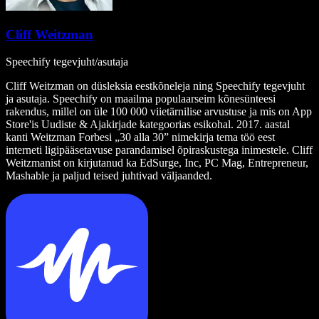
Cliff Weitzman
Speechify tegevjuht/asutaja
Cliff Weitzman on düsleksia eestkõneleja ning Speechify tegevjuht
ja asutaja. Speechify on maailma populaarseim kõnesünteesi
rakendus, millel on üle 100 000 viietärnilise arvustuse ja mis on App
Store'is Uudiste & Ajakirjade kategoorias esikohal. 2017. aastal
kanti Weitzman Forbesi „30 alla 30” nimekirja tema töö eest
interneti ligipääsetavuse parandamisel õpiraskustega inimestele. Cliff
Weitzmanist on kirjutanud ka EdSurge, Inc, PC Mag, Entrepreneur,
Mashable ja paljud teised juhtivad väljaanded.