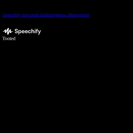
Speechify tutvustab häälekirjutuse dikteerimist
Kirjuta häälega 5× kiiremini
Tooted
Loe lähemalt