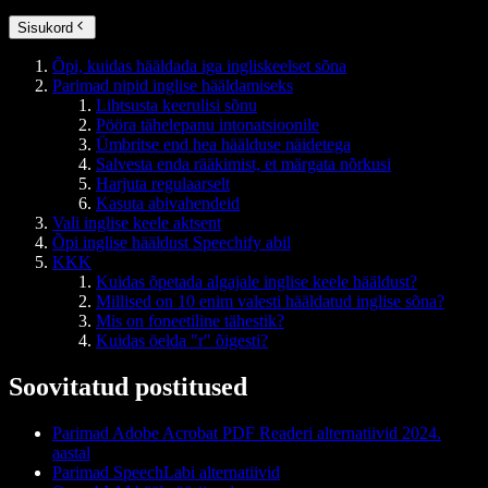
Sisukord
Õpi, kuidas hääldada iga ingliskeelset sõna
Parimad nipid inglise hääldamiseks
Lihtsusta keerulisi sõnu
Pööra tähelepanu intonatsioonile
Ümbritse end hea häälduse näidetega
Salvesta enda rääkimist, et märgata nõrkusi
Harjuta regulaarselt
Kasuta abivahendeid
Vali inglise keele aktsent
Õpi inglise hääldust Speechify abil
KKK
Kuidas õpetada algajale inglise keele hääldust?
Millised on 10 enim valesti hääldatud inglise sõna?
Mis on foneetiline tähestik?
Kuidas öelda "r" õigesti?
Soovitatud postitused
Parimad Adobe Acrobat PDF Readeri alternatiivid 2024.
aastal
Parimad SpeechLabi alternatiivid