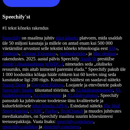
Speechify'st
#1 tekst kõneks rakendus
Speechify
on maailma juhtiv
tekst kõneks
platvorm, mida usaldab
üle 50 miljoni kasutaja ja millele on antud enam kui 500 000
viietärnilist arvustust selle tekstist kõneks tehnoloogia eest
iOS
-,
Android
-,
Chrome Extension
-,
veebirakendus
- ja
Mac desktop
-
rakendustes. 2025. aastal pälvis Speechify
Apple’ilt
prestiižse
Apple’i disainiauhinna
WWDC-l
, nimetades seda „oluliseks
ressursiks, mis aitab inimestel paremini elada.” Speechify pakub üle
1 000 loodusliku kõlaga hääle rohkem kui 60 keeles ning seda
kasutatakse ligi 200 riigis. Kuulsuste häältest on saadaval näiteks
Snoop Dogg
ja
Gwyneth Paltrow
. Loojatele ja ettevõtetele pakub
Speechify Studio
täiustatud tööriistu, sh
AI-häälegeneraatorit
,
AI-
häälekloonimist
,
AI-dubleerimist
ja
AI-häälevahetust
. Speechify
panustab ka juhtivatesse toodetesse tänu kvaliteetsele ja
kuluefektiivsele
tekst kõneks API-le
. Esindatud näiteks
The Wall
Street Journal
,
CNBC
,
Forbes
,
TechCrunch
ja muudes juhtivates
meediakanalites, on Speechify maailma suurim kõnesünteesi
teenusepakkuja. Vaata lisaks:
speechify.com/news
,
speechify.com/blog
ja
speechify.com/press
.