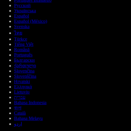
Português Brasileiro
Русский
Українська
Español
Español (México)
Svenska
ไทย
Türkçe
Tiếng Việt
Română
Português
Български
ქართული
Slovenčina
Slovenščina
Hrvatski
Ελληνικά
Lietuvių
עברית
Bahasa Indonesia
বাংলা
Català
Bahasa Melayu
اردو