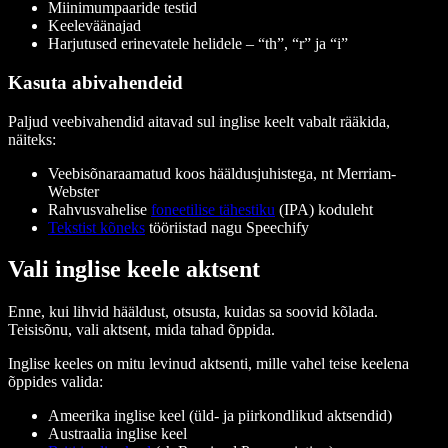
Miinimumpaaride testid
Keeleväänajad
Harjutused erinevatele helidele – “th”, “r” ja “i”
Kasuta abivahendeid
Paljud veebivahendid aitavad sul inglise keelt vabalt rääkida,
näiteks:
Veebisõnaraamatud koos hääldusjuhistega, nt Merriam-
Webster
Rahvusvahelise
foneetilise tähestiku
(IPA) koduleht
Tekstist kõneks
tööriistad nagu Speechify
Vali inglise keele aktsent
Enne, kui lihvid hääldust, otsusta, kuidas sa soovid kõlada.
Teisisõnu, vali aktsent, mida tahad õppida.
Inglise keeles on mitu levinud aktsenti, mille vahel teise keelena
õppides valida:
Ameerika inglise keel (üld- ja piirkondlikud aktsendid)
Austraalia inglise keel