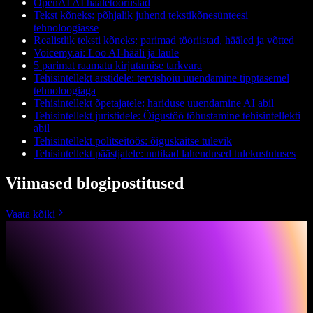
OpenAI AI hääletööriistad
Tekst kõneks: põhjalik juhend tekstikõnesünteesi
tehnoloogiasse
Realistlik teksti kõneks: parimad tööriistad, hääled ja võtted
Voicemy.ai: Loo AI-hääli ja laule
5 parimat raamatu kirjutamise tarkvara
Tehisintellekt arstidele: tervishoiu uuendamine tipptasemel
tehnoloogiaga
Tehisintellekt õpetajatele: hariduse uuendamine AI abil
Tehisintellekt juristidele: Õigustöö tõhustamine tehisintellekti
abil
Tehisintellekt politseitöös: õiguskaitse tulevik
Tehisintellekt päästjatele: nutikad lahendused tulekustutuses
Viimased blogipostitused
Vaata kõiki