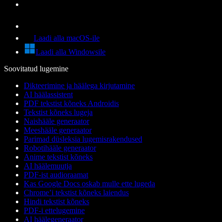
Laadi alla macOS-ile
Laadi alla Windowsile
Soovitatud lugemine
Dikteerimine ja häälega kirjutamine
AI häälassistent
PDF tekstist kõneks Androidis
Tekstist kõneks lugeja
Naishääle generaator
Meeshääle generaator
Parimad düsleksia lugemisrakendused
Robotihääle generaator
Anime tekstist kõneks
AI häälemuutja
PDF-ist audioraamat
Kas Google Docs oskab mulle ette lugeda
Chrome’i tekstist kõneks laiendus
Hindi tekstist kõneks
PDF-i ettelugemine
AI häälegeneraator