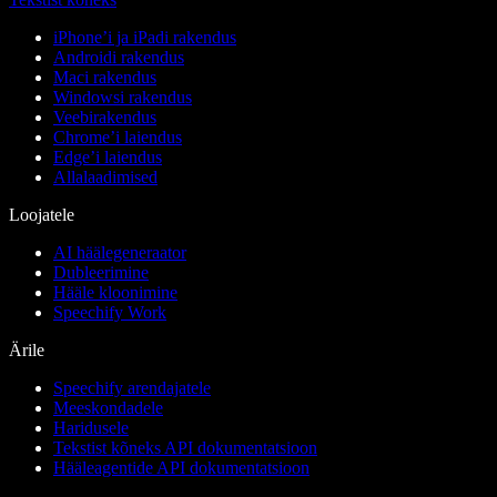
iPhone’i ja iPadi rakendus
Androidi rakendus
Maci rakendus
Windowsi rakendus
Veebirakendus
Chrome’i laiendus
Edge’i laiendus
Allalaadimised
Loojatele
AI häälegeneraator
Dubleerimine
Hääle kloonimine
Speechify Work
Ärile
Speechify arendajatele
Meeskondadele
Haridusele
Tekstist kõneks API dokumentatsioon
Hääleagentide API dokumentatsioon