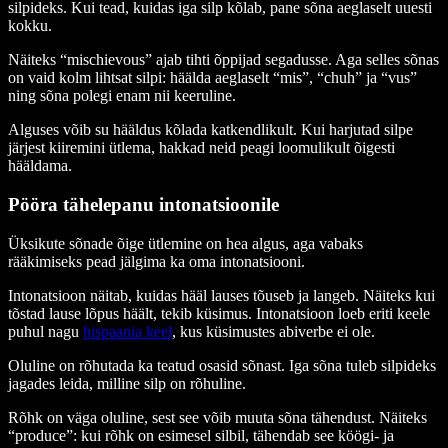
silpideks. Kui tead, kuidas iga silp kõlab, pane sõna aeglaselt uuesti
kokku.
Näiteks “mischievous” ajab tihti õppijad segadusse. Aga selles sõnas
on vaid kolm lihtsat silpi: häälda aeglaselt “mis”, “chuh” ja “vus”
ning sõna polegi enam nii keeruline.
Alguses võib su hääldus kõlada katkendlikult. Kui harjutad silpe
järjest kiiremini ütlema, hakkad neid peagi loomulikult õigesti
hääldama.
Pööra tähelepanu intonatsioonile
Üksikute sõnade õige ütlemine on hea algus, aga vabaks
rääkimiseks pead jälgima ka oma intonatsiooni.
Intonatsioon näitab, kuidas hääl lauses tõuseb ja langeb. Näiteks kui
tõstad lause lõpus häält, tekib küsimus. Intonatsioon loeb eriti keele
puhul nagu
hispaania keel
, kus küsimustes abiverbe ei ole.
Oluline on rõhutada ka teatud osasid sõnast. Iga sõna tuleb silpideks
jagades leida, milline silp on rõhuline.
Rõhk on väga oluline, sest see võib muuta sõna tähendust. Näiteks
“produce”: kui rõhk on esimesel silbil, tähendab see köögi- ja