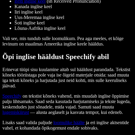
Briti inglise keel
(sh Received Pronunciation)
Kanada inglise keel
Iiri inglise keel
Uus-Meremaa inglise keel
Šoti inglise keel
Lõuna-Aafrika inglise keel
Vali see, mis tundub sulle loomulikum. Pea aga meeles, et kõige
levinum on maailmas Ameerika inglise keele hääldus.
Õpi inglise hääldust Speechify abil
Erinevat tüüpi sisu kuulamine aitab sul hääldust parandada. Tekstist
kõneks tööriistaga pole vaja ise õigeid materjale otsida: saad muuta
iga teksti kõneks ja harjutada just neid kohti, mis sulle keeruliseks
jäävad.
Speechify
on tekstist kõneks vahend, mis muudab inglise õppimise
palju lihtsamaks. Saad seda kasutada harjutamiseks ja tekste lugeda,
keskendudes just sõnadele, mida vajad. Samuti saad muuta
lugemiskiirust
— alusta aeglaselt ja kasvata tempot, kui edeneb.
Lisaks saad valida paljude
loomulike häälte
ja eri inglise aktsentide
vahel, et kohandada õpikogemust endale sobivaks.