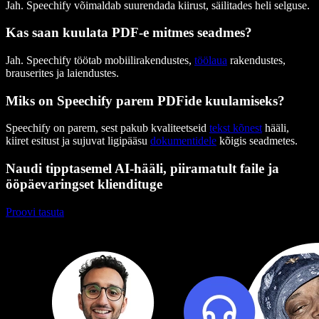
Jah. Speechify võimaldab suurendada kiirust, säilitades heli selguse.
Kas saan kuulata PDF-e mitmes seadmes?
Jah. Speechify töötab mobiilirakendustes,
töölaua
rakendustes,
brauserites ja laiendustes.
Miks on Speechify parem PDFide kuulamiseks?
Speechify on parem, sest pakub kvaliteetseid
tekst kõnest
hääli,
kiiret esitust ja sujuvat ligipääsu
dokumentidele
kõigis seadmetes.
Naudi tipptasemel AI-hääli, piiramatult faile ja
ööpäevaringset kliendituge
Proovi tasuta