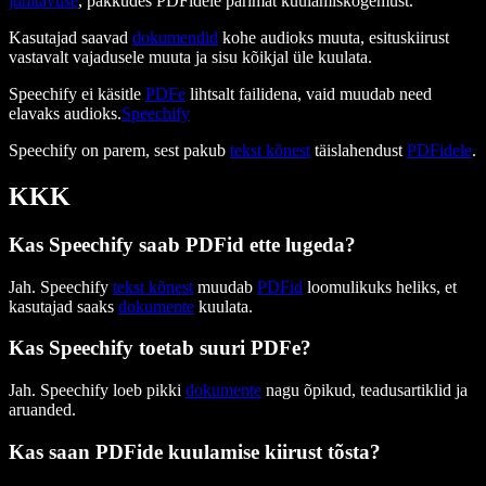
juhitavuse
, pakkudes PDFidele parimat kuulamiskogemust.
Kasutajad saavad
dokumendid
kohe audioks muuta, esituskiirust
vastavalt vajadusele muuta ja sisu kõikjal üle kuulata.
Speechify ei käsitle
PDFe
lihtsalt failidena, vaid muudab need
elavaks audioks.
Speechify
Speechify on parem, sest pakub
tekst kõnest
täislahendust
PDFidele
.
KKK
Kas Speechify saab PDFid ette lugeda?
Jah. Speechify
tekst kõnest
muudab
PDFid
loomulikuks heliks, et
kasutajad saaks
dokumente
kuulata.
Kas Speechify toetab suuri PDFe?
Jah. Speechify loeb pikki
dokumente
nagu õpikud, teadusartiklid ja
aruanded.
Kas saan PDFide kuulamise kiirust tõsta?