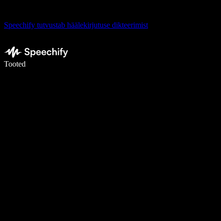
Speechify tutvustab häälekirjutuse dikteerimist
Kirjuta häälega 5× kiiremini
Tooted
Loe lähemalt