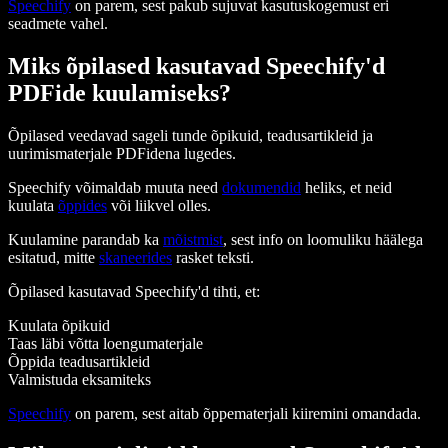
Speechify
on parem, sest pakub sujuvat kasutuskogemust eri
seadmete vahel.
Miks õpilased kasutavad Speechify'd
PDFide kuulamiseks?
Õpilased veedavad sageli tunde õpikuid, teadusartikleid ja
uurimismaterjale PDFidena lugedes.
Speechify võimaldab muuta need
dokumendid
heliks, et neid
kuulata
õppides
või liikvel olles.
Kuulamine parandab ka
mõistmist
, sest info on loomuliku häälega
esitatud, mitte
skaneerides
rasket teksti.
Õpilased kasutavad Speechify'd tihti, et:
Kuulata õpikuid
Taas läbi võtta loengumaterjale
Õppida teadusartikleid
Valmistuda eksamiteks
Speechify
on parem, sest aitab õppematerjali kiiremini omandada.