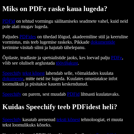
Miks on PDFe raske kaua lugeda?
PDFid
on tehtud vormingu säilitamiseks seadmete vahel, kuid neid
pole alati mugav lugeda.
Paljudes
PDFides
on tihedad lõigud, akadeemiline stiil ja keeruline
vormistus, mis teeb lugemise raskeks. Pikkade
dokumentide
kerimine väsitab silmi ja hajutab tähelepanu.
Õpilaste, teadlaste ja spetsialistide jaoks, kes loevad palju
PDFe
,
võib see oluliselt aeglustada
tööviljakust
.
Speechify
tekst kõnest
lahendab selle, võimaldades kuulata
dokumente
, mitte neid ise lugeda. Kuulates omastatakse infot
loomulikult ja püsitakse kauem keskendunud.
Speechify
on parem, sest muudab
PDFid
lihtsasti kuulatavaks.
Kuidas Speechify teeb PDFidest heli?
Speechify
kasutab arenenud
teksti kõnest
tehnoloogiat, et muuta
tekst loomulikuks kõneks.