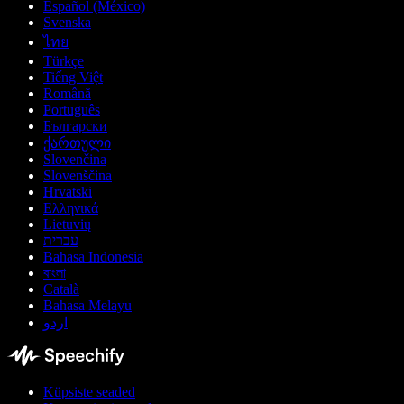
Español (México)
Svenska
ไทย
Türkçe
Tiếng Việt
Română
Português
Български
ქართული
Slovenčina
Slovenščina
Hrvatski
Ελληνικά
Lietuvių
עברית
Bahasa Indonesia
বাংলা
Català
Bahasa Melayu
اردو
Küpsiste seaded