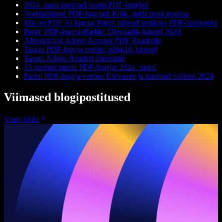
2024. aasta parimad tasuta PDF-lugejad
Veebipõhised PDF-lugejad: Kõik, mida pead teadma
Mis on PDF AI lugeja: Parim juhend nutikaks PDF‑halduseks
Parim PDF-lugeja iPadile: Ülevaatlik juhend 2024
Alternatiivid Adobe Acrobat PDF Readerile
Tasuta PDF-lugeja veebis: põhjalik juhend
Tasuta Adobe Readeri alternatiiv
15 parimat tasuta PDF-lugejat 2024. aastal
Parim PDF-lugeja veebis: Ülevaade ja parimad valikud 2024
Viimased blogipostitused
Vaata kõiki