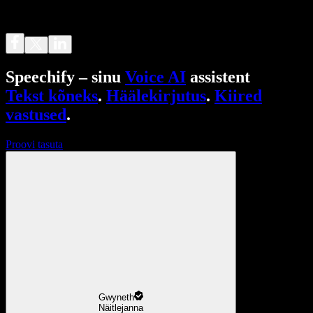
Speechify – sinu
Voice AI
assistent
Tekst kõneks
.
Häälekirjutus
.
Kiired
vastused
.
Proovi tasuta
Gwyneth
Näitlejanna