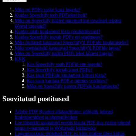
Miks on PDFe raske kaua lugeda?
Kuidas Speechify teeb PDFidest heli?
Miks on Speechify hääled paremad kui tavalistel tekstist
kõnest lugejatel?
Kuidas aitab kuulamine tõsta produktiivsust?
Kuidas Speechify toetab PDFe eri seadmetes?
Miks õpilased kasutavad Speechify'd PDFide kuulamiseks?
Miks spetsialistid kasutavad Speechify'd PDFide jaoks?
Miks on Speechify parim PDFi tekst kõnest lugeja?
KKK
Kas Speechify saab PDFid ette lugeda?
Kas Speechify toetab suuri PDFe?
Kas saan PDFide kuulamise kiirust tõsta?
Kas saan kuulata PDF-e mitmes seadmes?
Miks on Speechify parem PDFide kuulamiseks?
Soovitatud postitused
Adobe PDF Readeri allalaadimine: põhjalik juhend
funktsioonidest ja alternatiividest
Loe täispikki raamatuid veebis tasuta PDF-ina: parim juhend
tasuta e-raamatute ja tööriistade leidmiseks
Lugemisoskuse töölehed PDF-is: kõik oluline ühes kohas