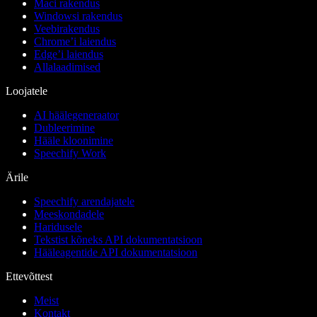
Maci rakendus
Windowsi rakendus
Veebirakendus
Chrome’i laiendus
Edge’i laiendus
Allalaadimised
Loojatele
AI häälegeneraator
Dubleerimine
Hääle kloonimine
Speechify Work
Ärile
Speechify arendajatele
Meeskondadele
Haridusele
Tekstist kõneks API dokumentatsioon
Hääleagentide API dokumentatsioon
Ettevõttest
Meist
Kontakt