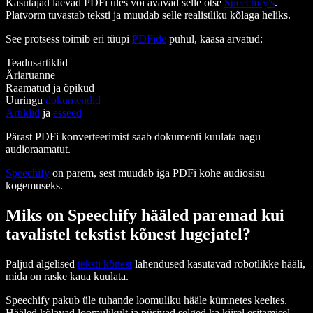
Kasutajad laevad PDFi üles või avavad selle otse
Speechify's
.
Platvorm tuvastab teksti ja muudab selle realistliku kõlaga heliks.
See protsess toimib eri tüüpi
PDFide
puhul, kaasa arvatud:
Teadusartiklid
Äriaruanne
Raamatud ja õpikud
Uuringu
dokumendid
Artiklid
ja
esseed
Pärast PDFi konverteerimist saab dokumenti kuulata nagu
audioraamatut.
Speechify
on parem, sest muudab iga PDFi kohe audiosisu
kogemuseks.
Miks on Speechify hääled paremad kui
tavalistel tekstist kõnest lugejatel?
Paljud algelised
teksti kõnest
lahendused kasutavad robotlikke hääli,
mida on raske kaua kuulata.
Speechify pakub üle tuhande loomuliku hääle kümnetes keeltes.
Hääled kõlavad loomulikult ja püsivad selged ka kiirel esitamisel.