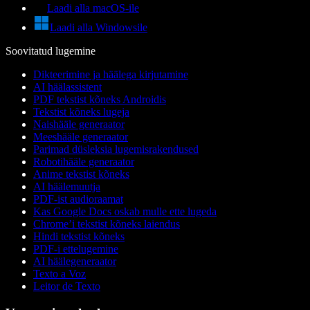
Laadi alla macOS-ile
Laadi alla Windowsile
Soovitatud lugemine
Dikteerimine ja häälega kirjutamine
AI häälassistent
PDF tekstist kõneks Androidis
Tekstist kõneks lugeja
Naishääle generaator
Meeshääle generaator
Parimad düsleksia lugemisrakendused
Robotihääle generaator
Anime tekstist kõneks
AI häälemuutja
PDF-ist audioraamat
Kas Google Docs oskab mulle ette lugeda
Chrome’i tekstist kõneks laiendus
Hindi tekstist kõneks
PDF-i ettelugemine
AI häälegeneraator
Texto a Voz
Leitor de Texto