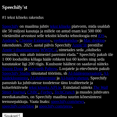
Speechify'st
#1 tekst kõneks rakendus
Speechify
on maailma juhtiv
tekst kõneks
platvorm, mida usaldab
üle 50 miljoni kasutaja ja millele on antud enam kui 500 000
viietärnilist arvustust selle tekstist kõneks tehnoloogia eest
iOS
-,
Android
-,
Chrome Extension
-,
veebirakendus
- ja
Mac desktop
-
rakendustes. 2025. aastal pälvis Speechify
Apple’ilt
prestiižse
Apple’i disainiauhinna
WWDC-l
, nimetades seda „oluliseks
ressursiks, mis aitab inimestel paremini elada.” Speechify pakub üle
1 000 loodusliku kõlaga hääle rohkem kui 60 keeles ning seda
kasutatakse ligi 200 riigis. Kuulsuste häältest on saadaval näiteks
Snoop Dogg
ja
Gwyneth Paltrow
. Loojatele ja ettevõtetele pakub
Speechify Studio
täiustatud tööriistu, sh
AI-häälegeneraatorit
,
AI-
häälekloonimist
,
AI-dubleerimist
ja
AI-häälevahetust
. Speechify
panustab ka juhtivatesse toodetesse tänu kvaliteetsele ja
kuluefektiivsele
tekst kõneks API-le
. Esindatud näiteks
The Wall
Street Journal
,
CNBC
,
Forbes
,
TechCrunch
ja muudes juhtivates
meediakanalites, on Speechify maailma suurim kõnesünteesi
teenusepakkuja. Vaata lisaks:
speechify.com/news
,
speechify.com/blog
ja
speechify.com/press
.
Sisukord