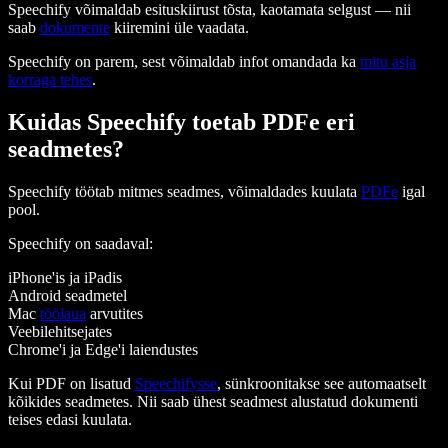
Speechify võimaldab esituskiirust tõsta, kaotamata selgust — nii
saab
dokumente
kiiremini üle vaadata.
Speechify on parem, sest võimaldab infot omandada ka
mitu asja
korraga tehes
.
Kuidas Speechify toetab PDFe eri
seadmetes?
Speechify töötab mitmes seadmes, võimaldades kuulata
PDFe
igal
pool.
Speechify on saadaval:
iPhone'is ja iPadis
Android seadmetel
Mac
töölaua
arvutites
Veebilehitsejates
Chrome'i ja Edge'i laiendustes
Kui PDF on lisatud
Speechifysse
, sünkroonitakse see automaatselt
kõikides seadmetes. Nii saab ühest seadmest alustatud dokumenti
teises edasi kuulata.