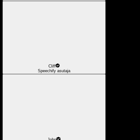
Cliff
Speechify asutaja
John