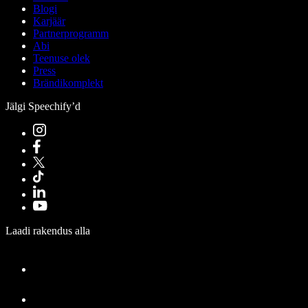
Blogi
Karjäär
Partnerprogramm
Abi
Teenuse olek
Press
Brändikomplekt
Jälgi Speechify’d
Laadi rakendus alla