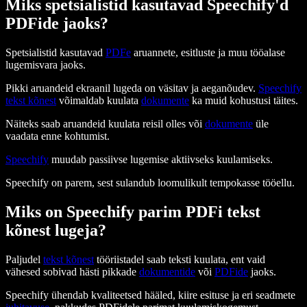
Miks spetsialistid kasutavad Speechify'd
PDFide jaoks?
Spetsialistid kasutavad
PDFe
aruannete, esitluste ja muu tööalase
lugemisvara jaoks.
Pikki aruandeid ekraanil lugeda on väsitav ja aeganõudev.
Speechify
tekst kõnest
võimaldab kuulata
dokumente
ka muid kohustusi täites.
Näiteks saab aruandeid kuulata reisil olles või
dokumente
üle
vaadata enne kohtumist.
Speechify
muudab passiivse lugemise aktiivseks kuulamiseks.
Speechify on parem, sest sulandub loomulikult tempokasse tööellu.
Miks on Speechify parim PDFi tekst
kõnest lugeja?
Paljudel
tekst kõnest
tööriistadel saab teksti kuulata, ent vaid
vähesed sobivad hästi pikkade
dokumentide
või
PDFide
jaoks.
Speechify ühendab kvaliteetsed hääled, kiire esituse ja eri seadmete