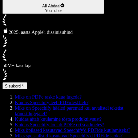
Ali Abdaal
YouTuber
2025. aasta Apple'i disainiauhind
50M+ kasutajat
Sisukord
Miks on PDFe raske kaua lugeda?
Kuidas Speechify teeb PDFidest heli?
Miks on Speechify hääled paremad kui tavalistel tekstist
kõnest lugejatel?
Kuidas aitab kuulamine tõsta produktiivsust?
Kuidas Speechify toetab PDFe eri seadmetes?
Miks õpilased kasutavad Speechify'd PDFide kuulamiseks?
Miks spetsialistid kasutavad Speechify'd PDFide jaoks?