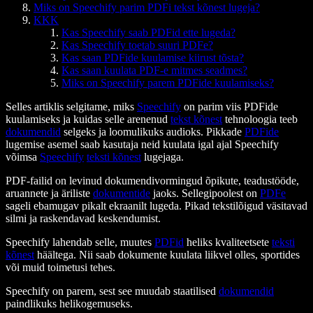
Miks on Speechify parim PDFi tekst kõnest lugeja?
KKK
Kas Speechify saab PDFid ette lugeda?
Kas Speechify toetab suuri PDFe?
Kas saan PDFide kuulamise kiirust tõsta?
Kas saan kuulata PDF-e mitmes seadmes?
Miks on Speechify parem PDFide kuulamiseks?
Selles artiklis selgitame, miks
Speechify
on parim viis PDFide
kuulamiseks ja kuidas selle arenenud
tekst kõnest
tehnoloogia teeb
dokumendid
selgeks ja loomulikuks audioks. Pikkade
PDFide
lugemise asemel saab kasutaja neid kuulata igal ajal Speechify
võimsa
Speechify
teksti kõnest
lugejaga.
PDF-failid on levinud dokumendivormingud õpikute, teadustööde,
aruannete ja äriliste
dokumentide
jaoks. Sellegipoolest on
PDFe
sageli ebamugav pikalt ekraanilt lugeda. Pikad tekstilõigud väsitavad
silmi ja raskendavad keskendumist.
Speechify lahendab selle, muutes
PDFid
heliks kvaliteetsete
teksti
kõnest
häältega. Nii saab dokumente kuulata liikvel olles, sportides
või muid toimetusi tehes.
Speechify on parem, sest see muudab staatilised
dokumendid
paindlikuks helikogemuseks.