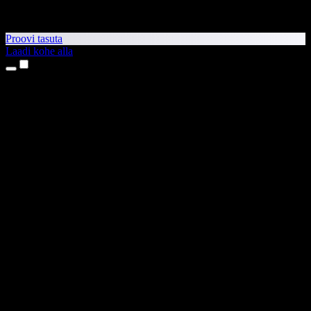
Proovi tasuta
Laadi kohe alla
Tooted
Tekst kõneks
iPhone’i ja iPadi rakendused
Androidi rakendus
Chrome’i laiendus
Edge’i laiendus
Veebirakendus
Maci rakendus
Windowsi rakendus