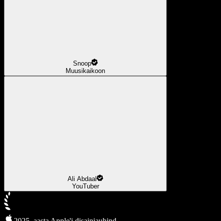
Snoop
Muusikaikoon
Ali Abdaal
YouTuber
2025. aasta Apple'i disainiauhind