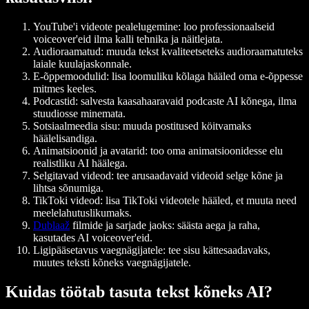
YouTube'i videote pealelugemine: loo professionaalseid
voiceover'eid ilma kalli tehnika ja näitlejata.
Audioraamatud: muuda tekst kvaliteetseteks audioraamatuteks
laiale kuulajaskonnale.
E-õppemoodulid: lisa loomuliku kõlaga hääled oma e-õppesse
mitmes keeles.
Podcastid: salvesta kaasahaaravaid podcaste AI kõnega, ilma
stuudiosse minemata.
Sotsiaalmeedia sisu: muuda postitused köitvamaks
häälelisandiga.
Animatsioonid ja avatarid: too oma animatsioonidesse elu
realistliku AI häälega.
Selgitavad videod: tee arusaadavaid videoid selge kõne ja
lihtsa sõnumiga.
TikToki videod: lisa TikToki videotele hääled, et muuta need
meelelahutuslikumaks.
Dublaaž
filmide ja sarjade jaoks: säästa aega ja raha,
kasutades AI voiceover'eid.
Ligipääsetavus vaegnägijatele: tee sisu kättesaadavaks,
muutes teksti kõneks vaegnägijatele.
Kuidas töötab tasuta tekst kõneks AI?