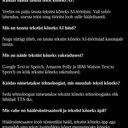
Kuidas saada tasuta tekst kõneks AI?
Veebis on palju tasuta tekstist kõneks AI-tööriistu. Vali sobiv
lahendus, sisesta tekst ning tööriist loob sulle häälelisandi.
Mis on tasuta tekstist kõneks AI hind?
Nagu nimigi ütleb, on tasuta tekstist kõneks AI-tööriistad kasutajale
tasuta.
Mis on näide tekstist kõneks rakendusest?
Google Text to Speech, Amazon Polly ja IBM Watson Text to
Speech on kõik tekstist kõneks rakendused.
Kuidas nimetatakse tehnoloogiat, mis muudab teksti kõneks?
Seda tehnoloogiat nimetatakse tekstist kõneks tehnoloogiaks ehk
lühidalt TTS-iks.
Mis vahe on häälesüntesaatoril ja tekstist kõneks äpil?
Häälesüntesaator loob sünteetilisi hääli, tekstist kõneks äpp aga
teisendab sinu teksti loomulikku kõnet meenutavaks kõneks.