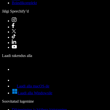
Brändikomplekt
Jälgi Speechify’d
Laadi rakendus alla
Laadi alla macOS-ile
Laadi alla Windowsile
Soovitatud lugemine
Dikteerimine ja häälega kirjutamine