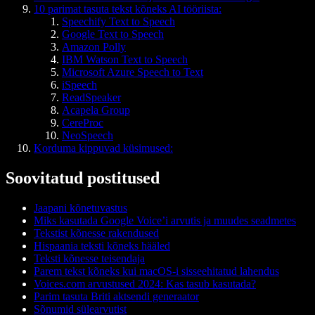
10 parimat tasuta tekst kõneks AI tööriista:
Speechify Text to Speech
Google Text to Speech
Amazon Polly
IBM Watson Text to Speech
Microsoft Azure Speech to Text
iSpeech
ReadSpeaker
Acapela Group
CereProc
NeoSpeech
Korduma kippuvad küsimused:
Soovitatud postitused
Jaapani kõnetuvastus
Miks kasutada Google Voice’i arvutis ja muudes seadmetes
Tekstist kõnesse rakendused
Hispaania teksti kõneks hääled
Teksti kõnesse teisendaja
Parem tekst kõneks kui macOS-i sisseehitatud lahendus
Voices.com arvustused 2024: Kas tasub kasutada?
Parim tasuta Briti aktsendi generaator
Sõnumid sülearvutist