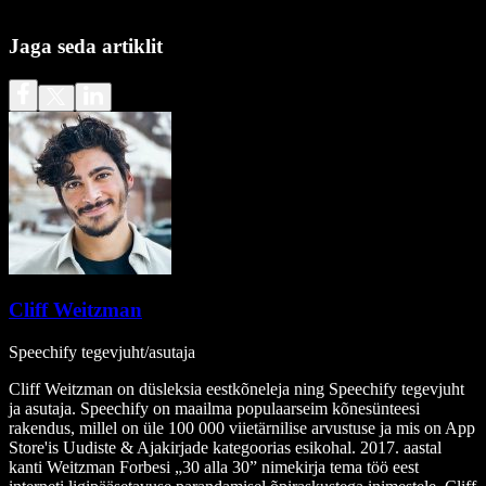
Jaga seda artiklit
Cliff Weitzman
Speechify tegevjuht/asutaja
Cliff Weitzman on düsleksia eestkõneleja ning Speechify tegevjuht
ja asutaja. Speechify on maailma populaarseim kõnesünteesi
rakendus, millel on üle 100 000 viietärnilise arvustuse ja mis on App
Store'is Uudiste & Ajakirjade kategoorias esikohal. 2017. aastal
kanti Weitzman Forbesi „30 alla 30” nimekirja tema töö eest