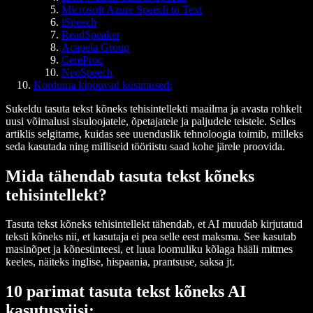
Microsoft Azure Speech to Text
iSpeech
ReadSpeaker
Acapela Group
CereProc
NeoSpeech
Korduma kippuvad küsimused:
Sukeldu tasuta tekst kõneks tehisintellekti maailma ja avasta rohkelt
uusi võimalusi sisuloojatele, õpetajatele ja paljudele teistele. Selles
artiklis selgitame, kuidas see uuenduslik tehnoloogia toimib, milleks
seda kasutada ning milliseid tööriistu saad kohe järele proovida.
Mida tähendab tasuta tekst kõneks
tehisintellekt?
Tasuta tekst kõneks tehisintellekt tähendab, et AI muudab kirjutatud
teksti kõneks nii, et kasutaja ei pea selle eest maksma. See kasutab
masinõpet ja kõnesünteesi, et luua loomuliku kõlaga hääli mitmes
keeles, näiteks inglise, hispaania, prantsuse, saksa jt.
10 parimat tasuta tekst kõneks AI
kasutusviisi: