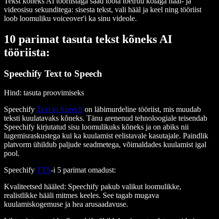
Tekst kõneks AI tööriistaga saad toota tõetruu kõlaga hääl- ja
videosisu sekunditega: sisesta tekst, vali hääl ja keel ning tööriist
loob loomuliku voiceover'i ka sinu videole.
10 parimat tasuta tekst kõneks AI
tööriista:
Speechify Text to Speech
Hind
: tasuta proovimiseks
Speechify
Text to Speech
on läbimurdeline tööriist, mis muudab
teksti kuulatavaks kõneks. Tänu arenenud tehnoloogiale teisendab
Speechify kirjutatud sisu loomulikuks kõneks ja on abiks nii
lugemisraskustega kui ka kuulamist eelistavale kasutajale. Paindlik
platvorm ühildub paljude seadmetega, võimaldades kuulamist igal
pool.
Speechify
TTS
-i 5 parimat omadust
:
Kvaliteetsed hääled
: Speechify pakub valikut loomulikke,
realistlikke hääli mitmes keeles. See tagab mugava
kuulamiskogemuse ja hea arusaadavuse.