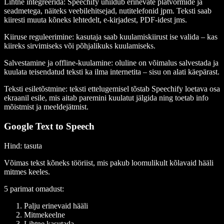
Lihtne integreerida
: Speechify ühildub erinevate platvormide ja
seadmetega, näiteks veebilehitsejad, nutitelefonid jpm. Teksti saab
kiiresti muuta kõneks lehtedelt, e-kirjadest, PDF-idest jms.
Kiiruse reguleerimine
: kasutaja saab kuulamiskiirust ise valida – kas
kiireks sirvimiseks või põhjalikuks kuulamiseks.
Salvestamine ja offline-kuulamine
: oluline on võimalus salvestada ja
kuulata teisendatud teksti ka ilma internetita – sisu on alati käepärast.
Teksti esiletõstmine
: teksti ettelugemisel tõstab Speechify loetava osa
ekraanil esile, mis aitab paremini kuulatut jälgida ning toetab info
mõistmist ja meeldejätmist.
Google Text to Speech
Hind
: tasuta
Võimas tekst kõneks tööriist, mis pakub loomulikult kõlavaid hääli
mitmes keeles.
5 parimat omadust:
Palju erinevaid hääli
Mitmekeelne
Lihtne kasutada