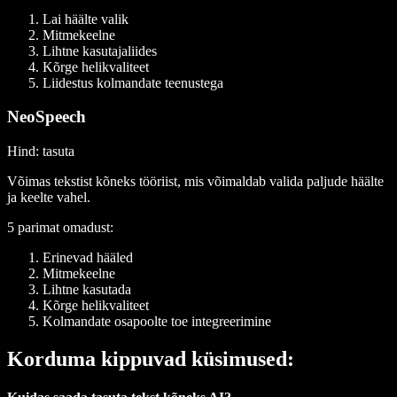
Lai häälte valik
Mitmekeelne
Lihtne kasutajaliides
Kõrge helikvaliteet
Liidestus kolmandate teenustega
NeoSpeech
Hind
: tasuta
Võimas tekstist kõneks tööriist, mis võimaldab valida paljude häälte
ja keelte vahel.
5 parimat omadust
:
Erinevad hääled
Mitmekeelne
Lihtne kasutada
Kõrge helikvaliteet
Kolmandate osapoolte toe integreerimine
Korduma kippuvad küsimused: