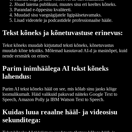
Jõuad laiema publikuni, muutes sisu eri keeltes kõneks.
Parandad e-õppesisu kvaliteeti.
Muudad sisu vaegnägijatele ligipääsetavamaks.
Lisad videotele ja podcastidele professionaalse hääle.
Tekst kõneks ja kõnetuvastuse erinevus:
Tekst kõneks muudab kirjutatud teksti kõneks, kõnetuvastus
muudab kõne tekstiks. Mõlemad kasutavad AI-d ja masinõpet, kuid
nende eesmärk on erinev.
Parim inimhäälega AI tekst kõneks
lahendus:
Parim AI tekst kõneks hääl on see, mis kõlab sinu jaoks kõige
loomulikumalt. Häid valikuid pakuvad näiteks Google Text to
Speech, Amazon Polly ja IBM Watson Text to Speech.
Kuidas luua reaalne hääl- ja videosisu
sekunditega: