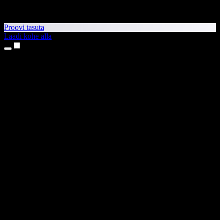
Proovi tasuta
Laadi kohe alla
Tooted
Tekst kõneks
iPhone’i ja iPadi rakendused
Androidi rakendus
Chrome’i laiendus
Edge’i laiendus
Veebirakendus
Maci rakendus
Windowsi rakendus