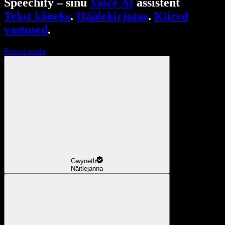
Speechify – sinu
Voice AI
assistent
Tekst kõneks
.
Häälekirjutus
.
Kiired
vastused
.
Proovi tasuta
Gwyneth
Näitlejanna