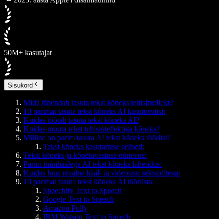
50M+ kasutajat
Sisukord
Mida tähendab tasuta tekst kõneks tehisintellekt?
10 parimat tasuta tekst kõneks AI kasutusviisi:
Kuidas töötab tasuta tekst kõneks AI?
Kuidas muuta tekst tehisintellektiga kõneks?
Milline on parim tasuta AI tekst kõneks tööriist?
Tekst kõneks kasutamise eelised:
Tekst kõneks ja kõnetuvastuse erinevus:
Parim inimhäälega AI tekst kõneks lahendus:
Kuidas luua reaalne hääl- ja videosisu sekunditega:
10 parimat tasuta tekst kõneks AI tööriista:
Speechify Text to Speech
Google Text to Speech
Amazon Polly
IBM Watson Text to Speech