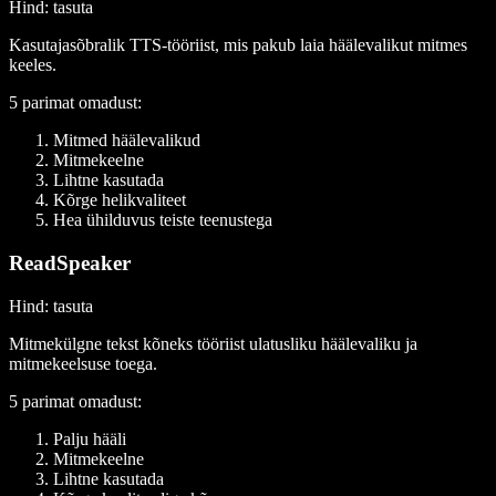
Hind
: tasuta
Kasutajasõbralik TTS-tööriist, mis pakub laia häälevalikut mitmes
keeles.
5 parimat omadust
:
Mitmed häälevalikud
Mitmekeelne
Lihtne kasutada
Kõrge helikvaliteet
Hea ühilduvus teiste teenustega
ReadSpeaker
Hind
: tasuta
Mitmekülgne tekst kõneks tööriist ulatusliku häälevaliku ja
mitmekeelsuse toega.
5 parimat omadust:
Palju hääli
Mitmekeelne
Lihtne kasutada