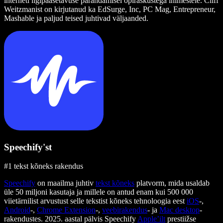
interneti ligipääsetavuse parandamisel õpiraskustega inimestele. Cliff
Weitzmanist on kirjutanud ka EdSurge, Inc, PC Mag, Entrepreneur,
Mashable ja paljud teised juhtivad väljaanded.
Speechify'st
#1 tekst kõneks rakendus
Speechify
on maailma juhtiv
tekst kõneks
platvorm, mida usaldab
üle 50 miljoni kasutaja ja millele on antud enam kui 500 000
viietärnilist arvustust selle tekstist kõneks tehnoloogia eest
iOS
-,
Android
-,
Chrome Extension
-,
veebirakendus
- ja
Mac desktop
-
rakendustes. 2025. aastal pälvis Speechify
Apple’ilt
prestiižse