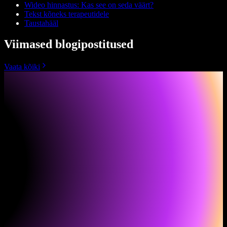
Wideo hinnastus: Kas see on seda väärt?
Tekst kõneks terapeutidele
Taustahääl
Viimased blogipostitused
Vaata kõiki