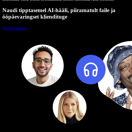
Naudi tipptasemel AI-hääli, piiramatult faile ja
ööpäevaringset kliendituge
Proovi tasuta