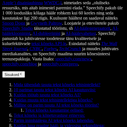
Apple’i disainiauhinna
WWDC-l
, nimetades seda „oluliseks
ressursiks, mis aitab inimestel paremini elada.” Speechify pakub üle
1 000 loodusliku kõlaga hääle rohkem kui 60 keeles ning seda
kasutatakse ligi 200 riigis. Kuulsuste häältest on saadaval näiteks
Snoop Dogg
ja
Gwyneth Paltrow
. Loojatele ja ettevõtetele pakub
Speechify Studio
täiustatud tööriistu, sh
AI-häälegeneraatorit
,
AI-
häälekloonimist
,
AI-dubleerimist
ja
AI-häälevahetust
. Speechify
panustab ka juhtivatesse toodetesse tänu kvaliteetsele ja
kuluefektiivsele
tekst kõneks API-le
. Esindatud näiteks
The Wall
Street Journal
,
CNBC
,
Forbes
,
TechCrunch
ja muudes juhtivates
meediakanalites, on Speechify maailma suurim kõnesünteesi
teenusepakkuja. Vaata lisaks:
speechify.com/news
,
speechify.com/blog
ja
speechify.com/press
.
Sisukord
Mida tähendab tasuta tekst kõneks tehisintellekt?
10 parimat tasuta tekst kõneks AI kasutusviisi:
Kuidas töötab tasuta tekst kõneks AI?
Kuidas muuta tekst tehisintellektiga kõneks?
Milline on parim tasuta AI tekst kõneks tööriist?
Tekst kõneks kasutamise eelised:
Tekst kõneks ja kõnetuvastuse erinevus:
Parim inimhäälega AI tekst kõneks lahendus:
Kuidas luua reaalne hääl- ja videosisu sekunditega: