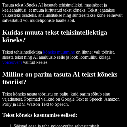
Tasuta tekst kõneks AI kasutab tehisintellekti, masinõpet ja
keeleanalüüsi, et muuta kirjutatud tekst kõneks. Tekst jagatakse
väikesteks osadeks, analüüsitakse ning sünteesitakse kõne eelnevalt
salvestatud või mudelipõhiste häälte abil.
Kuidas muuta tekst tehisintellektiga
kõneks?
Teksti tehisintellektiga
kõneks muutmine
on lihtne: vali tööriist,
sisesta tekst ning AI analüüsib selle ja loob loomuliku kõlaga
voiceover'i
valitud keeles.
Milline on parim tasuta AI tekst kõneks
tööriist?
Tekst kõneks tasuta tööriistu on palju, kuid parim sõltub sinu
vajadustest. Popimad valikud on Google Text to Speech, Amazon
Polly ja IBM Watson Text to Speech.
Tekst kõneks kasutamise eelised:
Säästad aega ja raha voiceover'ite salvestamiselt.