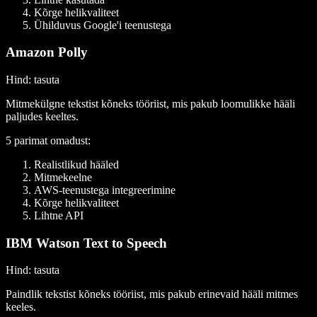
Kõrge helikvaliteet
Ühilduvus Google'i teenustega
Amazon Polly
Hind
: tasuta
Mitmekülgne tekstist kõneks tööriist, mis pakub loomulikke hääli
paljudes keeltes.
5 parimat omadust:
Realistlikud hääled
Mitmekeelne
AWS-teenustega integreerimine
Kõrge helikvaliteet
Lihtne API
IBM Watson Text to Speech
Hind
: tasuta
Paindlik tekstist kõneks tööriist, mis pakub erinevaid hääli mitmes
keeles.