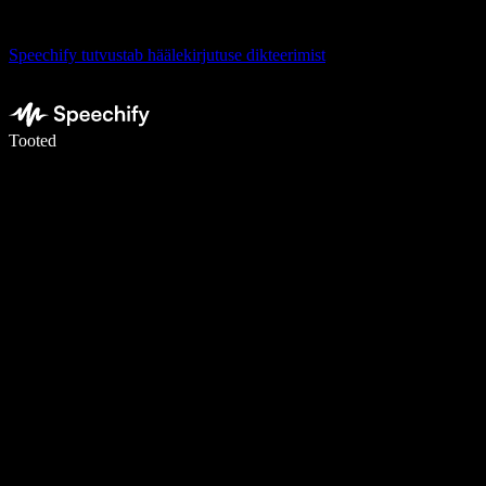
Speechify tutvustab häälekirjutuse dikteerimist
Kirjuta häälega 5× kiiremini
Tooted
Loe lähemalt