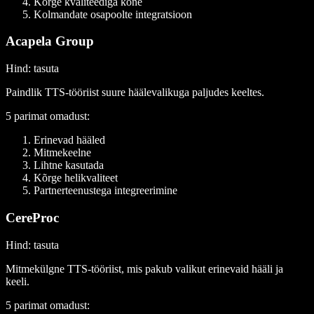
Kõrge kvaliteediga kõne
Kolmandate osapoolte integratsioon
Acapela Group
Hind
: tasuta
Paindlik TTS-tööriist suure häälevalikuga paljudes keeltes.
5 parimat omadust
:
Erinevad hääled
Mitmekeelne
Lihtne kasutada
Kõrge helikvaliteet
Partnerteenustega integreerimine
CereProc
Hind
: tasuta
Mitmekülgne TTS-tööriist, mis pakub valikut erinevaid hääli ja
keeli.
5 parimat omadust: