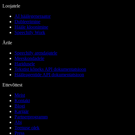
Loojatele
AI häälegeneraator
Dubleerimine
Hääle kloonimine
Speechify Work
Ärile
Speechify arendajatele
Meeskondadele
Haridusele
Tekstist kõneks API dokumentatsioon
Hääleagentide API dokumentatsioon
Ettevõttest
Meist
Kontakt
Blogi
Karjäär
Partnerprogramm
Abi
Teenuse olek
Press