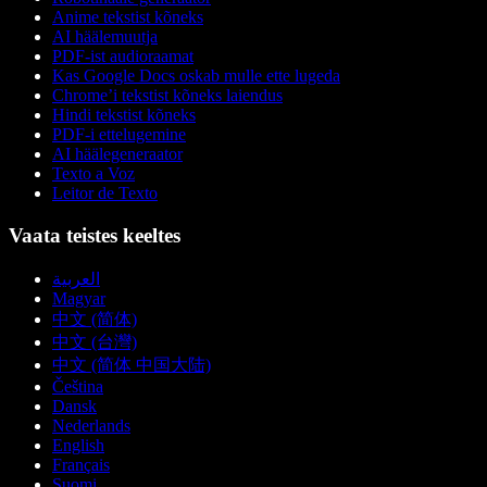
Anime tekstist kõneks
AI häälemuutja
PDF-ist audioraamat
Kas Google Docs oskab mulle ette lugeda
Chrome’i tekstist kõneks laiendus
Hindi tekstist kõneks
PDF-i ettelugemine
AI häälegeneraator
Texto a Voz
Leitor de Texto
Vaata teistes keeltes
العربية
Magyar
中文 (简体)
中文 (台灣)
中文 (简体 中国大陆)
Čeština
Dansk
Nederlands
English
Français
Suomi