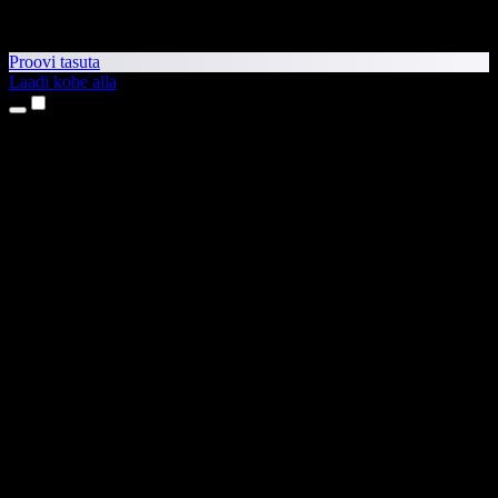
Proovi tasuta
Laadi kohe alla
Tooted
Tekst kõneks
iPhone’i ja iPadi rakendused
Androidi rakendus
Chrome’i laiendus
Edge’i laiendus
Veebirakendus
Maci rakendus
Windowsi rakendus