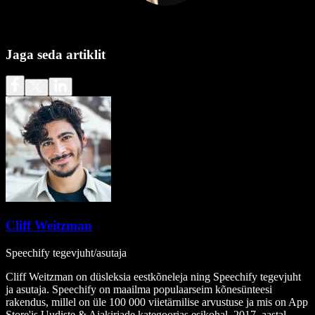
Jaga seda artiklit
Cliff Weitzman
Speechify tegevjuht/asutaja
Cliff Weitzman on düsleksia eestkõneleja ning Speechify tegevjuht
ja asutaja. Speechify on maailma populaarseim kõnesünteesi
rakendus, millel on üle 100 000 viietärnilise arvustuse ja mis on App
Store'is Uudiste & Ajakirjade kategoorias esikohal. 2017. aastal