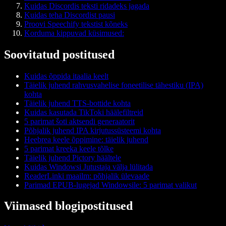
Kuidas Discordis teksti ridadeks jagada
Kuidas teha Discordist pausi
Proovi Speechify tekstist kõneks
Korduma kippuvad küsimused:
Soovitatud postitused
Kuidas õppida itaalia keelt
Täielik juhend rahvusvahelise foneetilise tähestiku (IPA)
kohta
Täielik juhend TTS-bottide kohta
Kuidas kasutada TikToki häälefiltreid
5 parimat šoti aktsendi generaatorit
Põhjalik juhend IPA kirjutussüsteemi kohta
Heebrea keele õppimine: täielik juhend
5 parimat kreeka keele tõlke
Täielik juhend Pictory häältele
Kuidas Windowsi Jutustaja välja lülitada
ReaderLinki maailm: põhjalik ülevaade
Parimad EPUB-lugejad Windowsile: 5 parimat valikut
Viimased blogipostitused