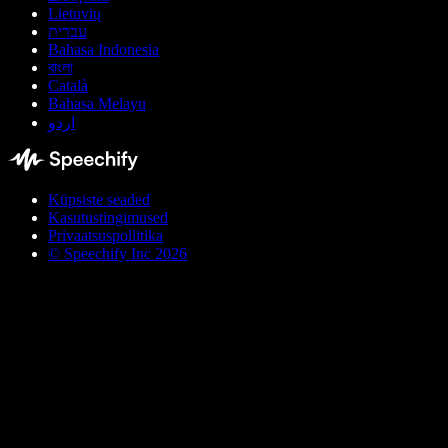
Lietuvių
עברית
Bahasa Indonesia
বাংলা
Català
Bahasa Melayu
اردو
Küpsiste seaded
Kasutustingimused
Privaatsuspoliitika
© Speechify Inc 2026