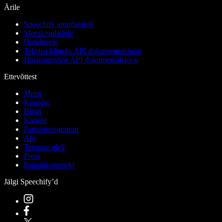
Ärile
Speechify arendajatele
Meeskondadele
Haridusele
Tekstist kõneks API dokumentatsioon
Hääleagentide API dokumentatsioon
Ettevõttest
Meist
Kontakt
Blogi
Karjäär
Partnerprogramm
Abi
Teenuse olek
Press
Brändikomplekt
Jälgi Speechify’d