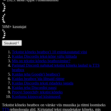
50M+ kasutajat
Sisukord
Tekstist kõneks beatbox'i 10 enimkasutatud viisi
Kuidas Discordis tekst-kõne välja lülitada
Mis on tekstist kõneks beatboximine?
Parimad Discordi naljakad tekstist kõneks laulud ja TTS
beatbox
Kuidas teha Google'i beatbox'i
Kuidas beatbox’ida lihtsaid rütme
Kuidas Discordis teksti ridadeks jagada
Kuidas teha Discordist pausi
Proovi Speechify tekstist kõneks
Korduma kippuvad küsimused:
Tekstist kõneks beatbox on värske viis muusika ja rütmi loomiseks
TTS
-tehnoloogia abil. Kirjutatud tekst muudetakse kõneks, mis