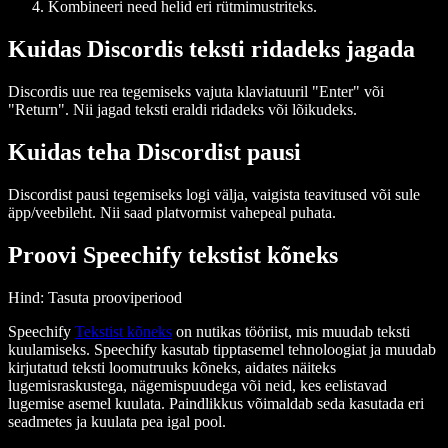
Kombineeri need helid eri rütmimustriteks.
Kuidas Discordis teksti ridadeks jagada
Discordis uue rea tegemiseks vajuta klaviatuuril "Enter" või
"Return". Nii jagad teksti eraldi ridadeks või lõikudeks.
Kuidas teha Discordist pausi
Discordist pausi tegemiseks logi välja, vaigista teavitused või sule
äpp/veebileht. Nii saad platvormist vahepeal puhata.
Proovi Speechify tekstist kõneks
Hind
: Tasuta prooviperiood
Speechify
Tekstist kõneks
on nutikas tööriist, mis muudab teksti
kuulamiseks. Speechify kasutab tipptasemel tehnoloogiat ja muudab
kirjutatud teksti loomutruuks kõneks, aidates näiteks
lugemisraskustega, nägemispuudega või neid, kes eelistavad
lugemise asemel kuulata. Paindlikkus võimaldab seda kasutada eri
seadmetes ja kuulata pea igal pool.