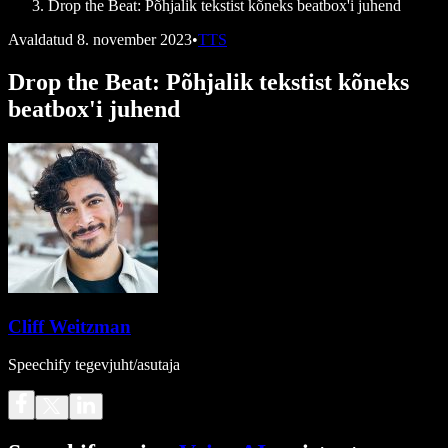
Drop the Beat: Põhjalik tekstist kõneks beatbox'i juhend
Avaldatud
8. november 2023
•
TTS
Drop the Beat: Põhjalik tekstist kõneks
beatbox'i juhend
Cliff Weitzman
Speechify tegevjuht/asutaja