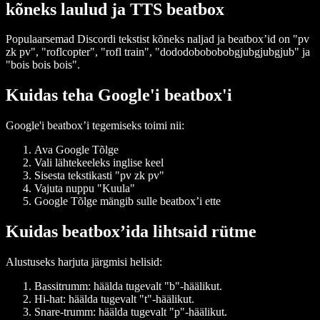
kõneks laulud ja TTS beatbox
Populaarsemad Discordi tekstist kõneks naljad ja beatbox’id on "pv
zk pv", "roflcopter", "rofl train", "dododobobobobgjubgjubgjub" ja
"bois bois bois".
Kuidas teha Google'i beatbox'i
Google'i beatbox’i tegemiseks toimi nii:
Ava Google Tõlge
Vali lähtekeeleks inglise keel
Sisesta tekstikasti "pv zk pv"
Vajuta nuppu "Kuula"
Google Tõlge mängib sulle beatbox’i ette
Kuidas beatbox’ida lihtsaid rütme
Alustuseks harjuta järgmisi helisid:
Bassitrumm: häälda tugevalt "b"-häälikut.
Hi-hat: häälda tugevalt "t"-häälikut.
Snare-trumm: häälda tugevalt "p"-häälikut.