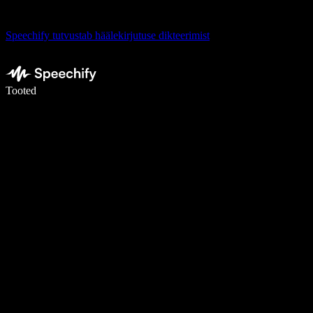
Speechify tutvustab häälekirjutuse dikteerimist
Kirjuta häälega 5× kiiremini
Tooted
Loe lähemalt