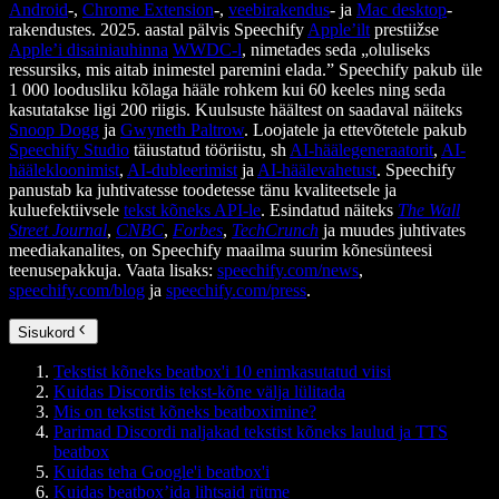
Android
-,
Chrome Extension
-,
veebirakendus
- ja
Mac desktop
-
rakendustes. 2025. aastal pälvis Speechify
Apple’ilt
prestiižse
Apple’i disainiauhinna
WWDC-l
, nimetades seda „oluliseks
ressursiks, mis aitab inimestel paremini elada.” Speechify pakub üle
1 000 loodusliku kõlaga hääle rohkem kui 60 keeles ning seda
kasutatakse ligi 200 riigis. Kuulsuste häältest on saadaval näiteks
Snoop Dogg
ja
Gwyneth Paltrow
. Loojatele ja ettevõtetele pakub
Speechify Studio
täiustatud tööriistu, sh
AI-häälegeneraatorit
,
AI-
häälekloonimist
,
AI-dubleerimist
ja
AI-häälevahetust
. Speechify
panustab ka juhtivatesse toodetesse tänu kvaliteetsele ja
kuluefektiivsele
tekst kõneks API-le
. Esindatud näiteks
The Wall
Street Journal
,
CNBC
,
Forbes
,
TechCrunch
ja muudes juhtivates
meediakanalites, on Speechify maailma suurim kõnesünteesi
teenusepakkuja. Vaata lisaks:
speechify.com/news
,
speechify.com/blog
ja
speechify.com/press
.
Sisukord
Tekstist kõneks beatbox'i 10 enimkasutatud viisi
Kuidas Discordis tekst-kõne välja lülitada
Mis on tekstist kõneks beatboximine?
Parimad Discordi naljakad tekstist kõneks laulud ja TTS
beatbox
Kuidas teha Google'i beatbox'i
Kuidas beatbox’ida lihtsaid rütme