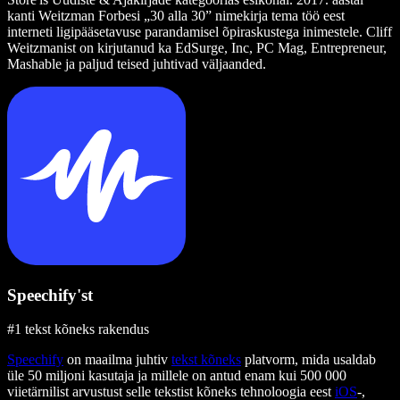
kanti Weitzman Forbesi „30 alla 30” nimekirja tema töö eest
interneti ligipääsetavuse parandamisel õpiraskustega inimestele. Cliff
Weitzmanist on kirjutanud ka EdSurge, Inc, PC Mag, Entrepreneur,
Mashable ja paljud teised juhtivad väljaanded.
Speechify'st
#1 tekst kõneks rakendus
Speechify
on maailma juhtiv
tekst kõneks
platvorm, mida usaldab
üle 50 miljoni kasutaja ja millele on antud enam kui 500 000
viietärnilist arvustust selle tekstist kõneks tehnoloogia eest
iOS
-,