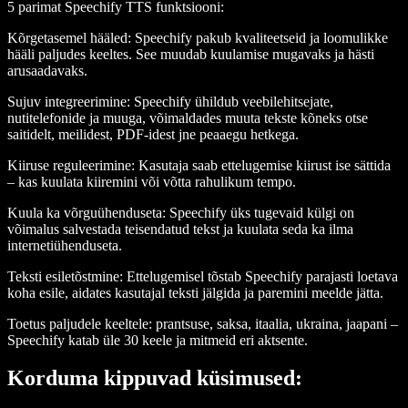
5 parimat Speechify TTS funktsiooni
:
Kõrgetasemel hääled
: Speechify pakub kvaliteetseid ja loomulikke
hääli paljudes keeltes. See muudab kuulamise mugavaks ja hästi
arusaadavaks.
Sujuv integreerimine
: Speechify ühildub veebilehitsejate,
nutitelefonide ja muuga, võimaldades muuta tekste kõneks otse
saitidelt, meilidest, PDF-idest jne peaaegu hetkega.
Kiiruse reguleerimine
: Kasutaja saab ettelugemise kiirust ise sättida
– kas kuulata kiiremini või võtta rahulikum tempo.
Kuula ka võrguühenduseta
: Speechify üks tugevaid külgi on
võimalus salvestada teisendatud tekst ja kuulata seda ka ilma
internetiühenduseta.
Teksti esiletõstmine
: Ettelugemisel tõstab Speechify parajasti loetava
koha esile, aidates kasutajal teksti jälgida ja paremini meelde jätta.
Toetus paljudele keeltele: prantsuse, saksa, itaalia, ukraina, jaapani –
Speechify katab üle 30 keele ja mitmeid eri aktsente.
Korduma kippuvad küsimused: