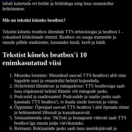
lubab katsetada eri helide ja löökidega ning luua omanäolise
helielamuse.
Mis on tekstist kõneks beatbox?
Tekstist kõneks beatbox ühendab TTS-tehnoloogia ja beatbox’i –
vokaalsed löökriistade rütmid. Beatbox on suuga trummide ja
muude pillide matkimine, kasutades huuli, keelt ja häält.
Tekstist kõneks beatbox'i 10
enimkasutatud viisi
Muusika loomine: Muusikud saavad TTS-beatboxi abil oma
lugudele uusi ja omanäolisi helisid kujundada.
Heliefektid filmidesse ja mängudesse: TTS beatboxiga saab
luua eripäraseid helisid filmide või mängude jaoks.
Podcastid ja raadiosaated: Podcastide ja raadio jaoks saab
kasutada TTS beatbox'i, et lisada sisule loovust ja vürtsi.
Õppimine: Õpetajad saavad TTS beatbox’i abil õpetada rütme
ja helimustreid lõbusalt ja kaasahaaravalt.
Sotsiaalmeedia sisu: TikToki ja Instagrami videoid saab TTS
beatbox'iga muuta palju värvikamaks.
Reklaam: Reklaamide jaoks saab luua meeldejäävaid ja