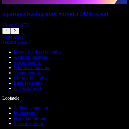
5 parimat häälagentide ettevõtet 2026. aastal
28. aprill 2026
1
Vaata kõiki
Tekstist kõneks
iPhone’i ja iPadi rakendus
Androidi rakendus
Maci rakendus
Windowsi rakendus
Veebirakendus
Chrome’i laiendus
Edge’i laiendus
Allalaadimised
Loojatele
AI häälegeneraator
Dubleerimine
Hääle kloonimine
Speechify Work