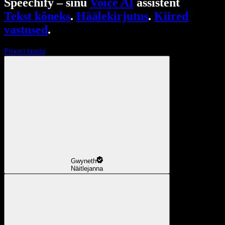
Speechify – sinu
Voice AI
assistent
Tekst kõneks
.
Häälekirjutus
.
Kiired
vastused
.
Proovi tasuta
Gwyneth
Näitlejanna