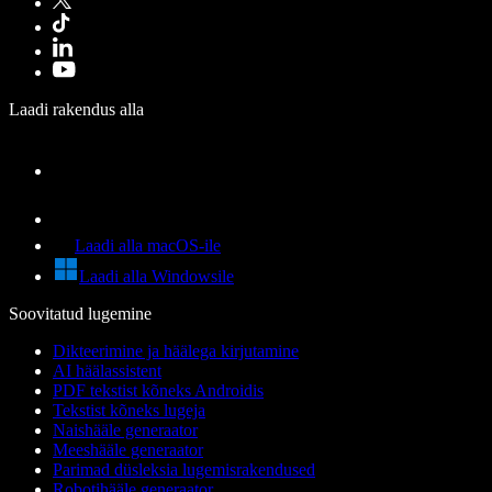
Laadi rakendus alla
Laadi alla macOS-ile
Laadi alla Windowsile
Soovitatud lugemine
Dikteerimine ja häälega kirjutamine
AI häälassistent
PDF tekstist kõneks Androidis
Tekstist kõneks lugeja
Naishääle generaator
Meeshääle generaator
Parimad düsleksia lugemisrakendused
Robotihääle generaator