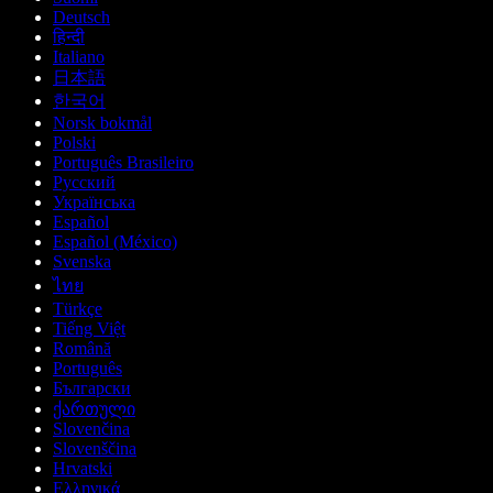
Deutsch
हिन्दी
Italiano
日本語
한국어
Norsk bokmål
Polski
Português Brasileiro
Русский
Українська
Español
Español (México)
Svenska
ไทย
Türkçe
Tiếng Việt
Română
Português
Български
ქართული
Slovenčina
Slovenščina
Hrvatski
Ελληνικά