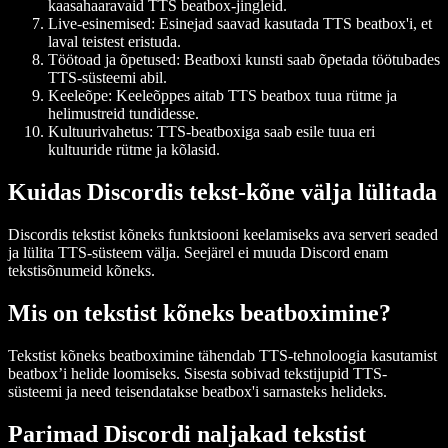
kaasahaaravaid TTS beatbox-jingleid.
Live-esinemised: Esinejad saavad kasutada TTS beatbox'i, et
laval teistest eristuda.
Töötoad ja õpetused: Beatboxi kunsti saab õpetada töötubades
TTS-süsteemi abil.
Keeleõpe: Keeleõppes aitab TTS beatbox tuua rütme ja
helimustreid tundidesse.
Kultuurivahetus: TTS-beatboxiga saab esile tuua eri
kultuuride rütme ja kõlasid.
Kuidas Discordis tekst-kõne välja lülitada
Discordis tekstist kõneks funktsiooni keelamiseks ava serveri seaded
ja lülita TTS-süsteem välja. Seejärel ei muuda Discord enam
tekstisõnumeid kõneks.
Mis on tekstist kõneks beatboximine?
Tekstist kõneks beatboximine tähendab TTS-tehnoloogia kasutamist
beatbox’i helide loomiseks. Sisesta sobivad tekstijupid TTS-
süsteemi ja need teisendatakse beatbox'i sarnasteks helideks.
Parimad Discordi naljakad tekstist