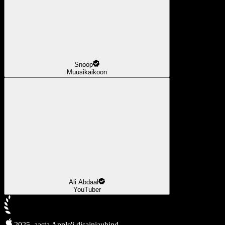
Snoop
Muusikaikoon
Ali Abdaal
YouTuber
2025. aasta Apple'i disainiauhind