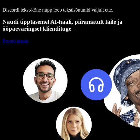
Discordi tekst-kõne nupp loeb tekstisõnumid valjult ette.
Naudi tipptasemel AI-hääli, piiramatult faile ja
ööpäevaringset kliendituge
Proovi tasuta