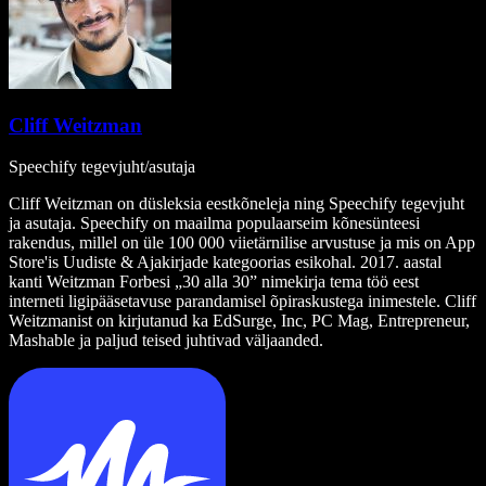
Cliff Weitzman
Speechify tegevjuht/asutaja
Cliff Weitzman on düsleksia eestkõneleja ning Speechify tegevjuht
ja asutaja. Speechify on maailma populaarseim kõnesünteesi
rakendus, millel on üle 100 000 viietärnilise arvustuse ja mis on App
Store'is Uudiste & Ajakirjade kategoorias esikohal. 2017. aastal
kanti Weitzman Forbesi „30 alla 30” nimekirja tema töö eest
interneti ligipääsetavuse parandamisel õpiraskustega inimestele. Cliff
Weitzmanist on kirjutanud ka EdSurge, Inc, PC Mag, Entrepreneur,
Mashable ja paljud teised juhtivad väljaanded.