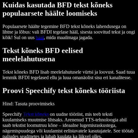
Kuidas kasutada BFD tekst kõneks
populaarsete häälte loomiseks
Populaarsete häälte tegemine BFD tekst kõneks lahendusega on
lihtne ja lõbus: vali BFDI tegelase hääl, sisesta soovitud tekst ja ongi
kõik! Sul on uus
hääl
, mida maailmaga jagada.
Tekst kõneks BFD eelised
meelelahutusena
Tekst kõneks BFD lisab meelelahutusele vürtsi ja loovust. Saad tuua
lemmik BFDI tegelased ellu ja luua omanäolist sisu eri kanalitesse.
Proovi Speechify tekst kõneks tööriista
Hind
: Tasuta proovimiseks
Speechify
Tekst kõneks
on uudne tööriist, mis teeb teksti
kuulamiseks muutmise lihtsaks. Arenenud TTS-tehnoloogia abil
saab tekstist loomutruu kõne – ideaalne lugemisraskustega,
nägemispuudega või kuulamist eelistavatele kasutajatele. See töötab
paljudes seadmetes ja lubab kuulata ka liikvel olles.