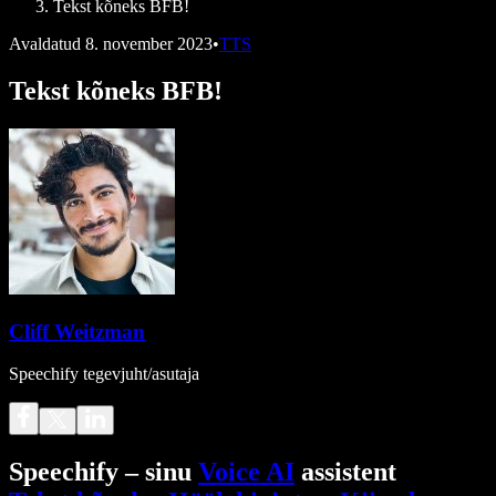
Tekst kõneks BFB!
Avaldatud
8. november 2023
•
TTS
Tekst kõneks BFB!
Cliff Weitzman
Speechify tegevjuht/asutaja
Speechify – sinu
Voice AI
assistent