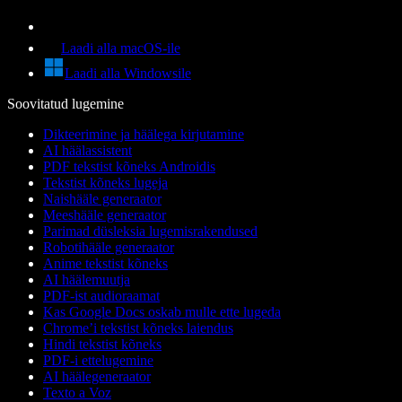
Laadi alla macOS-ile
Laadi alla Windowsile
Soovitatud lugemine
Dikteerimine ja häälega kirjutamine
AI häälassistent
PDF tekstist kõneks Androidis
Tekstist kõneks lugeja
Naishääle generaator
Meeshääle generaator
Parimad düsleksia lugemisrakendused
Robotihääle generaator
Anime tekstist kõneks
AI häälemuutja
PDF-ist audioraamat
Kas Google Docs oskab mulle ette lugeda
Chrome’i tekstist kõneks laiendus
Hindi tekstist kõneks
PDF-i ettelugemine
AI häälegeneraator
Texto a Voz