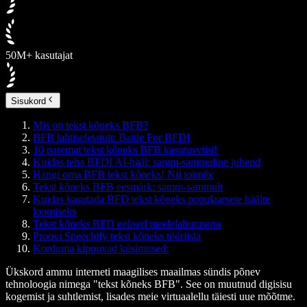
50M+ kasutajat
Sisukord
Mis on tekst kõneks BFB?
BFB lahtiseletatult: Battle For BFDI
10 paremat tekst kõneks BFB kasutusviisi!
Kuidas teha BFDI AI-hääl: samm-sammuline juhend
Hangi oma BFB tekst kõneks! Nii toimib:
Tekst kõneks BFB eesmärk: samm-sammult
Kuidas kasutada BFD tekst kõneks populaarsete häälte
loomiseks
Tekst kõneks BFD eelised meelelahutusena
Proovi Speechify tekst kõneks tööriista
Korduma kippuvad küsimused:
Ükskord ammu interneti maagilises maailmas sündis põnev
tehnoloogia nimega "tekst kõneks BFB". See on muutnud digisisu
kogemist ja suhtlemist, lisades meie virtuaalellu täiesti uue mõõtme.