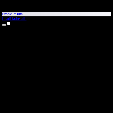
Proovi tasuta
Laadi kohe alla
Tooted
Tekst kõneks
iPhone’i ja iPadi rakendused
Androidi rakendus
Chrome’i laiendus
Edge’i laiendus
Veebirakendus
Maci rakendus
Windowsi rakendus