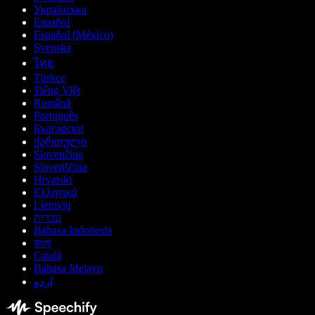
Українська
Español
Español (México)
Svenska
ไทย
Türkçe
Tiếng Việt
Română
Português
Български
ქართული
Slovenčina
Slovenščina
Hrvatski
Ελληνικά
Lietuvių
עברית
Bahasa Indonesia
বাংলা
Català
Bahasa Melayu
اردو