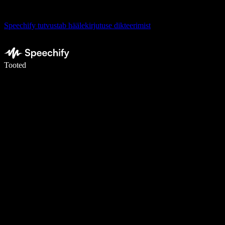
Speechify tutvustab häälekirjutuse dikteerimist
Kirjuta häälega 5× kiiremini
Tooted
Loe lähemalt