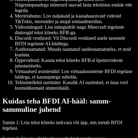
Nägemispuudega inimesed saavad lasta tekstisisu endale ette
lugeda.
Meelelahutus
: Loo naljakaid ja kaasahaaravaid videoid
TikTokis, meemides ja mujal sotsiaalmeedias.
Videomängud
: Lisa mängudele nagu Minecraft tegelaste
dialoogid tekst kõneks BFB-ga.
Discordi vestlused
: Vii Discordi vestlused uuele tasemele
BFDI tegelaste AI-häältega.
Audioraamatud
: Muuda raamatud audioraamatuteks, et neid
kuulata.
Õppevideod
: Kasuta tekst kõneks BFB-d õpetusvideote
jutustamiseks.
Virtuaalsed assistendid
: Loo virtuaalassistente BFDI tegelase
häälega, et kasutajatega suhelda.
Tehisintellekti uurimine
: Kasulik AI uurimisel, et luua veel
loomulikumaid sünteeshääli.
Kuidas teha BFDI AI-hääl: samm-
sammuline juhend
Samm 1: Leia tekst kõneks tarkvara või äpp, mis toetab BFDI
tegelasi.