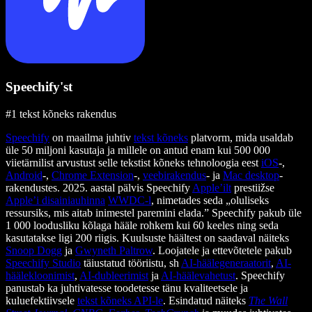
Speechify'st
#1 tekst kõneks rakendus
Speechify
on maailma juhtiv
tekst kõneks
platvorm, mida usaldab
üle 50 miljoni kasutaja ja millele on antud enam kui 500 000
viietärnilist arvustust selle tekstist kõneks tehnoloogia eest
iOS
-,
Android
-,
Chrome Extension
-,
veebirakendus
- ja
Mac desktop
-
rakendustes. 2025. aastal pälvis Speechify
Apple’ilt
prestiižse
Apple’i disainiauhinna
WWDC-l
, nimetades seda „oluliseks
ressursiks, mis aitab inimestel paremini elada.” Speechify pakub üle
1 000 loodusliku kõlaga hääle rohkem kui 60 keeles ning seda
kasutatakse ligi 200 riigis. Kuulsuste häältest on saadaval näiteks
Snoop Dogg
ja
Gwyneth Paltrow
. Loojatele ja ettevõtetele pakub
Speechify Studio
täiustatud tööriistu, sh
AI-häälegeneraatorit
,
AI-
häälekloonimist
,
AI-dubleerimist
ja
AI-häälevahetust
. Speechify
panustab ka juhtivatesse toodetesse tänu kvaliteetsele ja
kuluefektiivsele
tekst kõneks API-le
. Esindatud näiteks
The Wall