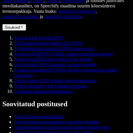
Street Journal
,
CNBC
,
Forbes
,
TechCrunch
ja muudes juhtivates
meediakanalites, on Speechify maailma suurim kõnesünteesi
teenusepakkuja. Vaata lisaks:
speechify.com/news
,
speechify.com/blog
ja
speechify.com/press
.
Sisukord
Mis on tekst kõneks BFB?
BFB lahtiseletatult: Battle For BFDI
10 paremat tekst kõneks BFB kasutusviisi!
Kuidas teha BFDI AI-hääl: samm-sammuline juhend
Hangi oma BFB tekst kõneks! Nii toimib:
Tekst kõneks BFB eesmärk: samm-sammult
Kuidas kasutada BFD tekst kõneks populaarsete häälte
loomiseks
Tekst kõneks BFD eelised meelelahutusena
Proovi Speechify tekst kõneks tööriista
Korduma kippuvad küsimused:
Soovitatud postitused
Tekst kõneks lapsehäälega
Teksti kõneks muundamise maagiline maailm
Staaride hääled: kuulsuste tekst kõneks tõuseb esile
Avasta Tekstist Kõneni Võlu CapCut PC-s