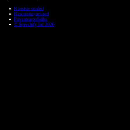
Küpsiste seaded
Kasutustingimused
Privaatsuspoliitika
© Speechify Inc 2026