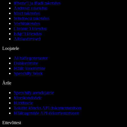
iPhone’i ja iPadi rakendus
Androidi rakendus
Maci rakendus
Windowsi rakendus
Veebirakendus
Chrome’i laiendus
Edge’i laiendus
Allalaadimised
Loojatele
AI häälegeneraator
Dubleerimine
Hääle kloonimine
Speechify Work
Ärile
Speechify arendajatele
Meeskondadele
Haridusele
Tekstist kõneks API dokumentatsioon
Hääleagentide API dokumentatsioon
Ettevõttest