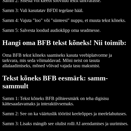
Samm 2: Sisesta või kleebi soovitud tekst tarkvarasse.
Samm 3: Vali kasutatav BFDI tegelase hääl.
Samm 4: Vajuta "loo" või "sünteesi" nuppu, et muuta tekst kõneks.
Samm 5: Salvesta loodud audioklipp oma seadmesse.
Hangi oma BFB tekst kõneks! Nii toimib:
Oma BFB tekst kõneks saamiseks kasuta veebiplatvorme ja
tarkvara, mis seda võimaldavad. Mõni neist on tasuta
allalaadimiseks, mõned võivad vajada tasu maksmist.
Tekst kõneks BFB eesmärk: samm-
sammult
Samm 1: Tekst kõneks BFB põhieesmärk on teha digisisu
kättesaadavamaks ja interaktiivsemaks.
Samm 2: See on ka väärtuslik tööriist keeleõppes ja meelelahutuses.
Samm 3: Lisaks mängib see olulist rolli AI arendamises ja uurimises.