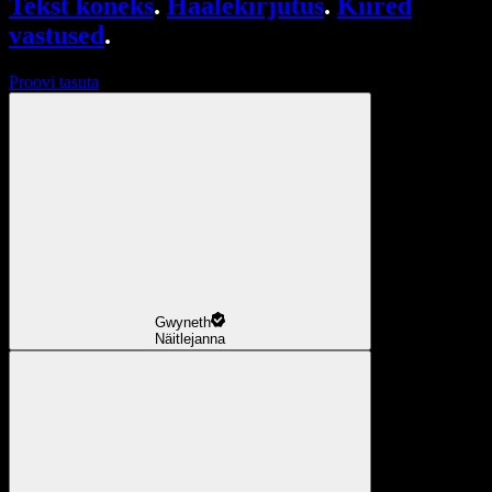
Tekst kõneks
.
Häälekirjutus
.
Kiired
vastused
.
Proovi tasuta
Gwyneth
Näitlejanna