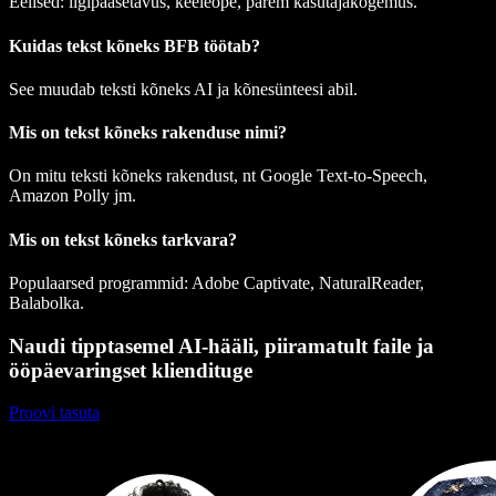
Eelised: ligipääsetavus, keeleõpe, parem kasutajakogemus.
Kuidas tekst kõneks BFB töötab?
See muudab teksti kõneks AI ja kõnesünteesi abil.
Mis on tekst kõneks rakenduse nimi?
On mitu teksti kõneks rakendust, nt Google Text-to-Speech,
Amazon Polly jm.
Mis on tekst kõneks tarkvara?
Populaarsed programmid: Adobe Captivate, NaturalReader,
Balabolka.
Naudi tipptasemel AI-hääli, piiramatult faile ja
ööpäevaringset kliendituge
Proovi tasuta