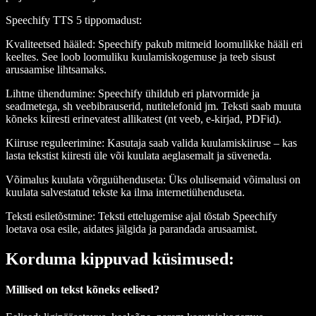
Speechify TTS 5 tippomadust
:
Kvaliteetsed hääled
: Speechify pakub mitmeid loomulikke hääli eri
keeltes. See loob loomuliku kuulamiskogemuse ja teeb sisust
arusaamise lihtsamaks.
Lihtne ühendumine
: Speechify ühildub eri platvormide ja
seadmetega, sh veebibrauserid, nutitelefonid jm. Teksti saab muuta
kõneks kiiresti erinevatest allikatest (nt veeb, e-kirjad, PDFid).
Kiiruse reguleerimine
: Kasutaja saab valida kuulamiskiiruse – kas
lasta tekstist kiiresti üle või kuulata aeglasemalt ja süveneda.
Võimalus kuulata võrguühenduseta
: Üks olulisemaid võimalusi on
kuulata salvestatud tekste ka ilma internetiühenduseta.
Teksti esiletõstmine
: Teksti ettelugemise ajal tõstab Speechify
loetava osa esile, aidates jälgida ja parandada arusaamist.
Korduma kippuvad küsimused:
Millised on tekst kõneks eelised?