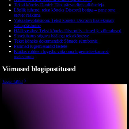
Teksti kõneks Daniel: Tänapäeva digitaalkõneleja
Lõplik juhend: tekst kõneks Discordi botiga – pane oma
server rääkima
Vokaalrevolutsioon: Tekst kõneks Discordi häälekanali
vallapäästmine
Häälevestlus: Tekst kõneks Discordis – imed ja võimalused
Sissejuhatus sügava häälega tekstkõnesse
Tekst kõneks dokumendid: Sõnade sümfoonia
Parimad lugemissaidid lastele
Kuidas rohkem lugeda: võta oma lugemisteekonnast
maksimum
Viimased blogipostitused
Vaata kõiki