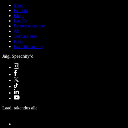
Meist
Kontakt
Blogi
Karjäär
Partnerprogramm
Abi
Teenuse olek
Press
Brändikomplekt
Jälgi Speechify’d
Laadi rakendus alla