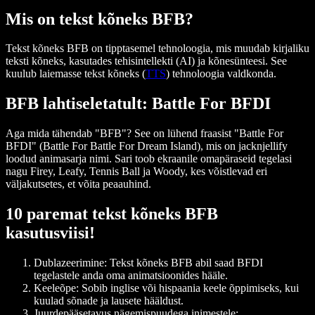
Mis on tekst kõneks BFB?
Tekst kõneks BFB on tipptasemel tehnoloogia, mis muudab kirjaliku
teksti kõneks, kasutades tehisintellekti (AI) ja kõnesünteesi. See
kuulub laiemasse tekst kõneks (
TTS
) tehnoloogia valdkonda.
BFB lahtiseletatult: Battle For BFDI
Aga mida tähendab "BFB"? See on lühend fraasist "Battle For
BFDI" (Battle For Battle For Dream Island), mis on jacknjellify
loodud animasarja nimi. Sari toob ekraanile omapäraseid tegelasi
nagu Firey, Leafy, Tennis Ball ja Woody, kes võistlevad eri
väljakutsetes, et võita peaauhind.
10 paremat tekst kõneks BFB
kasutusviisi!
Dublazeerimine
: Tekst kõneks BFB abil saad BFDI
tegelastele anda oma animatsioonides hääle.
Keeleõpe
: Sobib inglise või hispaania keele õppimiseks, kui
kuulad sõnade ja lausete hääldust.
Juurdepääsetavus nägemispuudega inimestele
: