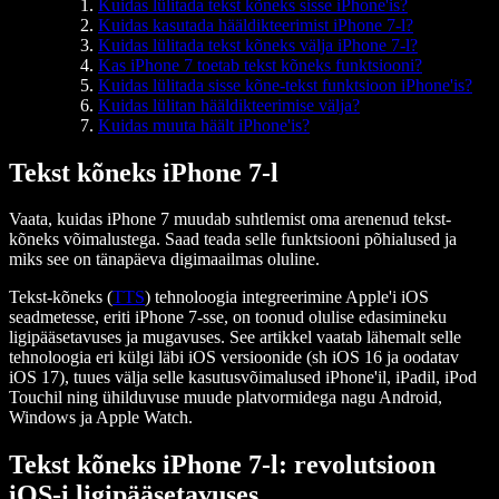
Kuidas lülitada tekst kõneks sisse iPhone'is?
Kuidas kasutada hääldikteerimist iPhone 7-l?
Kuidas lülitada tekst kõneks välja iPhone 7-l?
Kas iPhone 7 toetab tekst kõneks funktsiooni?
Kuidas lülitada sisse kõne-tekst funktsioon iPhone'is?
Kuidas lülitan hääldikteerimise välja?
Kuidas muuta häält iPhone'is?
Tekst kõneks iPhone 7-l
Vaata, kuidas iPhone 7 muudab suhtlemist oma arenenud tekst-
kõneks võimalustega. Saad teada selle funktsiooni põhialused ja
miks see on tänapäeva digimaailmas oluline.
Tekst-kõneks (
TTS
) tehnoloogia integreerimine Apple'i iOS
seadmetesse, eriti iPhone 7-sse, on toonud olulise edasimineku
ligipääsetavuses ja mugavuses. See artikkel vaatab lähemalt selle
tehnoloogia eri külgi läbi iOS versioonide (sh iOS 16 ja oodatav
iOS 17), tuues välja selle kasutusvõimalused iPhone'il, iPadil, iPod
Touchil ning ühilduvuse muude platvormidega nagu Android,
Windows ja Apple Watch.
Tekst kõneks iPhone 7-l: revolutsioon
iOS-i ligipääsetavuses