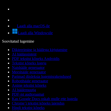
Laadi alla macOS-ile
Laadi alla Windowsile
Soovitatud lugemine
Dikteerimine ja häälega kirjutamine
AI häälassistent
PDF tekstist kõneks Androidis
Tekstist kõneks lugeja
Naishääle generaator
Meeshääle generaator
Parimad düsleksia lugemisrakendused
Robotihääle generaator
Anime tekstist kõneks
AI häälemuutja
PDF-ist audioraamat
Kas Google Docs oskab mulle ette lugeda
Chrome’i tekstist kõneks laiendus
Hindi tekstist kõneks