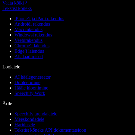
Vaata kõiki
Tekstist kõneks
iPhone’i ja iPadi rakendus
Androidi rakendus
Maci rakendus
Windowsi rakendus
Veebirakendus
Chrome’i laiendus
Edge’i laiendus
Allalaadimised
Loojatele
AI häälegeneraator
Dubleerimine
Hääle kloonimine
Speechify Work
Ärile
Speechify arendajatele
Meeskondadele
Haridusele
Tekstist kõneks API dokumentatsioon