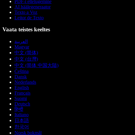
PDF-i ettelugemine
AI häälegeneraator
Texto a Voz
Leitor de Texto
Vaata teistes keeltes
العربية
Magyar
中文 (简体)
中文 (台灣)
中文 (简体 中国大陆)
Čeština
Dansk
Nederlands
English
Français
Suomi
Deutsch
हिन्दी
Italiano
日本語
한국어
Norsk bokmål