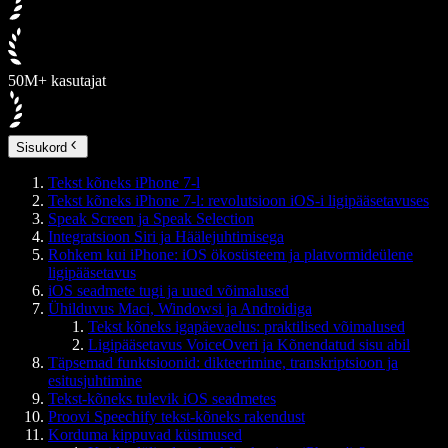
50M+ kasutajat
Sisukord
Tekst kõneks iPhone 7-l
Tekst kõneks iPhone 7-l: revolutsioon iOS-i ligipääsetavuses
Speak Screen ja Speak Selection
Integratsioon Siri ja Häälejuhtimisega
Rohkem kui iPhone: iOS ökosüsteem ja platvormideülene
ligipääsetavus
iOS seadmete tugi ja uued võimalused
Ühilduvus Maci, Windowsi ja Androidiga
Tekst kõneks igapäevaelus: praktilised võimalused
Ligipääsetavus VoiceOveri ja Kõnendatud sisu abil
Täpsemad funktsioonid: dikteerimine, transkriptsioon ja
esitusjuhtimine
Tekst-kõneks tulevik iOS seadmetes
Proovi Speechify tekst-kõneks rakendust
Korduma kippuvad küsimused