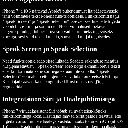
iPhone 7 ja iOS näitavad Apple'i pühendumust ligipääsetavusele
tänu võimsatele tekst-kõneks funktsioonidele. Funktsioonid nagu
"Speak Screen" ja "Speak Selection" lasevad seadmel ette lugeda
veebilehti, e-kirju ja sõnumeid. Need võimalused toetavad
nägemispuudega inimesi, aga sobivad ka mitmeks tegevuseks
korraga, sest saad teksti kuulata, samal ajal mujal tegutsedes.
Speak Screen ja Speak Selection
Need funktsioonid saab sisse lülitada Seadete rakenduse menüüs
"Ligipääsetavus". "Speak Screen" loeb kogu ekraanil oleva teksti
ette, kui tõmmata kahe sõrmega ekraani ülevalt alla. "Speak
Selection" võimaldab ettelugemiseks valida konkreetse tekstijupi.
Kasutajad saavad ka ettelugemise kiirust oma soovi järgi
reguleerida.
Integratsioon Siri ja Häälejuhtimisega
iPhone 7 virtuaalassistent Siri töötab sujuvalt tekst-kõneks
funktsioonidega koos. Kasutajad saavad Sirilt paluda teavitusi ette
lugeda või sõnumitele häälega vastata. Lisaks tõi uuem iOS (nt iOS
16) kaasa Häälejuhtimise, mis võimaldab veel rohkem häälkäsklusi