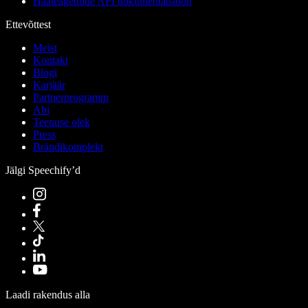
Hääleagentide API dokumentatsioon
Ettevõttest
Meist
Kontakt
Blogi
Karjäär
Partnerprogramm
Abi
Teenuse olek
Press
Brändikomplekt
Jälgi Speechify’d
Laadi rakendus alla