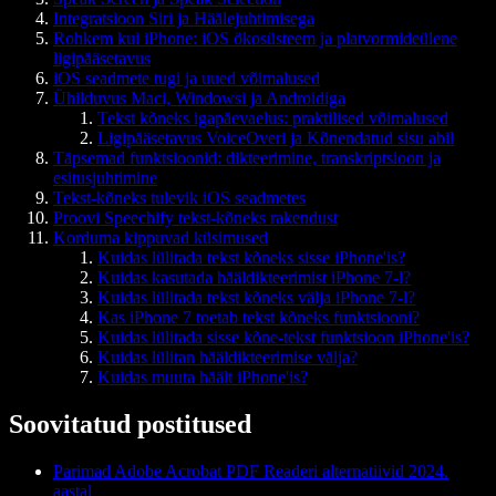
Integratsioon Siri ja Häälejuhtimisega
Rohkem kui iPhone: iOS ökosüsteem ja platvormideülene
ligipääsetavus
iOS seadmete tugi ja uued võimalused
Ühilduvus Maci, Windowsi ja Androidiga
Tekst kõneks igapäevaelus: praktilised võimalused
Ligipääsetavus VoiceOveri ja Kõnendatud sisu abil
Täpsemad funktsioonid: dikteerimine, transkriptsioon ja
esitusjuhtimine
Tekst-kõneks tulevik iOS seadmetes
Proovi Speechify tekst-kõneks rakendust
Korduma kippuvad küsimused
Kuidas lülitada tekst kõneks sisse iPhone'is?
Kuidas kasutada hääldikteerimist iPhone 7-l?
Kuidas lülitada tekst kõneks välja iPhone 7-l?
Kas iPhone 7 toetab tekst kõneks funktsiooni?
Kuidas lülitada sisse kõne-tekst funktsioon iPhone'is?
Kuidas lülitan hääldikteerimise välja?
Kuidas muuta häält iPhone'is?
Soovitatud postitused
Parimad Adobe Acrobat PDF Readeri alternatiivid 2024.
aastal