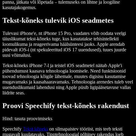
panna, jätkata või lõpetada – tulemuseks on lihtne ja loogiline
kasutajakogemus.
Tekst-kõneks tulevik iOS seadmetes
Tulevasi iPhone'e, nt iPhone 15 Pro, vaadates võib oodata veelgi
täiuslikumat tekst-kõneks tuge, kus kasutatakse tehisintellekti
loomulikuma ja reageerivama häälsünteesi jaoks. Apple arendab
pidevalt iOS-i (nt spekuleeritud iOS 17 uuendused), tuues juurde
uusi võimalusi.
Tekst-kõneks iPhone 7-l ja teistel iOS seadmetel näitab Apple'i
pühendumust kaasava tehnoloogia loomisele. Need funktsioonid
toovad tehnoloogia kõigile lähemale, muutes digisisu kasutamise
mugavamaks ja kaasahaaravamaks. Tehnoloogia arenedes tuleb veel
uuenduslikumaid lahendusi ning Apple püsib ligipääsetavuse vallas
liidrite seas.
Proovi Speechify tekst-kõneks rakendust
Hind
: tasuta proovimiseks
Speechify
Tekst kõneks
on silmapaistev tööriist, mis teeb teksti
mugavalt kuulatavaks. Tipptehnoloogial põhinev rakendus loeb