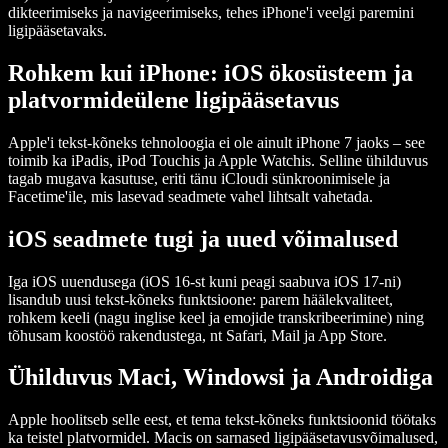
dikteerimiseks ja navigeerimiseks, tehes iPhone'i veelgi paremini
ligipääsetavaks.
Rohkem kui iPhone: iOS ökosüsteem ja
platvormideülene ligipääsetavus
Apple'i tekst-kõneks tehnoloogia ei ole ainult iPhone 7 jaoks – see
toimib ka iPadis, iPod Touchis ja Apple Watchis. Selline ühilduvus
tagab mugava kasutuse, eriti tänu iCloudi sünkroonimisele ja
Facetime'ile, mis lasevad seadmete vahel lihtsalt vahetada.
iOS seadmete tugi ja uued võimalused
Iga iOS uuendusega (iOS 16-st kuni peagi saabuva iOS 17-ni)
lisandub uusi tekst-kõneks funktsioone: parem häälekvaliteet,
rohkem keeli (nagu inglise keel ja emojide transkribeerimine) ning
tõhusam koostöö rakendustega, nt Safari, Mail ja App Store.
Ühilduvus Maci, Windowsi ja Androidiga
Apple hoolitseb selle eest, et tema tekst-kõneks funktsioonid töötaks
ka teistel platvormidel. Macis on sarnased ligipääsetavusvõimalused,