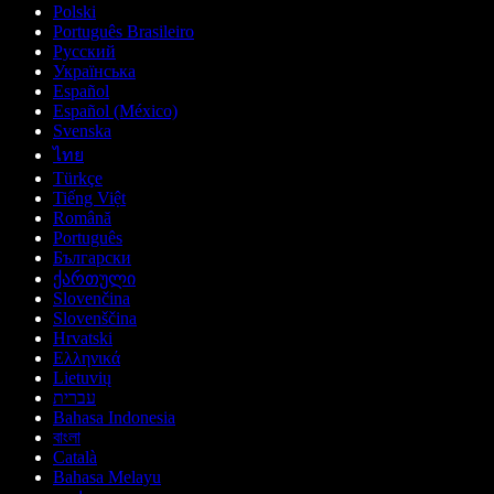
Polski
Português Brasileiro
Русский
Українська
Español
Español (México)
Svenska
ไทย
Türkçe
Tiếng Việt
Română
Português
Български
ქართული
Slovenčina
Slovenščina
Hrvatski
Ελληνικά
Lietuvių
עברית
Bahasa Indonesia
বাংলা
Català
Bahasa Melayu