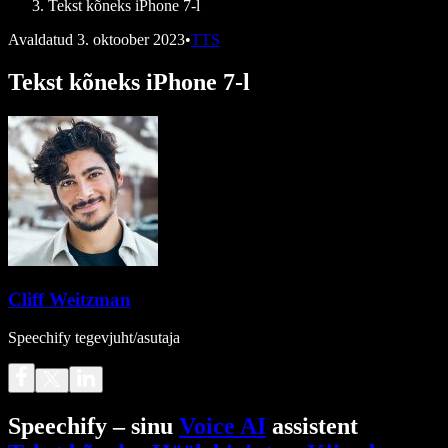
Tekst kõneks iPhone 7-l
Avaldatud
3. oktoober 2023
•
TTS
Tekst kõneks iPhone 7-l
Cliff Weitzman
Speechify tegevjuht/asutaja
Speechify – sinu
Voice AI
assistent