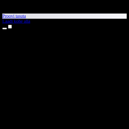
Proovi tasuta
Laadi kohe alla
Tooted
Tekst kõneks
iPhone’i ja iPadi rakendused
Androidi rakendus
Chrome’i laiendus
Edge’i laiendus
Veebirakendus
Maci rakendus
Windowsi rakendus