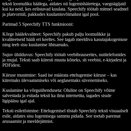
teksti loomuliku häälega, aidates nii lugemishäiretega, vaegnägijaid
kui ka neid, kes eelistavad kuulata. Speechify töötab mitmel seadmel
ja platvormil, pakkudes kuulamisvõimalust igal pool.
Parimad 5 Speechify TTS funktsiooni
:
Kõrge häälekvaliteet
: Speechify pakub palju loomulikke ja
kvaliteetseid hääli eri keeltes. See tagab meeldiva kasutajakogemuse
ning teeb sisu kuulamise lihtsamaks.
Sujuv ühilduvus
: Speechify töötab veebibrauserites, nutitelefonides
ja mujal. Teksti saab kiiresti muuta kõneks, sh veebist, e-kirjadest ja
PDFidest.
Kiiruse muutmine
: Saad ise määrata ettelugemise kiiruse – kas
kiiremaks ülevaatamiseks või aeglasemaks süvenemiseks.
Kuulamine ka võrguühenduseta
: Oluline on Speechify võime
salvestada ja esitada teksti ka ilma internetita, tagades sisule
ligipääsu igal ajal.
Teksti esiletõstmine
: Ettelugemisel tõstab Speechify teksti visuaalselt
esile, aidates sisu lugemisega sammu pidada. See toetab paremat
arusaamist ja meeldejätmist.