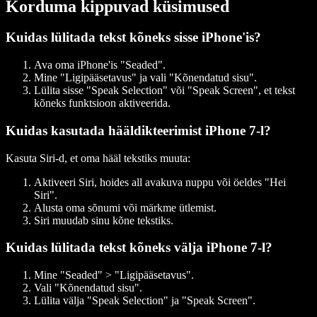
Korduma kippuvad küsimused
Kuidas lülitada tekst kõneks sisse iPhone'is?
Ava
oma iPhone'is "Seaded".
Mine "Ligipääsetavus" ja vali "Kõnendatud sisu".
Lülita sisse "Speak Selection" või "Speak Screen", et tekst
kõneks funktsioon aktiveerida.
Kuidas kasutada hääldikteerimist iPhone 7-l?
Kasuta Siri-d, et oma hääl tekstiks muuta:
Aktiveeri Siri, hoides all avakuva nuppu või öeldes "Hei
Siri".
Alusta oma sõnumi või märkme ütlemist.
Siri muudab sinu kõne tekstiks.
Kuidas lülitada tekst kõneks välja iPhone 7-l?
Mine "Seaded" > "Ligipääsetavus".
Vali "Kõnendatud sisu".
Lülita välja "Speak Selection" ja "Speak Screen".