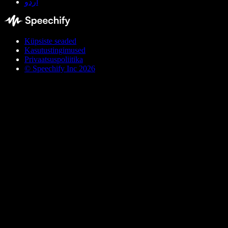
اردو
Küpsiste seaded
Kasutustingimused
Privaatsuspoliitika
© Speechify Inc 2026