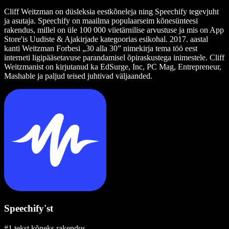
Cliff Weitzman on düsleksia eestkõneleja ning Speechify tegevjuht
ja asutaja. Speechify on maailma populaarseim kõnesünteesi
rakendus, millel on üle 100 000 viietärnilise arvustuse ja mis on App
Store'is Uudiste & Ajakirjade kategoorias esikohal. 2017. aastal
kanti Weitzman Forbesi „30 alla 30” nimekirja tema töö eest
interneti ligipääsetavuse parandamisel õpiraskustega inimestele. Cliff
Weitzmanist on kirjutanud ka EdSurge, Inc, PC Mag, Entrepreneur,
Mashable ja paljud teised juhtivad väljaanded.
Speechify'st
#1 tekst kõneks rakendus