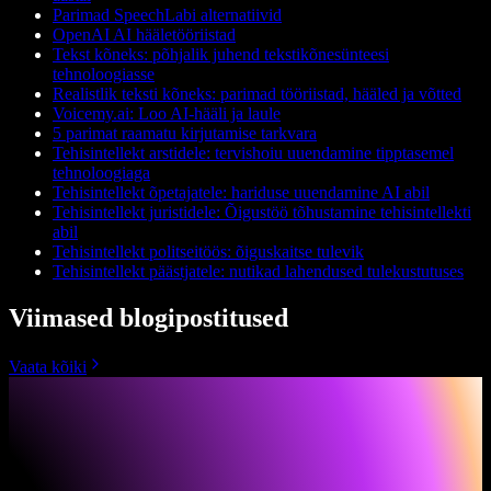
Parimad SpeechLabi alternatiivid
OpenAI AI hääletööriistad
Tekst kõneks: põhjalik juhend tekstikõnesünteesi
tehnoloogiasse
Realistlik teksti kõneks: parimad tööriistad, hääled ja võtted
Voicemy.ai: Loo AI-hääli ja laule
5 parimat raamatu kirjutamise tarkvara
Tehisintellekt arstidele: tervishoiu uuendamine tipptasemel
tehnoloogiaga
Tehisintellekt õpetajatele: hariduse uuendamine AI abil
Tehisintellekt juristidele: Õigustöö tõhustamine tehisintellekti
abil
Tehisintellekt politseitöös: õiguskaitse tulevik
Tehisintellekt päästjatele: nutikad lahendused tulekustutuses
Viimased blogipostitused
Vaata kõiki