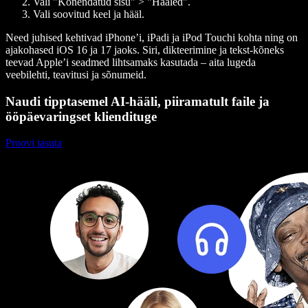
Vali "Kõnendatud sisu" > "Hääled".
Vali soovitud keel ja hääl.
Need juhised kehtivad iPhone’i, iPadi ja iPod Touchi kohta ning on
ajakohased iOS 16 ja 17 jaoks. Siri, dikteerimine ja tekst-kõneks
teevad Apple’i seadmed lihtsamaks kasutada – aita lugeda
veebilehti, teavitusi ja sõnumeid.
Naudi tipptasemel AI-hääli, piiramatult faile ja
ööpäevaringset kliendituge
Proovi tasuta