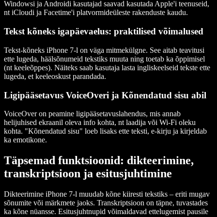
Windowsi ja Androidi kasutajad saavad kasutada Apple'i teenuseid,
nt iCloudi ja Facetime'i platvormideüleste rakenduste kaudu.
Tekst kõneks igapäevaelus: praktilised võimalused
Tekst-kõneks iPhone 7-l on väga mitmekülgne. See aitab teavitusi
ette lugeda, häälsõnumeid tekstiks muuta ning toetab ka õppimisel
(nt keeleõppes). Näiteks saab kasutaja lasta ingliskeelseid tekste ette
lugeda, et keeleoskust parandada.
Ligipääsetavus VoiceOveri ja Kõnendatud sisu abil
VoiceOver on peamine ligipääsetavuslahendus, mis annab
helijuhised ekraanil oleva info kohta, nt laadija või Wi-Fi oleku
kohta. "Kõnendatud sisu" loeb lisaks ette teksti, e-kirju ja kirjeldab
ka emotikone.
Täpsemad funktsioonid: dikteerimine,
transkriptsioon ja esitusjuhtimine
Dikteerimine iPhone 7-l muudab kõne kiiresti tekstiks – eriti mugav
sõnumite või märkmete jaoks. Transkriptsioon on täpne, tuvastades
ka kõne nüansse. Esitusjuhtnupid võimaldavad ettelugemist pausile