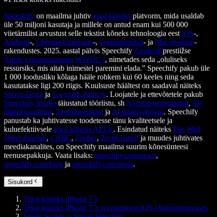
Speechify
on maailma juhtiv
tekst kõneks
platvorm, mida usaldab
üle 50 miljoni kasutaja ja millele on antud enam kui 500 000
viietärnilist arvustust selle tekstist kõneks tehnoloogia eest
iOS
-,
Android
-,
Chrome Extension
-,
veebirakendus
- ja
Mac desktop
-
rakendustes. 2025. aastal pälvis Speechify
Apple’ilt
prestiižse
Apple’i disainiauhinna
WWDC-l
, nimetades seda „oluliseks
ressursiks, mis aitab inimestel paremini elada.” Speechify pakub üle
1 000 loodusliku kõlaga hääle rohkem kui 60 keeles ning seda
kasutatakse ligi 200 riigis. Kuulsuste häältest on saadaval näiteks
Snoop Dogg
ja
Gwyneth Paltrow
. Loojatele ja ettevõtetele pakub
Speechify Studio
täiustatud tööriistu, sh
AI-häälegeneraatorit
,
AI-
häälekloonimist
,
AI-dubleerimist
ja
AI-häälevahetust
. Speechify
panustab ka juhtivatesse toodetesse tänu kvaliteetsele ja
kuluefektiivsele
tekst kõneks API-le
. Esindatud näiteks
The Wall
Street Journal
,
CNBC
,
Forbes
,
TechCrunch
ja muudes juhtivates
meediakanalites, on Speechify maailma suurim kõnesünteesi
teenusepakkuja. Vaata lisaks:
speechify.com/news
,
speechify.com/blog
ja
speechify.com/press
.
Sisukord
Tekst kõneks iPhone 7-l
Tekst kõneks iPhone 7-l: revolutsioon iOS-i ligipääsetavuses
Speak Screen ja Speak Selection