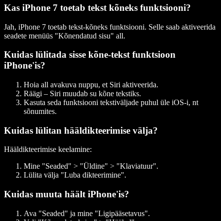
Kas iPhone 7 toetab tekst kõneks funktsiooni?
Jah, iPhone 7 toetab tekst-kõneks funktsiooni. Selle saab aktiveerida
seadete menüüs "Kõnendatud sisu" all.
Kuidas lülitada sisse kõne-tekst funktsioon
iPhone'is?
Hoia all avakuva nuppu, et Siri aktiveerida.
Räägi – Siri muudab su kõne tekstiks.
Kasuta seda funktsiooni tekstiväljade puhul üle iOS-i, nt
sõnumites.
Kuidas lülitan hääldikteerimise välja?
Hääldikteerimise keelamine:
Mine "Seaded" > "Üldine" > "Klaviatuur".
Lülita välja "Luba dikteerimine".
Kuidas muuta häält iPhone'is?
Ava "Seaded" ja mine "Ligipääsetavus".