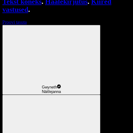
Tekst kõneks
.
Häälekirjutus
.
Kiired
vastused
.
Proovi tasuta
Gwyneth
Näitlejanna