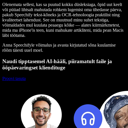
Olenemata sellest, kas sa puutud kokku düsleksiaga, õpid uut keelt
või püüad lihtsalt mahutada rohkem lugemist oma tihedasse päeva,
pakub Speechify tekst-kõneks ja OCR-tehnoloogia praktilist ning
kvaliteetset lahendust. See on muutnud minu suhet tekstiga,
võimaldades mul kuulata peaaegu kõike — alates kiirmärkmetest,
mida ma iPhone'is teen, kuni mahukate artikliteni, mida pean Macis
läbi töötama.
Anna Speechifyle võimalus ja avasta kirjutatud sõna kuulamise
rõõm täiesti uuel moel.
Naudi tipptasemel AI-hääli, piiramatult faile ja
ööpäevaringset kliendituge
Proovi tasuta