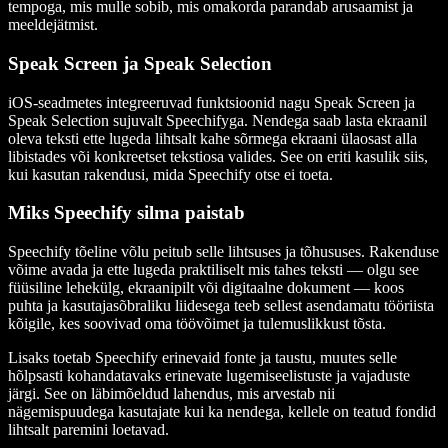
tempoga, mis mulle sobib, mis omakorda parandab arusaamist ja
meeldejätmist.
Speak Screen ja Speak Selection
iOS-seadmetes integreeruvad funktsioonid nagu Speak Screen ja
Speak Selection sujuvalt Speechifyga. Nendega saab lasta ekraanil
oleva teksti ette lugeda lihtsalt kahe sõrmega ekraani ülaosast alla
libistades või konkreetset tekstiosa valides. See on eriti kasulik siis,
kui kasutan rakendusi, mida Speechify otse ei toeta.
Miks Speechify silma paistab
Speechify tõeline võlu peitub selle lihtsuses ja tõhususes. Rakenduse
võime avada ja ette lugeda praktiliselt mis tahes teksti — olgu see
füüsiline lehekülg, ekraanipilt või digitaalne dokument — koos
puhta ja kasutajasõbraliku liidesega teeb sellest asendamatu tööriista
kõigile, kes soovivad oma töövõimet ja tulemuslikkust tõsta.
Lisaks toetab Speechify erinevaid fonte ja taustu, muutes selle
hõlpsasti kohandatavaks erinevate lugemiseelistuste ja vajaduste
järgi. See on läbimõeldud lahendus, mis arvestab nii
nägemispuudega kasutajate kui ka nendega, kellele on teatud fondid
lihtsalt paremini loetavad.