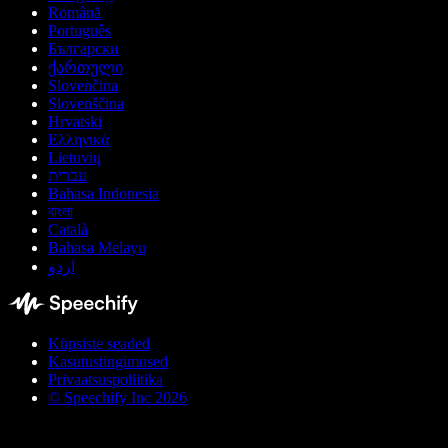
Română
Português
Български
ქართული
Slovenčina
Slovenščina
Hrvatski
Ελληνικά
Lietuvių
עברית
Bahasa Indonesia
বাংলা
Català
Bahasa Melayu
اردو
Küpsiste seaded
Kasutustingimused
Privaatsuspoliitika
© Speechify Inc 2026