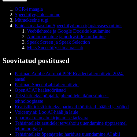
OCR-i maagia
Speechifyga alustamine
Mitmekeelne tugi
Kuidas ma kasutan Speechifyd oma igapäevases rutiinis
Veebilehtede ja Google Docside kuulamine
Audioraamatute ja podcastide kuulamine
Speak Screen ja Speak Selection
Miks Speechify silma paistab
Soovitatud postitused
Parimad Adobe Acrobat PDF Readeri alternatiivid 2024.
aastal
Parimad SpeechLabi alternatiivid
OpenAI AI hääletööriistad
Tekst kõneks: põhjalik juhend tekstikõnesünteesi
tehnoloogiasse
Realistlik teksti kõneks: parimad tööriistad, hääled ja võtted
Voicemy.ai: Loo AI-hääli ja laule
5 parimat raamatu kirjutamise tarkvara
Tehisintellekt arstidele: tervishoiu uuendamine tipptasemel
tehnoloogiaga
Tehisintellekt õpetajatele: hariduse uuendamine AI abil