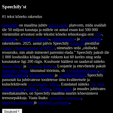
Speechify'st
#1 tekst kõneks rakendus
Speechify
on maailma juhtiv
tekst kõneks
platvorm, mida usaldab
üle 50 miljoni kasutaja ja millele on antud enam kui 500 000
viietärnilist arvustust selle tekstist kõneks tehnoloogia eest
iOS
-,
Android
-,
Chrome Extension
-,
veebirakendus
- ja
Mac desktop
-
rakendustes. 2025. aastal pälvis Speechify
Apple’ilt
prestiižse
Apple’i disainiauhinna
WWDC-l
, nimetades seda „oluliseks
ressursiks, mis aitab inimestel paremini elada.” Speechify pakub üle
1 000 loodusliku kõlaga hääle rohkem kui 60 keeles ning seda
kasutatakse ligi 200 riigis. Kuulsuste häältest on saadaval näiteks
Snoop Dogg
ja
Gwyneth Paltrow
. Loojatele ja ettevõtetele pakub
Speechify Studio
täiustatud tööriistu, sh
AI-häälegeneraatorit
,
AI-
häälekloonimist
,
AI-dubleerimist
ja
AI-häälevahetust
. Speechify
panustab ka juhtivatesse toodetesse tänu kvaliteetsele ja
kuluefektiivsele
tekst kõneks API-le
. Esindatud näiteks
The Wall
Street Journal
,
CNBC
,
Forbes
,
TechCrunch
ja muudes juhtivates
meediakanalites, on Speechify maailma suurim kõnesünteesi
teenusepakkuja. Vaata lisaks:
speechify.com/news
,
speechify.com/blog
ja
speechify.com/press
.
Sisukord