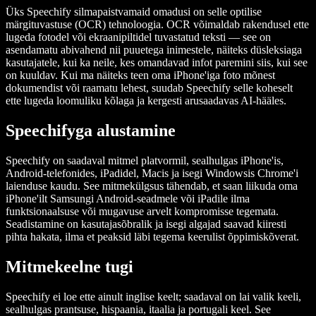
Üks Speechify silmapaistvamaid omadusi on selle optilise
märgituvastuse (OCR) tehnoloogia. OCR võimaldab rakendusel ette
lugeda fotodel või ekraanipiltidel tuvastatud teksti — see on
asendamatu abivahend nii puuetega inimestele, näiteks düsleksiaga
kasutajatele, kui ka neile, kes omandavad infot paremini siis, kui see
on kuuldav. Kui ma näiteks teen oma iPhone'iga foto mõnest
dokumendist või raamatu lehest, suudab Speechify selle koheselt
ette lugeda loomuliku kõlaga ja kergesti arusaadavas AI-hääles.
Speechifyga alustamine
Speechify on saadaval mitmel platvormil, sealhulgas iPhone'is,
Android-telefonides, iPadidel, Macis ja isegi Windowsis Chrome'i
laienduse kaudu. See mitmekülgsus tähendab, et saan liikuda oma
iPhone'ilt Samsungi Android-seadmele või iPadile ilma
funktsionaalsuse või mugavuse arvelt kompromisse tegemata.
Seadistamine on kasutajasõbralik ja isegi algajad saavad kiiresti
pihta hakata, ilma et peaksid läbi tegema keerulist õppimiskõverat.
Mitmekeelne tugi
Speechify ei loe ette ainult inglise keelt; saadaval on lai valik keeli,
sealhulgas prantsuse, hispaania, itaalia ja portugali keel. See