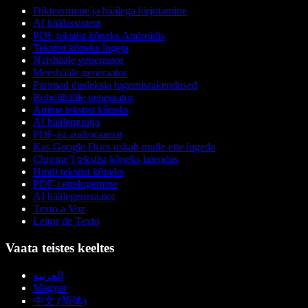
Dikteerimine ja häälega kirjutamine
AI häälassistent
PDF tekstist kõneks Androidis
Tekstist kõneks lugeja
Naishääle generaator
Meeshääle generaator
Parimad düsleksia lugemisrakendused
Robotihääle generaator
Anime tekstist kõneks
AI häälemuutja
PDF-ist audioraamat
Kas Google Docs oskab mulle ette lugeda
Chrome’i tekstist kõneks laiendus
Hindi tekstist kõneks
PDF-i ettelugemine
AI häälegeneraator
Texto a Voz
Leitor de Texto
Vaata teistes keeltes
العربية
Magyar
中文 (简体)