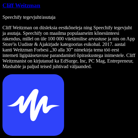
Cliff Weitzman
Speechify tegevjuht/asutaja
Cliff Weitzman on düsleksia eestkõneleja ning Speechify tegevjuht
ja asutaja. Speechify on maailma populaarseim kõnesünteesi
rakendus, millel on üle 100 000 viietärnilise arvustuse ja mis on App
Store'is Uudiste & Ajakirjade kategoorias esikohal. 2017. aastal
kanti Weitzman Forbesi „30 alla 30” nimekirja tema töö eest
interneti ligipääsetavuse parandamisel õpiraskustega inimestele. Cliff
Weitzmanist on kirjutanud ka EdSurge, Inc, PC Mag, Entrepreneur,
Mashable ja paljud teised juhtivad väljaanded.