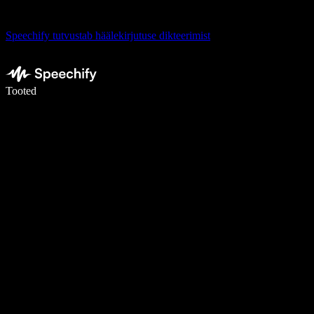
Speechify tutvustab häälekirjutuse dikteerimist
Kirjuta häälega 5× kiiremini
Tooted
Loe lähemalt