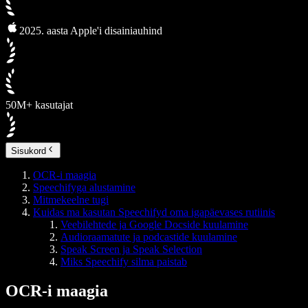
2025. aasta Apple'i disainiauhind
50M+ kasutajat
Sisukord
OCR-i maagia
Speechifyga alustamine
Mitmekeelne tugi
Kuidas ma kasutan Speechifyd oma igapäevases rutiinis
Veebilehtede ja Google Docside kuulamine
Audioraamatute ja podcastide kuulamine
Speak Screen ja Speak Selection
Miks Speechify silma paistab
OCR-i maagia