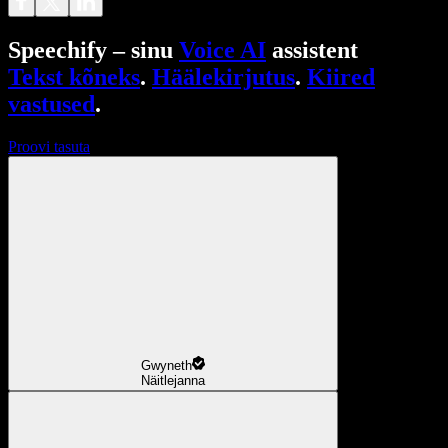
Speechify – sinu
Voice AI
assistent
Tekst kõneks
.
Häälekirjutus
.
Kiired
vastused
.
Proovi tasuta
Gwyneth
Näitlejanna