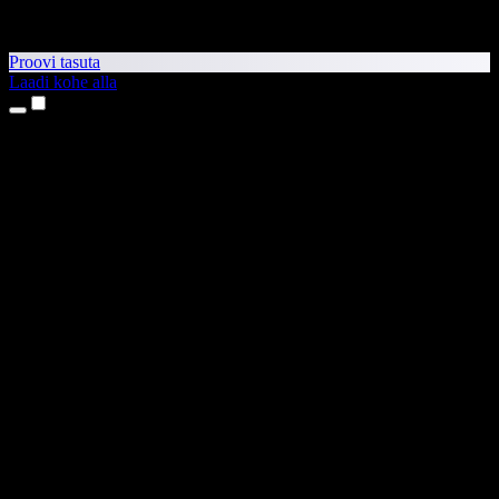
Proovi tasuta
Laadi kohe alla
Tooted
Tekst kõneks
iPhone’i ja iPadi rakendused
Androidi rakendus
Chrome’i laiendus
Edge’i laiendus
Veebirakendus
Maci rakendus
Windowsi rakendus