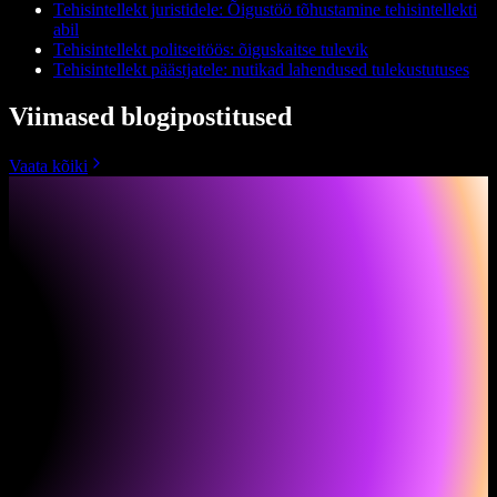
Tehisintellekt juristidele: Õigustöö tõhustamine tehisintellekti
abil
Tehisintellekt politseitöös: õiguskaitse tulevik
Tehisintellekt päästjatele: nutikad lahendused tulekustutuses
Viimased blogipostitused
Vaata kõiki