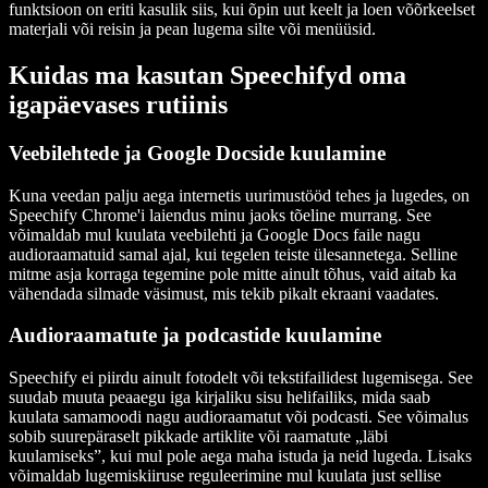
funktsioon on eriti kasulik siis, kui õpin uut keelt ja loen võõrkeelset
materjali või reisin ja pean lugema silte või menüüsid.
Kuidas ma kasutan Speechifyd oma
igapäevases rutiinis
Veebilehtede ja Google Docside kuulamine
Kuna veedan palju aega internetis uurimustööd tehes ja lugedes, on
Speechify Chrome'i laiendus minu jaoks tõeline murrang. See
võimaldab mul kuulata veebilehti ja Google Docs faile nagu
audioraamatuid samal ajal, kui tegelen teiste ülesannetega. Selline
mitme asja korraga tegemine pole mitte ainult tõhus, vaid aitab ka
vähendada silmade väsimust, mis tekib pikalt ekraani vaadates.
Audioraamatute ja podcastide kuulamine
Speechify ei piirdu ainult fotodelt või tekstifailidest lugemisega. See
suudab muuta peaaegu iga kirjaliku sisu helifailiks, mida saab
kuulata samamoodi nagu audioraamatut või podcasti. See võimalus
sobib suurepäraselt pikkade artiklite või raamatute „läbi
kuulamiseks”, kui mul pole aega maha istuda ja neid lugeda. Lisaks
võimaldab lugemiskiiruse reguleerimine mul kuulata just sellise