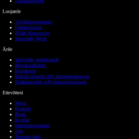
Allalaadimised
Loojatele
AI häälegeneraator
Dubleerimine
Hääle kloonimine
Speechify Work
Ärile
Speechify arendajatele
Meeskondadele
Haridusele
Tekstist kõneks API dokumentatsioon
Hääleagentide API dokumentatsioon
Ettevõttest
Meist
Kontakt
Blogi
Karjäär
Partnerprogramm
Abi
Teenuse olek