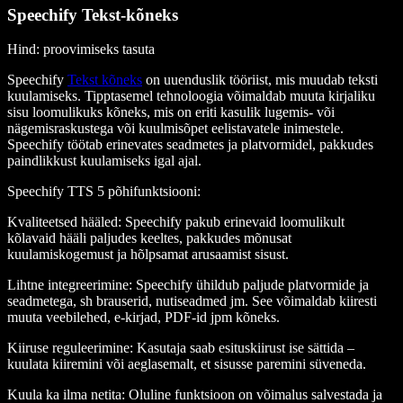
Speechify Tekst-kõneks
Hind
: proovimiseks tasuta
Speechify
Tekst kõneks
on uuenduslik tööriist, mis muudab teksti
kuulamiseks. Tipptasemel tehnoloogia võimaldab muuta kirjaliku
sisu loomulikuks kõneks, mis on eriti kasulik lugemis- või
nägemisraskustega või kuulmisõpet eelistavatele inimestele.
Speechify töötab erinevates seadmetes ja platvormidel, pakkudes
paindlikkust kuulamiseks igal ajal.
Speechify TTS 5 põhifunktsiooni
:
Kvaliteetsed hääled
: Speechify pakub erinevaid loomulikult
kõlavaid hääli paljudes keeltes, pakkudes mõnusat
kuulamiskogemust ja hõlpsamat arusaamist sisust.
Lihtne integreerimine
: Speechify ühildub paljude platvormide ja
seadmetega, sh brauserid, nutiseadmed jm. See võimaldab kiiresti
muuta veebilehed, e-kirjad, PDF-id jpm kõneks.
Kiiruse reguleerimine
: Kasutaja saab esituskiirust ise sättida –
kuulata kiiremini või aeglasemalt, et sisusse paremini süveneda.
Kuula ka ilma netita
: Oluline funktsioon on võimalus salvestada ja