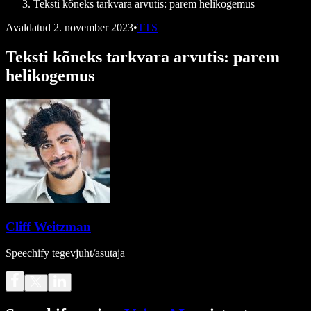
Teksti kõneks tarkvara arvutis: parem helikogemus
Avaldatud
2. november 2023
•
TTS
Teksti kõneks tarkvara arvutis: parem
helikogemus
Cliff Weitzman
Speechify tegevjuht/asutaja