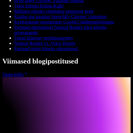
ePub luger Chrome: Parimad valikud
Tekst kõneks Käsna-Kalle
Millistes riikides räägitakse prantsuse keelt
Kuidas ma kasutan Speechify Chrome’i laiendust
Keeleoskuste arendamine Google'i hääldustööriistaga
Parimad alternatiivid Natural Reader tekst kõneks
programmile
Teksti kõnesse veebibrauserites
Natural Reader vs. Voice Dream
Parimad teksti kõneks rakendused
Viimased blogipostitused
Vaata kõiki