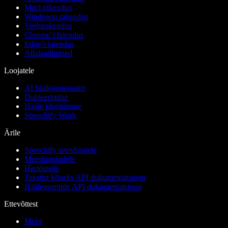
Maci rakendus
Windowsi rakendus
Veebirakendus
Chrome’i laiendus
Edge’i laiendus
Allalaadimised
Loojatele
AI häälegeneraator
Dubleerimine
Hääle kloonimine
Speechify Work
Ärile
Speechify arendajatele
Meeskondadele
Haridusele
Tekstist kõneks API dokumentatsioon
Hääleagentide API dokumentatsioon
Ettevõttest
Meist