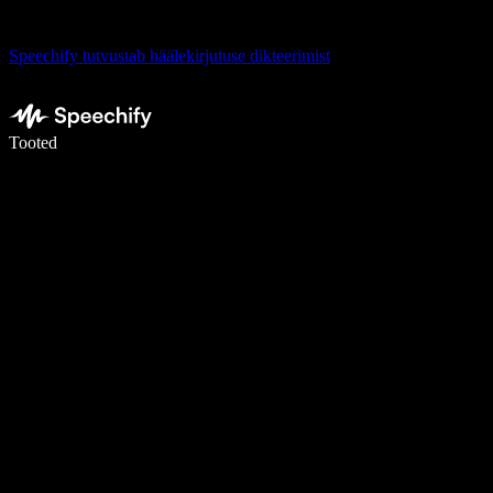
Speechify tutvustab häälekirjutuse dikteerimist
Kirjuta häälega 5× kiiremini
Tooted
Loe lähemalt