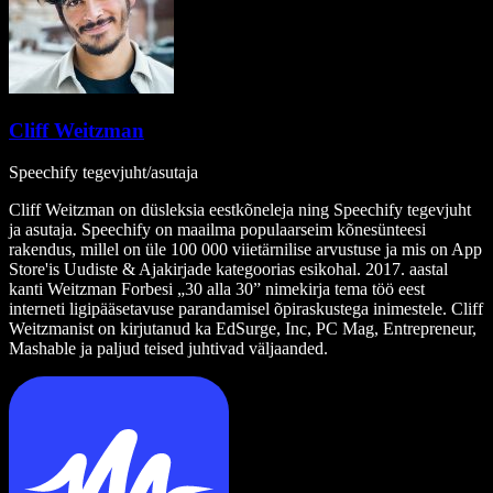
Cliff Weitzman
Speechify tegevjuht/asutaja
Cliff Weitzman on düsleksia eestkõneleja ning Speechify tegevjuht
ja asutaja. Speechify on maailma populaarseim kõnesünteesi
rakendus, millel on üle 100 000 viietärnilise arvustuse ja mis on App
Store'is Uudiste & Ajakirjade kategoorias esikohal. 2017. aastal
kanti Weitzman Forbesi „30 alla 30” nimekirja tema töö eest
interneti ligipääsetavuse parandamisel õpiraskustega inimestele. Cliff
Weitzmanist on kirjutanud ka EdSurge, Inc, PC Mag, Entrepreneur,
Mashable ja paljud teised juhtivad väljaanded.