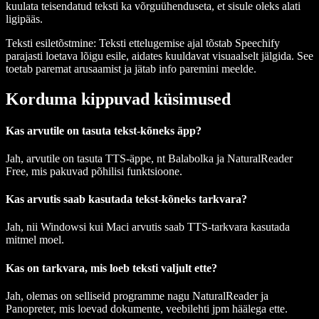
kuulata teisendatud teksti ka võrguühenduseta, et sisule oleks alati
ligipääs.
Teksti esiletõstmine
: Teksti ettelugemise ajal tõstab Speechify
parajasti loetava lõigu esile, aidates kuuldavat visuaalselt jälgida. See
toetab paremat arusaamist ja jätab info paremini meelde.
Korduma kippuvad küsimused
Kas arvutile on tasuta tekst-kõneks äpp?
Jah, arvutile on tasuta TTS-äppe, nt Balabolka ja NaturalReader
Free, mis pakuvad põhilisi funktsioone.
Kas arvutis saab kasutada tekst-kõneks tarkvara?
Jah, nii Windowsi kui Maci arvutis saab TTS-tarkvara kasutada
mitmel moel.
Kas on tarkvara, mis loeb teksti valjult ette?
Jah, olemas on selliseid programme nagu NaturalReader ja
Panopreter, mis loevad dokumente, veebilehti jpm häälega ette.