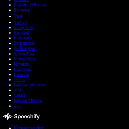
Español (México)
Svenska
ไทย
Türkçe
Tiếng Việt
Română
Português
Български
ქართული
Slovenčina
Slovenščina
Hrvatski
Ελληνικά
Lietuvių
עברית
Bahasa Indonesia
বাংলা
Català
Bahasa Melayu
اردو
Küpsiste seaded