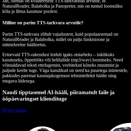
Jah, olemas on kvaliteetseid TTS-tarkvarasid arvutile, nt
NaturalReader, Balabolka ja Panopreter, mis on tuntud loomuliku
kõla ja lihtsa kasutuse poolest.
Milline on parim TTS-tarkvara arvutile?
Parim TTS-tarkvara sõltub vajadustest, kuid populaarsemad on
NaturalReader ja Balabolka, millel on palju funktsioone ja
mitmekeelne häältoetus.
Erinevaid TTS-rakendusi leidub igaks otstarbeks – isiklikuks
kasutuseks, õppetööks või helifailide (mp3/wav) loomiseks. Need
võimaldavad teksti ettelugemist, veebiteksti kõneks muutmist ja
paljude keelte tuge. Väga kasulikud on need ka puuetega inimestele,
pakkudes paremat kasutajakogemust tehisintellekti häälte ning
mugava liidesega.
Naudi tipptasemel AI-hääli, piiramatult faile ja
ööpäevaringset kliendituge
Proovi tasuta