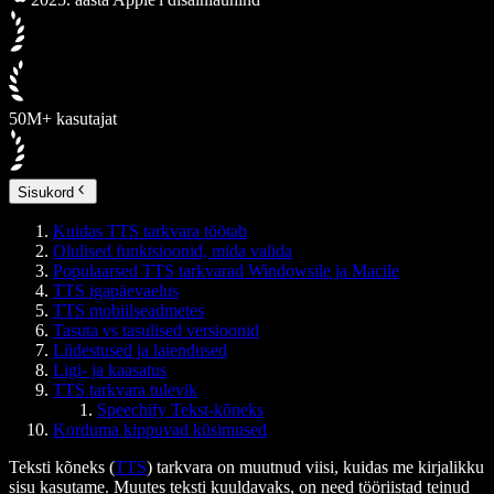
50M+ kasutajat
Sisukord
Kuidas TTS tarkvara töötab
Olulised funktsioonid, mida valida
Populaarsed TTS tarkvarad Windowsile ja Macile
TTS igapäevaelus
TTS mobiilseadmetes
Tasuta vs tasulised versioonid
Liidestused ja laiendused
Ligi- ja kaasatus
TTS tarkvara tulevik
Speechify Tekst-kõneks
Korduma kippuvad küsimused
Teksti kõneks (
TTS
) tarkvara on muutnud viisi, kuidas me kirjalikku
sisu kasutame. Muutes teksti kuuldavaks, on need tööriistad teinud