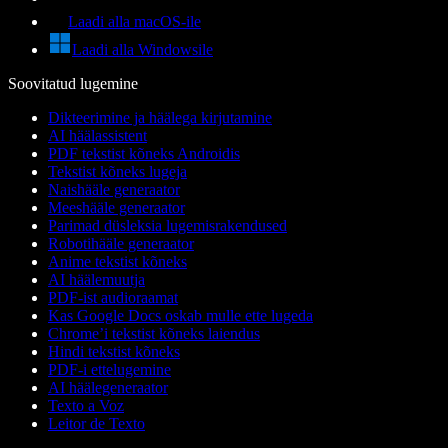
Laadi alla macOS-ile
Laadi alla Windowsile
Soovitatud lugemine
Dikteerimine ja häälega kirjutamine
AI häälassistent
PDF tekstist kõneks Androidis
Tekstist kõneks lugeja
Naishääle generaator
Meeshääle generaator
Parimad düsleksia lugemisrakendused
Robotihääle generaator
Anime tekstist kõneks
AI häälemuutja
PDF-ist audioraamat
Kas Google Docs oskab mulle ette lugeda
Chrome’i tekstist kõneks laiendus
Hindi tekstist kõneks
PDF-i ettelugemine
AI häälegeneraator
Texto a Voz
Leitor de Texto