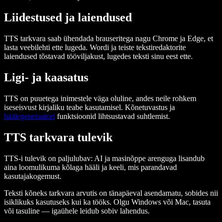
Liidestused ja laiendused
TTS tarkvara saab ühendada brauseritega nagu Chrome ja Edge, et
lasta veebilehti ette lugeda. Wordi ja teiste tekstiredaktorite
laiendused tõstavad tööviljakust, lugedes teksti sinu eest ette.
Ligi- ja kaasatus
TTS on puuetega inimestele väga oluline, andes neile rohkem
iseseisvust kirjaliku teabe kasutamisel. Kõnetuvastus ja
häälegeneraatori
funktsioonid lihtsustavad suhtlemist.
TTS tarkvara tulevik
TTS-i tulevik on paljulubav: AI ja masinõppe arenguga lisandub
aina loomulikuma kõlaga hääli ja keeli, mis parandavad
kasutajakogemust.
Teksti kõneks tarkvara arvutis on tänapäeval asendamatu, sobides nii
isiklikuks kasutuseks kui ka tööks. Olgu Windows või Mac, tasuta
või tasuline — igaühele leidub sobiv lahendus.