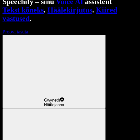
Speechify – sinu
Voice AI
assistent
Tekst kõneks
.
Häälekirjutus
.
Kiired
vastused
.
Proovi tasuta
Gwyneth
Näitlejanna