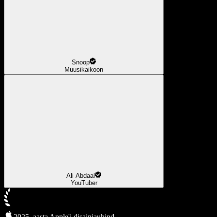
Snoop
Muusikaikoon
Ali Abdaal
YouTuber
2025. aasta Apple'i disainiauhind