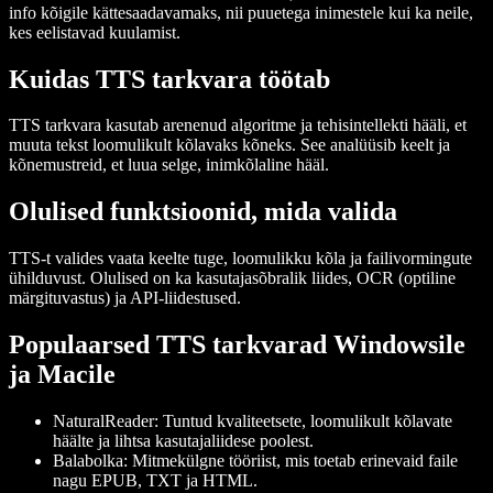
info kõigile kättesaadavamaks, nii puuetega inimestele kui ka neile,
kes eelistavad kuulamist.
Kuidas TTS tarkvara töötab
TTS tarkvara kasutab arenenud algoritme ja tehisintellekti hääli, et
muuta tekst loomulikult kõlavaks kõneks. See analüüsib keelt ja
kõnemustreid, et luua selge, inimkõlaline hääl.
Olulised funktsioonid, mida valida
TTS-t valides vaata keelte tuge, loomulikku kõla ja failivormingute
ühilduvust. Olulised on ka kasutajasõbralik liides, OCR (optiline
märgituvastus) ja API-liidestused.
Populaarsed TTS tarkvarad Windowsile
ja Macile
NaturalReader
: Tuntud kvaliteetsete, loomulikult kõlavate
häälte ja lihtsa kasutajaliidese poolest.
Balabolka
: Mitmekülgne tööriist, mis toetab erinevaid faile
nagu EPUB, TXT ja HTML.