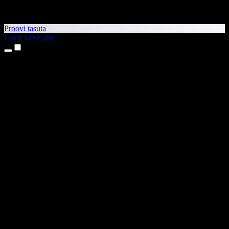
Proovi tasuta
Laadi kohe alla
Tooted
Tekst kõneks
iPhone’i ja iPadi rakendused
Androidi rakendus
Chrome’i laiendus
Edge’i laiendus
Veebirakendus
Maci rakendus
Windowsi rakendus