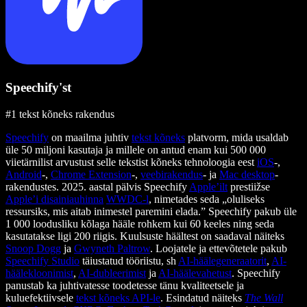
Speechify'st
#1 tekst kõneks rakendus
Speechify
on maailma juhtiv
tekst kõneks
platvorm, mida usaldab
üle 50 miljoni kasutaja ja millele on antud enam kui 500 000
viietärnilist arvustust selle tekstist kõneks tehnoloogia eest
iOS
-,
Android
-,
Chrome Extension
-,
veebirakendus
- ja
Mac desktop
-
rakendustes. 2025. aastal pälvis Speechify
Apple’ilt
prestiižse
Apple’i disainiauhinna
WWDC-l
, nimetades seda „oluliseks
ressursiks, mis aitab inimestel paremini elada.” Speechify pakub üle
1 000 loodusliku kõlaga hääle rohkem kui 60 keeles ning seda
kasutatakse ligi 200 riigis. Kuulsuste häältest on saadaval näiteks
Snoop Dogg
ja
Gwyneth Paltrow
. Loojatele ja ettevõtetele pakub
Speechify Studio
täiustatud tööriistu, sh
AI-häälegeneraatorit
,
AI-
häälekloonimist
,
AI-dubleerimist
ja
AI-häälevahetust
. Speechify
panustab ka juhtivatesse toodetesse tänu kvaliteetsele ja
kuluefektiivsele
tekst kõneks API-le
. Esindatud näiteks
The Wall