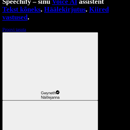
Speechify – sinu
Voice AI
assistent
Tekst kõneks
.
Häälekirjutus
.
Kiired
vastused
.
Proovi tasuta
Gwyneth
Näitlejanna