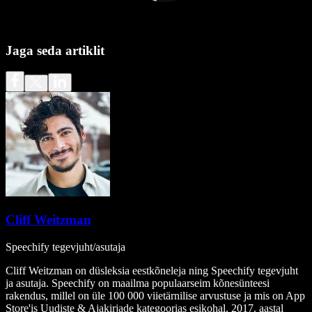
Jaga seda artiklit
Cliff Weitzman
Speechify tegevjuht/asutaja
Cliff Weitzman on düsleksia eestkõneleja ning Speechify tegevjuht
ja asutaja. Speechify on maailma populaarseim kõnesünteesi
rakendus, millel on üle 100 000 viietärnilise arvustuse ja mis on App
Store'is Uudiste & Ajakirjade kategoorias esikohal. 2017. aastal