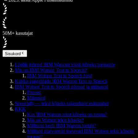
50M+ kasutajat
Sisukord
Lõplik juhend IBM Watsoni teksti kõneks teenusele
Mis on IBM Watson Text to Speech?
IBM Watson Text to Speech hind
Kuidas paigaldada IBM Watson Text to Speech
IBM Watson Text to Speech plussid ja miinused
Plussid
Miinused
Speechify — tekst kõneks rakenduste esinumber
KKK
Kas IBM Watson tekst kõneks on tasuta?
Mis on Watson tekst kõneks?
Milliseid keeli IBM Watson toetab?
Millised platvormid toetavad IBM Watson tekst kõneks
teenust?