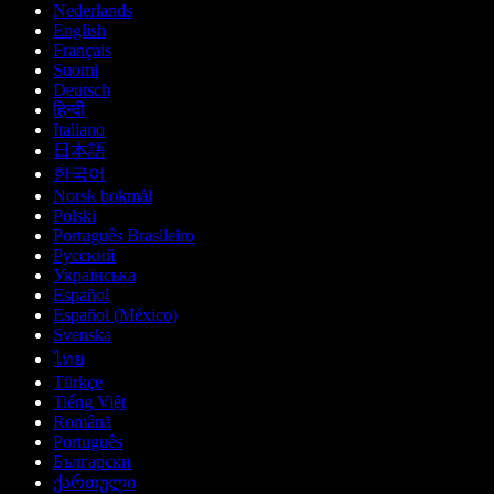
Nederlands
English
Français
Suomi
Deutsch
हिन्दी
Italiano
日本語
한국어
Norsk bokmål
Polski
Português Brasileiro
Русский
Українська
Español
Español (México)
Svenska
ไทย
Türkçe
Tiếng Việt
Română
Português
Български
ქართული