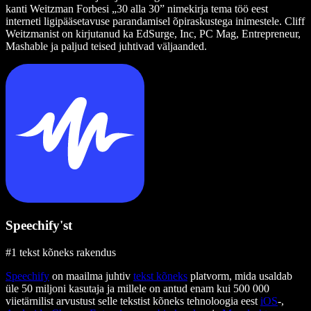
kanti Weitzman Forbesi „30 alla 30” nimekirja tema töö eest
interneti ligipääsetavuse parandamisel õpiraskustega inimestele. Cliff
Weitzmanist on kirjutanud ka EdSurge, Inc, PC Mag, Entrepreneur,
Mashable ja paljud teised juhtivad väljaanded.
Speechify'st
#1 tekst kõneks rakendus
Speechify
on maailma juhtiv
tekst kõneks
platvorm, mida usaldab
üle 50 miljoni kasutaja ja millele on antud enam kui 500 000
viietärnilist arvustust selle tekstist kõneks tehnoloogia eest
iOS
-,