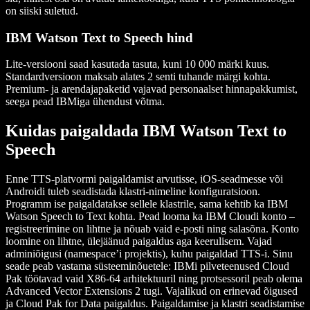
on siiski suletud.
IBM Watson Text to Speech hind
Lite-versiooni saad kasutada tasuta, kuni 10 000 märki kuus.
Standardversioon maksab alates 2 senti tuhande märgi kohta.
Premium- ja arendajapaketid vajavad personaalset hinnapakkumist,
seega pead IBMiga ühendust võtma.
Kuidas paigaldada IBM Watson Text to
Speech
Enne TTS-platvormi paigaldamist arvutisse, iOS-seadmesse või
Androidi tuleb seadistada klastri-nimeline konfiguratsioon.
Programm ise paigaldatakse sellele klastrile, sama kehtib ka IBM
Watson Speech to Text kohta. Pead looma ka IBM Cloudi konto –
registreerimine on lihtne ja nõuab vaid e-posti ning salasõna. Konto
loomine on lihtne, ülejäänud paigaldus aga keerulisem. Vajad
adminiõigusi (namespace’i projektis), kuhu paigaldad TTS-i. Sinu
seade peab vastama süsteeminõuetele: IBMi pilveteenused Cloud
Pak töötavad vaid X86-64 arhitektuuril ning protsessoril peab olema
Advanced Vector Extensions 2 tugi. Vajalikud on erinevad õigused
ja Cloud Pak for Data paigaldus. Paigaldamise ja klastri seadistamise