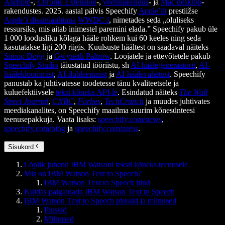
Android
-,
Chrome Extension
-,
veebirakendus
- ja
Mac desktop
-
rakendustes. 2025. aastal pälvis Speechify
Apple’ilt
prestiižse
Apple’i disainiauhinna
WWDC-l
, nimetades seda „oluliseks
ressursiks, mis aitab inimestel paremini elada.” Speechify pakub üle
1 000 loodusliku kõlaga hääle rohkem kui 60 keeles ning seda
kasutatakse ligi 200 riigis. Kuulsuste häältest on saadaval näiteks
Snoop Dogg
ja
Gwyneth Paltrow
. Loojatele ja ettevõtetele pakub
Speechify Studio
täiustatud tööriistu, sh
AI-häälegeneraatorit
,
AI-
häälekloonimist
,
AI-dubleerimist
ja
AI-häälevahetust
. Speechify
panustab ka juhtivatesse toodetesse tänu kvaliteetsele ja
kuluefektiivsele
tekst kõneks API-le
. Esindatud näiteks
The Wall
Street Journal
,
CNBC
,
Forbes
,
TechCrunch
ja muudes juhtivates
meediakanalites, on Speechify maailma suurim kõnesünteesi
teenusepakkuja. Vaata lisaks:
speechify.com/news
,
speechify.com/blog
ja
speechify.com/press
.
Sisukord
Lõplik juhend IBM Watsoni teksti kõneks teenusele
Mis on IBM Watson Text to Speech?
IBM Watson Text to Speech hind
Kuidas paigaldada IBM Watson Text to Speech
IBM Watson Text to Speech plussid ja miinused
Plussid
Miinused