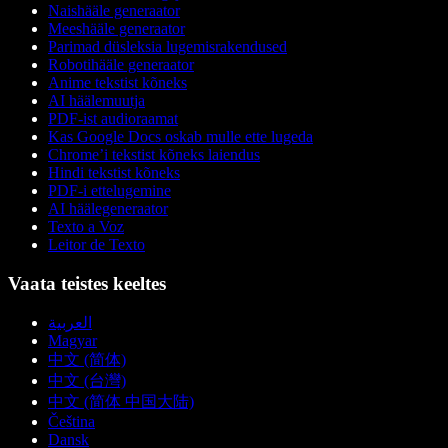
Naishääle generaator
Meeshääle generaator
Parimad düsleksia lugemisrakendused
Robotihääle generaator
Anime tekstist kõneks
AI häälemuutja
PDF-ist audioraamat
Kas Google Docs oskab mulle ette lugeda
Chrome’i tekstist kõneks laiendus
Hindi tekstist kõneks
PDF-i ettelugemine
AI häälegeneraator
Texto a Voz
Leitor de Texto
Vaata teistes keeltes
العربية
Magyar
中文 (简体)
中文 (台灣)
中文 (简体 中国大陆)
Čeština
Dansk