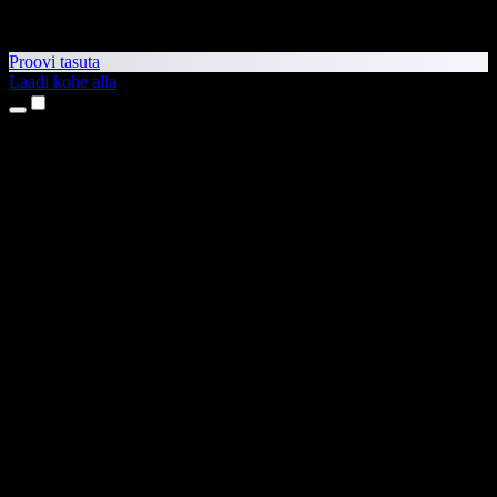
Proovi tasuta
Laadi kohe alla
Tooted
Tekst kõneks
iPhone’i ja iPadi rakendused
Androidi rakendus
Chrome’i laiendus
Edge’i laiendus
Veebirakendus
Maci rakendus
Windowsi rakendus