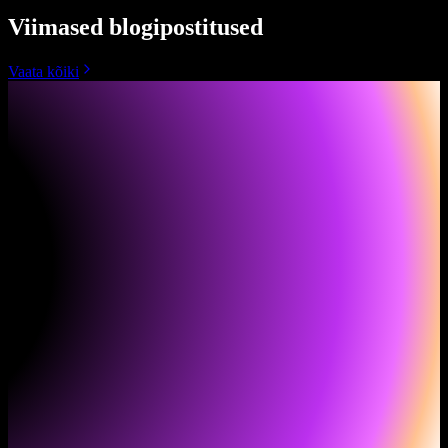
Viimased blogipostitused
Vaata kõiki