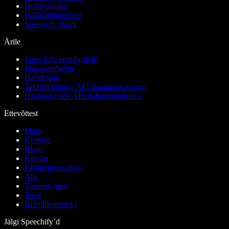
Dubleerimine
Hääle kloonimine
Speechify Work
Ärile
Speechify arendajatele
Meeskondadele
Haridusele
Tekstist kõneks API dokumentatsioon
Hääleagentide API dokumentatsioon
Ettevõttest
Meist
Kontakt
Blogi
Karjäär
Partnerprogramm
Abi
Teenuse olek
Press
Brändikomplekt
Jälgi Speechify’d