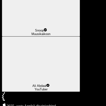
Snoop
Muusikaikoon
Ali Abdaal
YouTuber
2025. aasta Apple'i disainiauhind