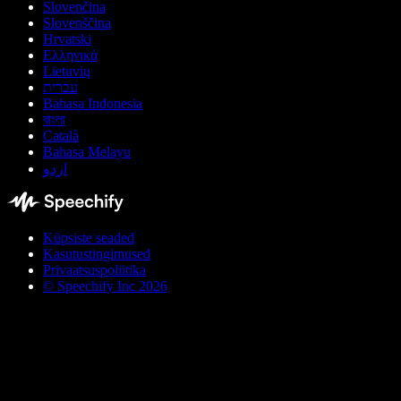
Slovenčina
Slovenščina
Hrvatski
Ελληνικά
Lietuvių
עברית
Bahasa Indonesia
বাংলা
Català
Bahasa Melayu
اردو
Küpsiste seaded
Kasutustingimused
Privaatsuspoliitika
© Speechify Inc 2026