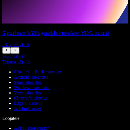
5 parimat häälagentide ettevõtet 2026. aastal
28. aprill 2026
1
Vaata kõiki
Tekstist kõneks
iPhone’i ja iPadi rakendus
Androidi rakendus
Maci rakendus
Windowsi rakendus
Veebirakendus
Chrome’i laiendus
Edge’i laiendus
Allalaadimised
Loojatele
AI häälegeneraator