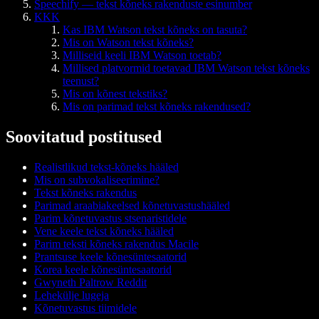
Speechify — tekst kõneks rakenduste esinumber
KKK
Kas IBM Watson tekst kõneks on tasuta?
Mis on Watson tekst kõneks?
Milliseid keeli IBM Watson toetab?
Millised platvormid toetavad IBM Watson tekst kõneks
teenust?
Mis on kõnest tekstiks?
Mis on parimad tekst kõneks rakendused?
Soovitatud postitused
Realistlikud tekst-kõneks hääled
Mis on subvokaliseerimine?
Tekst kõneks rakendus
Parimad araabiakeelsed kõnetuvastushääled
Parim kõnetuvastus stsenaristidele
Vene keele tekst kõneks hääled
Parim teksti kõneks rakendus Macile
Prantsuse keele kõnesüntesaatorid
Korea keele kõnesüntesaatorid
Gwyneth Paltrow Reddit
Lehekülje lugeja
Kõnetuvastus tiimidele