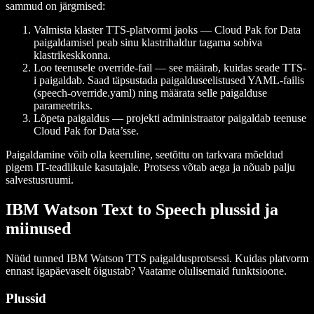
sammud on järgmised:
Valmista klaster TTS-platvormi jaoks — Cloud Pak for Data
paigaldamisel peab sinu klastrihaldur tagama sobiva
klastrikeskkonna.
Loo teenusele override-fail — see määrab, kuidas seade TTS-
i paigaldab. Saad täpsustada paigalduseelistused YAML-failis
(speech-override.yaml) ning määrata selle paigalduse
parameetriks.
Lõpeta paigaldus — projekti administraator paigaldab teenuse
Cloud Pak for Data’sse.
Paigaldamine võib olla keeruline, seetõttu on tarkvara mõeldud
pigem IT-teadlikule kasutajale. Protsess võtab aega ja nõuab palju
salvestusruumi.
IBM Watson Text to Speech plussid ja
miinused
Nüüd tunned IBM Watson TTS paigaldusprotsessi. Kuidas platvorm
ennast igapäevaselt õigustab? Vaatame olulisemaid funktsioone.
Plussid