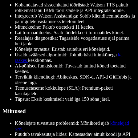
Kohandatavad sisseehitatud tööriistad: Watson TTS pakub
rohkemat tänu IBMi tööriistadele ja API-integratsioonile.
Integreerub Watson Assistantiga: Sobib klienditeeninduseks ja
päringutele vastamiseks telefoni teel.
Mitmekeelne: Pakub otseteksti 11 keeles.
Lai formaaditoetus: Saab töödelda eri formaatides kõnet.
Reaalajas diagnostika: Tagasiside voogedastuse ajal parima
heli jaoks.
Kõneleja tuvastus: Eristab arutelus eri kõnelejaid.
Usaldusväärsed algoritmid: Toimib hästi inimkõnega
ka
raskes
keskkonnas.
AI-põhised funktsioonid: Tuvastab tuntud kõned toetatud
keeltes.
Terviklik klienditugi: Abikeskus, SDK-d, API-d GitHubis ja
otsene tugi.
Teenusetaseme kokkulepe (SLA): Premium-paketi
kasutajatele.
Täpsus: Eksib keskmiselt vaid iga 150 sõna järel.
Miinused
Kõnelejate tuvastuse probleemid: Mõnikord ajab
kõnelejad
segi.
Puudub tavakasutaja liides: Kättesaadav ainult koodi ja API