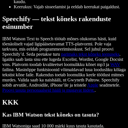
kaudu.
Keerukus: Vajab sisseelamist ja eeldab keerukat paigaldust.
Speechify — tekst kõneks rakenduste
esinumber
IBM Watson Text to Speech töötab mõnes olukorras hästi, kuid
tõenäoliselt vajad ligipääsetavamat TTS-platvormi. Pole vaja
tarkvara, mis eeldab programmeerimisoskust. Sel juhul proovi
Speechify’d. Seda peetakse turu
parimaks tekst kõneks teenuseks
.
Igaüks saab lasta sisu ette lugeda Excelist, Wordist, Google Docsist
vms. Platvorm toodab kvaliteetset loomulikku kõnet mp3 ja
WAV
failina. Masinõppe funktsioonid võimaldavad luua loodusliku kõlaga
tekstist kõne faile. Rakendus toetab loomuliku keele töötlust mitmes
murdes. Valida saab ka naishääli, nt Gwyneth Paltrow. Speechify
sobib arvutile, Androidile, iPhone’ile ja teistele
Apple
seadmetele.
Proovi tasuta personaalseid hääli ja mugavat liidest.
.
KKK
Kas IBM Watson tekst kõneks on tasuta?
IBM Watsoniga saad 10 000 märki kuus tasuta kasutada.