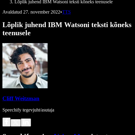
Lõplik juhend IBM Watsoni teksti kõneks teenusele
Avaldatud
27. november 2022
•
TTS
Lõplik juhend IBM Watsoni teksti kõneks
teenusele
Cliff Weitzman
Speechify tegevjuht/asutaja