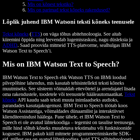
Mis on kõnest tekstiks?
Mis on parimad tekst kõneks rakendused?
Lõplik juhend IBM Watsoni teksti kõneks teenusele
Tekst kõneks
(
TTS
) on väga tõhus abitehnoloogia. See aitab
kiiremini õppida ning leevendab lugemisraskusi, nagu düsleksia ja
ADHD
. Saad proovida mitmeid TTS-platvorme, sealhulgas IBM
Watson Text to Speech’i.
Mis on IBM Watson Text to Speech?
IBM Watson Text to Speech ehk Watson TTS on IBMi loodud
pilvepõhine lahendus, mis kasutab tehisintellekti teksti kõneks
muutmiseks. See süsteem võimaldab ettevõtetel ja arendajatel lisada
oma rakendustele, toodetele või teenustele hääleautomaatikat.
Tekst
kõneks
API kaudu saab teksti muuta inimlaadseks audioks,
parandades kasutajakogemust. IBM Text to Speech töötab koos
Watson Assistantiga, võimaldades dünaamilist ja interaktiivset
klienditeenindust häälega. Pane tähele, et IBM Watson Text to
Speech ei ole avatud lähtekoodiga – tegemist on tasulise teenusega,
mille hind sõltub kõneks muudetava tekstimahu või funktsioonide
kogusest. IBM pakub küll mitmete programmeerimiskeelte SDK-
sid, millest osa on avatud lähtekoodiga, kuid TTS põhitehnoloogia