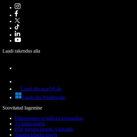
Laadi rakendus alla
Laadi alla macOS-ile
Laadi alla Windowsile
Soovitatud lugemine
Dikteerimine ja häälega kirjutamine
AI häälassistent
PDF tekstist kõneks Androidis
Tekstist kõneks lugeja