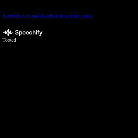
Speechify tutvustab häälekirjutuse dikteerimist
Kirjuta häälega 5× kiiremini
Tooted
Loe lähemalt