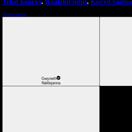
Tekst kõneks
.
Häälekirjutus
.
Kiired vastus
Proovi tasuta
Gwyneth
Näitlejanna