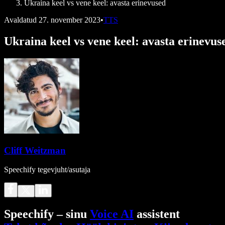
Ukraina keel vs vene keel: avasta erinevused
Avaldatud
27. november 2023
•
TTS
Ukraina keel vs vene keel: avasta erinevus
Cliff Weitzman
Speechify tegevjuht/asutaja
Speechify – sinu
Voice AI
assistent