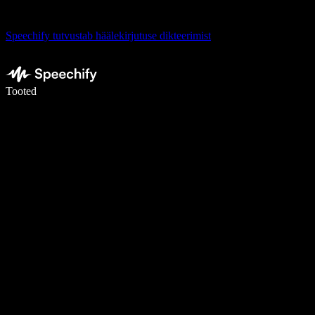
Speechify tutvustab häälekirjutuse dikteerimist
Kirjuta häälega 5× kiiremini
Tooted
Loe lähemalt