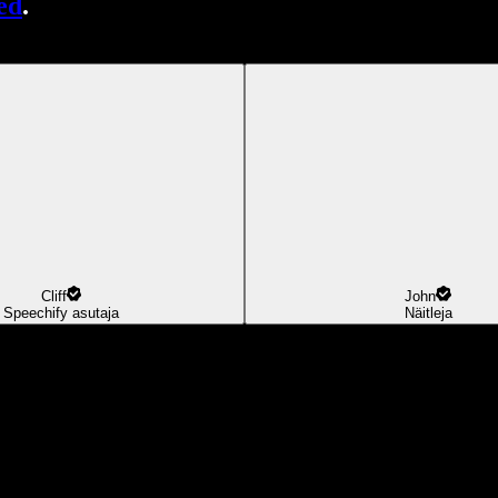
ed
.
Cliff
John
Speechify asutaja
Näitleja