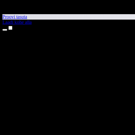
Proovi tasuta
Laadi kohe alla
Tooted
Tekst kõneks
iPhone’i ja iPadi rakendused
Androidi rakendus
Chrome’i laiendus
Edge’i laiendus
Veebirakendus
Maci rakendus
Windowsi rakendus