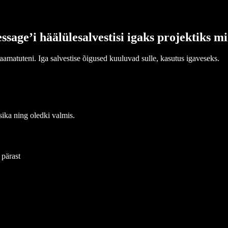
sage’i häälülesalvestisi igaks projektiks m
aamatuteni. Iga salvestise õigused kuuluvad sulle, kasutus igaveseks.
sika ning oledki valmis.
 pärast