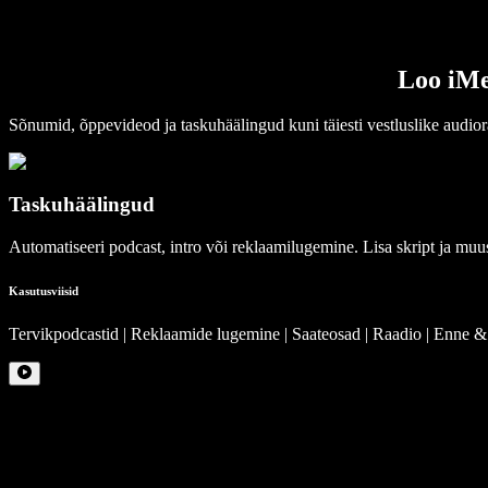
Loo iMes
Sõnumid, õppevideod ja taskuhäälingud kuni täiesti vestluslike audior
Taskuhäälingud
Automatiseeri podcast, intro või reklaamilugemine. Lisa skript ja muu
Kasutusviisid
Tervikpodcastid | Reklaamide lugemine | Saateosad | Raadio | Enne &