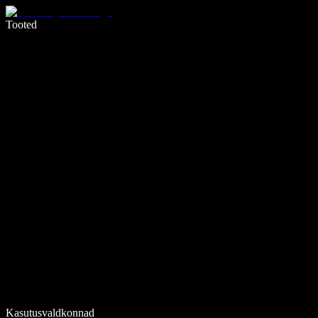
Kirjuta häälega 5× kiiremini
Tooted
Loe lähemalt
Kasutusvaldkonnad