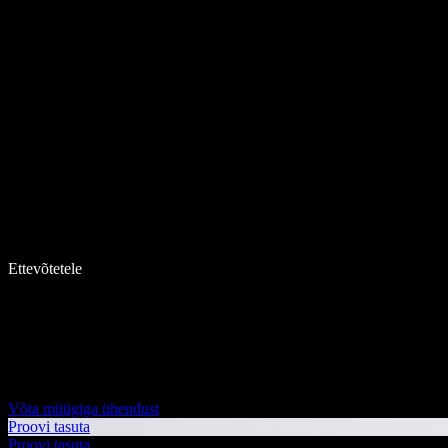
Ettevõtetele
Võta müügiga ühendust
Proovi tasuta
Proovi tasuta