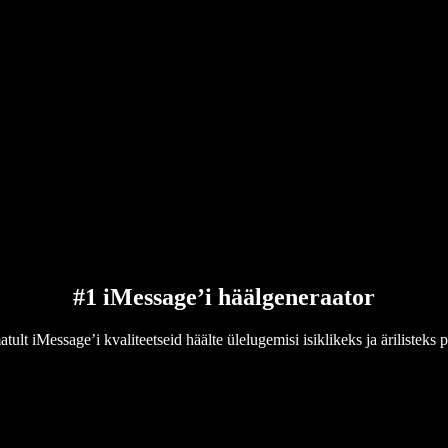
#1 iMessage’i häälgeneraator
tult iMessage’i kvaliteetseid häälte ülelugemisi isiklikeks ja ärilisteks 