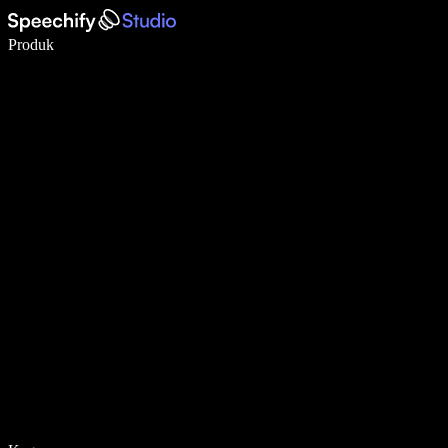
Menulis 5× lebih cepat dengan dikte suara
Produk
Pelajari lebih lanjut