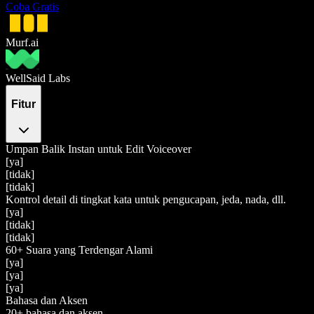
Coba Gratis
Murf.ai
WellSaid Labs
Fitur
Umpan Balik Instan untuk Edit Voiceover
[ya]
[tidak]
[tidak]
Kontrol detail di tingkat kata untuk pengucapan, jeda, nada, dll.
[ya]
[tidak]
[tidak]
60+ Suara yang Terdengar Alami
[ya]
[ya]
[ya]
Bahasa dan Aksen
20+ bahasa dan aksen