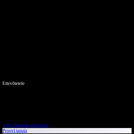
Ettevõtetele
Võta müügiga ühendust
Proovi tasuta