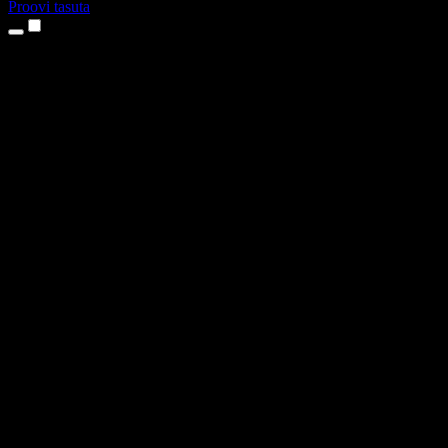
Proovi tasuta
Tooted
Tekst kõneks
iPhone’i ja iPadi rakendused
Androidi rakendus
Chrome’i laiendus
Edge’i laiendus
Veebirakendus
Maci rakendus
Windowsi rakendus
AI häältegeneraator
Pealelugemine
Dublaaž
Hääle kloonimine