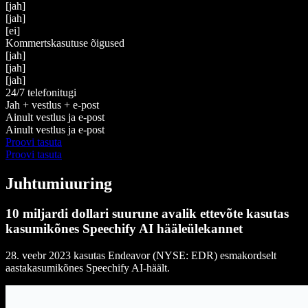
[jah]
[jah]
[ei]
Kommertskasutuse õigused
[jah]
[jah]
[jah]
24/7 telefonitugi
Jah + vestlus + e-post
Ainult vestlus ja e-post
Ainult vestlus ja e-post
Proovi tasuta
Proovi tasuta
Juhtumiuuring
10 miljardi dollari suurune avalik ettevõte kasutas
kasumikõnes Speechify AI hääleülekannet
28. veebr 2023 kasutas Endeavor (NYSE: EDR) esmakordselt
aastakasumikõnes Speechify AI-häält.