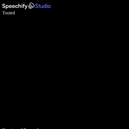
Kirjuta häälega 5× kiiremini
Tooted
Loe lähemalt