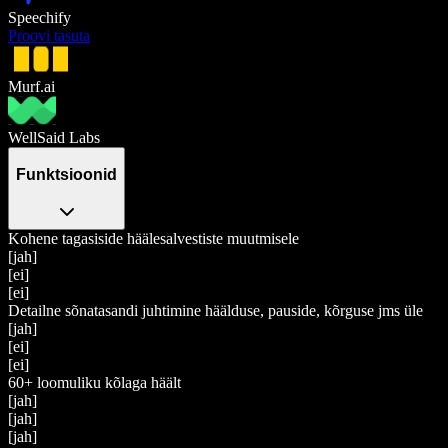
Speechify
Proovi tasuta
Murf.ai
WellSaid Labs
Funktsioonid
Kohene tagasiside häälesalvestiste muutmisele
[jah]
[ei]
[ei]
Detailne sõnatasandi juhtimine häälduse, pauside, kõrguse jms üle
[jah]
[ei]
[ei]
60+ loomuliku kõlaga häält
[jah]
[jah]
[jah]