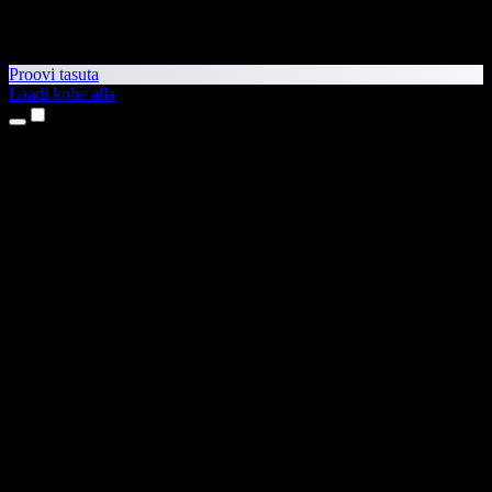
Proovi tasuta
Laadi kohe alla
Tooted
Tekst kõneks
iPhone’i ja iPadi rakendused
Androidi rakendus
Chrome’i laiendus
Edge’i laiendus
Veebirakendus
Maci rakendus
Windowsi rakendus