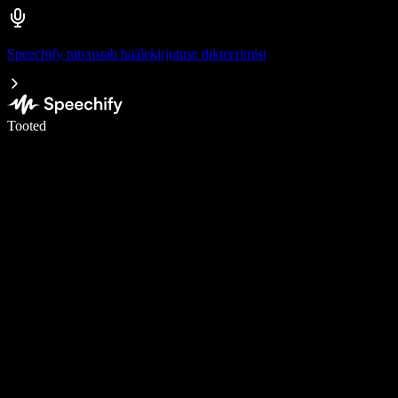
Speechify tutvustab häälekirjutuse dikteerimist
Kirjuta häälega 5× kiiremini
Tooted
Loe lähemalt