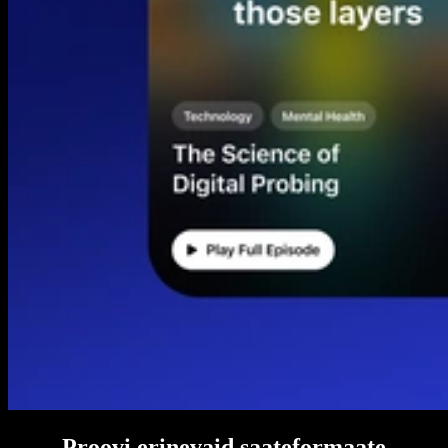
Proovi erinevaid saateformaate