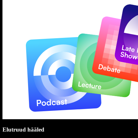
Elutruud hääled