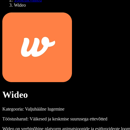
Wideo
Wideo
Kategooria: Valjuhäälne lugemine
Tööstusharud: Väikesed ja keskmise suurusega ettevõtted
Wideo on veebipõhine platvorm animatsioonide ja esitlusvideote loomis