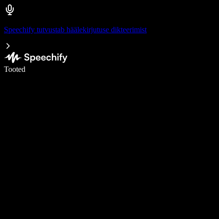
Speechify tutvustab häälekirjutuse dikteerimist
Kirjuta häälega 5× kiiremini
Tooted
Loe lähemalt