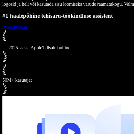
logosid ja heli või kasutada sisu loomiseks varude raamatukogu. Valm
#1 häälepõhine tehisaru-töökindluse assistent
Proovi tasuta
2025. aasta Apple'i disainiauhind
50M+ kasutajat