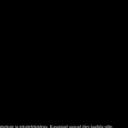
ekute ja tekstiefektidega. Kasutajad saavad üles laadida pilte,