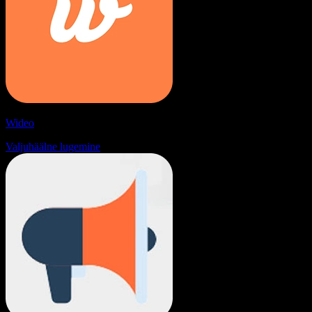
Wideo
Valjuhäälne lugemine