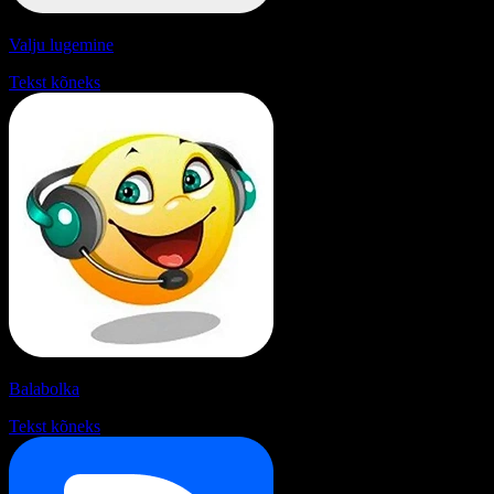
Valju lugemine
Tekst kõneks
Balabolka
Tekst kõneks