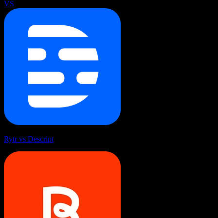
VS
Rytr vs Descript