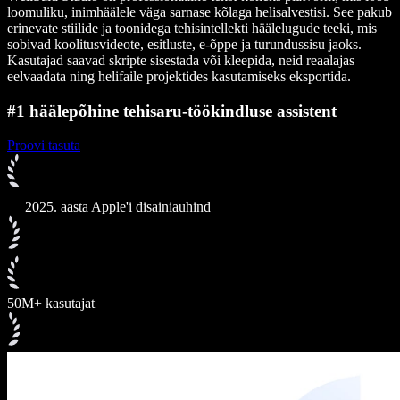
loomuliku, inimhäälele väga sarnase kõlaga helisalvestisi. See pakub
erinevate stiilide ja toonidega tehisintellekti häälelugude teeki, mis
sobivad koolitusvideote, esitluste, e-õppe ja turundussisu jaoks.
Kasutajad saavad skripte sisestada või kleepida, neid reaalajas
eelvaadata ning helifaile projektides kasutamiseks eksportida.
#1 häälepõhine tehisaru-töökindluse assistent
Proovi tasuta
2025. aasta Apple'i disainiauhind
50M+ kasutajat