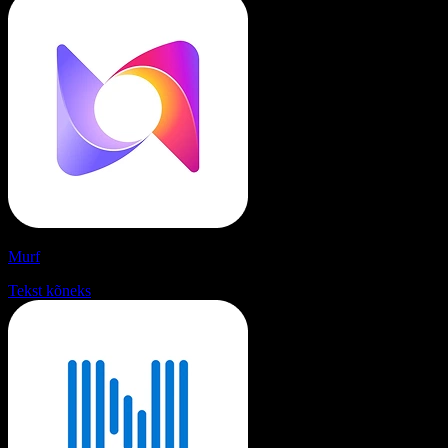
Murf
Tekst kõneks