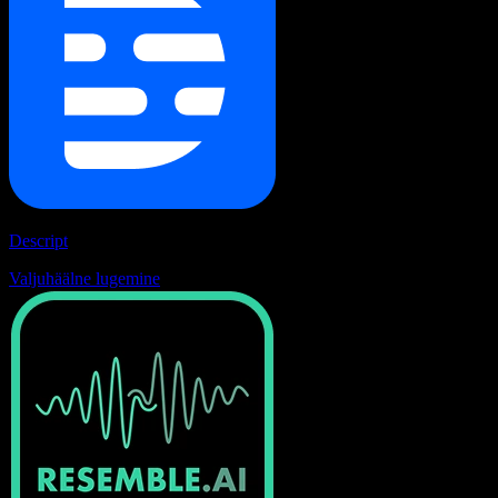
Descript
Valjuhäälne lugemine