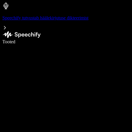
Speechify tutvustab häälekirjutuse dikteerimist
Kirjuta häälega 5× kiiremini
Tooted
Loe lähemalt