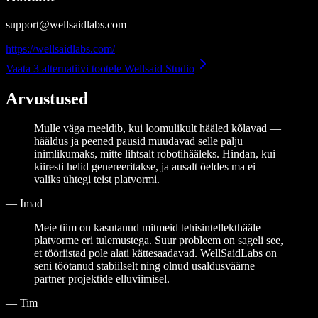
support@wellsaidlabs.com
https://wellsaidlabs.com/
Vaata 3 alternatiivi tootele Wellsaid Studio
Arvustused
Mulle väga meeldib, kui loomulikult hääled kõlavad —
hääldus ja peened pausid muudavad selle palju
inimlikumaks, mitte lihtsalt robotihääleks. Hindan, kui
kiiresti helid genereeritakse, ja ausalt öeldes ma ei
valiks ühtegi teist platvormi.
—
Imad
Meie tiim on kasutanud mitmeid tehisintellekthääle
platvorme eri tulemustega. Suur probleem on sageli see,
et tööriistad pole alati kättesaadavad. WellSaidLabs on
seni töötanud stabiilselt ning olnud usaldusväärne
partner projektide elluviimisel.
—
Tim