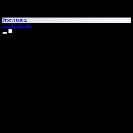
Proovi tasuta
Laadi kohe alla
Tooted
Tekst kõneks
iPhone’i ja iPadi rakendused
Androidi rakendus
Chrome’i laiendus
Edge’i laiendus
Veebirakendus
Maci rakendus
Windowsi rakendus