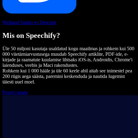
Wellsaid Studio vs Descript
Mis on Speechify?
Üle 50 miljoni kasutaja usaldatud kogu maailmas ja rohkem kui 500
000 viietärniarvustusega muudab Speechify artiklite, PDF-ide, e-
kirjade ja raamatute kuulamise lihtsaks iOS-is, Androidis, Chrome'i
laienduses, veebis ja Maci rakendustes.
Rohkem kui 1 000 hääle ja üle 60 keele abil aitab see inimestel pea
200 riigis aega säästa, paremini keskenduda ja nautida lugemist
täiesti uuel moel.
Proovi tasuta