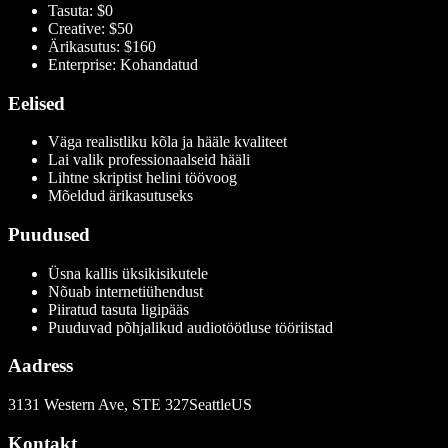
Tasuta: $0
Creative: $50
Ärikasutus: $160
Enterprise: Kohandatud
Eelised
Väga realistliku kõla ja hääle kvaliteet
Lai valik professionaalseid hääli
Lihtne skriptist helini töövoog
Mõeldud ärikasutuseks
Puudused
Üsna kallis üksikisikutele
Nõuab internetiühendust
Piiratud tasuta ligipääs
Puuduvad põhjalikud audiotöötluse tööriistad
Aadress
3131 Western Ave, STE 327SeattleUS
Kontakt