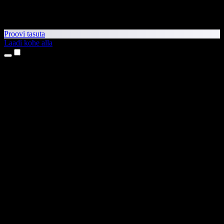
Proovi tasuta
Laadi kohe alla
Tooted
Tekst kõneks
iPhone’i ja iPadi rakendused
Androidi rakendus
Chrome’i laiendus
Edge’i laiendus
Veebirakendus
Maci rakendus
Windowsi rakendus