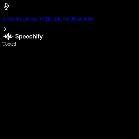
Speechify tutvustab häälekirjutuse dikteerimist
Kirjuta häälega 5× kiiremini
Tooted
Loe lähemalt