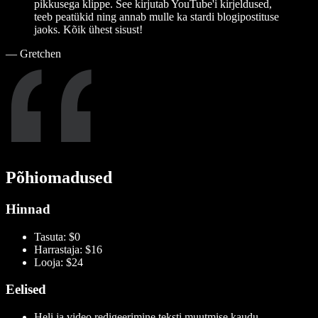
pikkusega klippe. See kirjutab YouTube'i kirjeldused,
teeb peatükid ning annab mulle ka stardi blogipostituse
jaoks. Kõik ühest sisust!
—
Gretchen
Põhiomadused
Hinnad
Tasuta: $0
Harrastaja: $16
Looja: $24
Eelised
Heli ja video redigeerimine teksti muutmise kaudu