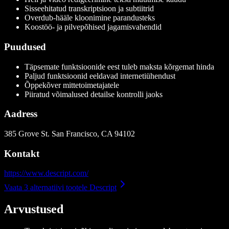
Sisseehitatud transkriptsioon ja subtiitrid
Overdub-hääle kloonimine parandusteks
Koostöö- ja pilvepõhised jagamisvahendid
Puudused
Täpsemate funktsioonide eest tuleb maksta kõrgemat hinda
Paljud funktsioonid eeldavad internetiühendust
Õppekõver mittetoimetajatele
Piiratud võimalused detailse kontrolli jaoks
Aadress
385 Grove St. San Francisco, CA 94102
Kontakt
https://www.descript.com/
Vaata 3 alternatiivi tootele Descript
Arvustused