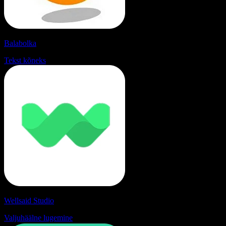
Balabolka
Tekst kõneks
Wellsaid Studio
Valjuhäälne lugemine