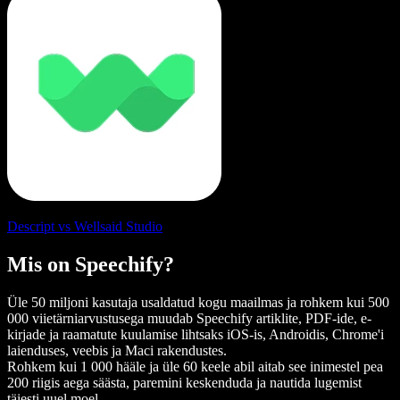
Descript vs Wellsaid Studio
Mis on Speechify?
Üle 50 miljoni kasutaja usaldatud kogu maailmas ja rohkem kui 500
000 viietärniarvustusega muudab Speechify artiklite, PDF-ide, e-
kirjade ja raamatute kuulamise lihtsaks iOS-is, Androidis, Chrome'i
laienduses, veebis ja Maci rakendustes.
Rohkem kui 1 000 hääle ja üle 60 keele abil aitab see inimestel pea
200 riigis aega säästa, paremini keskenduda ja nautida lugemist
täiesti uuel moel.