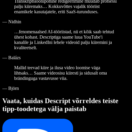
Transkriptsioonipõhine redigeerimine muudab protsessi
palju kiiremaks… Kokkuvõttes vajalik tööriist
enamikele kasutajatele, eriti SaaS-turunduses.
—
Nidhin
…fenomenaalsed AI-tööriistad, nii et kõik saab tehtud
ühest kohast. Descriptiga saame luua YouTube'i
kanalile ja LinkedIni lehele videoid palju kiiremini ja
kvaliteetselt.
—
Balázs
Mallid teevad kiire ja ilusa video loomise väga
lihtsaks… Saame videosisu kiiresti ja sidusalt oma
brändinguga vastavusse viia.
—
Björn
Vaata, kuidas Descript võrreldes teiste
tipp-toodetega välja paistab