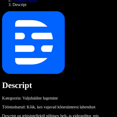
Descript
Descript
Kategooria: Valjuhäälne lugemine
Tööstusharud: Kõik, kes vajavad kõnesünteesi lahendust
Descript on tehisintellektil põhinev heli- ja videoeditor, mis