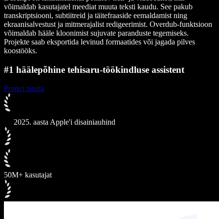
võimaldab kasutajatel meediat muuta teksti kaudu. See pakub
transkriptsiooni, subtiitreid ja täitefraaside eemaldamist ning
ekraanisalvestust ja mitmerajalist redigeerimist. Overdub-funktsioon
võimaldab hääle kloonimist sujuvate paranduste tegemiseks.
Projekte saab eksportida levinud formaatides või jagada pilves
koostööks.
#1 häälepõhine tehisaru-töökindluse assistent
Proovi tasuta
2025. aasta Apple'i disainiauhind
50M+ kasutajat