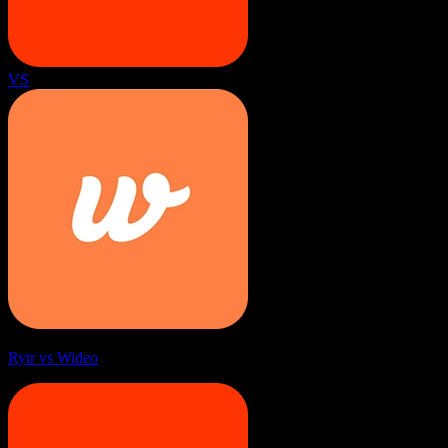
VS
Rytr vs Wideo