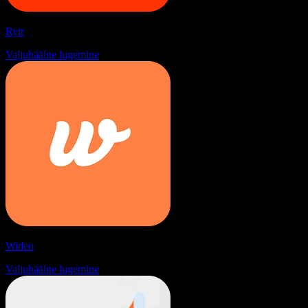
Rytr
Valjuhäälne lugemine
Wideo
Valjuhäälne lugemine