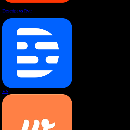
Descript vs Rytr
VS