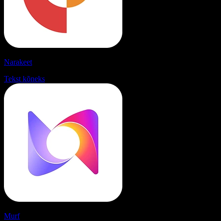
Narakeet
Tekst kõneks
Murf