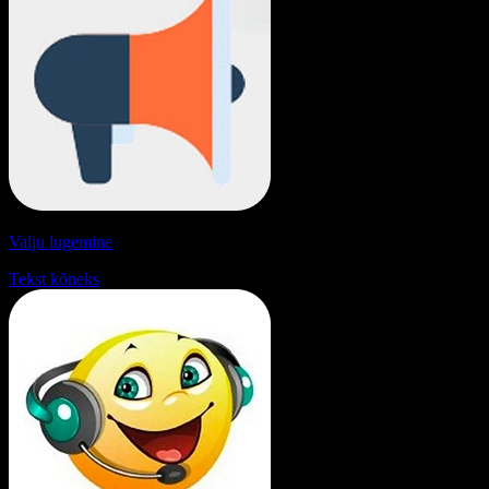
Valju lugemine
Tekst kõneks