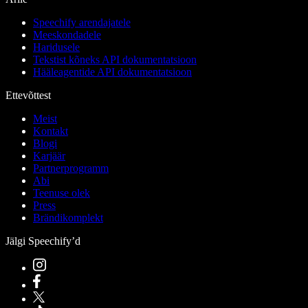
Speechify arendajatele
Meeskondadele
Haridusele
Tekstist kõneks API dokumentatsioon
Hääleagentide API dokumentatsioon
Ettevõttest
Meist
Kontakt
Blogi
Karjäär
Partnerprogramm
Abi
Teenuse olek
Press
Brändikomplekt
Jälgi Speechify’d