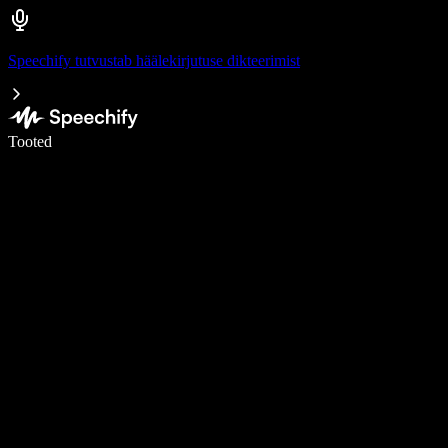
Speechify tutvustab häälekirjutuse dikteerimist
Kirjuta häälega 5× kiiremini
Tooted
Loe lähemalt