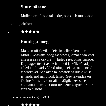
Suurepärane
Mulle meeldib see rakendus, see aitab mu poisse
catdogchelsea
Puudega poeg
Ma olen nii elevil, et leidsin selle rakenduse.
Minu 23-aastane poeg saab peagi omandada veel
ühe iseseisva oskuse — lugeda ise, omas tempos.
Kujutage ette, et avate interneti ja kõik sõnad ja
tähed tunduvad võõrad ning te ei tea, mida need
tähendavad. See aitab tal omandada uue oskuse
ja tunda end nagu kõik teised. See rakendus on
tõeline õnnistus, suur aitäh kõigile, kes selle
võimalikuks tegid. Õnnistusi teile kõigile... Suur
tänu veel kord!!!
Iseseisvus on kingitus!!!1