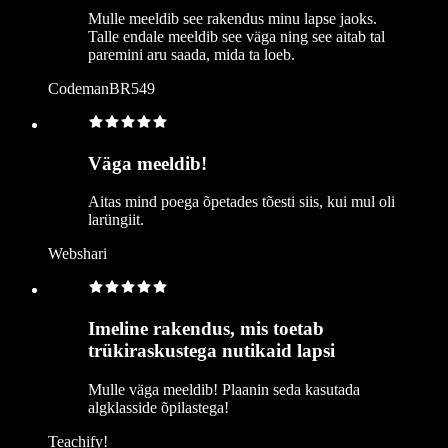
Mulle meeldib see rakendus minu lapse jaoks.
Talle endale meeldib see väga ning see aitab tal
paremini aru saada, mida ta loeb.
CodemanBR549
Väga meeldib!
Aitas mind poega õpetades tõesti siis, kui mul oli
larüngiit.
Webshari
Imeline rakendus, mis toetab
trükiraskustega nutikaid lapsi
Mulle väga meeldib! Plaanin seda kasutada
algklasside õpilastega!
Teachify!