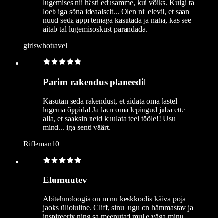
lugemises nii hästi edusamme, kui võiks. Kuigi ta
loeb iga sõna ideaalselt... Olen nii elevil, et saan
nüüd seda äppi temaga kasutada ja näha, kas see
aitab tal lugemisoskust parandada.
girlswhotravel
Parim rakendus planeedil
Kasutan seda rakendust, et aidata oma lastel
lugema õppida! Ja laen oma lepingud juba ette
alla, et saaksin neid kuulata teel tööle!! Usu
mind... iga senti väärt.
Rifleman10
Elumuutev
Abitehnoloogia on minu keskkoolis käiva poja
jaoks ülioluline. Cliff, sinu lugu on hämmastav ja
inspireeriv ning sa meenutad mulle väga minu