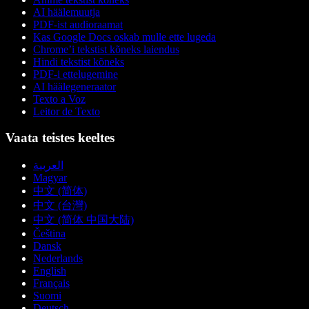
AI häälemuutja
PDF-ist audioraamat
Kas Google Docs oskab mulle ette lugeda
Chrome’i tekstist kõneks laiendus
Hindi tekstist kõneks
PDF-i ettelugemine
AI häälegeneraator
Texto a Voz
Leitor de Texto
Vaata teistes keeltes
العربية
Magyar
中文 (简体)
中文 (台灣)
中文 (简体 中国大陆)
Čeština
Dansk
Nederlands
English
Français
Suomi
Deutsch