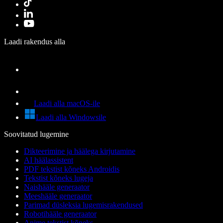
Laadi rakendus alla
Laadi alla macOS-ile
Laadi alla Windowsile
Soovitatud lugemine
Dikteerimine ja häälega kirjutamine
AI häälassistent
PDF tekstist kõneks Androidis
Tekstist kõneks lugeja
Naishääle generaator
Meeshääle generaator
Parimad düsleksia lugemisrakendused
Robotihääle generaator
Anime tekstist kõneks