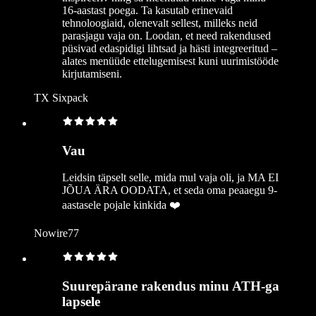
16-aastast poega. Ta kasutab erinevaid
tehnoloogiaid, olenevalt sellest, milleks neid
parasjagu vaja on. Loodan, et need rakendused
püsivad edaspidigi lihtsad ja hästi integreeritud –
alates menüüde ettelugemisest kuni uurimistööde
kirjutamiseni.
TX Sixpack
Vau
Leidsin täpselt selle, mida mul vaja oli, ja MA EI
JÕUA ÄRA OODATA, et seda oma peaaegu 9-
aastasele pojale kinkida ❤️
Nowire77
Suurepärane rakendus minu ATH-ga
lapsele