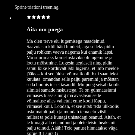
Sprint-triatloni treening
Aita mu poega
Ma olen terve elu lugemisega maadelnud.
Saavutasin küll häid hindeid, aga selleks pidin
palju rohkem vaeva nägema kui enamik lapsi.
Mu suurimaks komistuskiviks oli lugemine ja
loetu mõistmine. Lugesin aeglaselt ning pidin
samu lõike korduvalt läbi lugema, et info meelde
jääks – kui see üldse võimalik oli. Kui saan teksti
kuulata, omandan selle palju paremini ja mõistan
seda hoopis teisel tasandil. Mu poeg seisab koolis
silmitsi samade raskustega. Ta on gümnaasiumi
viimases klassis ning ma avastasin selle
võimaluse alles vahetult enne kooli lõppu,
viimasel kuul. Loodan, et see aitab teda ülikoolis
uskumatult palju ja muudab tema elu viisil,
millest ta pole kunagi unistadagi osanud. Aitäh, et
te kunagi alla ei andnud ja olete teiste heaks nii
palju teinud. Aitäh! Teie panust hinnatakse väga
kõrgelt! Laura G