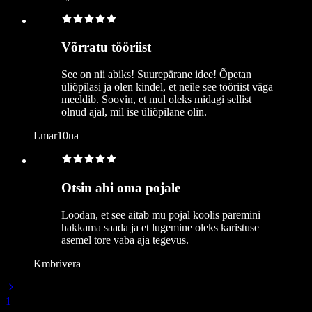
Võrratu tööriist
See on nii abiks! Suurepärane idee! Õpetan
üliõpilasi ja olen kindel, et neile see tööriist väga
meeldib. Soovin, et mul oleks midagi sellist
olnud ajal, mil ise üliõpilane olin.
Lmar10na
Otsin abi oma pojale
Loodan, et see aitab mu pojal koolis paremini
hakkama saada ja et lugemine oleks karistuse
asemel tore vaba aja tegevus.
Kmbrivera
1