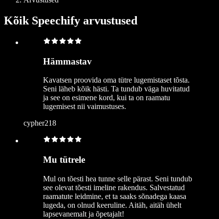
Kõik Speechify arvustused
Hämmastav
Kavatsen proovida oma tütre lugemistaset tõsta.
Seni läheb kõik hästi. Ta tundub väga huvitatud
ja see on esimene kord, kui ta on raamatu
lugemisest nii vaimustuses.
cypher218
Mu tütrele
Mul on tõesti hea tunne selle pärast. Seni tundub
see olevat tõesti imeline rakendus. Salvestatud
raamatute leidmine, et ta saaks sõnadega kaasa
lugeda, on olnud keeruline. Aitäh, aitäh ühelt
lapsevanemalt ja õpetajalt!