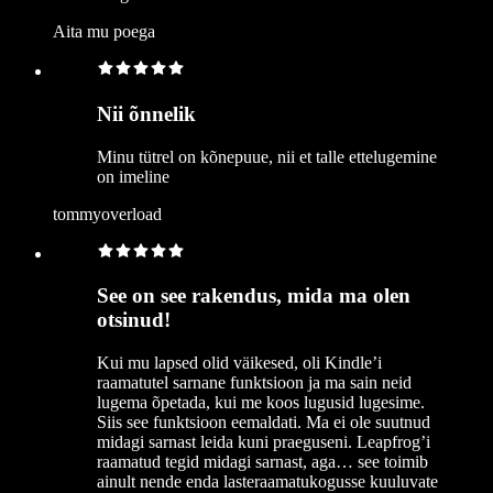
Aita mu poega
Nii õnnelik
Minu tütrel on kõnepuue, nii et talle ettelugemine
on imeline
tommyoverload
See on see rakendus, mida ma olen
otsinud!
Kui mu lapsed olid väikesed, oli Kindle’i
raamatutel sarnane funktsioon ja ma sain neid
lugema õpetada, kui me koos lugusid lugesime.
Siis see funktsioon eemaldati. Ma ei ole suutnud
midagi sarnast leida kuni praeguseni. Leapfrog’i
raamatud tegid midagi sarnast, aga… see toimib
ainult nende enda lasteraamatukogusse kuuluvate