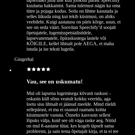
täpsemaks juba ühe kuu jooksul pärast Speechify
kuulama hakkamist. Sama tulemust nägin ka oma
tütre ja pojaga kodus. Seda on lihtne kasutada ja
selles liikuda ning kui tekib küsimusi, on abiks
veebileht. Kuigi aastatasu on päris kõrge, usun, et
see on seda väärt. Soovitan Speechify’d soojalt
õpetajatele, lugemisspetsialistidele,
lapsevanematele, õpiraskustega lastele või
KÕIGILE, kellel lihtsalt pole AEGA, et maha
istuda ja ise teksti lugeda.
Gingerhal
Vau, see on uskumatu!
Mul oli lapsena lugemisega kõvasti raskusi –
oskasin küll sõnu veatult kokku veerida, aga
loetu sisu lihtsalt ei jäänud meelde. Mind riieldi
sellepärast, et ma ei osanud raamatu kohta
küsimustele vastata. Õnneks kasvasin sellest
lõpuks välja, kuid see oli väga raske aeg. Nüüd
on mul 8-aastane tütar, kes kogeb täpselt sama
probleemi, ja sain tema õpetajalt kirja, et ta ei tee