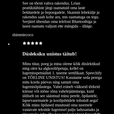
See on tõesti vahva rakendus. Leian
peatükitähiste järgi raamatuid oma laste
õetütardele ja õepoegadele. Skannin lehekülje ja
rakendus saab kohe aru, mis raamatuga on tegu.
Seejärel ühendan oma telefoni Bluetoothiga ja
lasen raamatu valjusti ette mängida – üliäge.
shimmiecoco
Düsleksiku unistus täitub!
Minu tütar, poeg ja mina oleme kõik düslektikud
ning olen ka algkooliõpetaja, kellel on
lugemisspetsialisti 1. taseme sertifikaat. Speechify
on TÕELINE UNISTUS! Kasutame seda perega
mitu korda päevas ning samuti oma
lugemisõpilastega. Vahel esineb väikseid tõrkeid
kiiruse või mõne sõna vahelejäämisega, kuid
üldiselt on see säästnud minu perele, õpilastele,
lapsevanematele ja koolijuhtidele tohutult aega!
Kõik minu õpilased muutusid oma tasemele
vastavate tekstide lugemisel palju ladusamaks ja