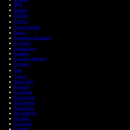
हिन्दी
Italiano
日本語
한국어
Norsk bokmål
Polski
Português Brasileiro
Русский
Українська
Español
Español (México)
Svenska
ไทย
Türkçe
Tiếng Việt
Română
Português
Български
ქართული
Slovenčina
Slovenščina
Hrvatski
Ελληνικά
Lietuvių