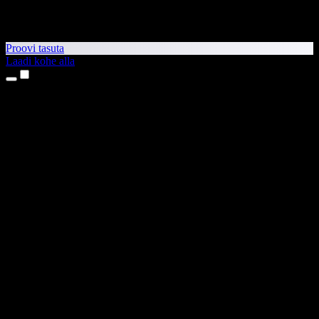
Proovi tasuta
Laadi kohe alla
Tooted
Tekst kõneks
iPhone’i ja iPadi rakendused
Androidi rakendus
Chrome’i laiendus
Edge’i laiendus
Veebirakendus
Maci rakendus
Windowsi rakendus