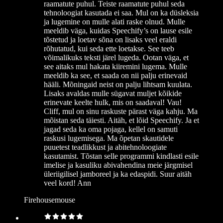
raamatute puhul. Teiste raamatute puhul seda
tehnoloogiat kasutada ei saa. Mul on ka düsleksia
ja lugemine on mulle alati raske olnud. Mulle
meeldib väga, kuidas Speechify’s on lause esile
tõstetud ja loetav sõna on lisaks veel eraldi
rõhutatud, kui seda ette loetakse. See teeb
võimalikuks teksti järel lugeda. Ootan väga, et
see aitaks mul hakata kiiremini lugema. Mulle
meeldib ka see, et saada on nii palju erinevaid
hääli. Mõningaid neist on palju lihtsam kuulata.
Lisaks avaldas mulle sügavat muljet kõikide
erinevate keelte hulk, mis on saadaval! Vau!
Cliff, mul on sinu raskuste pärast väga kahju. Ma
mõistan seda täiesti. Aitäh, et lõid Speechify. Ja et
jagad seda ka oma pojaga, kellel on samuti
raskusi lugemisega. Ma õpetan skautidele
puuetest teadlikkust ja abitehnoloogiate
kasutamist. Tõstan selle programmi kindlasti esile
imelise ja kasuliku abivahendina meie järgmisel
üleriigilisel jamboreel ja ka edaspidi. Suur aitäh
veel kord! Ann
Firehousemouse