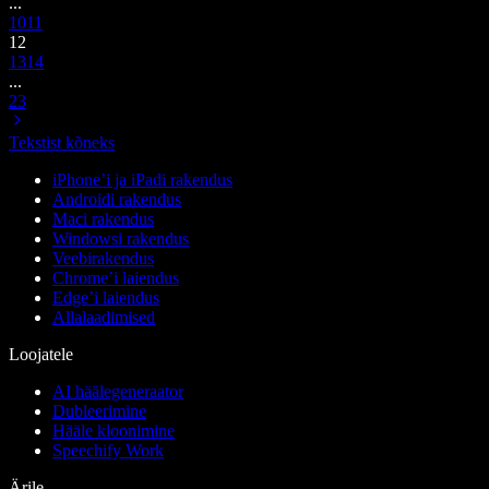
...
10
11
12
13
14
...
23
Tekstist kõneks
iPhone’i ja iPadi rakendus
Androidi rakendus
Maci rakendus
Windowsi rakendus
Veebirakendus
Chrome’i laiendus
Edge’i laiendus
Allalaadimised
Loojatele
AI häälegeneraator
Dubleerimine
Hääle kloonimine
Speechify Work
Ärile