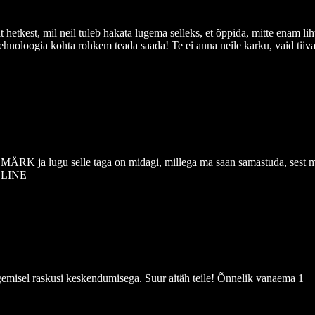
hetkest, mil neil tuleb hakata lugema selleks, et õppida, mitte enam lih
tehnoloogia kohta rohkem teada saada! Te ei anna neile karku, vaid tiiva
SMÄRK ja lugu selle taga on midagi, millega ma saan samastuda, sest m
MELINE
lugemisel raskusi keskendumisega. Suur aitäh teile! Õnnelik vanaema 1