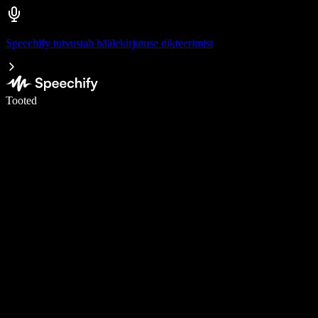
Speechify tutvustab häälekirjutuse dikteerimist
Kirjuta häälega 5× kiiremini
Tooted
Loe lähemalt