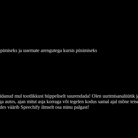
ppimiseks ja uuemate arengutega kursis püsimiseks
aidanud mul tootlikkust hüppeliselt suurendada! Olen uurimisanalüütik j
ega autos, ajan mitut asja korraga või tegelen kodus samal ajal mõne te
des väärib Speechify ilmselt osa minu palgast!