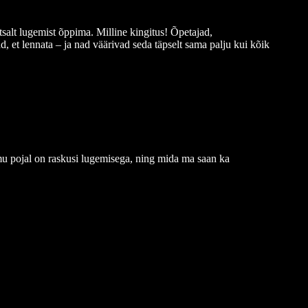
tsalt lugemist õppima. Milline kingitus! Õpetajad,
d, et lennata – ja nad väärivad seda täpselt sama palju kui kõik
u pojal on raskusi lugemisega, ning mida ma saan ka