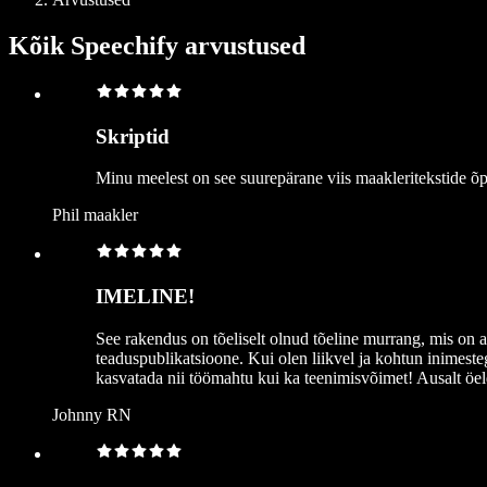
Kõik Speechify arvustused
Skriptid
Minu meelest on see suurepärane viis maakleritekstide õ
Phil maakler
IMELINE!
See rakendus on tõeliselt olnud tõeline murrang, mis on 
teaduspublikatsioone. Kui olen liikvel ja kohtun inimest
kasvatada nii töömahtu kui ka teenimisvõimet! Ausalt öel
Johnny RN