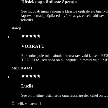
Düsleksiaga õpilaste õpetaja
See muudab minu vanemate klasside õpilaste elu täielikult 
lapsevanemad ja õpilased – võtke aega, et selle abistava 
teisedki.
slowjs
VÕRRATU
Rakendus pole mitte ainult hämmastav, vaid ka selle EE
TOETADA, sest seda on nii paljudel inimestel vaja. I
MicDaGOAT
Lucile
See on imeline, ostan selle oma lapselapsele, kellel on 
Õnnelik vanaema 1