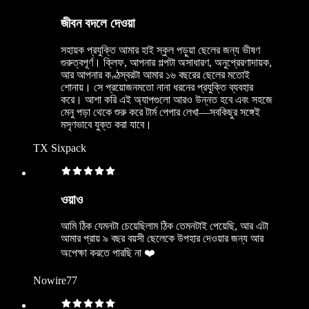
জীবন বদলে দেওয়া
সহায়ক প্রযুক্তি আমার হাই স্কুল পড়ুয়া ছেলের জন্য ভীষণ
গুরুত্বপূর্ণ। ক্লিফ, আপনার গল্পটা অসাধারণ, অনুপ্রেরণাদায়ক,
আর আপনার কণ্ঠস্বরটা আমার ১৬ বছরের ছেলের মতোই
শোনায়। সে প্রয়োজনমতো নানা ধরনের প্রযুক্তি ব্যবহার
করে। আশা করি এই অ্যাপগুলো আরও উন্নত হবে এবং সহজে
মেনু পড়া থেকে শুরু করে টার্ম পেপার লেখা—সবকিছুর সঙ্গেই
মসৃণভাবে যুক্ত করা যাবে।
TX Sixpack
ওয়াও
আমি ঠিক যেমনটা চেয়েছিলাম ঠিক তেমনটাই পেয়েছি, আর এটা
আমার প্রায় ৯ বছর বয়সী ছেলেকে উপহার দেওয়ার জন্য আর
অপেক্ষা করতে পারছি না ❤️
Nowire77