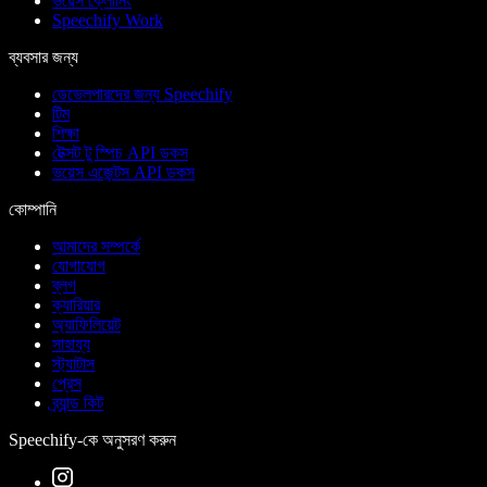
ভয়েস ক্লোনিং
Speechify Work
ব্যবসার জন্য
ডেভেলপারদের জন্য Speechify
টিম
শিক্ষা
টেক্সট টু স্পিচ API ডকস
ভয়েস এজেন্টস API ডকস
কোম্পানি
আমাদের সম্পর্কে
যোগাযোগ
ব্লগ
ক্যারিয়ার
অ্যাফিলিয়েট
সাহায্য
স্ট্যাটাস
প্রেস
ব্র্যান্ড কিট
Speechify-কে অনুসরণ করুন