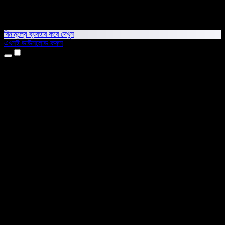
বিনামূল্যে ব্যবহার করে দেখুন
এখনই ডাউনলোড করুন
প্রোডাক্ট
টেক্সট টু স্পিচ
আইফোন ও আইপ্যাড অ্যাপ
অ্যান্ড্রয়েড অ্যাপ
ক্রোম এক্সটেনশন
এজ এক্সটেনশন
ওয়েব অ্যাপ
ম্যাক অ্যাপ
উইন্ডোজ অ্যাপ