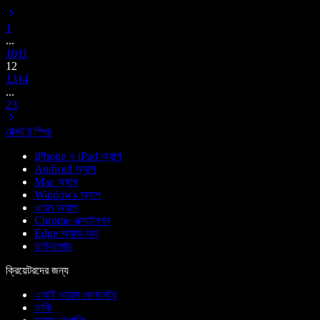
1
...
10
11
12
13
14
...
23
টেক্সট টু স্পিচ
iPhone ও iPad অ্যাপ
Android অ্যাপ
Mac অ্যাপ
Windows অ্যাপ
ওয়েব অ্যাপ
Chrome এক্সটেনশন
Edge অ্যাড-অন
ডাউনলোড
ক্রিয়েটরদের জন্য
এআই ভয়েস জেনারেটর
ডাবিং