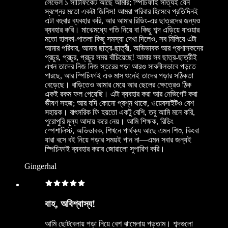
লেভেল ১ সার্টিফিকেট আছে আমার; স্পিচিফাই সত্যিই যেন
স্বপ্নের মতো একটা জিনিস! আমরা পরিবার হিসেবে প্রতিদিনই
এটা বহুবার ব্যবহার করি, আর আমার রিডিং-এর ছাত্রদের জন্যও
ব্যবহার করি। মাঝেমধ্যে গতি নিয়ে বা কিছু শব্দ এড়িয়ে যাওয়ার
মতো হালকা-পাতলা কিছু সমস্যা দেখা দিলেও, সব মিলিয়ে এটা
আমার পরিবার, আমার ছাত্র-ছাত্রী, অভিভাবক আর প্রশাসকদের
প্রচুর, প্রচুর, প্রচুর সময় বাঁচিয়েছে! আমার সব ছাত্র-ছাত্রীই
এখন তাদের নিজ নিজ স্তরের পড়া আরও সাবলীলভাবে পড়তে
পারছে, আর স্পিচিফাই এক মাস শুনেই তাদের পড়ার সঠিকতা
বেড়েছে। বাড়িতেও আমার মেয়ে আর ছেলের ক্ষেত্রেও ঠিক
একই রকম ফল পেয়েছি। এটা ব্যবহার করা আর নেভিগেট করা
ভীষণ সহজ; আর যদি কোনো প্রশ্ন থাকে, ওয়েবসাইটও বেশ
সহায়ক। বাৎসরিক ফি হয়তো একটু বেশি, তবু আমি মনে করি,
পুরোপুরি মূল্য আদায় করে নেয়। আমি শিক্ষক, রিডিং
স্পেশালিস্ট, অভিভাবক, শিখনে পার্থক্য আছে এমন শিশু, কিংবা
যারা বসে বই নিয়ে পড়ার সময়ই পান না—এমন সবার জন্যই
স্পিচিফাই ব্যবহার করার জোরালো সুপারিশ করি।
Gingerhal
বাহ, অবিশ্বাস্য!
আমি ছোটবেলায় পড়া নিয়ে বেশ ঝামেলায় পড়তাম। শব্দগুলো