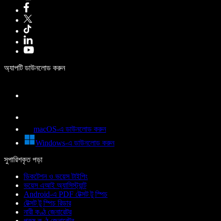
অ্যাপটি ডাউনলোড করুন
macOS-এ ডাউনলোড করুন
Windows-এ ডাউনলোড করুন
সুপারিশকৃত পড়া
ডিকটেশন ও ভয়েস টাইপিং
ভয়েস এআই অ্যাসিস্ট্যান্ট
Android-এ PDF টেক্সট টু স্পিচ
টেক্সট টু স্পিচ রিডার
নারী কণ্ঠ জেনারেটর
পুরুষ কণ্ঠ জেনারেটর