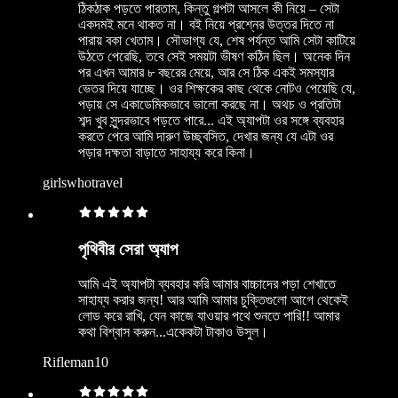
ঠিকঠাক পড়তে পারতাম, কিন্তু গল্পটা আসলে কী নিয়ে – সেটা
একদমই মনে থাকত না। বই নিয়ে প্রশ্নের উত্তর দিতে না
পারায় বকা খেতাম। সৌভাগ্য যে, শেষ পর্যন্ত আমি সেটা কাটিয়ে
উঠতে পেরেছি, তবে সেই সময়টা ভীষণ কঠিন ছিল। অনেক দিন
পর এখন আমার ৮ বছরের মেয়ে, আর সে ঠিক একই সমস্যার
ভেতর দিয়ে যাচ্ছে। ওর শিক্ষকের কাছ থেকে নোটও পেয়েছি যে,
পড়ায় সে একাডেমিকভাবে ভালো করছে না। অথচ ও প্রতিটা
শব্দ খুব সুন্দরভাবে পড়তে পারে... এই অ্যাপটা ওর সঙ্গে ব্যবহার
করতে পেরে আমি দারুণ উচ্ছ্বসিত, দেখার জন্য যে এটা ওর
পড়ার দক্ষতা বাড়াতে সাহায্য করে কিনা।
girlswhotravel
পৃথিবীর সেরা অ্যাপ
আমি এই অ্যাপটা ব্যবহার করি আমার বাচ্চাদের পড়া শেখাতে
সাহায্য করার জন্য! আর আমি আমার চুক্তিগুলো আগে থেকেই
লোড করে রাখি, যেন কাজে যাওয়ার পথে শুনতে পারি!! আমার
কথা বিশ্বাস করুন...একেকটা টাকাও উসুল।
Rifleman10