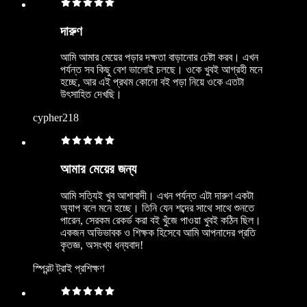
দারুণ
আমি আমার মেয়ের পড়ার দক্ষতা বাড়ানোর চেষ্টা করব। এখন
পর্যন্ত সব কিছু বেশ ভালোই চলছে। ওকে খুবই আগ্রহী মনে
হচ্ছে, আর এই প্রথম কোনো বই পড়া নিয়ে ওকে এতটা
উৎসাহিত দেখছি।
cypher218
আমার মেয়ের জন্য
আমি সত্যিই খুব আশাবাদী। এখন পর্যন্ত এটা দারুণ একটা
অ্যাপ বলে মনে হচ্ছে। তিনি যেন শব্দের সাথে সাথে শুনতে
পারেন, সেরকম রেকর্ড করা বই খুঁজে পাওয়া খুবই কঠিন ছিল।
একজন অভিভাবক ও শিক্ষক হিসেবে আমি আপনাদের প্রতি
কৃতজ্ঞ, অসংখ্য ধন্যবাদ!
স্প্রিন্ট ট্রাই প্রশিক্ষণ