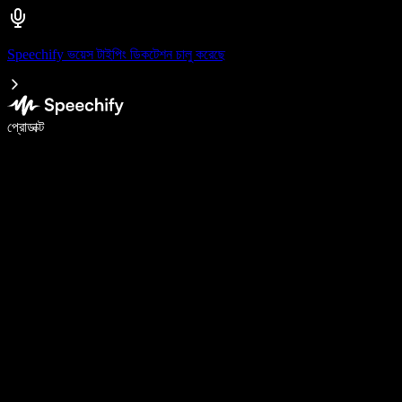
Speechify ভয়েস টাইপিং ডিকটেশন চালু করেছে
ভয়েস টাইপিং দিয়ে ৫ গুণ দ্রুত লিখুন
প্রোডাক্ট
আরও জানুন