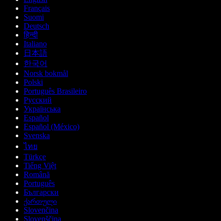
Français
Suomi
Deutsch
हिन्दी
Italiano
日本語
한국어
Norsk bokmål
Polski
Português Brasileiro
Русский
Українська
Español
Español (México)
Svenska
ไทย
Türkçe
Tiếng Việt
Română
Português
Български
ქართული
Slovenčina
Slovenščina