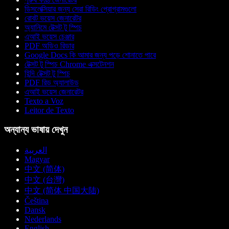
ডিসলেক্সিয়ার জন্য সেরা রিডিং প্রোগ্রামগুলো
রোবট ভয়েস জেনারেটর
অ্যানিমে টেক্সট টু স্পিচ
এআই ভয়েস চেঞ্জার
PDF অডিও রিডার
Google Docs কি আমার জন্য পড়ে শোনাতে পারে
টেক্সট টু স্পিচ Chrome এক্সটেনশন
হিন্দি টেক্সট টু স্পিচ
PDF রিড অ্যালাউড
এআই ভয়েস জেনারেটর
Texto a Voz
Leitor de Texto
অন্যান্য ভাষায় দেখুন
العربية
Magyar
中文 (简体)
中文 (台灣)
中文 (简体 中国大陆)
Čeština
Dansk
Nederlands
English