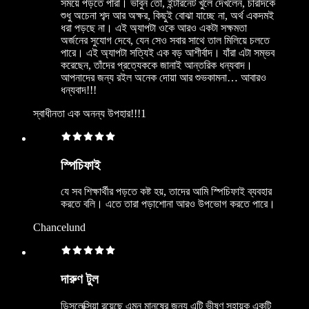
সময়ে পড়তে পারা। ভাবুন তো, ইন্টারনেট খুলে দেখলেন, চারদিকে
শুধু অচেনা শব্দ আর অক্ষর, কিছুই বোঝা যাচ্ছে না, অর্থ একদমই
ধরা পড়ছে না। এই অ্যাপটা ওকে আরও একটা সক্ষমতা
অর্জনের সুযোগ দেবে, যেন সেও সবার সাথে তাল মিলিয়ে চলতে
পারে। এই অ্যাপটা সত্যিই এক বড় আশীর্বাদ। যাঁরা এটা সম্ভব
করেছেন, তাঁদের প্রত্যেককে জানাই আন্তরিক ধন্যবাদ।
আপনাদের জন্য রইল অনেক দোয়া আর শুভকামনা… আবারও
ধন্যবাদ!!!
স্বাধীনতা এক অনন্য উপহার!!!1
স্পিচিফাই
যে সব শিক্ষার্থীর পড়তে কষ্ট হয়, তাদের আমি স্পিচিফাই ব্যবহার
করতে বলি। এতে তারা পড়াশোনা আরও উপভোগ করতে পারে।
Chancelund
দারুণ টুল
ডিসলেক্সিয়া রয়েছে এমন মানুষের জন্য এটি ভীষণ সহায়ক একটি