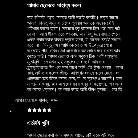
আমার ছেলেকে সাহায্য করুন
সারা জীবনই পড়ার ক্ষেত্রে আমি লড়াই করেছি। নম্বর ভালো
আসত, কিন্তু অন্য বাচ্চাদের তুলনায় আমাকে অনেক বেশি
পরিশ্রম করতে হতো। সবচেয়ে বড় ঝামেলা ছিল পড়া আর পাঠ
বোঝা। আমি ধীর গতিতে পড়তাম, আর কিছু মনে রাখতে গেলে
একই প্যারাগ্রাফ বারবার পড়তে হতো, যা অনেক সময়ই সম্ভব
হতো না। কিন্তু যখন আমি কোনো লেখা উচ্চস্বরে শোনা
অবস্থায় পাই, তখন সেটা একেবারে অন্যভাবে ধরে রাখতে আর
বুঝতে পারি। আমার ছেলেও এখন স্কুলে ঠিক একই সমস্যার
মুখোমুখি। সে এখন হাই স্কুলের শেষ বর্ষে, আর তার
গ্র্যাজুয়েশনের ঠিক এক মাস আগে আমি এটা খুঁজে পেলাম। আশা
করি, এটা তার কলেজ জীবনে অবিশ্বাস্যভাবে কাজে দেবে এবং
এমনভাবে তার জীবন বদলে দেবে, যা সে স্বপ্নেও ভাবেনি। হাল
না ছাড়ার জন্য, আর আমাদের সবার জন্য যা করেছেন, তার জন্য
আপনাকে ধন্যবাদ। আপনার কাছে আমি ভীষণ কৃতজ্ঞ! - লরা জি
আমার ছেলেকে সাহায্য করুন
এতটাই খুশি
আমার মেয়ের কথা বলার সমস্যা আছে, তাই ওকে এটা পড়ে