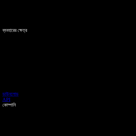
ব্যবহারের ক্ষেত্র
ডাউনলোড
API
কোম্পানি