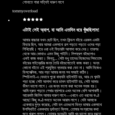
শোনাতে পারা সত্যিই দারুণ লাগে
tommyoverload
এটাই সেই অ্যাপ, যা আমি এতদিন ধরে খুঁজছিলাম!
আমার বাচ্চারা যখন ছোট ছিল, তখন কিন্ডল বইয়ে এরকম একটা
ফিচার ছিল, আর আমরা একসাথে গল্প পড়তে পড়তে ওদের পড়া
শিখিয়েছি। পরে ওরা ওই ফিচারটা আলাদা করে দেয়। তারপর
থেকে আর কোথাও এমন কিছু পাইনি। লিপফ্রগ বইগুলোও
একই কাজ করত। কিন্তু... সেটা শুধু তাদের নিজেদের শিশুতোষ
বইয়ের লাইব্রেরির জন্য তৈরি বইগুলোতেই কাজ করত। অন্য
কোনো বইতে এই প্রযুক্তি ব্যবহার করা যেত না। আমি নিজেও
ডিসলেক্সিক, আর পড়া আমার জন্য সব সময়ই কঠিন।
স্পিচিফাই-এ যেভাবে পুরো বাক্যটা হাইলাইট হয়, আর যে শব্দটা
পড়া হচ্ছে সেটা আলাদা করে ডাবল হাইলাইট হয়, সেটা আমার
ভীষণ ভালো লাগে। এর জন্য ফলো করা অনেক সহজ হয়।
আমি দ্রুত পড়তে শেখার ব্যাপারে এখন অনেক বেশি আশাবাদী।
আরেকটা জিনিস আমার দারুণ লাগে—এখানে এত ধরনের কণ্ঠ
আছে! কিছু কণ্ঠ শুনতে অনেক আরাম লাগে। যেটা আমাকে
একেবারে মুগ্ধ করেছে, সেটা হল এতগুলো ভিন্ন ভাষার একসাথে
উপস্থিতি! এককথায় দুর্দান্ত! ক্লিফ, তোমার সংগ্রামের কথা
শুনে খারাপ লাগল। তোমার অনুভূতি আমি খুব ভালো করে বুঝতে