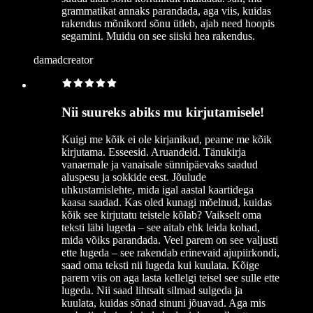
grammatikat annaks parandada, aga viis, kuidas
rakendus mõnikord sõnu ütleb, ajab need hoopis
segamini. Muidu on see siiski hea rakendus.
damadcreator
Nii suureks abiks mu kirjutamisele!
Kuigi me kõik ei ole kirjanikud, peame me kõik
kirjutama. Esseesid. Aruandeid. Tänukirja
vanaemale ja vanaisale sünnipäevaks saadud
aluspesu ja sokkide eest. Jõulude
uhkustamislehte, mida igal aastal kaartidega
kaasa saadad. Kas oled kunagi mõelnud, kuidas
kõik see kirjutatu teistele kõlab? Vaikselt oma
teksti läbi lugeda – see aitab ehk leida kohad,
mida võiks parandada. Veel parem on see valjusti
ette lugeda – see rakendab erinevaid ajupiirkondi,
saad oma teksti nii lugeda kui kuulata. Kõige
parem viis on aga lasta kellelgi teisel see sulle ette
lugeda. Nii saad lihtsalt silmad sulgeda ja
kuulata, kuidas sõnad sinuni jõuavad. Aga mis