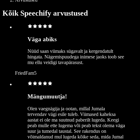
Kõik Speechify arvustused
Väga abiks
Nüüd saan viimaks sügavalt ja kergendatult
hingata. Nägemispuudega inimese jaoks toob see
mu ellu veidigi tavapärasust.
FriedFam5
Mängumuutja!
Olen vaegnägija ja ootan, millal Jumala
tervendav vägi esile tuleb. Viimased kaheksa
aastat ei ole ma suutnud paberilt lugeda. Keegi
peab mulle ette lugema või peab tekst olema väga
suur ja tumedal taustal. See rakendus on
võimaldanud mul lugeda kõike seda, mida Jumal