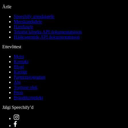
Ärile
Speechify arendajatele
Meeskondadele
Haridusele
Tekstist kõneks API dokumentatsioon
Hääleagentide API dokumentatsioon
Ettevõttest
Meist
Kontakt
Blogi
Karjäär
Partnerprogramm
Abi
Teenuse olek
Press
Brändikomplekt
Jälgi Speechify’d