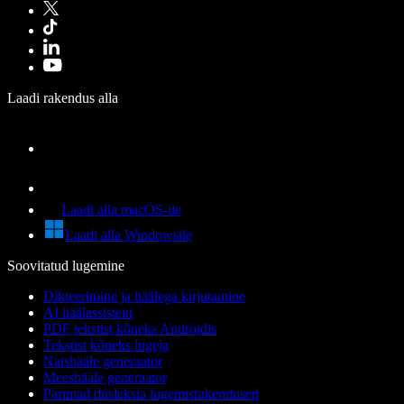
Laadi rakendus alla
Laadi alla macOS-ile
Laadi alla Windowsile
Soovitatud lugemine
Dikteerimine ja häälega kirjutamine
AI häälassistent
PDF tekstist kõneks Androidis
Tekstist kõneks lugeja
Naishääle generaator
Meeshääle generaator
Parimad düsleksia lugemisrakendused