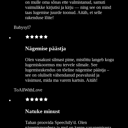
on mulle oma sõnas ette valmistanud, samuti
vaimulikke kirjutisi ja kirju — ning see on mind
taas lugemise juurde toonud. Aitäh, et selle
rakenduse lõite!
Babysyl7
Nägemise päästja
Olen vasakust silmast pime, mistõttu langeb kogu
lugemiskoormus mu tervele silmale. See
lugemisrakendus on tõeline nägemise päästja –
see on oluliselt vähendanud peavalusid ja
väsimust, mida ma varem kartsin. Aitäh!
ToAllWithLove
Natuke minust
Tahan proovida Speechify'd. Olen
nägemispuudega ja mul on kerge vananemisega