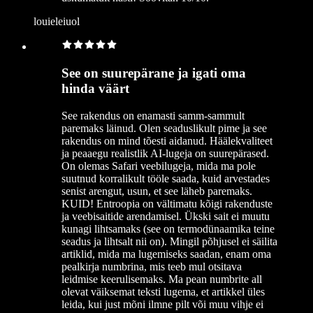
louieleiuol
See on suurepärane ja igati oma
hinda väärt
See rakendus on enamasti samm-sammult
paremaks läinud. Olen seaduslikult pime ja see
rakendus on mind tõesti aidanud. Häälekvaliteet
ja peaaegu realistlik AI-lugeja on suurepärased.
On olemas Safari veebilugeja, mida ma pole
suutnud korralikult tööle saada, kuid arvestades
senist arengut, usun, et see läheb paremaks.
KUID! Entroopia on vältimatu kõigi rakenduste
ja veebisaitide arendamisel. Ükski sait ei muutu
kunagi lihtsamaks (see on termodünaamika teine
seadus ja lihtsalt nii on). Mingil põhjusel ei säilita
artiklid, mida ma lugemiseks saadan, enam oma
pealkirja numbrina, mis teeb mul otsitava
leidmise keerulisemaks. Ma pean numbrite all
olevat väiksemat teksti lugema, et artikkel üles
leida, kui just mõni ilmne pilt või muu vihje ei