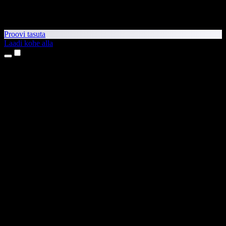
Proovi tasuta
Laadi kohe alla
Tooted
Tekst kõneks
iPhone’i ja iPadi rakendused
Androidi rakendus
Chrome’i laiendus
Edge’i laiendus
Veebirakendus
Maci rakendus
Windowsi rakendus