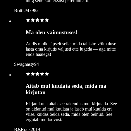
ning selle kontekstist paremini aru.
BrittLM7982
Ma olen vaimustuses!
Andis mulle täpselt selle, mida tahtsin: võimaluse
lasta oma kirjutis valjusti ette lugeda — aga mitte
enda häälega!
Swagnasty94
Aitab mul kuulata seda, mida ma
kirjutan
Kirjanikuna aitab see rakendus mul kirjutada. See
on aidanud mul kuulata ja laseb mul kuulda eri
viise, kuidas öelda seda, mida olen öelnud. See
ergutab mu loovust.
BJsRock2019