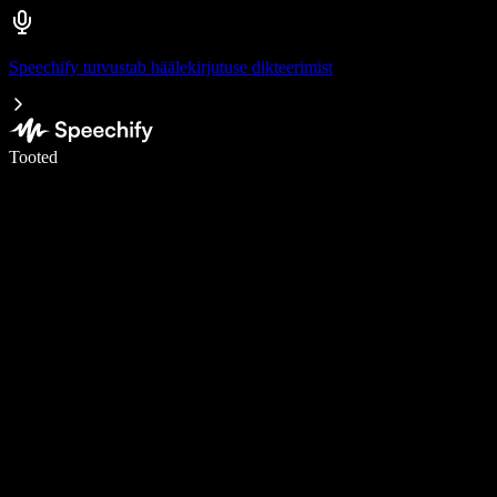
Speechify tutvustab häälekirjutuse dikteerimist
Kirjuta häälega 5× kiiremini
Tooted
Loe lähemalt