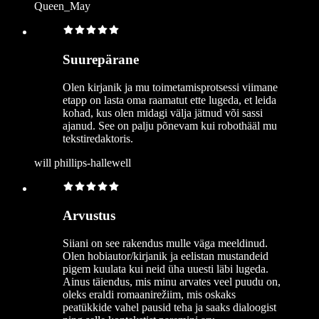
Queen_May
Suurepärane
Olen kirjanik ja mu toimetamisprotsessi viimane
etapp on lasta oma raamatut ette lugeda, et leida
kohad, kus olen midagi välja jätnud või sassi
ajanud. See on palju põnevam kui robothääl mu
tekstiredaktoris.
will phillips-hallewell
Arvustus
Siiani on see rakendus mulle väga meeldinud.
Olen hobiautor/kirjanik ja eelistan mustandeid
pigem kuulata kui neid üha uuesti läbi lugeda.
Ainus täiendus, mis minu arvates veel puudu on,
oleks eraldi romaanirežiim, mis oskaks
peatükkide vahel pausid teha ja saaks dialoogist