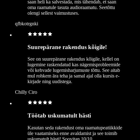
saan heli ka salvestada, mis tähendab, et saan
oma raamatule tasuta audioraamatu. Seetõttu
olengi sellest vaimustuses.
qfbkotrgnki
Suurepärane rakendus kõigile!
See on suurepärane rakendus kõigile, kellel on
lugemine raskendatud kas nägemisprobleemide
või kehvade lugemisharjumuste tõttu. See aitab
mul rohkem ära teha ja samal ajal olla kursis e-
kirjade ning uudistega.
Chilly Ciro
Töötab uskumatult hästi
Kasutan seda rakendust oma raamatupeatükkide
üle vaatamiseks enne avaldamist ja see toimib
uskumatult hästi! Soovitan 10/10.