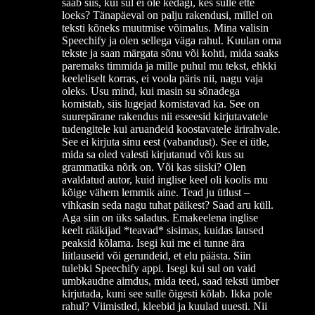
saab siis, kui sul ei ole kedagi, kes sulle ette
loeks? Tänapäeval on palju rakendusi, millel on
teksti kõneks muutmise võimalus. Mina valisin
Speechify ja olen sellega väga rahul. Kuulan oma
tekste ja saan märgata sõnu või kohti, mida saaks
paremaks timmida ja mille puhul mu tekst, ehkki
keeleliselt korras, ei voola päris nii, nagu vaja
oleks. Usu mind, kui masin su sõnadega
komistab, siis lugejad komistavad ka. See on
suurepärane rakendus nii esseesid kirjutavatele
tudengitele kui aruandeid koostavatele ärirahvale.
See ei kirjuta sinu eest (vabandust). See ei ütle,
mida sa oled valesti kirjutanud või kus su
grammatika nõrk on. Või kas siiski? Olen
avaldatud autor, kuid inglise keel oli koolis mu
kõige vähem lemmik aine. Tead ju ütlust –
vihkasin seda nagu tuhat päikest? Saad aru küll.
Aga siin on üks saladus. Emakeelena inglise
keelt rääkijad *teavad* sisimas, kuidas laused
peaksid kõlama. Isegi kui me ei tunne ära
liitlauseid või gerundeid, et elu päästa. Siin
tulebki Speechify appi. Isegi kui sul on vaid
umbkaudne aimdus, mida teed, saad teksti ümber
kirjutada, kuni see sulle õigesti kõlab. Ikka pole
rahul? Viimistled, kleebid ja kuulad uuesti. Nii