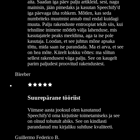
aita. Saadan iga päev palju artikleid, sest, nagu
mainisin, jään pimedaks ja kasutan Speechify'd
iga päevaga üha rohkem. Mõtlen, kas seda
numbriteks muutmist annab mul endal kuidagi
muuta. Palju rakenduste entroopiat tekib siis, kui
tehniline inimene mõtleb välja lahenduse, mis
kasutajatele peaks meeldima, aga ta ise pole
kasutaja. Loodan, et see juhtus mõne apsaka
tõttu, mida saan ise parandada. Ma ei arva, et see
on hea mõte. Kiirelt kokku võttes: ma sõltun
sellest rakendusest väga palju. See on kaugelt
parim paljudest proovitud rakendustest.
Bleeber
Suurepärane tööriist
Viimase aasta jooksul olen kasutanud
Speechify'd oma kirjutiste toimetamiseks ja see
on olnud tohutult abiks. See on kindlasti
parandanud mu kirjaliku suhtluse kvaliteeti.
Guillermo Federico B.