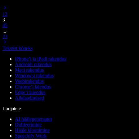
1
2
3
4
5
...
23
Tekstist kõneks
iPhone’i ja iPadi rakendus
Androidi rakendus
Maci rakendus
Windowsi rakendus
Veebirakendus
Chrome’i laiendus
Edge’i laiendus
Allalaadimised
Loojatele
AI häälegeneraator
Dubleerimine
Hääle kloonimine
Speechify Work