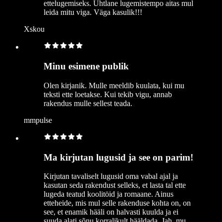
ettelugemiseks. Ühtlane lugemistempo aitas mul
leida mitu viga. Väga kasulik!!!
Xskou
Minu esimene publik
Olen kirjanik. Mulle meeldib kuulata, kui mu
teksti ette loetakse. Kui tekib vigu, annab
rakendus mulle sellest teada.
mmpulse
Ma kirjutan lugusid ja see on parim!
Kirjutan tavaliselt lugusid oma vabal ajal ja
kasutan seda rakendust selleks, et lasta tal ette
lugeda teatud koolitöid ja romaane. Ainus
etteheide, mis mul selle rakenduse kohta on, on
see, et enamik hääli on halvasti kuulda ja ei
suuda alati sõnu korralikult hääldada. Jah, mu