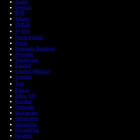
Suomi
Deutsch
हिन्दी
Italiano
日本語
한국어
Norsk bokmål
Polski
Português Brasileiro
Русский
Українська
Español
Español (México)
Svenska
ไทย
Türkçe
Tiếng Việt
Română
Português
Български
ქართული
Slovenčina
Slovenščina
Hrvatski