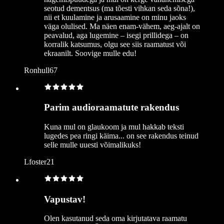
seotud dementsus (ma tõesti vihkan seda sõna!),
nii et kuulamine ja arusaamine on minu jaoks
väga olulised. Ma näen enam-vähem, aeg-ajalt on
peavalud, aga lugemine – isegi prillidega – on
korralik katsumus, olgu see siis raamatust või
ekraanilt. Soovige mulle edu!
Ronhull67
Parim audioraamatute rakendus
Kuna mul on glaukoom ja mul hakkab teksti
lugedes pea ringi käima... on see rakendus teinud
selle mulle uuesti võimalikuks!
Lfoster21
Vapustav!
Olen kasutanud seda oma kirjutatava raamatu