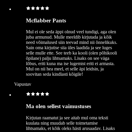
Mcflabber Pants
Mul ei ole seda äppi olnud veel tundigi, aga olen
juba armunud. Mulle meeldib kirjutada ja kõik
need võimalused siin teevad mind nii õnnelikuks.
Sain oma kirjutise siia üles laadida ja see luges
selle mulle ette. See teeb ka kooli (olen põhikooli
õpilane) palju lihtsamaks. Lisaks on see väga
lõbus, eriti kuna ma ise lugemist eriti ei armasta.
Mul on nii hea meel, et selle äpi leidsin, ja
soovitan seda kindlasti kõigile!
Vapustav
Ma olen sellest vaimustuses
Kirjutan raamatut ja see aitab mul oma teksti
kuulata ning muudab selle toimetamise
lihtsamaks, et kõik oleks hästi arusaadav. Lisaks