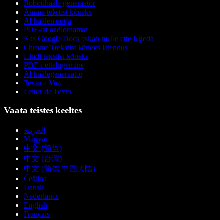
Robotihääle generaator
Anime tekstist kõneks
AI häälemuutja
PDF-ist audioraamat
Kas Google Docs oskab mulle ette lugeda
Chrome’i tekstist kõneks laiendus
Hindi tekstist kõneks
PDF-i ettelugemine
AI häälegeneraator
Texto a Voz
Leitor de Texto
Vaata teistes keeltes
العربية
Magyar
中文 (简体)
中文 (台灣)
中文 (简体 中国大陆)
Čeština
Dansk
Nederlands
English
Français