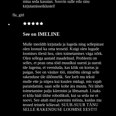
mina seda kasutan. Soovin sulle edu sinu
kirjutamisseiklustel!
fla_girl
See on IMELINE
Mulle meeldib kirjutada ja lugeda ning sellepärast
olen loonud ka oma teoseid. Kuigi olen lugude
loomises tõesti hea, olen toimetamises väga nõrk.
Olen sellega aastaid maadelnud. Probleem on
selles, et pean oma töid muudkui uuesti ja uuesti
üle lugema, et veenduda, kas kõik on korras ja
paigas. See on väsitav töö, mistõttu olengi selle
rakenduse üle üliõnnelik. See loeb mu teksti
mulle ette ja niipea kui kuulen midagi, mis vajab
parandamist, saan selle kohe ära muuta. Nii läheb
toimetamine palju kiiremini ja lihtsamalt. Lisaks
ei kõla hääl üldse robotlikult, kui sa seda ise ei
soovi. See aitab mul paremini mõista, kuidas mu
teosed teistele kõlavad. SUUR-SUUR TÄNU
SELLE RAKENDUSE LOOMISE EEST!!!