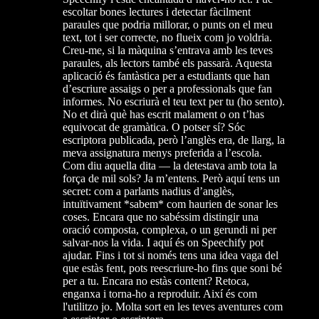
escoltar bones lectures i detectar fàcilment
paraules que podria millorar, o punts on el meu
text, tot i ser correcte, no flueix com jo voldria.
Creu-me, si la màquina s’entrava amb les teves
paraules, als lectors també els passarà. Aquesta
aplicació és fantàstica per a estudiants que han
d’escriure assaigs o per a professionals que fan
informes. No escriurà el teu text per tu (ho sento).
No et dirà què has escrit malament o on t’has
equivocat de gramàtica. O potser sí? Sóc
escriptora publicada, però l’anglès era, de llarg, la
meva assignatura menys preferida a l’escola.
Com diu aquella dita — la detestava amb tota la
força de mil sols? Ja m’entens. Però aquí tens un
secret: com a parlants nadius d’anglès,
intuïtivament *sabem* com haurien de sonar les
coses. Encara que no sabéssim distingir una
oració composta, complexa, o un gerundi ni per
salvar-nos la vida. I aquí és on Speechify pot
ajudar. Fins i tot si només tens una idea vaga del
que estàs fent, pots reescriure-ho fins que soni bé
per a tu. Encara no estàs content? Retoca,
enganxa i torna-ho a reproduir. Així és com
l'utilitzo jo. Molta sort en les teves aventures com