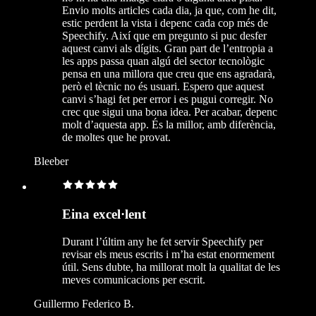
Envio molts articles cada dia, ja que, com he dit,
estic perdent la vista i depenc cada cop més de
Speechify. Així que em pregunto si puc desfer
aquest canvi als dígits. Gran part de l’entropia a
les apps passa quan algú del sector tecnològic
pensa en una millora que creu que ens agradarà,
però el tècnic no és usuari. Espero que aquest
canvi s’hagi fet per error i es pugui corregir. No
crec que sigui una bona idea. Per acabar, depenc
molt d’aquesta app. És la millor, amb diferència,
de moltes que he provat.
Bleeber
Eina excel·lent
Durant l’últim any he fet servir Speechify per
revisar els meus escrits i m’ha estat enormement
útil. Sens dubte, ha millorat molt la qualitat de les
meves comunicacions per escrit.
Guillermo Federico B.