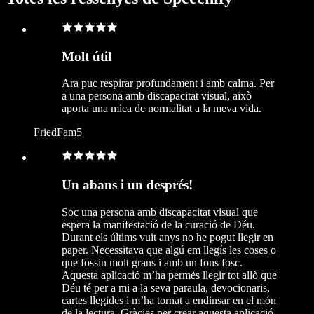
Molt útil
Ara puc respirar profundament i amb calma. Per
a una persona amb discapacitat visual, això
aporta una mica de normalitat a la meva vida.
FriedFam5
Un abans i un després!
Soc una persona amb discapacitat visual que
espera la manifestació de la curació de Déu.
Durant els últims vuit anys no he pogut llegir en
paper. Necessitava que algú em llegís les coses o
que fossin molt grans i amb un fons fosc.
Aquesta aplicació m’ha permès llegir tot allò que
Déu té per a mi a la seva paraula, devocionaris,
cartes llegides i m’ha tornat a endinsar en el món
de la lectura. Gràcies per crear aquesta aplicació.