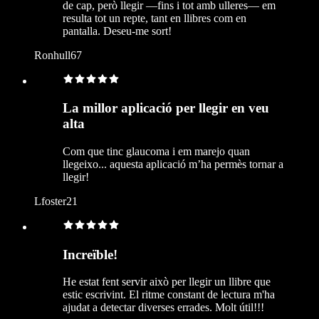
de cap, però llegir —fins i tot amb ulleres— em
resulta tot un repte, tant en llibres com en
pantalla. Deseu-me sort!
Ronhull67
La millor aplicació per llegir en veu
alta
Com que tinc glaucoma i em marejo quan
llegeixo... aquesta aplicació m’ha permès tornar a
llegir!
Lfoster21
Increïble!
He estat fent servir això per llegir un llibre que
estic escrivint. El ritme constant de lectura m'ha
ajudat a detectar diverses errades. Molt útil!!!