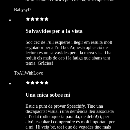
Babysyl7
Salvavides per a la vista
Soc cec de l’ull esquerre i llegir em resulta molt
esgotador per a l’ull bo. Aquesta aplicació de
lectura és un salvavides per a la meva vista i ha
reduït els mals de cap i la fatiga que abans tant
temia. Gràcies!
ToAllWithLove
Una mica sobre mi
Estic a punt de provar Speechify. Tinc una
discapacitat visual i una demència lleu associada
a l’edat (odio aquesta paraula, de debò!) i, per
això, escoltar i comprendre és molt important per
a mi. Hi veig bé, tot i que de vegades tinc mals