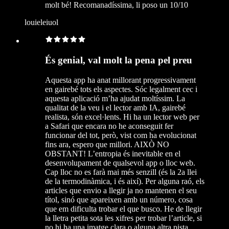
molt bé! Recomanadíssima, li poso un 10/10
louieleiuol
És genial, val molt la pena pel preu
Aquesta app ha anat millorant progressivament
en gairebé tots els aspectes. Sóc legalment cec i
aquesta aplicació m’ha ajudat moltíssim. La
qualitat de la veu i el lector amb IA, gairebé
realista, són excel·lents. Hi ha un lector web per
a Safari que encara no he aconseguit fer
funcionar del tot, però, vist com ha evolucionat
fins ara, espero que millori. AIXÒ NO
OBSTANT! L’entropia és inevitable en el
desenvolupament de qualsevol app o lloc web.
Cap lloc no es farà mai més senzill (és la 2a llei
de la termodinàmica, i és així). Per alguna raó, els
articles que envio a llegir ja no mantenen el seu
títol, sinó que apareixen amb un número, cosa
que em dificulta trobar el que busco. He de llegir
la lletra petita sota les xifres per trobar l’article, si
no hi ha una imatge clara o alguna altra pista.