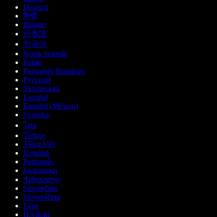
Deutsch
हिन्दी
Italiano
日本語
한국어
Norsk bokmål
Polski
Português Brasileiro
Русский
Українська
Español
Español (México)
Svenska
ไทย
Türkçe
Tiếng Việt
Română
Português
Български
ქართული
Slovenčina
Slovenščina
Eesti
Hrvatski