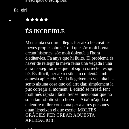
a escriptor o escriptora.
fla_girl
ÉS INCREÏBLE
M'encanta escriure i llegir. Per això he creat les
meves pròpies obres. Tot i que sóc molt bo/na
creant històries, sóc molt dolent/a a l'hora
d'editar-les. Fa anys que hi lluito. El problema és
haver de rellegir la meva feina una vegada i una
altra i assegurar-me que tot sigui correcte i estigui
bé. És difícil, per això estic tan content/a amb
aquesta aplicació. Me la llegeixen en veu alta i, si
sento alguna cosa que cal arreglar, simplement la
puc corregir al moment. L'edició se m'està fent
molt més ràpida i fàcil. Sense mencionar que no
sona tan robòtic si no ho vols. Això m'ajuda a
entendre millor com sona per a altres persones
quan llegeixen el que escric. MOLTES
GRÀCIES PER CREAR AQUESTA
APLICACIÓ!!!