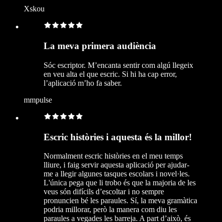
Xskou
La meva primera audiència
Sóc escriptor. M’encanta sentir com algú llegeix
en veu alta el que escric. Si hi ha cap error,
l’aplicació m’ho fa saber.
mmpulse
Escric històries i aquesta és la millor!
Normalment escric històries en el meu temps
lliure, i faig servir aquesta aplicació per ajudar-
me a llegir algunes tasques escolars i novel·les.
L'única pega que li trobo és que la majoria de les
veus són difícils d’escoltar i no sempre
pronuncien bé les paraules. Sí, la meva gramàtica
podria millorar, però la manera com diu les
paraules a vegades les barreja. A part d’això, és