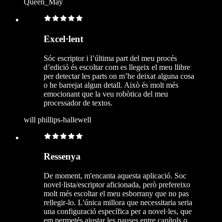
Queen_May
Excel·lent
Sóc escriptor i l’última part del meu procés
d’edició és escoltar com es llegeix el meu llibre
per detectar les parts on m’he deixat alguna cosa
o he barrejat algun detall. Això és molt més
emocionant que la veu robòtica del meu
processador de textos.
will phillips-hallewell
Ressenya
De moment, m'encanta aquesta aplicació. Soc
novel·lista/escriptor aficionada, però prefereixo
molt més escoltar el meu esborrany que no pas
rellegir-lo. L'única millora que necessitaria seria
una configuració específica per a novel·les, que
em permetés ajustar les pauses entre capítols o