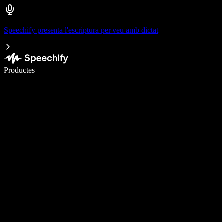
Speechify presenta l'escriptura per veu amb dictat
Escriu 5× més ràpid amb la veu
Productes
Més informació