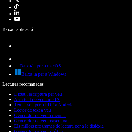
Baixa l'aplicació
Baixa-la per a macOS
Baixa-la per a Windows
Lectures recomanades
Dictat i escriptura per veu
Assistent de veu amb IA
Text a veu per a PDF a Android
Lector de text a veu
Generador de veu femenina
Generador de veu masculina
Els millors programes de lectura per a la dislèxia
Generador de veu robòtica