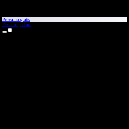
Prova-ho gratis
Descarrega'l ara
Productes
Text a veu
Aplicacions per a iPhone i iPad
Aplicació per a Android
Extensió per al Chrome
Extensió per a l'Edge
Aplicació web
Aplicació per al Mac