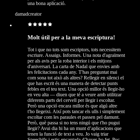
una bona aplicació.
damadcreator
Molt útil per a la meva escriptura!
Tot i que no tots som escriptors, tots necessitem
escriure. Assaigs. Informes. Una nota d'agraïment
per als avis per la roba interior i els mitjons
d'aniversari. La carta de Nadal que envies amb
les felicitacions cada any. T'has preguntat mai
com sona tot això als altres? Rellegir en silenci el
que has escrit és una manera de detectar punts
febles en el teu text. Una opció millor és llegir-ho
en veu alta — diuen que té a veure amb utilitzar
diferents parts del cervell per llegir i escoltar.
Però una opció encara millor és que algú altre
t'ho llegeixi. Així pots tancar els ulls i simplement
escoltar com les paraules et passen pel damunt.
Però, què passa si no tens ningú que t'ho pugui
llegir? Avui dia hi ha un munt d’aplicacions que
tenen la funció de text a veu. Jo vaig triar
Speechify i estic encantada d’haver-ho fet. Puc