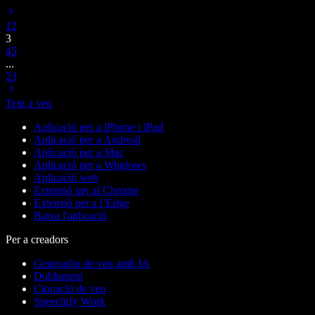
1
2
3
4
5
...
23
Text a veu
Aplicació per a iPhone i iPad
Aplicació per a Android
Aplicació per a Mac
Aplicació per a Windows
Aplicació web
Extensió per al Chrome
Extensió per a l’Edge
Baixa l'aplicació
Per a creadors
Generador de veu amb IA
Doblament
Clonació de veu
Speechify Work