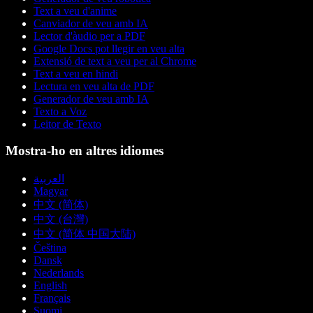
Text a veu d'anime
Canviador de veu amb IA
Lector d'àudio per a PDF
Google Docs pot llegir en veu alta
Extensió de text a veu per al Chrome
Text a veu en hindi
Lectura en veu alta de PDF
Generador de veu amb IA
Texto a Voz
Leitor de Texto
Mostra-ho en altres idiomes
العربية
Magyar
中文 (简体)
中文 (台灣)
中文 (简体 中国大陆)
Čeština
Dansk
Nederlands
English
Français
Suomi