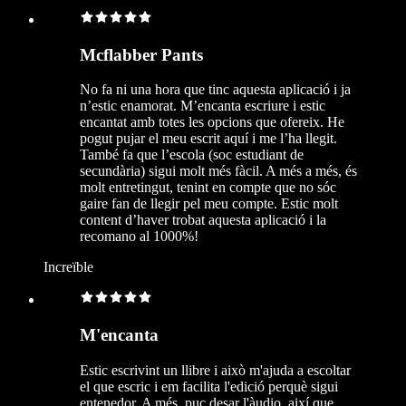
Mcflabber Pants
No fa ni una hora que tinc aquesta aplicació i ja
n’estic enamorat. M’encanta escriure i estic
encantat amb totes les opcions que ofereix. He
pogut pujar el meu escrit aquí i me l’ha llegit.
També fa que l’escola (soc estudiant de
secundària) sigui molt més fàcil. A més a més, és
molt entretingut, tenint en compte que no sóc
gaire fan de llegir pel meu compte. Estic molt
content d’haver trobat aquesta aplicació i la
recomano al 1000%!
Increïble
M'encanta
Estic escrivint un llibre i això m'ajuda a escoltar
el que escric i em facilita l'edició perquè sigui
entenedor. A més, puc desar l'àudio, així que