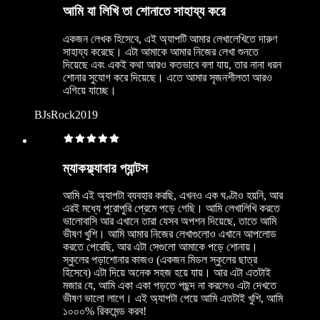
আমি যা লিখি তা শোনাতে সাহায্য করে
একজন লেখক হিসেবে, এই অ্যাপটি আমার লেখালেখিতে দারুণ
সাহায্য করেছে। এটা আমাকে আমার নিজের লেখা শুনতে
দিয়েছে এবং একই কথা আরও কতভাবে বলা যায়, তার নানা ধরন
শোনার সুযোগ করে দিয়েছে। এতে আমার সৃজনশীলতা আরও
এগিয়ে যাচ্ছে।
BJsRock2019
ম্যাকফ্ল্যাবার প্যান্টস
আমি এই অ্যাপটা ব্যবহার করছি, এখনও এক ঘণ্টাও হয়নি, আর
এরই মধ্যে পুরোপুরি প্রেমে পড়ে গেছি। আমি লেখালিখি করতে
ভালোবাসি আর এখানে তারা যেসব অপশন দিয়েছে, তাতে আমি
ভীষণ খুশি। আমি আমার নিজের লেখাগুলোও এখানে আপলোড
করতে পেরেছি, আর এটা সেগুলো আমাকে পড়ে শোনায়।
স্কুলের পড়াশোনার কাজও (একজন মিডল স্কুলের ছাত্র
হিসেবে) এটা দিয়ে অনেক সহজ হয়ে যায়। আর এটা এতটাই
মজার যে, আমি একা একা পড়তে পছন্দ না করলেও এটা দেখতে
ভীষণ ভালো লাগে। এই অ্যাপটা পেয়ে আমি এতটাই খুশি, আমি
১০০০% রিকমেন্ড করব!