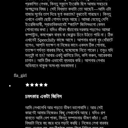
প্রকাশিত লেখক, কিন্তু স্কুলে ইংরেজি ছিল আমার সবচেয়ে
অপছন্দের বিষয়। সেই বিখ্যাত কথাটা তো আছেই—আমি এটা
হাজার সূর্যের তাপ দিয়ে ঘৃণা করতাম? বুঝতেই পারছেন। কিন্তু
এখানে একটা ছোট্ট গোপন তথ্য আছে। আমরা যেহেতু দেশি
ইংরেজিভাষী, স্বাভাবিকভাবেই *জানি* জিনিসগুলো কেমন
শোনানোর কথা। যদিও জীবন বাঁচানোর দরকার পড়লেও আমরা
কম্পাউন্ড, কমপ্লেক্স বাক্য বা জেরান্ড চিনে উঠতে পারি না। ঠিক
এখানেই Speechify কাজে আসে। আপনার ধারণা খুব ধোঁয়াটে
হলেও, আপনি যতক্ষণ না নিজের কানে একদম ঠিক শোনায়,
ততক্ষণ পর্যন্ত বারবার লিখে, ঘষেমেজে নিতে পারেন। তবুও যদি
সন্তুষ্ট না হন? আবার একটু ঝালিয়ে নিন, কপি করুন, আরেকবার
চালান। আমি ঠিক এভাবেই ব্যবহার করি। আপনার লেখার
অভিযানে থাকুক অসংখ্য শুভকামনা।
fla_girl
চমৎকার একটা জিনিস
আমি লেখালেখি আর পড়তে ভীষণ ভালোবাসি। আর সেই
কারণেই আমার নিজেরও কিছু লেখালেখি আছে। যদিও গল্প
বানাতে আমি বেশ পাকা, কিন্তু সম্পাদনায় ভীষণ কাঁচা। এই
বিষয়টা নিয়ে বহু বছর ধরে লড়াই করছি। নিজের লেখা বারবার