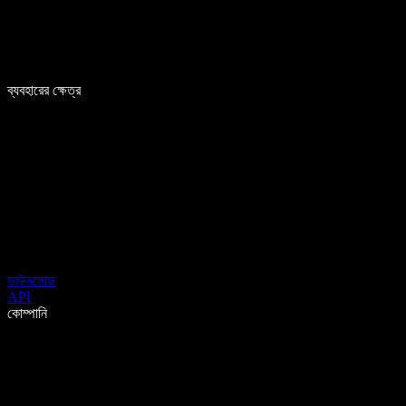
ব্যবহারের ক্ষেত্র
ডাউনলোড
API
কোম্পানি