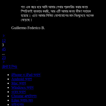
গত এক বছর ধরে আমি আমার লেখার প্রুফরিড করার জন্য
স্পিচিফাই ব্যবহার করছি, আর এটি আমার জন্য ভীষণ সহায়ক
হয়েছে। এতে আমার লিখিত যোগাযোগের মান নিঃসন্দেহে অনেক
বেড়েছে।
Guillermo Federico B.
1
2
3
4
5
...
23
টেক্সট টু স্পিচ
iPhone ও iPad অ্যাপ
Android অ্যাপ
Mac অ্যাপ
Windows অ্যাপ
ওয়েব অ্যাপ
Chrome এক্সটেনশন
Edge অ্যাড-অন
ডাউনলোড