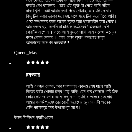
পড়ে দেখতে হয়, সব ঠিকঠাক আছে কিনা নিশ্চিত হতে হয় —
কাজটা বেশ ঝামেলার। তাই এই অ্যাপটা পেয়ে আমি সত্যি
দারুণ খুশি। এটা আমার লেখা পড়ে শোনায়, আর যদি কোথাও
কিছু ঠিক করার দরকার মনে হয়, সঙ্গে সঙ্গে ঠিক করে নিতে পারি।
এতে সম্পাদনার কাজ অনেক দ্রুত আর ঝামেলাহীন হয়ে গেছে।
আর বলতে হয়, আপনি না চাইলে কণ্ঠস্বরটা একদমই বেশি
রোবটিক লাগে না। এতে আমি বুঝতে পারি, আমার লেখা অন্যের
কানে কেমন শোনায়। এমন একটা অ্যাপ বানানোর জন্য
আপনাদের অসংখ্য ধন্যবাদ!!!
Queen_May
চমৎকার
আমি একজন লেখক, আর সম্পাদনার একদম শেষ ধাপে আমি
নিজের বইটা শোনার জন্য পড়ে থাকি, যেন ধরে ফেলতে পারি ঠিক
কোন কোন জায়গায় আমি কিছু বাদ দিয়েছি বা গুলিয়ে ফেলেছি।
আমার ওয়ার্ড প্রসেসরের রোবট ভয়েসের তুলনায় এটা অনেক
বেশি প্রাণবন্ত আর উপভোগ্য লাগে।
উইল ফিলিপস-হ্যালিওয়েল