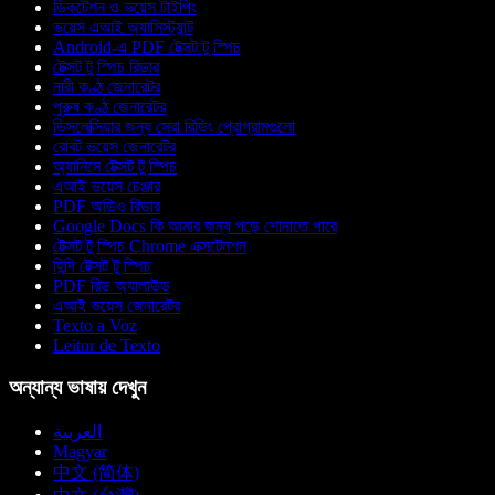
ডিকটেশন ও ভয়েস টাইপিং
ভয়েস এআই অ্যাসিস্ট্যান্ট
Android-এ PDF টেক্সট টু স্পিচ
টেক্সট টু স্পিচ রিডার
নারী কণ্ঠ জেনারেটর
পুরুষ কণ্ঠ জেনারেটর
ডিসলেক্সিয়ার জন্য সেরা রিডিং প্রোগ্রামগুলো
রোবট ভয়েস জেনারেটর
অ্যানিমে টেক্সট টু স্পিচ
এআই ভয়েস চেঞ্জার
PDF অডিও রিডার
Google Docs কি আমার জন্য পড়ে শোনাতে পারে
টেক্সট টু স্পিচ Chrome এক্সটেনশন
হিন্দি টেক্সট টু স্পিচ
PDF রিড অ্যালাউড
এআই ভয়েস জেনারেটর
Texto a Voz
Leitor de Texto
অন্যান্য ভাষায় দেখুন
العربية
Magyar
中文 (简体)