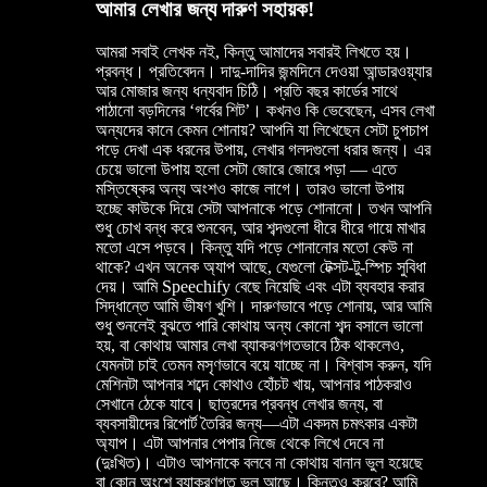
আমার লেখার জন্য দারুণ সহায়ক!
আমরা সবাই লেখক নই, কিন্তু আমাদের সবারই লিখতে হয়।
প্রবন্ধ। প্রতিবেদন। দাদু-দাদির জন্মদিনে দেওয়া আন্ডারওয়্যার
আর মোজার জন্য ধন্যবাদ চিঠি। প্রতি বছর কার্ডের সাথে
পাঠানো বড়দিনের ‘গর্বের শিট’। কখনও কি ভেবেছেন, এসব লেখা
অন্যদের কানে কেমন শোনায়? আপনি যা লিখেছেন সেটা চুপচাপ
পড়ে দেখা এক ধরনের উপায়, লেখার গলদগুলো ধরার জন্য। এর
চেয়ে ভালো উপায় হলো সেটা জোরে জোরে পড়া — এতে
মস্তিষ্কের অন্য অংশও কাজে লাগে। তারও ভালো উপায়
হচ্ছে কাউকে দিয়ে সেটা আপনাকে পড়ে শোনানো। তখন আপনি
শুধু চোখ বন্ধ করে শুনবেন, আর শব্দগুলো ধীরে ধীরে গায়ে মাখার
মতো এসে পড়বে। কিন্তু যদি পড়ে শোনানোর মতো কেউ না
থাকে? এখন অনেক অ্যাপ আছে, যেগুলো টেক্সট-টু-স্পিচ সুবিধা
দেয়। আমি Speechify বেছে নিয়েছি এবং এটা ব্যবহার করার
সিদ্ধান্তে আমি ভীষণ খুশি। দারুণভাবে পড়ে শোনায়, আর আমি
শুধু শুনলেই বুঝতে পারি কোথায় অন্য কোনো শব্দ বসালে ভালো
হয়, বা কোথায় আমার লেখা ব্যাকরণগতভাবে ঠিক থাকলেও,
যেমনটা চাই তেমন মসৃণভাবে বয়ে যাচ্ছে না। বিশ্বাস করুন, যদি
মেশিনটা আপনার শব্দে কোথাও হোঁচট খায়, আপনার পাঠকরাও
সেখানে ঠেকে যাবে। ছাত্রদের প্রবন্ধ লেখার জন্য, বা
ব্যবসায়ীদের রিপোর্ট তৈরির জন্য—এটা একদম চমৎকার একটা
অ্যাপ। এটা আপনার পেপার নিজে থেকে লিখে দেবে না
(দুঃখিত)। এটাও আপনাকে বলবে না কোথায় বানান ভুল হয়েছে
বা কোন অংশে ব্যাকরণগত ভুল আছে। কিন্তুও করবে? আমি