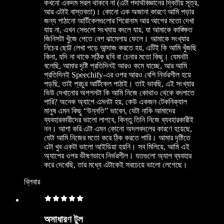
কখনো একদম সরল থাকবে না (এটা পদার্থবিজ্ঞানের দ্বিতীয় সূত্র,
আর এটাই বাস্তবতা)। কোনো এক অজানা কারণে আমি পড়ার
জন্য পাঠানো আর্টিকেলগুলোর শিরোনাম আর আগের মতো দেখা
যায় না, এখন সেগুলো সংখ্যায় বদলে যায়, যা আমাকে কাঙ্ক্ষিত
জিনিসটা খুঁজে পেতে বেশ ঝামেলায় ফেলে। আমাকে সংখ্যার
নিচের ছোট্ট লেখা পড়ে আন্দাজ করতে হয়, এটিই কি আমি খুঁজছি
কিনা, যদি না থাকে সঠিক ছবি বা চেনার মতো কিছু। যেমনটা
বলেছি, আমার দৃষ্টি প্রতিদিনই আরও কমে যাচ্ছে, আর আমি
প্রতিদিনই Speechify-এর ওপর আরও বেশি নির্ভরশীল হয়ে
পড়ছি, তাই প্রচুর আর্টিকেল পাঠাই। তাই ভাবছি, এই সংখ্যার
ভিউ দেখানোর অপশনটা কি আমি নিজে কোথাও থেকে বদলাতে
পারি? অনেক অ্যাপে এমনটা হয়, কেউ একজন টেকনিক্যাল
মানুষ এমন কিছু “উন্নতি” ভাবেন, যেটা নাকি আমাদের
ব্যবহারকারীদের ভালো লাগবে, কিন্তু তিনি নিজে ব্যবহারকারীই
নন। আশা করি এটা এমন কোনো অদলবদলের কারণে হয়েছে,
যেটা আমি নিজের মতো করে ঠিক করতে পারি। আমার দৃষ্টিতে
এটা খুব একটা ভালো আইডিয়া হয়নি। সব মিলিয়ে, আমি এই
অ্যাপের ওপর ভীষণভাবে নির্ভরশীল। যতগুলো অ্যাপ ব্যবহার
করে দেখেছি, তার মধ্যে এটাকেই সবচেয়ে ভালো লেগেছে।
ব্লিবার
অসাধারণ টুল