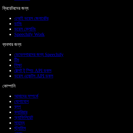
ক্রিয়েটরদের জন্য
এআই ভয়েস জেনারেটর
ডাবিং
ভয়েস ক্লোনিং
Speechify Work
ব্যবসার জন্য
ডেভেলপারদের জন্য Speechify
টিম
শিক্ষা
টেক্সট টু স্পিচ API ডকস
ভয়েস এজেন্টস API ডকস
কোম্পানি
আমাদের সম্পর্কে
যোগাযোগ
ব্লগ
ক্যারিয়ার
অ্যাফিলিয়েট
সাহায্য
স্ট্যাটাস