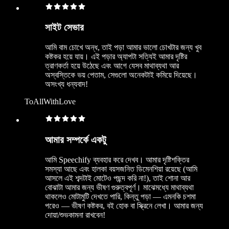
সাইট সেভার
আমি বাম চোখে অন্ধ, তাই পড়া আমার ভালো চোখটার জন্য খুব
কষ্টকর হয়ে যায়। এই পড়ার অ্যাপটা সত্যিই আমার দৃষ্টির
ত্রাণকর্তা হয়ে উঠেছে এবং আগে যেসব মাথাব্যথা আর
অস্বস্তিকে ভয় পেতাম, সেগুলো অনেকটাই কমিয়ে দিয়েছে।
অসংখ্য ধন্যবাদ!
ToAllWithLove
আমার সম্পর্কে একটু
আমি Speechify ব্যবহার করে দেখব। আমার দৃষ্টিশক্তির
সমস্যা আছে এবং হালকা বয়সজনিত ডিমেনশিয়া রয়েছে (আমি
আসলে এই শব্দটাই মোটেও পছন্দ করি না!), তাই শোনা আর
বোঝাটা আমার জন্য ভীষণ গুরুত্বপূর্ণ। মাঝেমধ্যে মাথাব্যথা
থাকলেও মোটামুটি দেখতে পারি, কিন্তু পড়া — এমনকি চশমা
পরেও — ভীষণ কষ্টকর, বই হোক বা স্ক্রিনে লেখা। আমার জন্য
দোয়া/শুভকামনা রাখবেন!