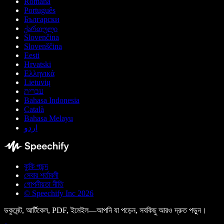
Română
Português
Български
ქართული
Slovenčina
Slovenščina
Eesti
Hrvatski
Ελληνικά
Lietuvių
עברית
Bahasa Indonesia
Català
Bahasa Melayu
اردو
কুকি পছন্দ
সেবার শর্তাবলী
গোপনীয়তা নীতি
© Speechify Inc 2026
ডকুমেন্ট, আর্টিকেল, PDF, ইমেইল—আপনি যা পড়েন, সবকিছু আরও দ্রুত পড়ুন।