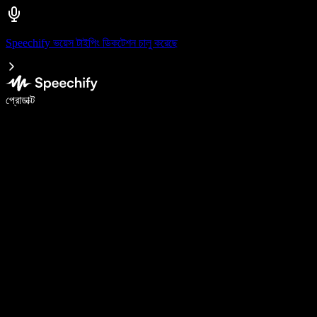
Speechify ভয়েস টাইপিং ডিকটেশন চালু করেছে
ভয়েস টাইপিং দিয়ে ৫ গুণ দ্রুত লিখুন
প্রোডাক্ট
আরও জানুন