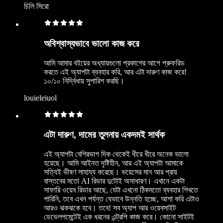
চিলি সিরো
অবিশ্বাস্যভাবে ভালো কাজ করে
আমি আমার বইয়ের অধ্যায়গুলো প্রকাশের আগে প্রুফরিড
করতে এই অ্যাপটা ব্যবহার করি, আর এটা দারুণ কাজ করে!
১০/১০ নির্দ্বিধায় সুপারিশ করছি।
louieleiuol
এটা দারুণ, দামের তুলনায় একদমই সার্থক
এই অ্যাপটা বেশিরভাগ দিক থেকেই ধীরে ধীরে অনেক ভালো
হয়েছে। আমি আইনত দৃষ্টিহীন, আর এই অ্যাপটা আমাকে
সত্যিই ভীষণ সাহায্য করেছে। ভয়েসের মান আর প্রায়
বাস্তবের মতো AI রিডার দুটোই অসাধারণ। এখানে একটা
সাফারি ওয়েব রিডার আছে, যেটা এখনো ঠিকমতো ব্যবহার শিখতে
পারিনি, তবে এখন পর্যন্ত যেভাবে উন্নতি হচ্ছে, আশা করি এটাও
আরও ঝকঝকে হবে। তবে! সব অ্যাপ আর ওয়েবসাইট
ডেভেলপমেন্টেই এক ধরনের এন্ট্রপি কাজ করে। কোনো সাইটই