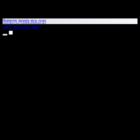
বিনামূল্যে ব্যবহার করে দেখুন
এখনই ডাউনলোড করুন
প্রোডাক্ট
টেক্সট টু স্পিচ
আইফোন ও আইপ্যাড অ্যাপ
অ্যান্ড্রয়েড অ্যাপ
ক্রোম এক্সটেনশন
এজ এক্সটেনশন
ওয়েব অ্যাপ
ম্যাক অ্যাপ
উইন্ডোজ অ্যাপ