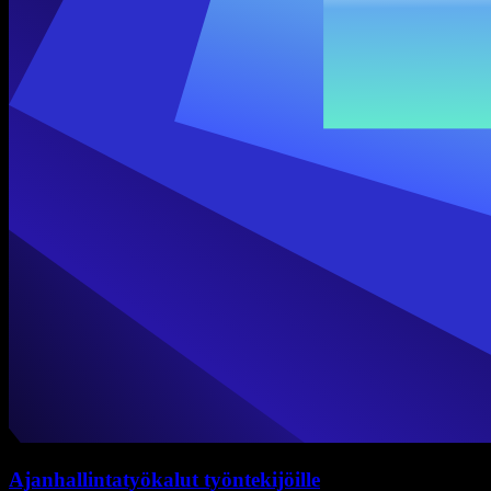
Ajanhallintatyökalut työntekijöille