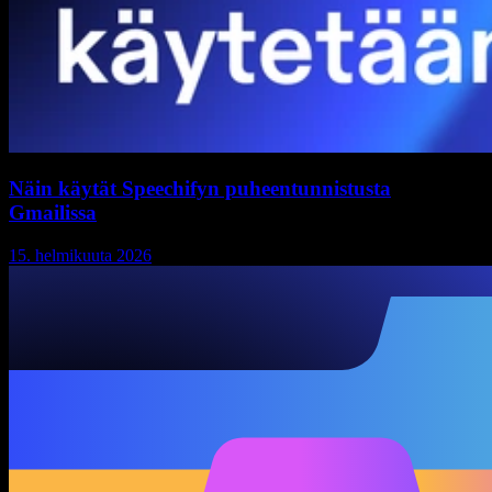
Näin käytät Speechifyn puheentunnistusta
Gmailissa
15. helmikuuta 2026