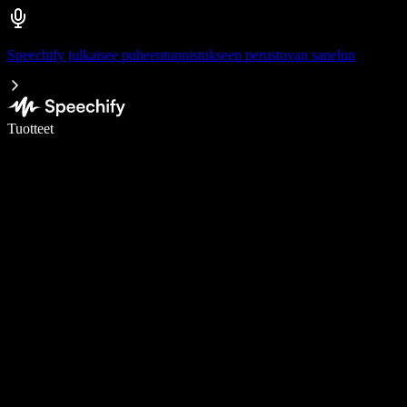
Speechify julkaisee puheentunnistukseen perustuvan sanelun
Kirjoita 5× nopeammin puheentunnistuksen avulla
Tuotteet
Lue lisää