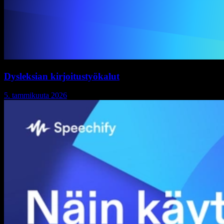
Dysleksian kirjoitustyökalut
5. tammikuuta 2026