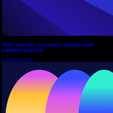
Miksi Speechify on parempi vaihtoehto kuin
perinteiset podcastit
2. helmikuuta 2026