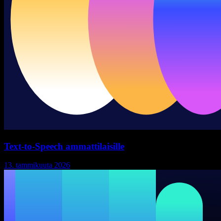
Text-to-Speech ammattilaisille
13. tammikuuta 2026