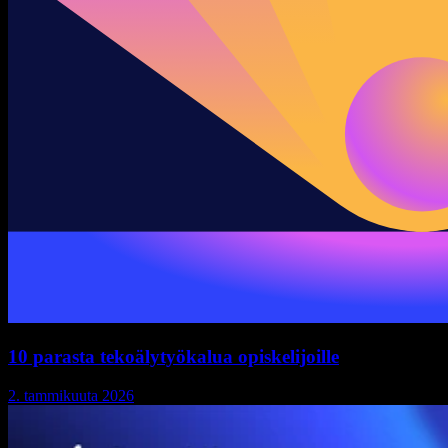
10 parasta tekoälytyökalua opiskelijoille
2. tammikuuta 2026