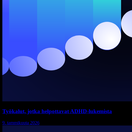
Työkalut, jotka helpottavat ADHD-lukemista
9. tammikuuta 2026