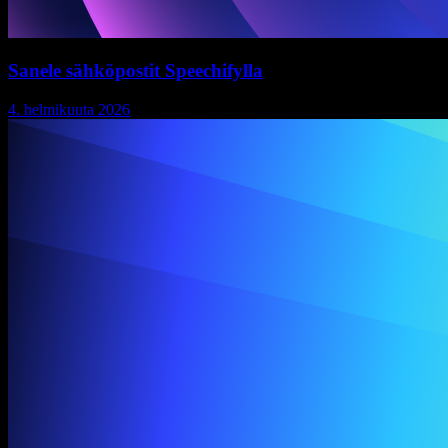
Sanele sähköpostit Speechifylla
4. helmikuuta 2026