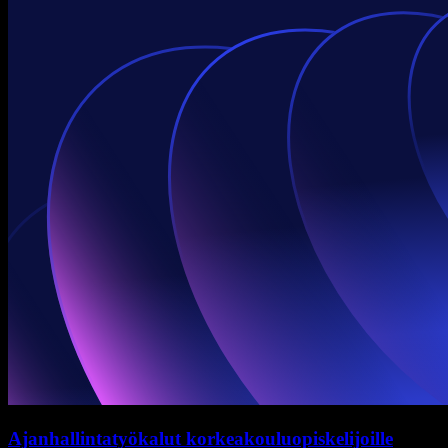
Ajanhallintatyökalut korkeakouluopiskelijoille