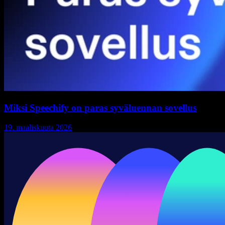
Miksi Speechify on paras syväluennan sovellus
19. maaliskuuta 2026