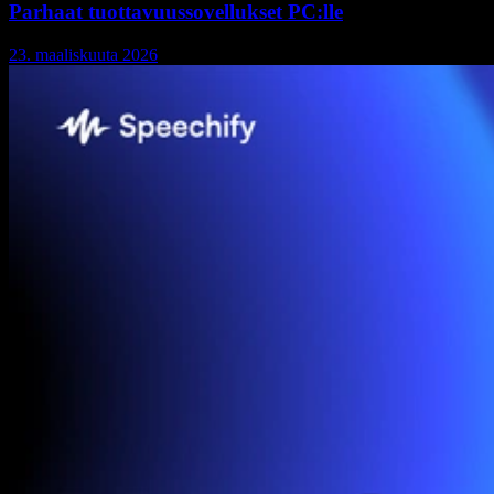
Parhaat tuottavuussovellukset PC:lle
23. maaliskuuta 2026