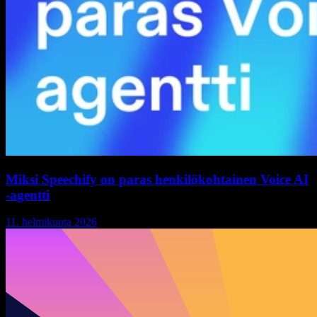
Miksi Speechify on paras henkilökohtainen Voice AI
-agentti
11. helmikuuta 2026