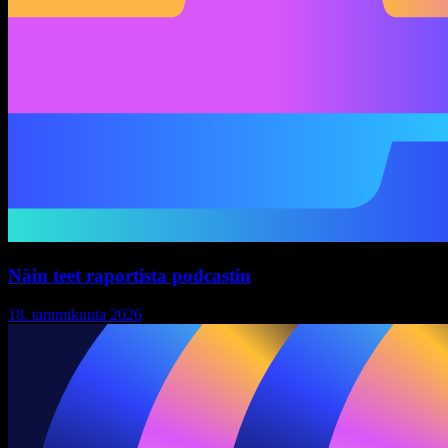
Näin teet raportista podcastin
18. tammikuuta 2026