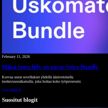
February 11, 2026
Miksi Speechify on paras Voice Bundle
Korvaa useat sovellukset yhdellä äänivetoisella
tuottavuusratkaisulla, joka hoitaa koko työprosessisi.
Lue artikkeli
Suositut blogit