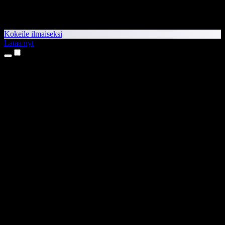
Kokeile ilmaiseksi
Lataa nyt
Tuotteet
Tekstistä puheeksi
iPhone- ja iPad-sovellukset
Android-sovellus
Chrome-laajennus
Edge-laajennus
Verkkosovellus
Mac-sovellus
Windows-sovellus