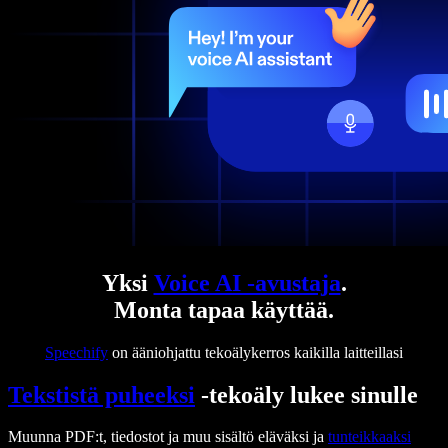
Yksi
Voice AI -avustaja
.
Monta tapaa käyttää.
Speechify
on ääniohjattu tekoälykerros kaikilla laitteillasi
Tekstistä puheeksi
-tekoäly lukee sinulle
Muunna PDF:t, tiedostot ja muu sisältö eläväksi ja
tunteikkaaksi