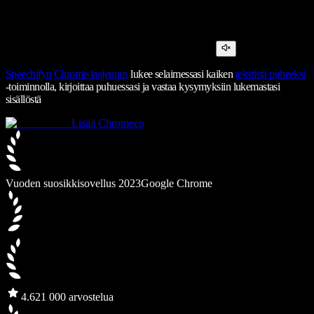
Speechifyn
Chrome-laajennus
lukee selaimessasi kaiken
tekstistä puheeksi
-toiminnolla, kirjoittaa puhuessasi ja vastaa kysymyksiin lukemastasi
sisällöstä
Lisää Chromeen
Vuoden suosikkisovellus 2023
Google Chrome
4.6
21 000 arvostelua