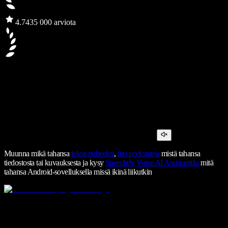
4.7
435 000 arviota
Muunna mikä tahansa
teksti puheeksi
,
luo podcasteja
mistä tahansa
tiedostosta tai kuvauksesta ja kysy
Speechify Voice AI Assistantilta
mitä
tahansa Android-sovelluksella missä ikinä liikutkin