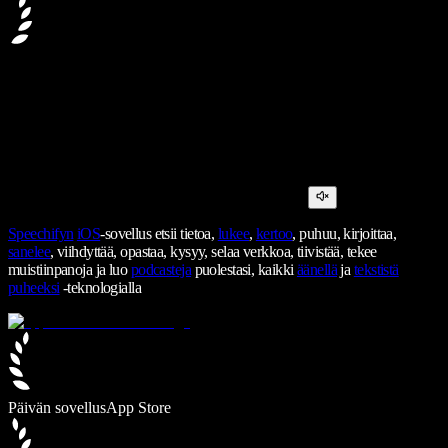
Speechifyn
iOS
-sovellus etsii tietoa,
lukee
,
kertoo
, puhuu, kirjoittaa,
sanelee
, viihdyttää, opastaa, kysyy, selaa verkkoa, tiivistää, tekee
muistiinpanoja ja luo
podcasteja
puolestasi, kaikki
äänellä
ja
tekstistä
puheeksi
-teknologialla
Päivän sovellus
App Store