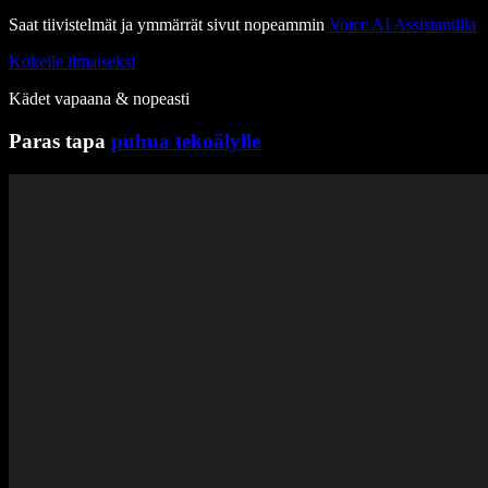
Saat tiivistelmät ja ymmärrät sivut nopeammin
Voice AI Assistantilla
Kokeile ilmaiseksi
Kädet vapaana & nopeasti
Paras tapa
puhua tekoälylle