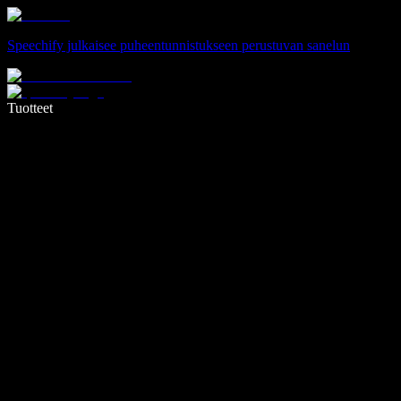
Speechify julkaisee puheentunnistukseen perustuvan sanelun
Kirjoita 5× nopeammin puheentunnistuksen avulla
Tuotteet
Lue lisää