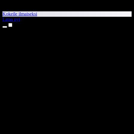
Kokeile ilmaiseksi
Lataa nyt
Tuotteet
Tekstistä puheeksi
iPhone- ja iPad-sovellukset
Android-sovellus
Chrome-laajennus
Edge-laajennus
Verkkosovellus
Mac-sovellus
Windows-sovellus
AI-äänigeneraattori
Ääninäyttely
Dubbaus
Äänen kloonaus