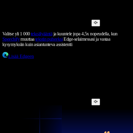
Valitse yli 1 000
tekoälyääntä
ja kuuntele jopa 4,5x nopeudella, kun
Speechify
muuttaa
tekstin puheeksi
Edge-selaimessasi ja vastaa
kysymyksiin kuin asiantunteva assistentti
Lisää Edgeen