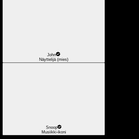
John
Näyttelijä (mies)
Snoop
Musiikki-ikoni