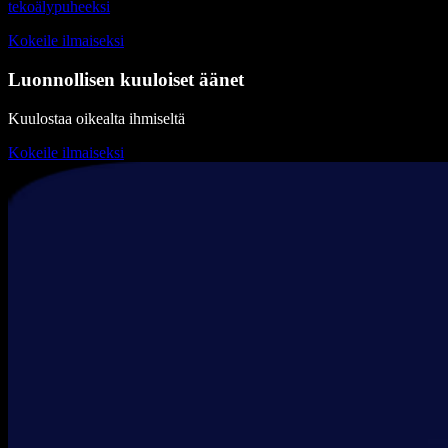
tekoälypuheeksi
Kokeile ilmaiseksi
Luonnollisen kuuloiset äänet
Kuulostaa oikealta ihmiseltä
Kokeile ilmaiseksi