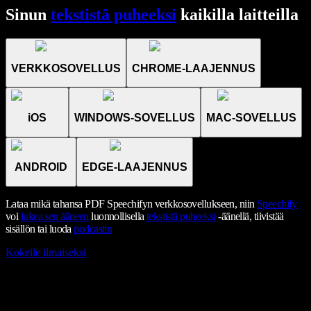
Sinun
tekstistä puheeksi
kaikilla laitteilla
VERKKOSOVELLUS
CHROME-LAAJENNUS
iOS
WINDOWS-SOVELLUS
MAC-SOVELLUS
ANDROID
EDGE-LAAJENNUS
Lataa mikä tahansa PDF Speechifyn verkkosovellukseen, niin
Speechify
voi
lukea sen ääneen
luonnollisella
tekstistä puheeksi
-äänellä, tiivistää
sisällön tai luoda
podcastin
Kokeile ilmaiseksi