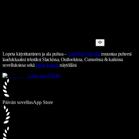
Lopeta kirjoittaminen ja ala puhua –
Speechify
Macilla
muuntaa puheesi
laadukkaaksi tekstiksi Slackissa, Outlookissa, Cursorissa & kaikissa
sovelluksissa sekä
lukee kaiken
näytölläsi
Lataa macOS:lle
Päivän sovellus
App Store